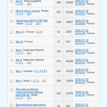
Ка-27
Александр830
2026-07-18
289
29450
[
1
2
3
…
10
]
01:48:34
Fencer
Ми-28 часть третья
Redav
2026-07-18
957
53185
[
1
2
3
…
32
]
01:43:01
Fencer
Памятники ВЕРТОЛЁТАМ
2026-07-18
538
18697
Arkan
[
1
2
3
…
18
]
00:36:06
Fencer
2026-07-16
Ми-171
Fencer
[
1
2
]
52
2097
10:01:36
Fencer
2026-07-10
Ми-10
Fencer
14
543
01:01:47
Fencer
Ми-2
Кириллов Кирилл
2026-07-03
335
39792
[
1
2
3
…
12
]
08:13:44
Fencer
Ми-6
Кириллов Кирилл
2026-07-02
372
46299
[
1
2
3
…
13
]
06:59:31
Fencer
2026-07-02
Ми-1
шурави
[
1
2
3
4
5
]
121
10123
06:56:42
Fencer
2026-07-02
Ми-4
Arkan
[
1
2
3
…
9
]
256
31869
06:55:29
Fencer
Рисунки на бортах
советских/российских
2026-07-01
502
21075
вертолетов
Иржи
11:52:25
Fencer
[
1
2
3
…
17
]
Беспилотные вертолеты
2026-07-01
20
592