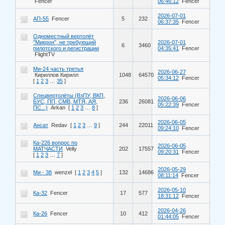
Fencer
06:46:12
Fencer
2026-07-01
АП-55
Fencer
5
232
06:37:35
Fencer
Одноместный вертолёт
"Микрон", не требующий
2026-07-01
6
3460
пилотского и регистрации
04:35:41
Fencer
FlightTV
Ми-24 часть третья
2026-06-27
Кириллов Кирилл
1048
64570
05:34:12
Fencer
[
1
2
3
…
35
]
Спецвертолёты (ВзПУ, ВКП,
2026-06-06
БУС, ПП, СМВ, МТЯ, АЯ,
236
26081
05:22:39
Fencer
ПС...)
Arkan
[
1
2
3
…
8
]
2026-06-05
Ансат
Redav
[
1
2
3
…
9
]
244
22011
09:24:10
Fencer
Ка-226 вопрос по
2026-06-05
МАТЧАСТИ
Velly
202
17557
09:20:31
Fencer
[
1
2
3
…
7
]
2026-05-29
Ми - 38
wenzel
[
1
2
3
4
5
]
132
14686
08:11:14
Fencer
2026-05-10
Ка-32
Fencer
17
577
18:31:12
Fencer
2026-04-26
Ка-26
Fencer
10
412
01:44:05
Fencer