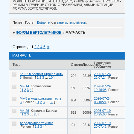
МОЖЕТЕ ВОЙТИ ПИШИТЕ НА АДРЕС, kirill83s-pb@mail.ru ПРОБЛЕМУ
РЕШИМ В ТЕЧЕНИЕ СУТОК. С УВАЖЕНИЕМ, АДМИНИСТРАЦИЯ
ФОРУМА ВЕРТОЛЕТЧИКОВ.
Привет, Гость!
Войдите
или
зарегистрируйтесь
.
»
ФОРУМ ВЕРТОЛЕТЧИКОВ
»
МАТЧАСТЬ
Страница:
1
2
3
4
5
»
МАТЧАСТЬ
Последнее
Тема
Ответов
Просмотров
сообщение
Ка-52 в боевом строю Часть
2026-07-26
294
22193
3
lliomah
[
1
2
3
…
10
]
22:07:24
Fencer
Ми-14
commanderm
2026-07-24
99
8276
[
1
2
3
4
]
19:46:08
Fencer
Ми-8 и модификации часть
2026-07-24
954
55065
3
Fencer
[
1
2
3
…
32
]
08:10:21
Fencer
Ми-26
Кириллов Кирилл
2026-07-19
832
50069
[
1
2
3
…
28
]
23:25:03
Fencer
Аэродромная техника
2026-07-19
91
2216
Fencer
[
1
2
3
4
]
20:07:42
Fencer