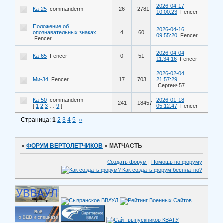
2026-04-17
Ка-25
commanderm
26
2781
10:00:23
Fencer
Положение об
2026-04-16
опознавательных знаках
4
60
09:55:20
Fencer
Fencer
2026-04-04
Ка-65
Fencer
0
51
11:34:16
Fencer
2026-02-04
Ми-34
Fencer
17
703
21:57:29
Сергеич57
Ка-50
commanderm
2026-01-18
241
18457
[
1
2
3
…
9
]
05:12:47
Fencer
Страница:
1
2
3
4
5
»
»
ФОРУМ ВЕРТОЛЕТЧИКОВ
»
МАТЧАСТЬ
Создать форум
|
Помощь по форуму