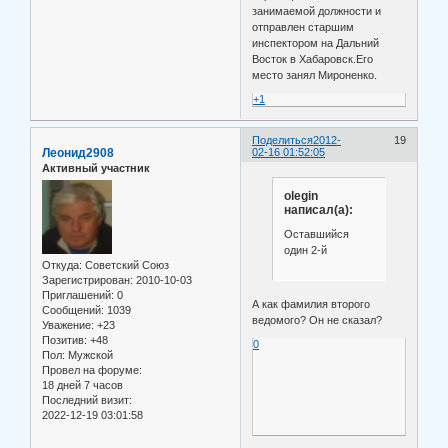
занимаемой должности и
отправлен старшим
инспектором на Дальний
Восток в Хабаровск.Его
место занял Мироненко.
+1
Поделиться
2012-
19
Леонид2908
02-16 01:52:05
Активный участник
olegin
написал(а):
Оставшийся
один 2-й
Откуда:
Советский Союз
Зарегистрирован
: 2010-10-03
Приглашений:
0
А как фамилия второго
Сообщений:
1039
ведомого? Он не сказал?
Уважение:
+23
Позитив:
+48
0
Пол:
Мужской
Провел на форуме:
18 дней 7 часов
Последний визит:
2022-12-19 03:01:58