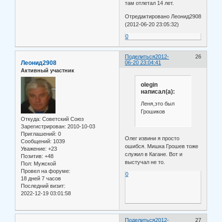
там отлетал 14 лет.
Отредактировано Леонид2908
(2012-06-20 23:05:32)
0
Поделиться
2012-
26
Леонид2908
06-20 23:04:41
Активный участник
olegin
написал(а):
Леня,это был
Грошиков
Откуда:
Советский Союз
Зарегистрирован
: 2010-10-03
Приглашений:
0
Олег извини я просто
Сообщений:
1039
ошибся. Мишка Грошев тоже
Уважение:
+23
служил в Кагане. Вот и
Позитив:
+48
выстучал не то.
Пол:
Мужской
Провел на форуме:
0
18 дней 7 часов
Последний визит:
2022-12-19 03:01:58
Поделиться
2012-
27