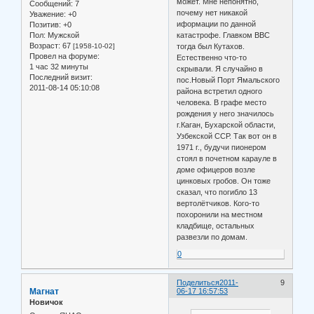
может. Мне непонятно,
Сообщений:
7
почему нет никакой
Уважение:
+0
иформации по данной
Позитив:
+0
Пол:
Мужской
катастрофе. Главком ВВС
Возраст:
67
[1958-10-02]
тогда был Кутахов.
Провел на форуме:
Естественно что-то
1 час 32 минуты
скрывали. Я случайно в
Последний визит:
пос.Новый Порт Ямальского
2011-08-14 05:10:08
района встретил одного
человека. В графе место
рождения у него значилось
г.Каган, Бухарской области,
Узбекской ССР. Так вот он в
1971 г., будучи пионером
стоял в почетном карауле в
доме офицеров возле
цинковых гробов. Он тоже
сказал, что погибло 13
вертолётчиков. Кого-то
похоронили на местном
кладбище, остальных
развезли по домам.
0
Поделиться
2011-
9
Магнат
06-17 16:57:53
Новичок