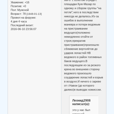
Ми-6 с взлётом отряда с
Уважение:
+16
площадки Кую-Мазар по
Позитив:
+0
одному и сбором группы "на
Пол:
Мужской
петле",чего в последствии
Возраст:
78
[1948-01-13]
никогда не делалось.Из-за
Провел на форуме:
ошибок в выполнении
4 дня 4 часа
маневра и потери ведомым
Последний визит:
на пристраивании
2016-06-10 23:56:07
ведущего(положено
немедленно отойти от
строя,прекратив
пристраивание)произошло
сближение вертолётов до
ударов лопастей НВ
ведомого в район топливных
баков ведущего.В
последующем из-за резкого
крена во внешнюю сторону
ведомого произошло
соударение лопастей и взрыв
в воздухе.И ничего о зареве
от г.Навои (до которого
далеко)в выводах комиссии.
Леонид2908
написал(а):
это у нас был