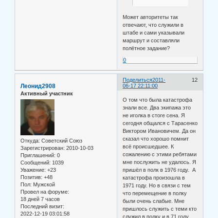
Может авторитеты так
отвечают, что служили в
штабе и сами указывали
маршрут и составляли
полётное задание?
0
Поделиться
2011-
12
Леонид2908
06-17 22:11:00
Активный участник
О том что была катастрофа
знали все. Два экипажа это
не иголка в стоге сена. Я
сегодня общался с Тарасенко
Виктором Ивановичем. Да он
сказал что хорошо помнит
Откуда:
Советский Союз
всё происшедшее. К
Зарегистрирован
: 2010-10-03
сожалению с этими ребятами
Приглашений:
0
мне послужить не удалось. Я
Сообщений:
1039
Уважение:
+23
пришёл в полк в 1976 году. А
Позитив:
+48
катастрофа произошла в
Пол:
Мужской
1971 году. Но в связи с тем
Провел на форуме:
что перемещение в полку
18 дней 7 часов
были очень слабые. Мне
Последний визит:
пришлось служить с теми кто
2022-12-19 03:01:58
служил в полку и в 71 году.