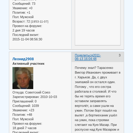
Сообщений:
73
Уважение:
+0
Позитив:
+1
Пол:
Мужской
Возраст:
72
[1953-11-07]
Провел на форуме:
2 дня 19 часов
Последний визит:
2015-11-04 08:56:30
Поделиться
2011-
3
Леонид2908
06-13 16:04:48
Активный участник
Почему знал? Тарасенко
Виктор Иванович проживает в
г. Харьков. Да, с двух
экипажей он остался один.
Потому , что его сестра
работала в столовой. И что
Откуда:
Советский Союз
бы не терять время его
Зарегистрирован
: 2010-10-03
оставили заправлять
Приглашений:
0
вертолёт, а сами ушли на
Сообщений:
1039
Уважение:
+23
ужин. Потом борт пошёл на
Позитив:
+48
вылет ,а бортмеханик ушёл
Пол:
Мужской
на ужин, пока строями
Провел на форуме:
слетают на Кую Мазар. При
18 дней 7 часов
роспуске над Кую Мазаром и
Последний визит: