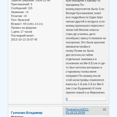
Зарегистрирован
: 2009-12-06
Кую-Мазаром к какому-то
Приглашений:
0
празднику.По-
Сообщений:
115
моему,вертолетов было 3,но
Уважение:
+4
Володя Кунчикалеев знает
Позитив:
+0
все подробности.Один борт
Пол:
Мужской
нагнал другой в воздухе и,по-
Возраст:
64
[1961-10-21]
моему,произошел перехлест
Провел на форуме:
лопастей.Многие классы
1 день 17 часов
(там,где учились дети
Последний визит:
погибших) присутствовали на
2013-10-13 15:07:45
похоронах.Это была крупная
авиакатастрофа в
полку.Позже их было
достаточно,но гибли
отдельные экипажи,и в
основном на Ми-8.Если я где-
то был неточен.ветераны и
старожилы полка меня
поправят.По-моему,после
этой катастрофы поменялся
комэска 1-й или 2-й вэ Ми-6
(им стал Будников).И полк
принял новый к-р Мироненко.
0
Поделиться
2012-
15
Гунченко Владимир
01-29 23:29:58
Новичок