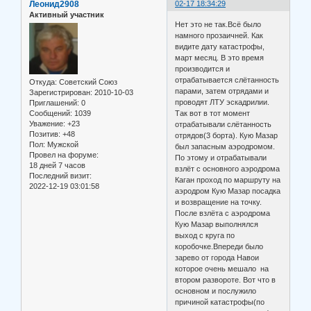
Леонид2908
02-17 18:34:29
Активный участник
Нет это не так.Всё было
намного прозаичней. Как
видите дату катастрофы,
март месяц. В это время
производится и
отрабатывается слётанность
Откуда:
Советский Союз
парами, затем отрядами и
Зарегистрирован
: 2010-10-03
проводят ЛТУ эскадрилии.
Приглашений:
0
Так вот в тот момент
Сообщений:
1039
Уважение:
+23
отрабатывали слётанность
Позитив:
+48
отрядов(3 борта). Кую Мазар
Пол:
Мужской
был запасным аэродромом.
Провел на форуме:
По этому и отрабатывали
18 дней 7 часов
взлёт с основного аэродрома
Последний визит:
Каган проход по маршруту на
2022-12-19 03:01:58
аэродром Кую Мазар посадка
и возвращение на точку.
После взлёта с аэродрома
Кую Мазар выполнялся
выход с круга по
коробочке.Впереди было
зарево от города Навои
которое очень мешало на
втором развороте. Вот что в
основном и послужило
причиной катастрофы(по