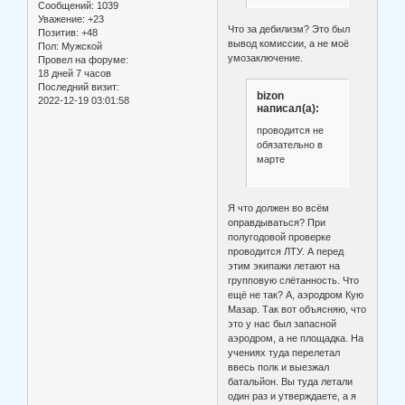
Сообщений:
1039
Уважение:
+23
Что за дебилизм? Это был
Позитив:
+48
вывод комиссии, а не моё
Пол:
Мужской
умозаключение.
Провел на форуме:
18 дней 7 часов
Последний визит:
bizon
2022-12-19 03:01:58
написал(а):
проводится не
обязательно в
марте
Я что должен во всём
оправдываться? При
полугодовой проверке
проводится ЛТУ. А перед
этим экипажи летают на
групповую слётанность. Что
ещё не так? А, аэродром Кую
Мазар. Так вот объясняю, что
это у нас был запасной
аэродром, а не площадка. На
учениях туда перелетал
ввесь полк и выезжал
батальйон. Вы туда летали
один раз и утверждаете, а я