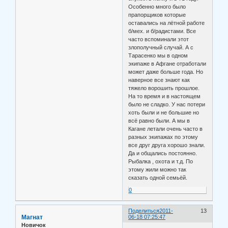
Особенно много было
прапорщиков которые
оставались на лётной работе
б/мех. и б/радистами. Все
часто вспоминали этот
злополучный случай. А с
Тарасенко мы в одном
экипаже в Афгане отработали
может даже больше года. Но
наверное все знают как
тяжело ворошить прошлое.
На то время и в настоящем
было не сладко. У нас потери
хоть были и не большие но
всё равно были. А мы в
Кагане летали очень часто в
разных экипажах по этому
все друг друга хорошо знали.
Да и общались постоянно.
Рыбалка , охота и т.д. По
этому жили можно так
сказать одной семьёй.
0
Поделиться
2011-
13
Магнат
06-18 07:25:47
Новичок