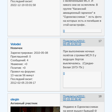
с включёнными МСЛ. И
Последний визит:
никого они не ослепляли. В
2022-12-19 03:01:58
группе "Каганский
авиационный гарнизон" в
"Одноклассниках " есть фото
на которых есть и погибшие в
этой катастрофе..
0
Поделиться
2012-
17
Volodei
02-05 21:50:15
Новичок
При выполнении ночных
Зарегистрирован
: 2010-05-08
полётов строями МСЛ-3 у
Приглашений:
0
ведущих бортов
Сообщений:
4
выключались. (Средне-
Уважение:
+0
Белая 1973-75г.)
Позитив:
+0
Провел на форуме:
0
13 часов 56 минут
Последний визит:
2012-02-05 23:09:17
Поделиться
2012-
18
olegin
02-15 22:36:40
Активный участник
Недавно в Одноклассниках
на меня вышел бывший б/