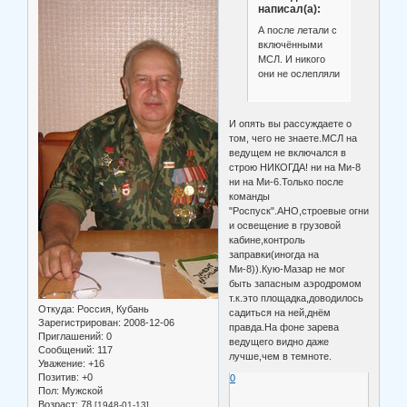
написал(а):
А после летали с
включёнными
МСЛ. И никого
они не ослепляли
И опять вы рассуждаете о
том, чего не знаете.МСЛ на
ведущем не включался в
строю НИКОГДА! ни на Ми-8
ни на Ми-6.Только после
команды
"Роспуск".АНО,строевые огни
и освещение в грузовой
кабине,контроль
заправки(иногда на
Ми-8)).Кую-Мазар не мог
быть запасным аэродромом
т.к.это площадка,доводилось
Откуда:
Россия, Кубань
садиться на ней,днём
Зарегистрирован
: 2008-12-06
правда.На фоне зарева
Приглашений:
0
ведущего видно даже
Сообщений:
117
лучше,чем в темноте.
Уважение:
+16
Позитив:
+0
0
Пол:
Мужской
Возраст:
78
[1948-01-13]