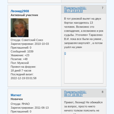
Поделиться
2011-
7
Леонид2908
06-17 13:14:33
Активный участник
В тот роковой вылет на двух
бортах находилось 13
человек. Возможно это
совпадение, а возможно и рок
судьбы. Уточняю= Тарасенко
В.И. пока все были на ужине ,
Откуда:
Советский Союз
заправлял вертолёт , а потом
Зарегистрирован
: 2010-10-03
ушёл на ужин
Приглашений:
0
Сообщений:
1039
0
Уважение:
+23
Позитив:
+48
Пол:
Мужской
Провел на форуме:
18 дней 7 часов
Последний визит:
2022-12-19 03:01:58
Поделиться
2011-
8
Магнат
06-17 16:39:27
Новичок
Привет, Леонид! Не обижайся
Откуда:
ЯНАО
за вопрос, просто никто
Зарегистрирован
: 2011-06-13
ничего толком пояснить не
Приглашений:
0