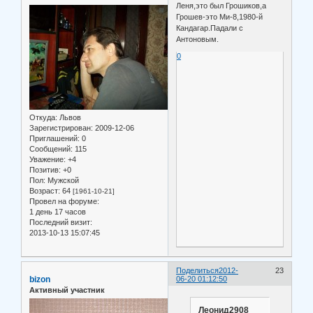
Леня,это был Грошиков,а
Грошев-это Ми-8,1980-й
Кандагар.Падали с
Антоновым.
0
Откуда:
Львов
Зарегистрирован
: 2009-12-06
Приглашений:
0
Сообщений:
115
Уважение:
+4
Позитив:
+0
Пол:
Мужской
Возраст:
64
[1961-10-21]
Провел на форуме:
1 день 17 часов
Последний визит:
2013-10-13 15:07:45
Поделиться
2012-
23
bizon
06-20 01:12:50
Активный участник
Леонид2908