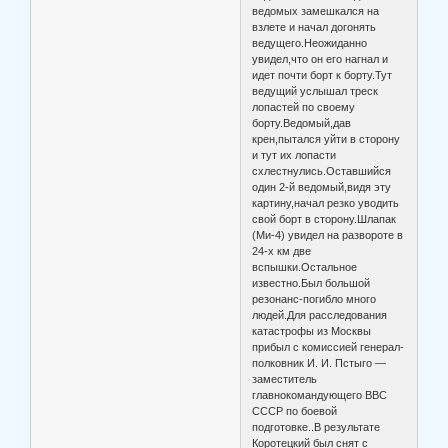
ведомых замешкался на
взлете и начал догонять
ведущего.Неожиданно
увидел,что он его нагнал и
идет почти борт к борту.Тут
ведущий услышал треск
лопастей по своему
борту.Ведомый,дав
крен,пытался уйти в сторону
и тут их лопасти
схлестнулись.Оставшийся
один 2-й ведомый,видя эту
картину,начал резко уводить
свой борт в сторону.Шлапак
(Ми-4) увидел на развороте в
24-х км две
вспышки.Остальное
известно.Был большой
резонанс-погибло много
людей.Для расследования
катастрофы из Москвы
прибыл с комиссией генерал-
полковник И. И. Пстыго —
заместитель
главнокомандующего ВВС
СССР по боевой
подготовке..В результате
Коротецкий был снят с