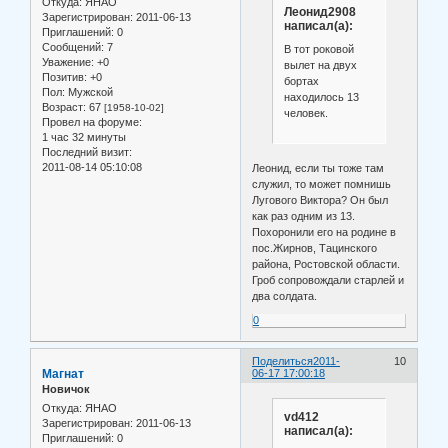
Откуда:
ЯНАО
Леонид2908
Зарегистрирован
: 2011-06-13
написал(а):
Приглашений:
0
Сообщений:
7
В тот роковой
Уважение:
+0
вылет на двух
Позитив:
+0
бортах
Пол:
Мужской
находилось 13
Возраст:
67
[1958-10-02]
человек.
Провел на форуме:
1 час 32 минуты
Последний визит:
2011-08-14 05:10:08
Леонид, если ты тоже там
служил, то может помнишь
Лугового Виктора? Он был
как раз одним из 13.
Похоронили его на родине в
пос.Жирнов, Тацинского
района, Ростовской области.
Гроб сопровождали старлей и
два солдата.
0
Поделиться
2011-
10
Магнат
06-17 17:00:18
Новичок
Откуда:
ЯНАО
vd412
Зарегистрирован
: 2011-06-13
написал(а):
Приглашений:
0