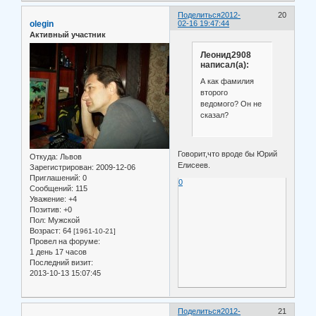
Поделиться
2012-
20
olegin
02-16 19:47:44
Активный участник
Леонид2908
написал(а):
А как фамилия
второго
ведомого? Он не
сказал?
Говорит,что вроде бы Юрий
Откуда:
Львов
Елисеев.
Зарегистрирован
: 2009-12-06
Приглашений:
0
0
Сообщений:
115
Уважение:
+4
Позитив:
+0
Пол:
Мужской
Возраст:
64
[1961-10-21]
Провел на форуме:
1 день 17 часов
Последний визит:
2013-10-13 15:07:45
Поделиться
2012-
21