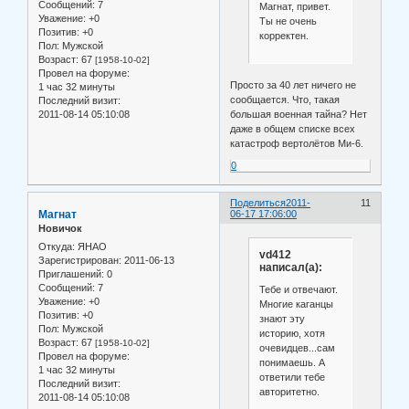
Сообщений:
7
Магнат, привет.
Уважение:
+0
Ты не очень
Позитив:
+0
корректен.
Пол:
Мужской
Возраст:
67
[1958-10-02]
Провел на форуме:
Просто за 40 лет ничего не
1 час 32 минуты
сообщается. Что, такая
Последний визит:
2011-08-14 05:10:08
большая военная тайна? Нет
даже в общем списке всех
катастроф вертолётов Ми-6.
0
Поделиться
2011-
11
Магнат
06-17 17:06:00
Новичок
Откуда:
ЯНАО
vd412
Зарегистрирован
: 2011-06-13
написал(а):
Приглашений:
0
Сообщений:
7
Тебе и отвечают.
Уважение:
+0
Многие каганцы
Позитив:
+0
знают эту
Пол:
Мужской
историю, хотя
Возраст:
67
[1958-10-02]
очевидцев...сам
Провел на форуме:
понимаешь. А
1 час 32 минуты
ответили тебе
Последний визит:
авторитетно.
2011-08-14 05:10:08