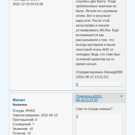
сошлись два борта. Тогда
2022-12-19 03:01:58
проблесковых маячков не
было. Летали по строевым
огням. Вот и результат
карусели. После этой
катастрофы и начали
устанавливать МСЛки. Ещё
вспоминается как
рассказывали о том, что
всегда протирали и мыли
хвостовой огонь АНО от
гипоидки. Ведь это тоже был
основной ориентир на то
время ночью.
Отредактировано Леонид2908
(2011-06-17 13:21:51)
0
Поделиться
2011-
4
Магнат
06-16 21:27:07
Новичок
Сам-то откуда знаешь?
Откуда:
ЯНАО
Зарегистрирован
: 2011-06-13
0
Приглашений:
0
Сообщений:
7
Уважение:
+0
Позитив:
+0