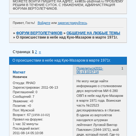
МОЖЕТЕ ВОЙТИ ПИШИТЕ НА АДРЕС, kirill83s-pb@mail.ru ПРОБЛЕМУ
РЕШИМ В ТЕЧЕНИЕ СУТОК. С УВАЖЕНИЕМ, АДМИНИСТРАЦИЯ
ФОРУМА ВЕРТОЛЕТЧИКОВ.
Привет, Гость!
Войдите
или
зарегистрируйтесь
.
»
ФОРУМ ВЕРТОЛЕТЧИКОВ
»
ОБЩЕНИЕ НА ЛЮБЫЕ ТЕМЫ
»
О происшествии в небе над Кую-Мазаром в марте 1971г.
Страница:
1
2
»
О происшествии в небе над Кую-Мазаром в марте 1971г.
Поделиться
2011-
1
Магнат
06-13 10:57:14
Новичок
Не могу нигде найти
Откуда:
ЯНАО
информацию о столкновении
Зарегистрирован
: 2011-06-13
двух вертолётов МИ-6 280
Приглашений:
0
ОВП в небе над Кую-Мазаром
Сообщений:
7
в марте 1971 года. Воинская
Уважение:
+0
часть №22523
Позитив:
+0
Пол:
Мужской
дислоцировалась в г.Кагане.
Возраст:
67
[1958-10-02]
В одном из вертолётов
Провел на форуме:
находился штурман
1 час 32 минуты
лейтенант Луговой Виктор
Последний визит:
Павлович (1944-1971), мой
2011-08-14 05:10:08
дядя, который погиб. Где-то