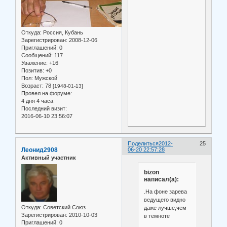
Откуда:
Россия, Кубань
Зарегистрирован
: 2008-12-06
Приглашений:
0
Сообщений:
117
Уважение:
+16
Позитив:
+0
Пол:
Мужской
Возраст:
78
[1948-01-13]
Провел на форуме:
4 дня 4 часа
Последний визит:
2016-06-10 23:56:07
Поделиться
2012-
25
Леонид2908
06-20 22:57:28
Активный участник
bizon
написал(а):
.На фоне зарева
ведущего видно
Откуда:
Советский Союз
даже лучше,чем
Зарегистрирован
: 2010-10-03
в темноте
Приглашений:
0