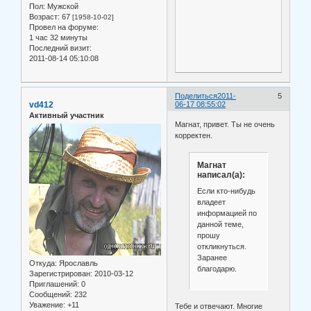
Пол:
Мужской
Возраст:
67
[1958-10-02]
Провел на форуме:
1 час 32 минуты
Последний визит:
2011-08-14 05:10:08
Поделиться
2011-
5
vd412
06-17 08:55:02
Активный участник
Магнат, привет. Ты не очень
корректен.
Магнат
написал(а):
Если кто-нибудь
владеет
информацией по
данной теме,
прошу
откликнуться.
Заранее
Откуда:
Ярославль
благодарю.
Зарегистрирован
: 2010-03-12
Приглашений:
0
Сообщений:
232
Уважение:
+11
Тебе и отвечают. Многие