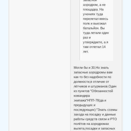
запасной
аэродром, а не
площадка. На
учениях туда
перелетал ввесь
полк и выезжал
батальйон. Вы
туда летали один
раз и
утверждаете, а я
там отлетал 14
лет.
Могли бы и 30.Но знать
запасные аэродромы вам
как-то без надобности по
должности,в отличие от
лётчиков и штурманов.Один
из пунктов "Обязанностей
командира
экипажа"НПП-78(да и
предыдущих и
последующих):"Знать схемы
захода на посадку и данные
работы средств связи и РТО
полётов на аэродромах
вылета,посадки и запасных