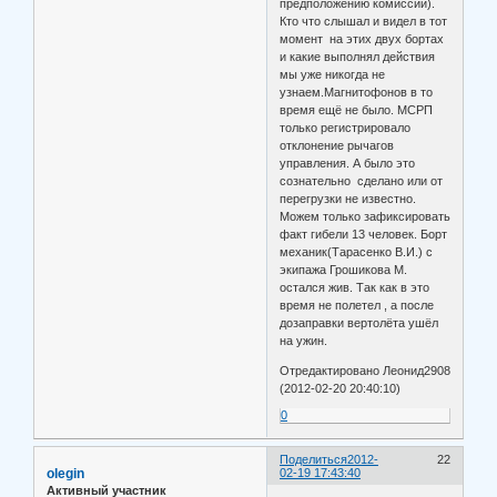
предположению комиссии).
Кто что слышал и видел в тот
момент на этих двух бортах
и какие выполнял действия
мы уже никогда не
узнаем.Магнитофонов в то
время ещё не было. МСРП
только регистрировало
отклонение рычагов
управления. А было это
сознательно сделано или от
перегрузки не известно.
Можем только зафиксировать
факт гибели 13 человек. Борт
механик(Тарасенко В.И.) с
экипажа Грошикова М.
остался жив. Так как в это
время не полетел , а после
дозаправки вертолёта ушёл
на ужин.
Отредактировано Леонид2908
(2012-02-20 20:40:10)
0
Поделиться
2012-
22
olegin
02-19 17:43:40
Активный участник