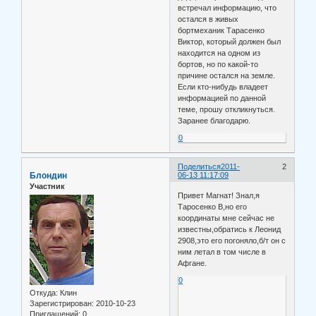
встречал информацию, что
остался в живых
бортмеханик Тарасенко
Виктор, который должен был
находится на одном из
бортов, но по какой-то
причине остался на земле.
Если кто-нибудь владеет
информацией по данной
теме, прошу откликнуться.
Заранее благодарю.
0
Поделиться
2011-
2
Блондин
06-13 11:17:09
Участник
Привет Магнат! Знал,я
Таросенко В,но его
координаты мне сейчас не
известны,обратись к Леонид
2908,это его погоняло,б/т он с
ним летал в том числе в
Афгане.
0
Откуда:
Клин
Зарегистрирован
: 2010-10-23
Приглашений:
0