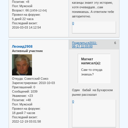
Позитив:
+8
каганцы знают эту историю,
Пол:
Мужской
хотя очевидцев...сам
Возраст:
66
[1959-12-04]
понимаешь. А ответили тебе
Провел на форуме:
авторитетно.
5 дней 22 часа
Последний визит:
0
2016-03-03 14:12:54
Поделиться
2011-
6
Леонид2908
06-17 11:03:00
Активный участник
Магнат
написал(а):
Сам-то откуда
знаешь?
Откуда:
Советский Союз
Зарегистрирован
: 2010-10-03
Приглашений:
0
Один бабай на Бухарском
Сообщений:
1039
рынке рассказал
Уважение:
+23
Позитив:
+48
0
Пол:
Мужской
Провел на форуме:
18 дней 7 часов
Последний визит:
2022-12-19 03:01:58