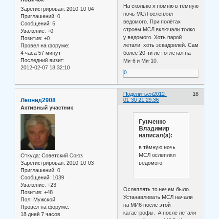
На сколько я помню в тёмную
Зарегистрирован
: 2010-10-04
ночь МСЛ ослеплял
Приглашений:
0
ведомого. При полётах
Сообщений:
5
строем МСЛ включали толко
Уважение:
+0
у ведомого. Хоть парой
Позитив:
+0
летали, хоть эскадрилей. Сам
Провел на форуме:
4 часа 57 минут
более 20-ти лет отлетал на
Последний визит:
Ми-6 и Ми-10.
2012-02-07 18:32:10
0
Поделиться
2012-
16
Леонид2908
01-30 21:29:36
Активный участник
Гунченко
Владимир
написал(а):
в тёмную ночь
МСЛ ослеплял
Откуда:
Советский Союз
ведомого
Зарегистрирован
: 2010-10-03
Приглашений:
0
Сообщений:
1039
Уважение:
+23
Ослеплять то нечем было.
Позитив:
+48
Устанавливать МСЛ начали
Пол:
Мужской
на МИ6 после этой
Провел на форуме:
катастрофы. А после летали
18 дней 7 часов