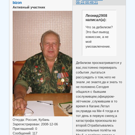
bizon
06-22 00:49:21
Активный участник
Леонид2908
написал(а):
Что за дебилизм?
Это был вывод
комиссии, а не
моё
умозаключение.
Дебилизм просматривается у
вас,постоянно перевирать
события ,пытаться
рассуждать о том,чего не
знали ,не знаете,да и знать то
не положено.Сегодня
общался с бывшим
сослуживцем,офицером-
лётчиком ,служившим в то
время в Кагане.Летал
он,правда на Ми-4 тогда и в
тот день в первую смену,а
Откуда:
Россия, Кубань
катастрофа произошла во
Зарегистрирован
: 2008-12-06
второй.Отрабатывались
Приглашений:
0
показательные полёты на
Сообщений:
117