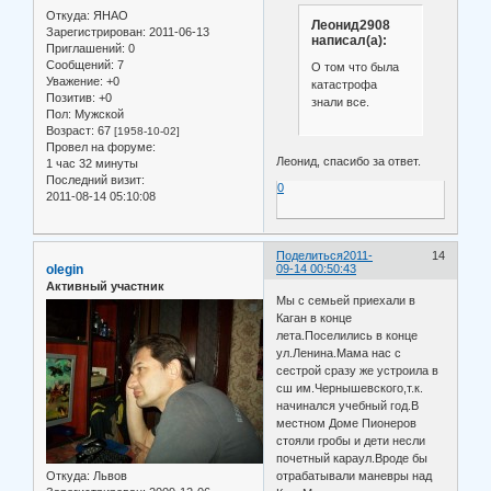
Откуда:
ЯНАО
Леонид2908
Зарегистрирован
: 2011-06-13
написал(а):
Приглашений:
0
Сообщений:
7
О том что была
Уважение:
+0
катастрофа
Позитив:
+0
знали все.
Пол:
Мужской
Возраст:
67
[1958-10-02]
Провел на форуме:
Леонид, спасибо за ответ.
1 час 32 минуты
Последний визит:
0
2011-08-14 05:10:08
Поделиться
2011-
14
olegin
09-14 00:50:43
Активный участник
Мы с семьей приехали в
Каган в конце
лета.Поселились в конце
ул.Ленина.Мама нас с
сестрой сразу же устроила в
сш им.Чернышевского,т.к.
начинался учебный год.В
местном Доме Пионеров
стояли гробы и дети несли
почетный караул.Вроде бы
Откуда:
Львов
отрабатывали маневры над