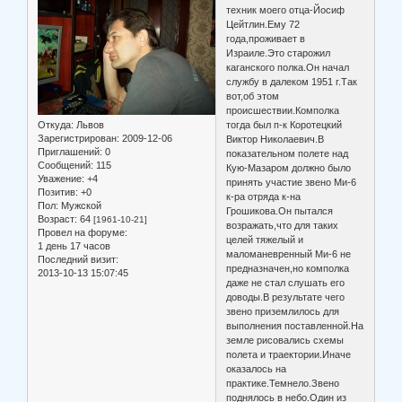
техник моего отца-Йосиф
Цейтлин.Ему 72
года,проживает в
Израиле.Это старожил
каганского полка.Он начал
службу в далеком 1951 г.Так
вот,об этом
происшествии.Комполка
Откуда:
Львов
тогда был п-к Коротецкий
Зарегистрирован
: 2009-12-06
Виктор Николаевич.В
Приглашений:
0
показательном полете над
Сообщений:
115
Кую-Мазаром должно было
Уважение:
+4
принять участие звено Ми-6
Позитив:
+0
к-ра отряда к-на
Пол:
Мужской
Грошикова.Он пытался
Возраст:
64
[1961-10-21]
возражать,что для таких
Провел на форуме:
целей тяжелый и
1 день 17 часов
маломаневренный Ми-6 не
Последний визит:
предназначен,но комполка
2013-10-13 15:07:45
даже не стал слушать его
доводы.В результате чего
звено приземлилось для
выполнения поставленной.На
земле рисовались схемы
полета и траектории.Иначе
оказалось на
практике.Темнело.Звено
поднялось в небо.Один из