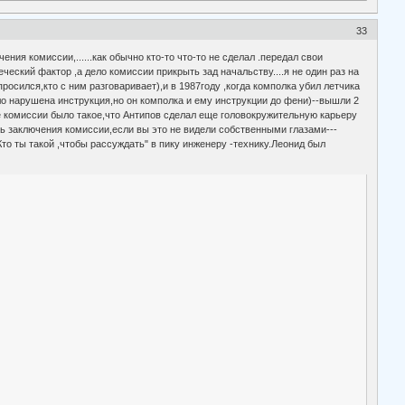
33
ения комиссии,......как обычно кто-то что-то не сделал .передал свои
ческий фактор ,а дело комиссии прикрыть зад начальству....я не один раз на
росился,кто с ним разговаривает),и в 1987году ,когда комполка убил летчика
ло нарушена инструкция,но он комполка и ему инструкции до фени)--вышли 2
ие комиссии было такое,что Антипов сделал еще головокружительную карьеру
рить заключения комиссии,если вы это не видели собственными глазами---
то ты такой ,чтобы рассуждать" в пику инженеру -технику.Леонид был