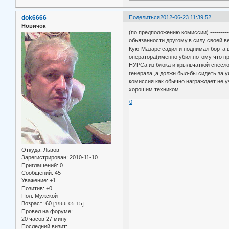
dok6666
Поделиться
2012-06-23 11:39:52
Новичок
(по предположению комиссии).--------
обьязанности другому,в силу своей ве
Кую-Мазаре садил и поднимал борта вм
оператора(именно убил,потому что пр
НУРСа из блока и крыльчаткой снесло
генерала ,а должн был-бы сидеть за у
комиссия как обычно награждает не у
хорошим техником
0
Откуда:
Львов
Зарегистрирован
: 2010-11-10
Приглашений:
0
Сообщений:
45
Уважение:
+1
Позитив:
+0
Пол:
Мужской
Возраст:
60
[1966-05-15]
Провел на форуме:
20 часов 27 минут
Последний визит: