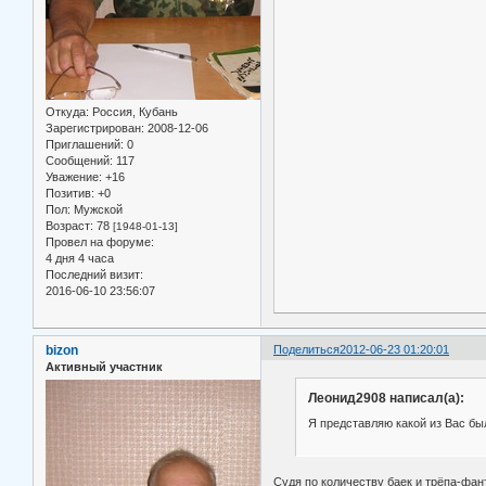
Откуда:
Россия, Кубань
Зарегистрирован
: 2008-12-06
Приглашений:
0
Сообщений:
117
Уважение:
+16
Позитив:
+0
Пол:
Мужской
Возраст:
78
[1948-01-13]
Провел на форуме:
4 дня 4 часа
Последний визит:
2016-06-10 23:56:07
bizon
Поделиться
2012-06-23 01:20:01
Активный участник
Леонид2908 написал(а):
Я представляю какой из Вас был
Судя по количеству баек и трёпа-фант