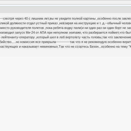
----смотря через 40 с лишним лет,вы не увидите полной картины ,особенно после заключ
ликой должности отдал устный приказ ,невзирая на инструкцию и т. д.--обычный челове
есто руководителя полетов ,пока ребята водку пили(и ни один раз ни один борт не зап
оизводил запуск Ми-24 от АПА при неполном экипаже,-кто разбирается поймет,что бы
 лейтенанту-оператору ,который шел в лоб вертолету часть головы,так что заключен
бийство.....но комиссия все прикрыла------------так что я не рекомендую особенно ве
частвующих и наказывает невиновных.Так что не ссортесь Бизон...особенно на тему "К