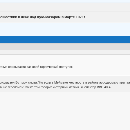
сшествии в небе над Кую-Мазаром в марте 1971г.
очью описываете как свой героический поступок.
юнхгаузен.Вот мои слова:"Но если в Меймене местность в районе аэродрома открытая
ание героизма?Это же там говорит и старший лётчик -инспектор ВВС 40 А.