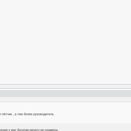
 лётчик , а тем более руководитель.
азия у вас богатая,ничего не скажешь.