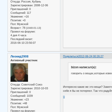
Откуда:
Россия, Кубань
Зарегистрирован
: 2008-12-06
Приглашений:
0
Сообщений:
117
Уважение:
+16
Позитив:
+0
Пол:
Мужской
Возраст:
78
[1948-01-13]
Провел на форуме:
4 дня 4 часа
Последний визит:
2016-06-10 23:56:07
Леонид2908
Поделиться
2012-06-24 00:26:27
Активный участник
bizon написал(а):
говорить о вещах,которые изве
Откуда:
Советский Союз
Интересно какие же это вещи? Заметн
Зарегистрирован
: 2010-10-03
себе я бы не потерпел. Так что радуй
Приглашений:
0
Сообщений:
1039
0
Уважение:
+23
Позитив:
+48
Пол:
Мужской
Провел на форуме: