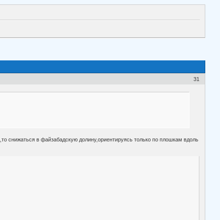
31
,то снижаться в файзабадскую долину,ориентируясь только по плошкам вдоль