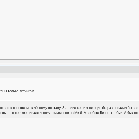
стны только лётчикам
о ваше отношение к лётному составу. За такие вещи я не один бы раз посадил бы вас
тесь , что не взвешивали кнопку триммеров на Ми 6. А вообще Бизон это бык. А бык он 