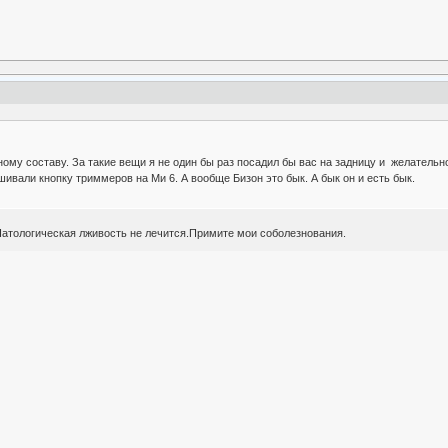
ому составу. За такие вещи я не один бы раз посадил бы вас на задницу и желательно
ешивали кнопку триммеров на Ми 6. А вообще Бизон это бык. А бык он и есть бык.
Патологическая лживость не лечится.Примите мои соболезнования.