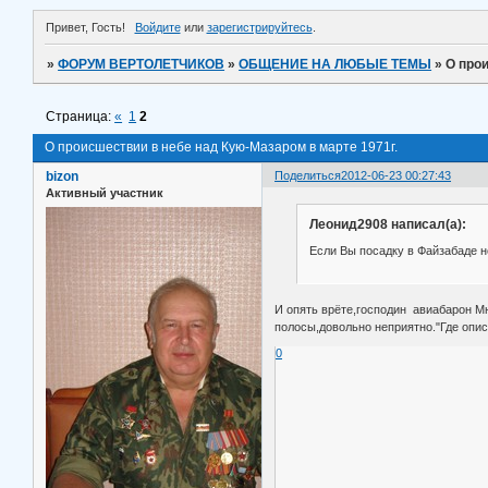
Привет, Гость!
Войдите
или
зарегистрируйтесь
.
»
ФОРУМ ВЕРТОЛЕТЧИКОВ
»
ОБЩЕНИЕ НА ЛЮБЫЕ ТЕМЫ
»
О прои
Страница:
«
1
2
О происшествии в небе над Кую-Мазаром в марте 1971г.
bizon
Поделиться
2012-06-23 00:27:43
Активный участник
Леонид2908 написал(а):
Если Вы посадку в Файзабаде н
И опять врёте,господин авиабарон М
полосы,довольно неприятно."Где опис
0