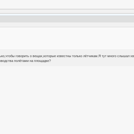
ко,чтобы говорить о вещах,которые известны только лётчикам.Я тут много слышал хва
ководства полётами на площадке?