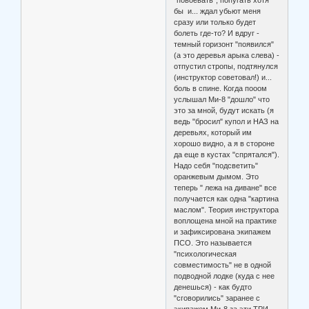
бы и... ждал убьют меня
сразу или только будет
болеть где-то? И вдруг -
темный горизонт "появился"
(а это деревья арыка слева) -
отпустил стропы, подтянулся
(инструктор советовал!) и...
боль в спине. Когда пооом
услышал Ми-8 "дошло" что
это за мной, будут искать (я
ведь "бросил" купол и НАЗ на
деревьях, который им
хорошо видно, а я в стороне
да еще в кустах "спрятался").
Надо себя "подсветить"
оранжевым дымом. Это
теперь " лежа на диване" все
получается как одна "картина
маслом". Теория инструктора
воплощена мной на практике
и зафиксирована экипажем
ПСО. Это называется
"психологическая
совместимость" не в одной
подводной лодке (куда с нее
денешься) - как будто
"сговорились" заранее с
экипажем Ми-8 за эти ТРИ