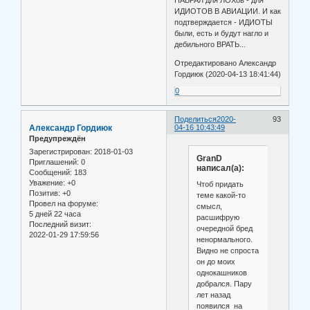
ИДИОТОВ В АВИАЦИИ. И как
подтверждается - ИДИОТЫ
были, есть и будут нагло и
дебильного ВРАТЬ...
Отредактировано Александр
Гордиюк (2020-04-13 18:41:44)
0
Поделиться
2020-
93
Александр Гордиюк
04-16 10:43:49
Предупреждён
Зарегистрирован
: 2018-01-03
GranD
Приглашений:
0
написал(а):
Сообщений:
183
Уважение:
+0
Чтоб придать
Позитив:
+0
теме какой-то
Провел на форуме:
смысл,
5 дней 22 часа
расшифрую
Последний визит:
очередной бред
2022-01-29 17:59:56
ненормального.
Видно не спроста
он до моих
однокашников
добрался. Пару
лет назад
появился на