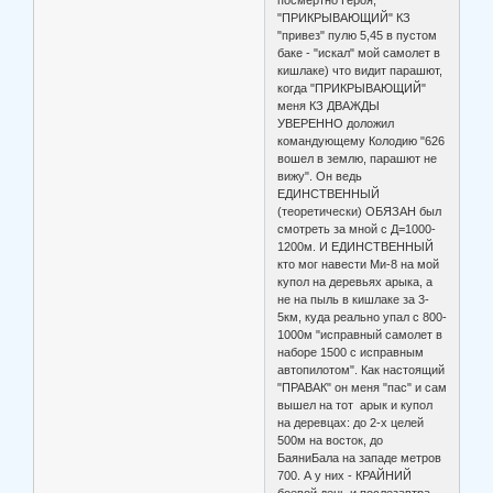
"ПРИКРЫВАЮЩИЙ" КЗ
"привез" пулю 5,45 в пустом
баке - "искал" мой самолет в
кишлаке) что видит парашют,
когда "ПРИКРЫВАЮЩИЙ"
меня КЗ ДВАЖДЫ
УВЕРЕННО доложил
командующему Колодию "626
вошел в землю, парашют не
вижу". Он ведь
ЕДИНСТВЕННЫЙ
(теоретически) ОБЯЗАН был
смотреть за мной с Д=1000-
1200м. И ЕДИНСТВЕННЫЙ
кто мог навести Ми-8 на мой
купол на деревьях арыка, а
не на пыль в кишлаке за 3-
5км, куда реально упал с 800-
1000м "исправный самолет в
наборе 1500 с исправным
автопилотом". Как настоящий
"ПРАВАК" он меня "пас" и сам
вышел на тот арык и купол
на деревцах: до 2-х целей
500м на восток, до
БаяниБала на западе метров
700. А у них - КРАЙНИЙ
боевой день и послезавтра