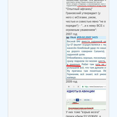
"Опытный афганец"
Грановский утверждает (у
него с мОзгами, умом,
честью и совестью явно "не в
порядке") - "...и к нему ВСЕ с
огромным уважением":
2007 год
2009 год
У них тоже "взрыв мозга"
(враги убили 53 ЧУЖИХ, а