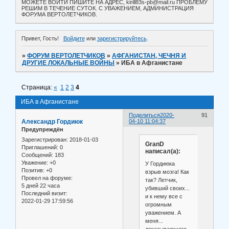
МОЖЕТЕ ВОЙТИ ПИШИТЕ НА АДРЕС, kirill83s-pb@mail.ru ПРОБЛЕМУ
РЕШИМ В ТЕЧЕНИЕ СУТОК. С УВАЖЕНИЕМ, АДМИНИСТРАЦИЯ
ФОРУМА ВЕРТОЛЕТЧИКОВ.
Привет, Гость!
Войдите
или
зарегистрируйтесь
.
»
ФОРУМ ВЕРТОЛЕТЧИКОВ
»
АФГАНИСТАН, ЧЕЧНЯ И
ДРУГИЕ ЛОКАЛЬНЫЕ ВОЙНЫ
»
ИБА в Афганистане
Страница:
«
1
2
3
4
ИБА в Афганистане
Поделиться
2020-
91
Александр Гордиюк
04-10 11:04:37
Предупреждён
Зарегистрирован
: 2018-01-03
GranD
Приглашений:
0
написал(а):
Сообщений:
183
Уважение:
+0
У Гордиюка
Позитив:
+0
взрыв мозга! Как
Провел на форуме:
так? Летчик,
5 дней 22 часа
убивший своих...
Последний визит:
и к нему все с
2022-01-29 17:59:56
огромным
уважением. А
меня...
доказывающего