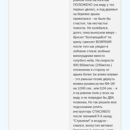
ПОЛОЖЕНО (на виду у тех
первых двоих), а под деревья
на бережке арыка
прижопился - не было бы
счастья, так несчастье
помогло. Не колебался.
долго, пока выносили вверх -
бросил "болтающийся" по
крену самолет ВОВРЕМЯ
после того как увидел в
лобовом стекле зелёные
виноградники вместо
голубого неба. На скорости
900-950км/час (240м/сек.)
отклонение в сторону от
арыка более 1м влево-вправо
- это раньше-позже дернуть
моими руками ручки КМ-1М
на 1/240 сек.. или 0,04 сек. - и
я на ровном поле у всех на
виду и не повредил бы ДВА
позвонка. Но так решило мое
подсознание (опять
инструктору СПАСИБО!)
после тренажей 5-6 назад.
"Стреляли!" в воздухе -
сжался, выпустил автомат
"повоевать", попугать хотя