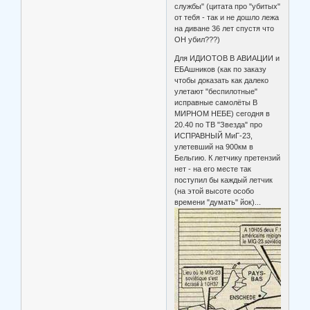
службы" (цитата про "убитых"
от тебя - так и не дошло лежа
на диване 36 лет спустя что
ОН убил???)
Для ИДИОТОВ В АВИАЦИИ и
ЕБАшников (как по заказу
чтобы доказать как далеко
улетают "беспилотные"
исправные самолёты В
МИРНОМ НЕБЕ) сегодня в
20.40 по ТВ "Звезда" про
ИСПРАВНЫЙ МиГ-23,
улетевший на 900км в
Бельгию. К летчику претензий
нет - на его месте так
поступил бы каждый летчик
(на этой высоте особо
времени "думать" йок)...