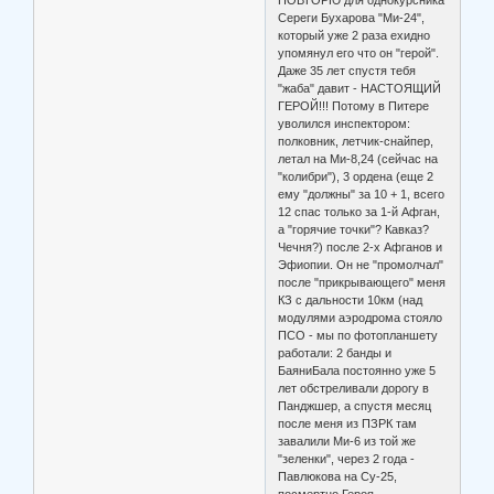
Сереги Бухарова "Ми-24",
который уже 2 раза ехидно
упомянул его что он "герой".
Даже 35 лет спустя тебя
"жаба" давит - НАСТОЯЩИЙ
ГЕРОЙ!!! Потому в Питере
уволился инспектором:
полковник, летчик-снайпер,
летал на Ми-8,24 (сейчас на
"колибри"), 3 ордена (еще 2
ему "должны" за 10 + 1, всего
12 спас только за 1-й Афган,
а "горячие точки"? Кавказ?
Чечня?) после 2-х Афганов и
Эфиопии. Он не "промолчал"
после "прикрывающего" меня
КЗ с дальности 10км (над
модулями аэродрома стояло
ПСО - мы по фотопланшету
работали: 2 банды и
БаяниБала постоянно уже 5
лет обстреливали дорогу в
Панджшер, а спустя месяц
после меня из ПЗРК там
завалили Ми-6 из той же
"зеленки", через 2 года -
Павлюкова на Су-25,
посмертно Героя,