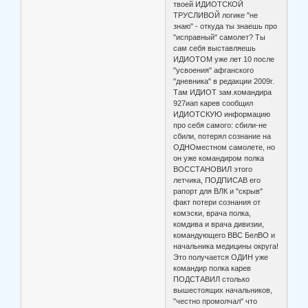
твоей ИДИОТСКОЙ
ТРУСЛИВОЙ логике "не
знаю" - откуда ты знаешь про
"исправный" самолет? Ты
сам себя выставляешь
ИДИОТОМ уже лет 10 после
"усвоения" афганского
"дневника" в редакции 2009г.
Там ИДИОТ зам.командира
927иап карев сообщил
ИДИОТСКУЮ информацию
про себя самого: сбили-не
сбили, потерял сознание на
ОДНОместном самолете, но
он уже командиром полка
ВОССТАНОВИЛ этого
летчика, ПОДПИСАВ его
рапорт для ВЛК и "скрыв"
факт потери сознания от
комэски, врача полка,
комдива и врача дивизии,
командующего ВВС БелВО и
начальника медицины округа!
Это получается ОДИН уже
командир полка карев
ПОДСТАВИЛ столько
вышестоящих начальников,
"честно промолчал" что