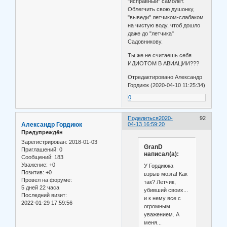
"исправный" самолет.
Облегчить свою душонку,
"выведи" летчиком-слабаком
на чистую воду, чтоб дошло
даже до "летчика"
Садовникову.
Ты же не считаешь себя
ИДИОТОМ В АВИАЦИИ???
Отредактировано Александр
Гордиюк (2020-04-10 11:25:34)
0
Поделиться
2020-
92
Александр Гордиюк
04-13 16:59:20
Предупреждён
Зарегистрирован
: 2018-01-03
GranD
Приглашений:
0
написал(а):
Сообщений:
183
Уважение:
+0
У Гордиюка
Позитив:
+0
взрыв мозга! Как
Провел на форуме:
так? Летчик,
5 дней 22 часа
убивший своих...
Последний визит:
и к нему все с
2022-01-29 17:59:56
огромным
уважением. А
меня...