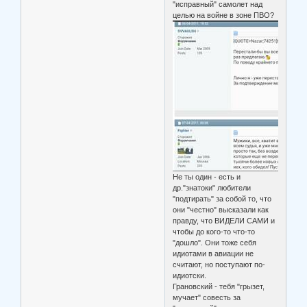
"исправный" самолет над
целью на войне в зоне ПВО?
Не ты один - есть и
др."знатоки" любители
"подтирать" за собой то, что
они "честно" высказали как
правду, что ВИДЕЛИ САМИ и
чтобы до кого-то что-то
"дошло". Они тоже себя
идиотами в авиации не
считают, но поступают по-
идиотски.
Грановский - тебя "грызет,
мучает" совесть за