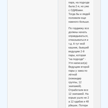
пара, на подходе
была 2-я, но уже
с ОДАБами.
Тогда бы и людей
положили еще
намного больше.
По гордиюку все
должны начать
оправдываться,
отмазываться и
т.д. А тут мой
кашник, бывший
ведущим 2-й
пары, которая
"на подходе" -
Утя написал(а):
Ведущим второй
пары у зама по
лётной
(командир
группы, 12
экипажей).
Отработали все
12 экипажей. На
взрыв ушло не 2
а 12 одабов и 48
рбкшек. Потери