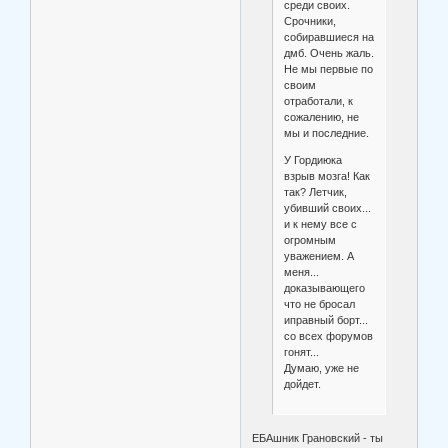
среди своих.
Срочники,
собиравшиеся на
дмб. Очень жаль.
Не мы первые по
своим
отработали, к
сожалению, не
мы и последние.
У Гордиюка
взрыв мозга! Как
так? Летчик,
убивший своих...
и к нему все с
огромным
уважением. А
меня...
доказывающего
что не бросал
иправный борт...
со всех форумов
гонят...
Думаю, уже не
дойдет.
ЕБАшник Грановский - ты