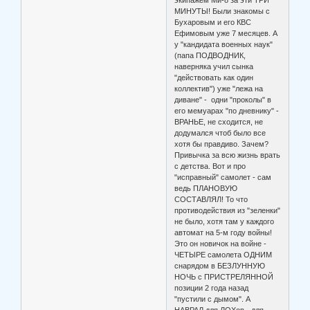
МИНУТЫ! Были знакомы с
Бухаровым и его КВС
Ефимовым уже 7 месяцев. А
у "кандидата военных наук"
(папа ПОДВОДНИК,
наверняка учил сынка
"действовать как один
коллектив") уже "лежа на
диване" - одни "проколы" в
его мемуарах "по дневнику" -
ВРАНЬЕ, не сходится, не
додумался чтоб было все
хотя бы правдиво. Зачем?
Привычка за всю жизнь врать
с детства. Вот и про
"исправный" самолет - сам
ведь ПЛАНОВУЮ
СОСТАВЛЯЛ! То что
противодействия из "зеленки"
не было, хотя там у каждого
автомат на 5-м году войны!
Это он новичок на войне -
ЧЕТЫРЕ самолета ОДНИМ
снарядом в БЕЗЛУННУЮ
НОЧЬ с ПРИСТРЕЛЯННОЙ
позиции 2 года назад
"пустили с дымом". А
НАВРАЛ для ЛОХов - для