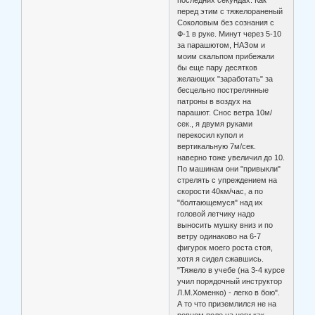
перед этим с тяжелораненый
Соколовым без сознания с
Ф-1 в руке. Минут через 5-10
за парашютом, НАЗом и
моим скальпом прибежали
бы еще пару десятков
желающих "заработать" за
бесцельно пострелянные
патроны в воздух на
парашют. Снос ветра 10м/
сек., я двумя руками
перекосил купол и
вертикальную 7м/сек.
наверно тоже увеличил до 10.
По машинам они "привыкли"
стрелять с упреждением на
скорости 40км/час, а по
"болтающемуся" над их
головой летчику надо
выносить мушку вниз и по
ветру одинаково на 6-7
фигурок моего роста стоя,
хотя я сидел сжавшись.
"Тяжело в учебе (на 3-4 курсе
учил порядочный инструктор
Л.М.Хоменко) - легко в бою".
А то что приземлился не на
ровном поле на ноги как