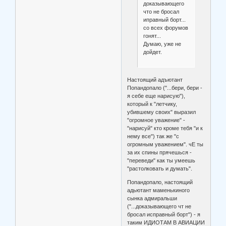
доказывающего
что не бросал
иправный борт...
со всех форумов
гонят...
Думаю, уже не
дойдет.
Настоящий адъютант
Попандопало ("...бери, бери -
я себе еще нарисую"),
который к "летчику,
убившему своих" выразил
"огромное уважение" -
"нарисуй" кто кроме тебя "и к
нему все") так же "с
огромным уважением". чЕ ты
за их спины прячешься -
"переведи" как ты умеешь
"растолковать и думать".
Попандопало, настоящий
адьютант маменькиного
сынка адмиральши
("...доказывающего чт не
бросал исправный борт") - я
таким ИДИОТАМ В АВИАЦИИ