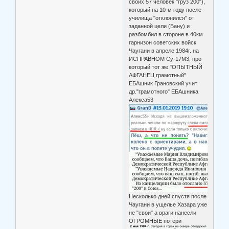
своих 57 человек "груз 200"),
который на 10-м году после
училища "отклонился" от
заданной цели (Бану) и
разбомбил в стороне в 40км
гарнизон советских войск
Чаугани в апреле 1984г. на
ИСПРАВНОМ Су-17М3, про
который тот же "ОПЫТНЫЙ
АФГАНЕЦ грамотный"
ЕБАшник Грановский учит
др."грамотного" ЕБАшника
Алекса53
Несколько дней спустя после
Чаугани в ущелье Хазара уже
не "свои" а враги нанесли
ОГРОМНЫЕ потери