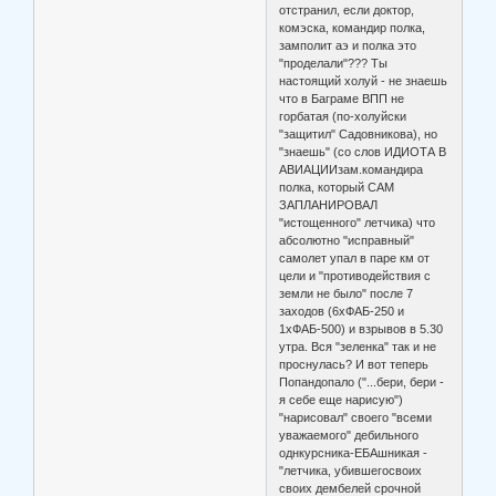
отстранил, если доктор,
комэска, командир полка,
замполит аэ и полка это
"проделали"??? Ты
настоящий холуй - не знаешь
что в Баграме ВПП не
горбатая (по-холуйски
"защитил" Садовникова), но
"знаешь" (со слов ИДИОТА В
АВИАЦИИзам.командира
полка, который САМ
ЗАПЛАНИРОВАЛ
"истощенного" летчика) что
абсолютно "исправный"
самолет упал в паре км от
цели и "противодействия с
земли не было" после 7
заходов (6хФАБ-250 и
1хФАБ-500) и взрывов в 5.30
утра. Вся "зеленка" так и не
проснулась? И вот теперь
Попандопало ("...бери, бери -
я себе еще нарисую")
"нарисовал" своего "всеми
уважаемого" дебильного
однкурсника-ЕБАшникая -
"летчика, убившегосвоих
своих дембелей срочной