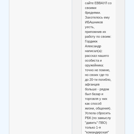
сайте ЕВВАУЛ со
своими
бреднями.
Захотелось ему
ИБАшников
уесть,
припомнив их
работу по своим:
Гордиюк
Александр
написал(а):
рассказ нашего
особиста и
оружейника:
точно не помню,
но своих где-то
до 20-ти погибло,
афганцев
больше - рядом
был базар и
торговля у них
как способ
жизни, общения).
Успела сбросить
РБК (по замыслу
"давить" ПВО)
только 1-я
"командирская"