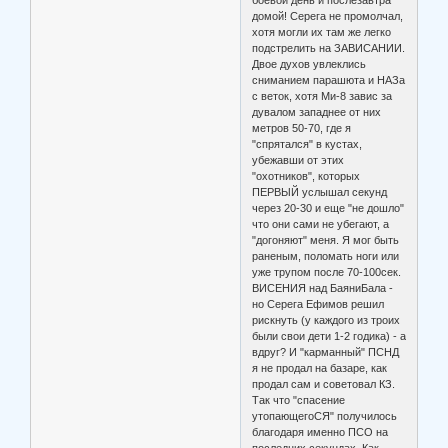
домой! Серега не промолчал,
хотя могли их там же легко
подстрелить на ЗАВИСАНИИ.
Двое духов увлеклись
сниманием парашюта и НАЗа
с веток, хотя Ми-8 завис за
дувалом западнее от них
метров 50-70, где я
"спрятался" в кустах,
убежавши от этих
"охотников", которых
ПЕРВЫЙ услышал секунд
через 20-30 и еще "не дошло"
что они сами не убегают, а
"догоняют" меня. Я мог быть
раненым, поломать ноги или
уже трупом после 70-100сек.
ВИСЕНИЯ над БаяниБала -
но Серега Ефимов решил
рискнуть (у каждого из троих
были свои дети 1-2 годика) - а
вдруг? И "карманный" ПСНД
я не продал на базаре, как
продал сам и советовал КЗ.
Так что "спасение
утопающегоСЯ" получилось
благодаря именно ПСО на
последних секундах. Как