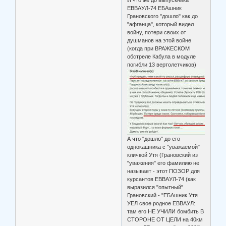
И что же до выпускника
ЕВВАУЛ-74 ЕБАшник
Грановского "дошло" как до
"афганца", который видел
войну, потери своих от
душманов на этой войне
(когда при ВРАЖЕСКОМ
обстреле Кабула в модуле
погибли 13 вертолетчиков)
А что "дошло" до его
однокашника с "уважаемой"
кличкой Утя (Грановский из
"уважения" его фамилию не
называет - этот ПОЗОР для
курсантов ЕВВАУЛ-74 (как
выразился "опытный"
Грановский - "ЕБАшник Утя
УЕЛ свое родное ЕВВАУЛ:
там его НЕ УЧИЛИ бомбить В
СТОРОНЕ ОТ ЦЕЛИ на 40км