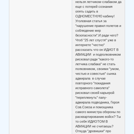
нельзя летчиком-слабаком да
еще с потерей сознания
опять садить в
ОДНОМЕСТНУЮ кабину!
Уголовная статья за
"нарушение правил полетов и
соблюдение мер
безопасности".И ради чего?
Чтоб "25 лет спустя" уже в
интернете "честно"
рассказать что он ИДИОТ В
АВИАЦИИ и подполковником
рисковал ради "какого-то
летчика слабака" не стать
полковником, своими "умом,
честью и совестью" сынка
адмирала в случае
повторного "покидания
исправного самолета"
рисковал своей карьерой
"переплюнуть" папу-
адмирала подводника, Героя
Сов.Союза и помощника
самого министра обороны по
расквартированию войск? Ты
то себя ИДИОТОМ В
АВИАЦИИ не считаешь?
Откуда "дровишки" про