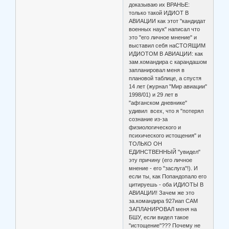
доказываю их ВРАНЬЕ:
только такой ИДИОТ В
АВИАЦИИ как этот "кандидат
военных наук" написал что
это "его личное мнение" и
выставил себя наСТОЯЩИМ
ИДИОТОМ В АВИАЦИИ: как
зам.командира с карандашом
запланировал меня в
плановой таблице, а спустя
14 лет (журнал "Мир авиации"
1998/01) и 29 лет в
"афганском дневнике"
удивил всех, что я "потерял
сознание из-за
физиологического и
психического истощения" и
ТОЛЬКО ОН
ЕДИНСТВЕННЫЙ "увидел"
эту причину (его личное
мнение - его "заслуга"!). И
если ты, как Попандопало его
цитируешь - оба ИДИОТЫ В
АВИАЦИИ! Зачем же это
за.командира 927иап САМ
ЗАПЛАНИРОВАЛ меня на
БШУ, если видел такое
"истощение"??? Почему не