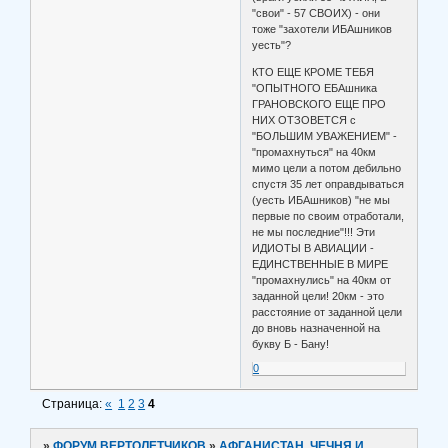
"свои" - 57 СВОИХ) - они
тоже "захотели ИБАшников
уесть"?
КТО ЕЩЕ КРОМЕ ТЕБЯ
"ОПЫТНОГО ЕБАшника
ГРАНОВСКОГО ЕЩЕ ПРО
НИХ ОТЗОВЕТСЯ с
"БОЛЬШИМ УВАЖЕНИЕМ" -
"промахнуться" на 40км
мимо цели а потом дебильно
спустя 35 лет оправдываться
(уесть ИБАшников) "не мы
первые по своим отработали,
не мы последние"!!! Эти
ИДИОТЫ В АВИАЦИИ -
ЕДИНСТВЕННЫЕ В МИРЕ
"промахнулись" на 40км от
заданной цели! 20км - это
расстояние от заданной цели
до вновь назначенной на
букву Б - Бану!
0
Страница:
«
1
2
3
4
»
ФОРУМ ВЕРТОЛЕТЧИКОВ
»
АФГАНИСТАН, ЧЕЧНЯ И