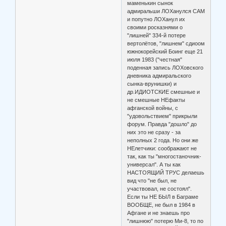
маменькин сынок
адмиральши ЛОХанулся САМ
и попутно ЛОХанул их
своими росказнями о
"лишней" 334-й потере
вертолётов, "лишнем" сдиоом
южнокорейский Боинг еще 21
июля 1983 ("честная"
поденная запись ЛОХовского
дневника адмиральского
сынка-врунишки) и
др.ИДИОТСКИЕ смешные и
не смешные НЕфакты
афганской войны, с
"удовольствием" прикрыли
форум. Правда "дошло" до
них это не сразу - за
неполных 2 года. Но они же
НЕлетчики: соображают не
так, как ты "многостаночник-
универсал". А ты как
НАСТОЯЩИЙ ТРУС делаешь
вид что "не был, не
участвовал, не состоял".
Если ты НЕ БЫЛ в Баграме
ВООБЩЕ, не был в 1984 в
Афгане и не знаешь про
"лишнюю" потерю Ми-8, то по