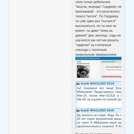
свои тупые дебильные
"мысли, выводы" Гордиюку не
присваивай - это результаты
твоего "мозга". По Гордиюку
ты уже один раз "пытался"
высказаться, но ты мне не
ровня: ты даже "лежа на
диване" дни, месяцы, годы не
научился как летчик решать
"задачки" за считанные
секунды с логичным
правильным завершением