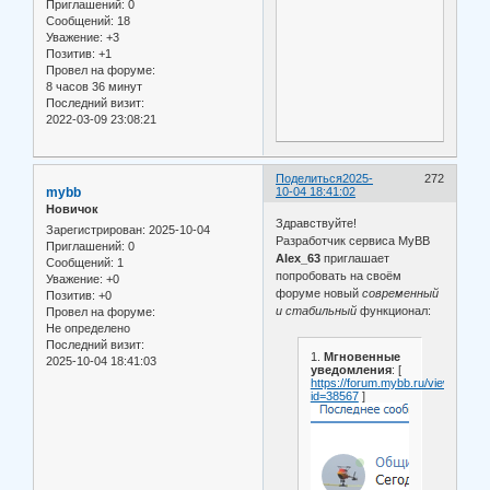
Приглашений:
0
Сообщений:
18
Уважение:
+3
Позитив:
+1
Провел на форуме:
8 часов 36 минут
Последний визит:
2022-03-09 23:08:21
Поделиться
2025-
272
mybb
10-04 18:41:02
Новичок
Здравствуйте!
Зарегистрирован
: 2025-10-04
Разработчик сервиса MyBB
Приглашений:
0
Alex_63
приглашает
Сообщений:
1
попробовать на своём
Уважение:
+0
форуме новый
современный
Позитив:
+0
и стабильный
функционал:
Провел на форуме:
Не определено
Последний визит:
1.
Мгновенные
2025-10-04 18:41:03
уведомления
: [
https://forum.mybb.ru/viewtopic.p
id=38567
]