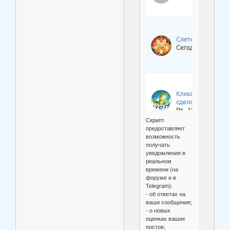
Скрипт
предоставляет
возможность
получать
уведомления в
реальном
времени (на
форуме и в
Telegram):
- об ответах на
ваши сообщения;
- о новых
оценках ваших
постов;