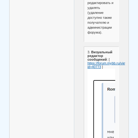
редактировать и
удалять
(удаление
доступно также
получателю и
администрации
форума).
3.
Визуальный
редактор
сообщений
: [
https://forum.mybb.ru/viewtopic.p
id=40773
]