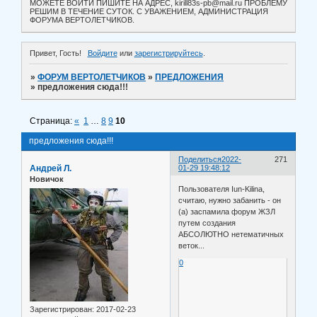
МОЖЕТЕ ВОЙТИ ПИШИТЕ НА АДРЕС, kirill83s-pb@mail.ru ПРОБЛЕМУ
РЕШИМ В ТЕЧЕНИЕ СУТОК. С УВАЖЕНИЕМ, АДМИНИСТРАЦИЯ
ФОРУМА ВЕРТОЛЕТЧИКОВ.
Привет, Гость!
Войдите
или
зарегистрируйтесь
.
»
ФОРУМ ВЕРТОЛЕТЧИКОВ
»
ПРЕДЛОЖЕНИЯ
»
предложения сюда!!!
Страница:
«
1
…
8
9
10
предложения сюда!!!
Поделиться
2022-
271
Андрей Л.
01-29 19:48:12
Новичок
Пользователя Iun-Kilina,
считаю, нужно забанить - он
(а) заспамила форум ЖЗЛ
путем создания
АБСОЛЮТНО нетематичных
веток...
0
Зарегистрирован
: 2017-02-23