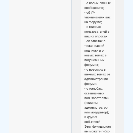
- о новых личных
сообщениях;
- об @-
упоминаниях вас
на форуме;
- о голосах
пользователей в
ваших опросах;
- об ответах в
темах вашей
подписки и о
новых темах в
подписанных
форумах;
- о новостях в
важных темах от
администрации
форума;
- о жалобах,
оставленных
пользователями
(если вы
администратор
или модератор);
и других
событиях!
Этот функционал
вы можете гибко