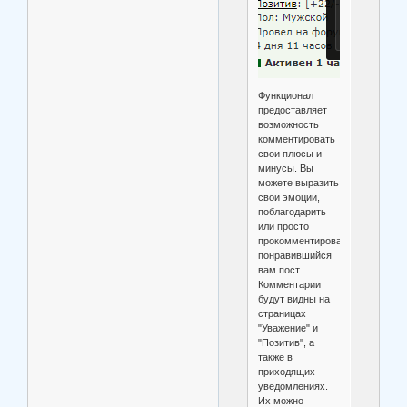
Функционал
предоставляет
возможность
комментировать
свои плюсы и
минусы. Вы
можете выразить
свои эмоции,
поблагодарить
или просто
прокомментировать
понравившийся
вам пост.
Комментарии
будут видны на
страницах
"Уважение" и
"Позитив", а
также в
приходящих
уведомлениях.
Их можно