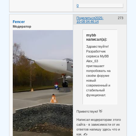
0
Поделиться
2025-
273
Fencer
10-08 04:46:14
Модератор
mybb
написал(а):
Здравствуйте!
Разработчик
сервиса MyBB
Alex_63
приглашает
попробовать на
своём форуме
новый
современный и
стабильный
функционал:
Приветствую! 👋
Написал модераторам этого
сайта - в зависимости от их
ответов напишу здесь что и
как. ✍️