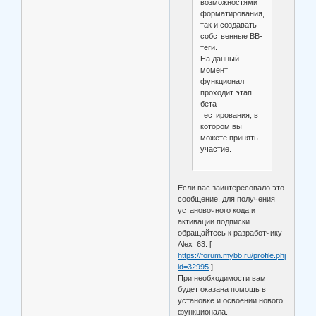
возможностями
форматирования,
так и создавать
собственные BB-
теги.
На данный
момент
функционал
проходит этап
бета-
тестирования, в
котором вы
можете принять
участие.
Если вас заинтересовало это
сообщение, для получения
установочного кода и
активации подписки
обращайтесь к разработчику
Alex_63: [
https://forum.mybb.ru/profile.php?
id=32995
]
При необходимости вам
будет оказана помощь в
установке и освоении нового
функционала.