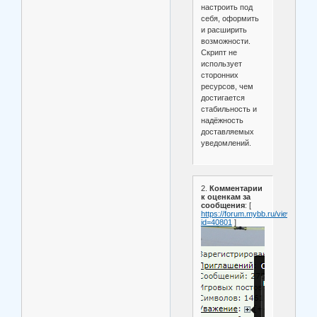
настроить под
себя, оформить
и расширить
возможности.
Скрипт не
использует
сторонних
ресурсов, чем
достигается
стабильность и
надёжность
доставляемых
уведомлений.
2.
Комментарии
к оценкам за
сообщения
: [
https://forum.mybb.ru/viewtopic.p
id=40801
]