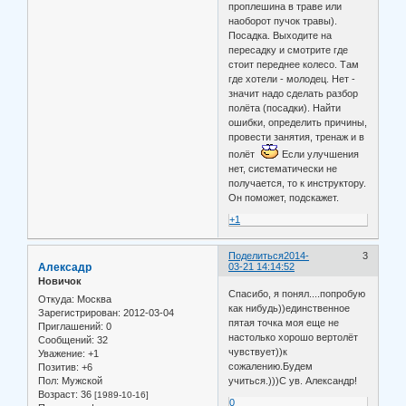
проплешина в траве или
наоборот пучок травы).
Посадка. Выходите на
пересадку и смотрите где
стоит переднее колесо. Там
где хотели - молодец. Нет -
значит надо сделать разбор
полёта (посадки). Найти
ошибки, определить причины,
провести занятия, тренаж и в
полёт
Если улучшения
нет, систематически не
получается, то к инструктору.
Он поможет, подскажет.
+1
Поделиться
2014-
3
Алексадр
03-21 14:14:52
Новичок
Спасибо, я понял....попробую
Откуда:
Москва
как нибудь))единственное
Зарегистрирован
: 2012-03-04
пятая точка моя еще не
Приглашений:
0
настолько хорошо вертолёт
Сообщений:
32
чувствует))к
Уважение:
+1
сожалению.Будем
Позитив:
+6
Пол:
Мужской
учиться.)))С ув. Александр!
Возраст:
36
[1989-10-16]
0