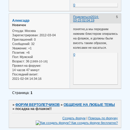
0
Поделиться
2014-
5
Алексадр
03-23 02:04:19
Новичок
понятно,а мы передним
Откуда:
Москва
нижним блистером опирались
Зарегистрирован
: 2012-03-04
на флажок, и должны были
Приглашений:
0
висеть таким образом,
Сообщений:
32
колесами не касаться.
Уважение:
+1
Позитив:
+6
0
Пол:
Мужской
Возраст:
36
[1989-10-16]
Провел на форуме:
14 часов 47 минут
Последний визит:
2021-02-04 14:34:16
Страница:
1
»
ФОРУМ ВЕРТОЛЕТЧИКОВ
»
ОБЩЕНИЕ НА ЛЮБЫЕ ТЕМЫ
»
посадка на флажок!!
Создать форум
|
Помощь по форуму