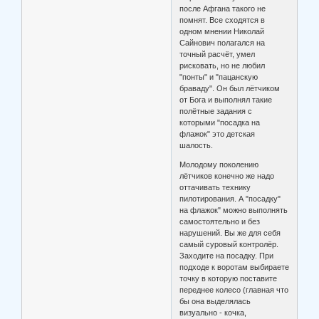
после Афгана такого не
помнят. Все сходятся в
одном мнении Николай
Сайнович полагался на
точный расчёт, умел
рисковать, но не любил
"понты" и "пацанскую
браваду". Он был лётчиком
от Бога и выполнял такие
полётные задания с
которыми "посадка на
флажок" это детская
шалость.
Молодому поколению
лётчиков конечно же надо
оттачивать технику
пилотирования. А "посадку"
на флажок" можно выполнять
самостоятельно и без
нарушений. Вы же для себя
самый суровый контролёр.
Заходите на посадку. При
подходе к воротам выбираете
точку в которую поставите
переднее колесо (главная что
бы она выделялась
визуально - кочка,