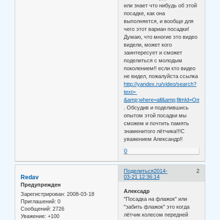
или знает что нибудь об этой
посадке, как она
выполняется, и вообще для
чего этот вариан посадки!
Думаю, что многие это видео
видели, может кого
заинтересует и сможет
поделиться с молодым
поколением!! если кто видео
не видел, пожалуйста ссылка
http://yandex.ru/video/search?
text=
&amp;where=all&amp;filmId=Om3kYM
. Обсудив и поделившись
опытом этой посадки мы
сможем и почтить память
знаменитого лётчика!!!С
уважением Александр!!
0
Поделиться
2014-
2
Redav
03-21 12:36:14
Предупрежден
Алексадр
Зарегистрирован
: 2008-03-18
"Посадка на флажок" или
Приглашений:
0
"забить флажок" это когда
Сообщений:
2726
лётчик колесом передней
Уважение:
+100