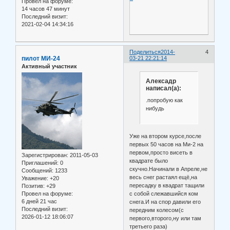
Провел на форуме:
14 часов 47 минут
Последний визит:
2021-02-04 14:34:16
Поделиться
2014-
4
пилот МИ-24
03-21 22:21:14
Активный участник
Алексадр
написал(а):
.попробую как
нибудь
Уже на втором курсе,после
первых 50 часов на Ми-2 на
первом,просто висеть в
Зарегистрирован
: 2011-05-03
квадрате было
Приглашений:
0
скучно.Начинали в Апреле,не
Сообщений:
1233
весь снег растаял ещё,на
Уважение:
+20
пересадку в квадрат тащили
Позитив:
+29
Провел на форуме:
с собой слежавшийся ком
6 дней 21 час
снега.И на спор давили его
Последний визит:
передним колесом(с
2026-01-12 18:06:07
первого,второго,ну или там
третьего раза)