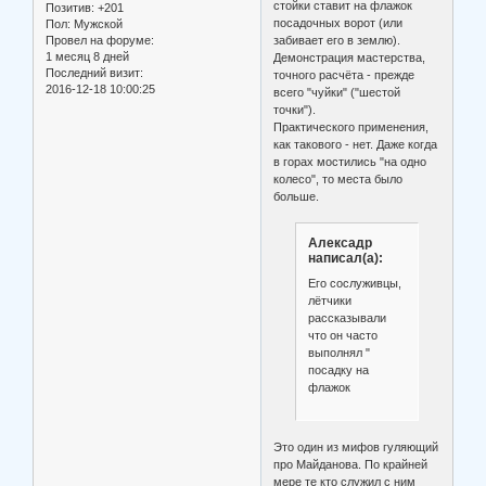
стойки ставит на флажок
Позитив:
+201
посадочных ворот (или
Пол:
Мужской
Провел на форуме:
забивает его в землю).
1 месяц 8 дней
Демонстрация мастерства,
Последний визит:
точного расчёта - прежде
2016-12-18 10:00:25
всего "чуйки" ("шестой
точки").
Практического применения,
как такового - нет. Даже когда
в горах мостились "на одно
колесо", то места было
больше.
Алексадр
написал(а):
Его сослуживцы,
лётчики
рассказывали
что он часто
выполнял "
посадку на
флажок
Это один из мифов гуляющий
про Майданова. По крайней
мере те кто служил с ним