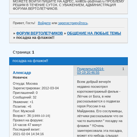
МОЖЕТЕ ВОЙТИ ПИШИТЕ НА АДРЕС, kirill83s-pb@mail.ru ПРОБЛЕМУ
РЕШИМ В ТЕЧЕНИЕ СУТОК. С УВАЖЕНИЕМ, АДМИНИСТРАЦИЯ
ФОРУМА ВЕРТОЛЕТЧИКОВ.
Привет, Гость!
Войдите
или
зарегистрируйтесь
.
»
ФОРУМ ВЕРТОЛЕТЧИКОВ
»
ОБЩЕНИЕ НА ЛЮБЫЕ ТЕМЫ
»
посадка на флажок!!
Страница:
1
посадка на флажок!!
Поделиться
2014-
1
Алексадр
03-19 20:46:55
Новичок
Всем добрый вечер!я
Откуда:
Москва
недавно посмотрел
Зарегистрирован
: 2012-03-04
короткометражный фильм -
Приглашений:
0
Лётчик от Бога, в нем
Сообщений:
32
рассказывается о подвигах
Уважение:
+1
героя России п-ка
Позитив:
+6
Пол:
Мужской
Майданова. Его сослуживцы,
Возраст:
36
[1989-10-16]
лётчики рассказывали что он
Провел на форуме:
часто выполнял " посадку на
14 часов 47 минут
флажок " !!Очень
Последний визит:
заинтересовала эта посадка,
2021-02-04 14:34:16
может кто нибудь слышал