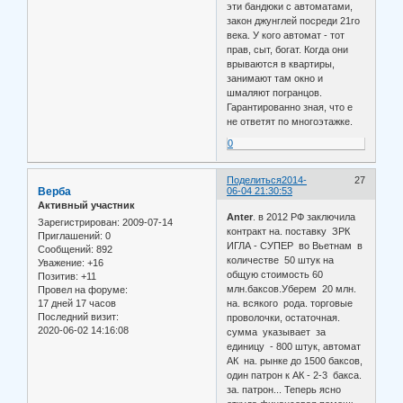
эти бандюки с автоматами,
закон джунглей посреди 21го
века. У кого автомат - тот
прав, сыт, богат. Когда они
врываются в квартиры,
занимают там окно и
шмаляют погранцов.
Гарантированно зная, что е
не ответят по многоэтажке.
0
Поделиться
2014-
27
Верба
06-04 21:30:53
Активный участник
Anter
. в 2012 РФ заключила
Зарегистрирован
: 2009-07-14
контракт на. поставку ЗРК
Приглашений:
0
ИГЛА - СУПЕР во Вьетнам в
Сообщений:
892
количестве 50 штук на
Уважение:
+16
общую стоимость 60
Позитив:
+11
млн.баксов.Уберем 20 млн.
Провел на форуме:
17 дней 17 часов
на. всякого рода. торговые
Последний визит:
проволочки, остаточная.
2020-06-02 14:16:08
сумма указывает за
единицу - 800 штук, автомат
АК на. рынке до 1500 баксов,
один патрон к АК - 2-3 бакса.
за. патрон... Теперь ясно