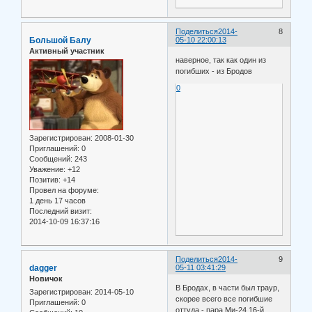
Поделиться
2014-
8
Большой Балу
05-10 22:00:13
Активный участник
наверное, так как один из
погибших - из Бродов
0
Зарегистрирован
: 2008-01-30
Приглашений:
0
Сообщений:
243
Уважение:
+12
Позитив:
+14
Провел на форуме:
1 день 17 часов
Последний визит:
2014-10-09 16:37:16
Поделиться
2014-
9
dagger
05-11 03:41:29
Новичок
В Бродах, в части был траур,
Зарегистрирован
: 2014-05-10
скорее всего все погибшие
Приглашений:
0
оттуда - пара Ми-24 16-й