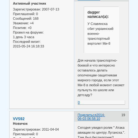
Активный участник
Зарегистрирован
: 2007-07-13
dagger
Приглашений:
0
написал(а):
Сообщений:
168
Уважение:
+4
У Славянска
Позитив:
+0
сбит украинский
Провел на форуме:
военно-
1 день 3 часа
транспортный
Последний визит:
вертолет Ми-8
2015-05-24 16:18:33
Для начала транспортно-
боевой и что интересно
оставалось делать
ополченцам-защитникам
мирного города, если этот
Ми-8 в любой момент сможет
пульнуть по школе или
детсаду?
0
Поделиться
2014-
19
VVS92
06-03 06:58:10
Новичок
Сегодня увидел ролик " Атака
Зарегистрирован
: 2011-04-04
авиации по центру Луганска.".
Приглашений:
0
Там был беспилотник?