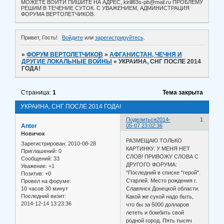
МОЖЕТЕ ВОЙТИ ПИШИТЕ НА АДРЕС, kirill83s-pb@mail.ru ПРОБЛЕМУ
РЕШИМ В ТЕЧЕНИЕ СУТОК. С УВАЖЕНИЕМ, АДМИНИСТРАЦИЯ
ФОРУМА ВЕРТОЛЕТЧИКОВ.
Привет, Гость!
Войдите
или
зарегистрируйтесь
.
»
ФОРУМ ВЕРТОЛЕТЧИКОВ
»
АФГАНИСТАН, ЧЕЧНЯ И
ДРУГИЕ ЛОКАЛЬНЫЕ ВОЙНЫ
»
УКРАИНА, СНГ ПОСЛЕ 2014
ГОДА!
Страница:
1
Тема закрыта
УКРАИНА, СНГ ПОСЛЕ 2014 ГОДА!
Поделиться
2014-
1
Anter
05-07 23:02:36
Новичок
РАЗМЕЩАЮ ТОЛЬКО
Зарегистрирован
: 2010-08-28
КАРТИНКУ. У МЕНЯ НЕТ
Приглашений:
0
СЛОВ! ПРИВОЖУ СЛОВА С
Сообщений:
33
ДРУГОГО ФОРУМА:
Уважение:
+1
"Последний в списке "герой".
Позитив:
+0
Старлей. Место рождения г.
Провел на форуме:
10 часов 30 минут
Славянск Донецкой области.
Последний визит:
Какой же сукой надо быть,
2014-12-14 13:23:36
что бы за 5000 долларов
лететь и бомбить свой
родной город. Пять тысяч