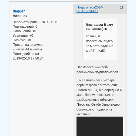
Поделиться
2014-
11
dagger
05-11 23:43:11
Новичок
Зарегистрирован
: 2014-05-10
Большой Балу
Приглашений:
0
написал(а):
Сообщений:
10
Уважение:
+0
кстати, в
Позитив:
+0
известном видео
Провел на форуме:
"с места падения
7 часов 44 минуты
ми24" - Ка52
Последний визит:
2019-02-10 17:50:24
Это известный фейк
российских журналамеров.
5 мая появилось четыре
первых фото сбитого, еще
целого Ми-24, а в середине 6
мая Lifenews показал его
разбомленные обломки.
Плюс на Ютубе было видео
обломков от одного из
местных.