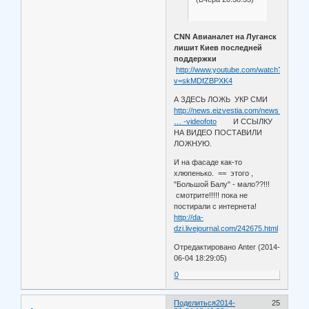
CNN Авианалет на Луганск
лишит Киев последней
поддержки
http://www.youtube.com/watch?
v=skMDfZBPXK4
А ЗДЕСЬ ЛОЖЬ УКР СМИ
http://news.eizvestia.com/news_politics
… -videofoto
И ССЫЛКУ
НА ВИДЕО ПОСТАВИЛИ
ЛОЖНУЮ.
И на фасаде как-то
хлюпенько. == этого ,
"Большой Балу" - мало??!!!
смотрите!!!!! пока не
постирали с интернета!
http://da-
dzi.livejournal.com/242675.html
Отредактировано Anter (2014-
06-04 18:29:05)
0
Поделиться
2014-
25