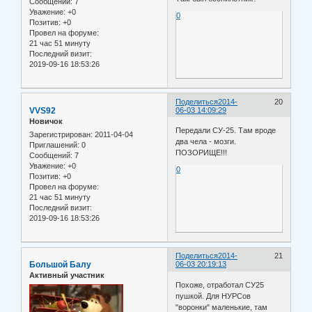
Сообщений:
7
Уважение:
+0
0
Позитив:
+0
Провел на форуме:
21 час 51 минуту
Последний визит:
2019-09-16 18:53:26
Поделиться
2014-
20
VVS92
06-03 14:09:29
Новичок
Передали СУ-25. Там вроде
Зарегистрирован
: 2011-04-04
два чела - мозги.
Приглашений:
0
ПОЗОРИЩЕ!!!
Сообщений:
7
Уважение:
+0
0
Позитив:
+0
Провел на форуме:
21 час 51 минуту
Последний визит:
2019-09-16 18:53:26
Поделиться
2014-
21
Большой Балу
06-03 20:19:13
Активный участник
Похоже, отработал СУ25
пушкой. Для НУРСов
"воронки" маленькие, там