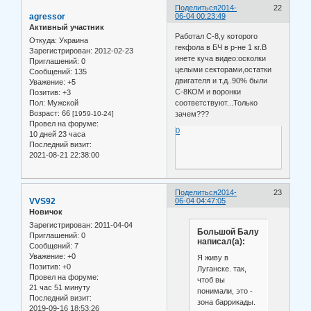
Поделиться
2014-
22
agressor
06-04 00:23:49
Активный участник
Работал С-8,у которого
Откуда:
Украина
гекфола в БЧ в р-не 1 кг.В
Зарегистрирован
: 2012-02-23
инете куча видео:осколки
Приглашений:
0
целыми секторами,остатки
Сообщений:
135
двигателя и т.д..90% были
Уважение:
+5
С-8КОМ и воронки
Позитив:
+3
Пол:
Мужской
соответствуют...Только
Возраст:
66
[1959-10-24]
зачем???
Провел на форуме:
0
10 дней 23 часа
Последний визит:
2021-08-21 22:38:00
Поделиться
2014-
23
VVS92
06-04 04:47:05
Новичок
Зарегистрирован
: 2011-04-04
Большой Балу
Приглашений:
0
написал(а):
Сообщений:
7
Уважение:
+0
Я живу в
Позитив:
+0
Луганске. так,
Провел на форуме:
чтоб вы
21 час 51 минуту
понимали, это -
Последний визит:
зона баррикады.
2019-09-16 18:53:26