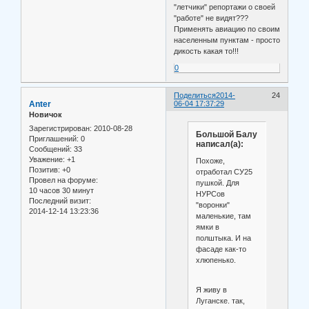
"летчики" репортажи о своей
"работе" не видят???
Применять авиацию по своим
населенным пунктам - просто
дикость какая то!!!
0
Поделиться
2014-
24
Anter
06-04 17:37:29
Новичок
Зарегистрирован
: 2010-08-28
Большой Балу
Приглашений:
0
написал(а):
Сообщений:
33
Уважение:
+1
Похоже,
Позитив:
+0
отработал СУ25
Провел на форуме:
пушкой. Для
10 часов 30 минут
НУРСов
Последний визит:
"воронки"
2014-12-14 13:23:36
маленькие, там
ямки в
полштыка. И на
фасаде как-то
хлюпенько.
Я живу в
Луганске. так,