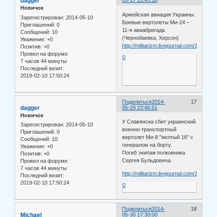
dagger
05-17 13:43:18
Новичок
Армейская авиация Украины.
Зарегистрирован
: 2014-05-10
Боевые вертолеты Ми-24 –
Приглашений:
0
11-я авиабригада
Сообщений:
10
(Чернобаевка, Херсон)
Уважение:
+0
http://militarizm.livejournal.com/11683.ht
Позитив:
+0
Провел на форуме:
0
7 часов 44 минуты
Последний визит:
2019-02-10 17:50:24
Поделиться
2014-
17
dagger
05-29 23:46:51
Новичок
У Славянска сбит украинский
Зарегистрирован
: 2014-05-10
военно-транспортный
Приглашений:
0
вертолет Ми-8 "желтый 16" с
Сообщений:
10
генералом на борту.
Уважение:
+0
Погиб экипаж полковника
Позитив:
+0
Сергея Бульдовича.
Провел на форуме:
7 часов 44 минуты
http://militarizm.livejournal.com/16009.ht
Последний визит:
2019-02-10 17:50:24
0
Поделиться
2014-
18
Michael
05-30 17:30:00