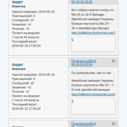
dagger
05-14 16:18:26
Новичок
Вот собрал немного инфы по
Зарегистрирован
: 2014-05-10
Ми-24 из 16-й бригады.
Приглашений:
0
Армейская авиация Украины.
Сообщений:
10
Боевые вертолеты Ми-24 –
Уважение:
+0
16-я авиабригада (Броды)
Позитив:
+0
http://militarizm.livejournal.com/10961.ht
Провел на форуме:
7 часов 44 минуты
0
Последний визит:
2019-02-10 17:50:24
Поделиться
2014-
15
dagger
05-15 01:43:54
Новичок
По калиновским, как-то так:
Зарегистрирован
: 2014-05-10
Приглашений:
0
Армейская авиация Украины.
Сообщений:
10
Боевые вертолеты Ми-24 – 7-
Уважение:
+0
й полк армейской авиации
Позитив:
+0
http://militarizm.livejournal.com/11258.ht
Провел на форуме:
7 часов 44 минуты
0
Последний визит:
2019-02-10 17:50:24
Поделиться
2014-
16