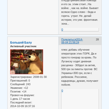
откуда финансовая помощь
и кто за. этим стоит...На
войне. , как на. войне. Бывает
всякое.Одно слово - беда и
горечь утрат. Не. делай
истерии, это уже. фронтовая.
зона...
0
Поделиться
2014-
28
Большой Балу
06-04 21:56:24
Активный участник
плюс добавь обучение
операторов этих ПЗРК. Да и
просто гонорар за кровь. По
Луганску ходит дневная
расценка - 300дол за актив,
500 грн за пикеты против ВС
Украины+300 грн, если с
Зарегистрирован
: 2008-01-30
ребенком. Россияне,
Приглашений:
0
кадыровцы, думаю, получают
Сообщений:
243
поболе.
Уважение:
+12
0
Позитив:
+14
Провел на форуме:
1 день 17 часов
Последний визит:
2014-10-09 16:37:16