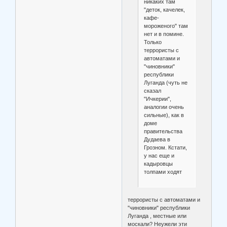
никаких там
"деток, качелек,
кафе-
мороженого" там
нет и в помине.
Только
террористы с
автоматами и
"чиновники"
республики
Луганда (чуть не
сказал
"Ичкерии",
аналогии очень
сильные), как в
доме
правительства
Дудаева в
Грозном. Кстати,
у нас еще и
кадыровцы
толпами ходят
террористы с автоматами и
"чиновники" республики
Луганда , местные или
москали? Неужели эти