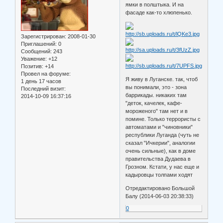
ямки в полштыка. И на
фасаде как-то хлюпенько.
Зарегистрирован
: 2008-01-30
Приглашений:
0
Сообщений:
243
Уважение:
+12
Позитив:
+14
Провел на форуме:
Я живу в Луганске. так, чтоб
1 день 17 часов
вы понимали, это - зона
Последний визит:
баррикады. никаких там
2014-10-09 16:37:16
"деток, качелек, кафе-
мороженого" там нет и в
помине. Только террористы с
автоматами и "чиновники"
республики Луганда (чуть не
сказал "Ичкерии", аналогии
очень сильные), как в доме
правительства Дудаева в
Грозном. Кстати, у нас еще и
кадыровцы толпами ходят
Отредактировано Большой
Балу (2014-06-03 20:38:33)
0