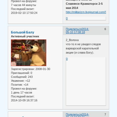
Провел на форуме:
Славянск-Краматорск 2-5
7 часов 44 минуты
мая 2014
Последний визит:
http://militarizm.livejournal.com/9203.htm
2019-02-10 17:50:24
0
Поделиться
2014-
6
Большой Балу
05-10 17:08:18
Активный участник
2_Волоха
что-то я не увидел следов
варварской карательной
акции (и слава Богу).
0
Зарегистрирован
: 2008-01-30
Приглашений:
0
Сообщений:
243
Уважение:
+12
Позитив:
+14
Провел на форуме:
1 день 17 часов
Последний визит:
2014-10-09 16:37:16
Поделиться
2014-
7