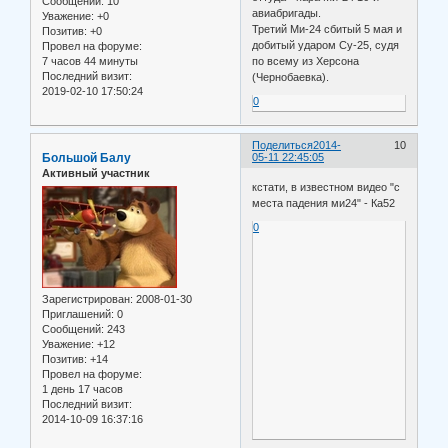
Сообщений:
10
авиабригады.
Уважение:
+0
Третий Ми-24 сбитый 5 мая и
Позитив:
+0
добитый ударом Су-25, судя
Провел на форуме:
7 часов 44 минуты
по всему из Херсона
Последний визит:
(Чернобаевка).
2019-02-10 17:50:24
0
Поделиться
2014-
10
Большой Балу
05-11 22:45:05
Активный участник
кстати, в известном видео "с
места падения ми24" - Ка52
0
Зарегистрирован
: 2008-01-30
Приглашений:
0
Сообщений:
243
Уважение:
+12
Позитив:
+14
Провел на форуме:
1 день 17 часов
Последний визит:
2014-10-09 16:37:16