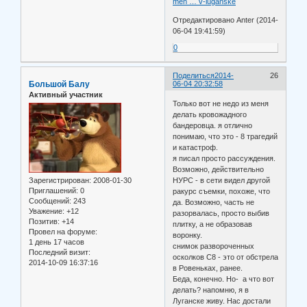
men … v-luganske
Отредактировано Anter (2014-
06-04 19:41:59)
0
Поделиться
2014-
26
Большой Балу
06-04 20:32:58
Активный участник
Только вот не недо из меня
делать кровожадного
бандеровца. я отлично
понимаю, что это - 8 трагедий
и катастроф.
я писал просто рассуждения.
Возможно, действительно
Зарегистрирован
: 2008-01-30
НУРС - в сети видел другой
Приглашений:
0
ракурс съемки, похоже, что
Сообщений:
243
да. Возможно, часть не
Уважение:
+12
разорвалась, просто выбив
Позитив:
+14
плитку, а не образовав
Провел на форуме:
воронку.
1 день 17 часов
снимок развороченных
Последний визит:
осколков С8 - это от обстрела
2014-10-09 16:37:16
в Ровеньках, ранее.
Беда, конечно. Но- а что вот
делать? напомню, я в
Луганске живу. Нас достали