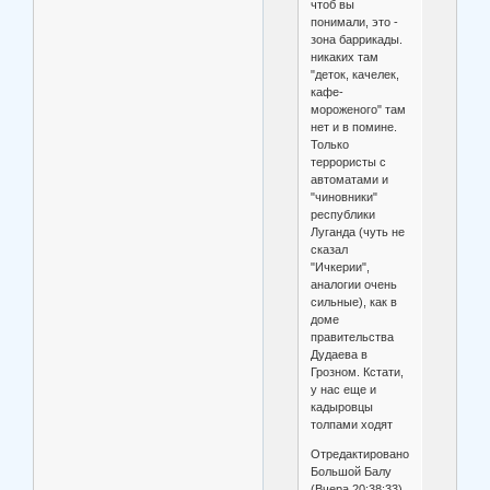
чтоб вы
понимали, это -
зона баррикады.
никаких там
"деток, качелек,
кафе-
мороженого" там
нет и в помине.
Только
террористы с
автоматами и
"чиновники"
республики
Луганда (чуть не
сказал
"Ичкерии",
аналогии очень
сильные), как в
доме
правительства
Дудаева в
Грозном. Кстати,
у нас еще и
кадыровцы
толпами ходят
Отредактировано
Большой Балу
(Вчера 20:38:33)