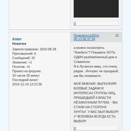
0
Поделиться
2014-
12
Anter
05-13 00:37:34
Новичок
а можно посмотреть
Зарегистрирован
: 2010-08-28
"бомбить"? Покажите ХОТЬ
Приглашений:
0
ОДИН разбомбленный дом в
Сообщений:
33
Славянске.
Уважение:
+1
Я в Луганске живу, это очень
Позитив:
+0
рядом. Интерес не праздный,
Провел на форуме:
10 часов 30 минут
как Вы понимаете.
Последний визит:
МОЁ МНЕНИЕ: ВЫПОЛНЯЯ
2014-12-14 13:23:36
БОЕВЫЕ ЗАДАЧИ В
ИНТЕРЕСАХ ГРУППЫ ЛИЦ,
ПРИШЕДШЕЙ К ВЛАСТИ
НЕЗАКОННЫМ ПУТЕМ, - ВЫ
СТАЛИ НА СТОРОНУ
ХУНТЫ! У ВАС БЫЛ ВЫБОР!
У ЧЕЛОВЕКА ВСЕГДА ЕСТЬ
ВЫБОР!
0