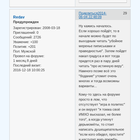
Поделиться
2014-
29
Redav
06-04 22:48:09
Предупрежден
Ну кажись началось.
Зарегистрирован
: 2008-03-18
Если хорошо пойдёт, то в
Приглашений:
0
начале можно будет по
Сообщений:
2726
выходным читать "убойное
Уважение:
+100
меренье пиписьками и
Позитив:
+201
праведностью". Затем пойдет
Пол:
Мужской
Провел на форуме:
накал градуса и вот тогда
1 месяц 8 дней
придется раз в пару дней
Последний визит:
читать "про истинную веру".
2016-12-18 10:00:25
Намного позже всё это
"бодание" утомит очень
многих и тогда возможны
варианты...
Кому-то здесь на форуме
просто в лом, что
отсутствует "игра в политес"
и он верует "я токма своё
ИМХО высказал, не более
того", а когда утихнут
дерьмомёты, то стоит
написать душещипательное
"если кого обидел, простите"
и наступит мир-дрюжба-