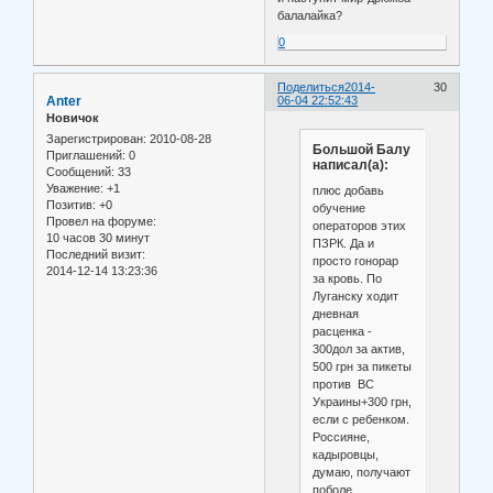
балалайка?
0
Поделиться
2014-
30
Anter
06-04 22:52:43
Новичок
Зарегистрирован
: 2010-08-28
Большой Балу
Приглашений:
0
написал(а):
Сообщений:
33
Уважение:
+1
плюс добавь
Позитив:
+0
обучение
Провел на форуме:
операторов этих
10 часов 30 минут
ПЗРК. Да и
Последний визит:
просто гонорар
2014-12-14 13:23:36
за кровь. По
Луганску ходит
дневная
расценка -
300дол за актив,
500 грн за пикеты
против ВС
Украины+300 грн,
если с ребенком.
Россияне,
кадыровцы,
думаю, получают
поболе.