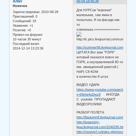
Anter
06-04 18:46:38
Новичок
Для НУРСов "воронки"
Зарегистрирован
: 2010-08-28
маленькие, там ямки в
Приглашений:
0
полштыка. И на фасаде как-
Сообщений:
33
то
Уважение:
+1
хлюпенько.==============
Позитив:
+0
Провел на форуме:
10 часов 30 минут
Последний визит:
http://summer56.livejournal.com/134719.
2014-12-14 13:23:36
ЦИТАТА Вот вам "ПЗРК"
который оказался вовсе не
ПЗРК, а неуправляемой 80-ти
мм. авиационной ракетой (
НАР) С8-КОМ
в количестве 8 штук.
ВИДЕО УДАРА
https://www.youtube.com/watch?
v=lXkhe4uDwz8
ИНОГДА
С youtube ПРОПАДАЮТ
ВИДЕОРОЛИКИ
РАЗБОР ПОЛЕТА
http://8autumn8.livejournal.com/62245.h
http://luganskiy-
lgua.livejournal.com/3246295.html
http://moskprf.ru/index.php/novosti-