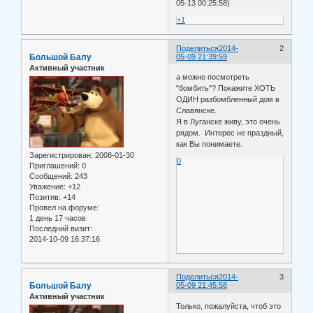
05-13 00:25:58)
+1
Поделиться
2014-
2
Большой Балу
05-09 21:39:59
Активный участник
а можно посмотреть
"бомбить"? Покажите ХОТЬ
ОДИН разбомбленный дом в
Славянске.
Я в Луганске живу, это очень
рядом. Интерес не праздный,
как Вы понимаете.
Зарегистрирован
: 2008-01-30
0
Приглашений:
0
Сообщений:
243
Уважение:
+12
Позитив:
+14
Провел на форуме:
1 день 17 часов
Последний визит:
2014-10-09 16:37:16
Поделиться
2014-
3
Большой Балу
05-09 21:45:58
Активный участник
Только, пожалуйста, чтоб это