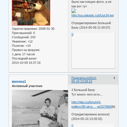
было настоящее фото, а не
как вот тут
Отредактировано Большой
Балу (2014-05-09 21:50:07)
Зарегистрирован
: 2008-01-30
Приглашений:
0
0
Сообщений:
243
Уважение:
+12
Позитив:
+14
Провел на форуме:
1 день 17 часов
Последний визит:
2014-10-09 16:37:16
Поделиться
2014-
4
волоха1
05-10 13:28:10
Активный участник
2 Большой Балу
Тут много чего есть...
http://glav.su/forum/4-
politics/38-ukra … et/327860/
[b]
Отредактировано волоха1
(2014-05-10 13:28:32)
0