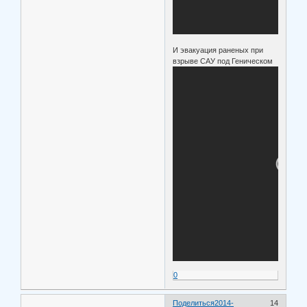
И эвакуация раненых при
взрыве САУ под Геническом
0
Поделиться
2014-
14