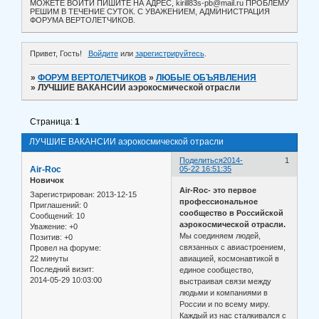
МОЖЕТЕ ВОЙТИ ПИШИТЕ НА АДРЕС, kirill83s-pb@mail.ru ПРОБЛЕМУ
РЕШИМ В ТЕЧЕНИЕ СУТОК. С УВАЖЕНИЕМ, АДМИНИСТРАЦИЯ
ФОРУМА ВЕРТОЛЕТЧИКОВ.
Привет, Гость!
Войдите
или
зарегистрируйтесь
.
»
ФОРУМ ВЕРТОЛЕТЧИКОВ
»
ЛЮБЫЕ ОБЪЯВЛЕНИЯ
»
ЛУЧШИЕ ВАКАНСИИ аэрокосмической отрасли
Страница:
1
ЛУЧШИЕ ВАКАНСИИ аэрокосмической отрасли
Поделиться
2014-
1
Air-Roc
05-22 16:51:35
Новичок
Air-Roc- это первое
Зарегистрирован
: 2013-12-15
профессиональное
Приглашений:
0
сообщество в Российской
Сообщений:
10
аэрокосмической отрасли.
Уважение:
+0
Мы соединяем людей,
Позитив:
+0
связанных с авиастроением,
Провел на форуме:
22 минуты
авиацией, космонавтикой в
Последний визит:
единое сообщество,
2014-05-29 10:03:00
выстраивая связи между
людьми и компаниями в
России и по всему миру.
Каждый из нас сталкивался с