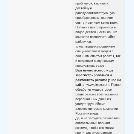
проблемой: как найти
достойную
работу,соответствующую
приобретенным знаниям,
опыту и личным качествам.
Полный спектр проектов и
видов деятельности наших
клиентов позволяет найти
работу как
узкоспециализированным
специалистам и людям с
большим опытом работы, так
и недавним выпускникам
профильных вузов.
Вам нужно всего лишь
зарегистрироваться и
разместить резюме у нас на
сайте:
wwwairroc.com. После
обработки модератором
Ваше резюме (без указания
персональных данных)
увидят крупнейшие
аэрокосмические компании
России и мира.
Да, и не забудьте разместить
англоязычный вариант
резюме, чтобы его могли
прочитать иностранные