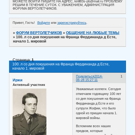
МОЖЕТЕ ВОЙТИ ПИШИТЕ НА АДРЕС, kirill83s-pb@mail.ru ПРОБЛЕМУ
РЕШИМ В ТЕЧЕНИЕ СУТОК. С УВАЖЕНИЕМ, АДМИНИСТРАЦИЯ
ФОРУМА ВЕРТОЛЕТЧИКОВ.
Привет, Гость!
Войдите
или
зарегистрируйтесь
.
»
ФОРУМ ВЕРТОЛЕТЧИКОВ
»
ОБЩЕНИЕ НА ЛЮБЫЕ ТЕМЫ
»
100. л со дня покушения на Франца Фердинанда д Есте,
начало 1. мировой
Страница:
1
100. л со дня покушения на Франца Фердинанда д Есте,
начало 1. мировой
Поделиться
2014-
1
Иржи
06-28 15:27:11
Активный участник
Уважаемые коллеги. Сегодня
отмечаем годовщину 100 лет
со дня покушения на Франца
Фердинанда д Есте и его
супруги Жофии, что было
одной из прищин начала 1.
мировой войны.
Вспомним всех наших
предков, которые