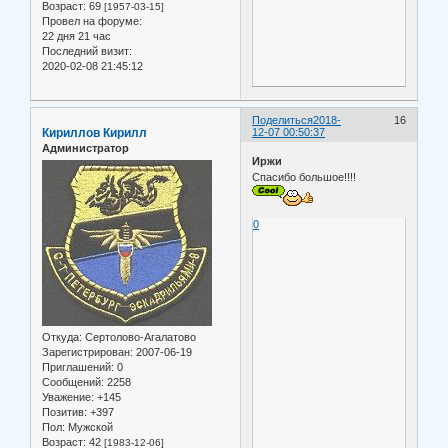
Возраст:
69
[1957-03-15]
Провел на форуме:
22 дня 21 час
Последний визит:
2020-02-08 21:45:12
Поделиться
2018-
16
Кириллов Кирилл
12-07 00:50:37
Администратор
Иржи
Спасибо большое!!!!
0
Откуда:
Сертолово-Агалатово
Зарегистрирован
: 2007-06-19
Приглашений:
0
Сообщений:
2258
Уважение:
+145
Позитив:
+397
Пол:
Мужской
Возраст:
42
[1983-12-06]