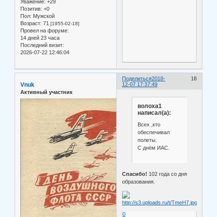
Уважение:
+29
Позитив:
+0
Пол:
Мужской
Возраст:
71
[1955-02-18]
Провел на форуме:
14 дней 23 часа
Последний визит:
2026-07-22 12:46:04
Поделиться
2018-
18
Vnuk
12-07 17:37:49
Активный участник
волоха1
написал(а):
Всех ,кто
обеспечивал
полеты.
С днём ИАС.
Спасибо!
102 года со дня
образования.
0