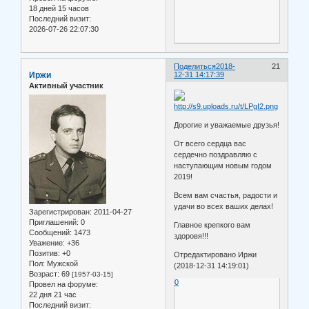
18 дней 15 часов
Последний визит:
2026-07-26 22:07:30
Поделиться
2018-
21
Иржи
12-31 14:17:39
Активный участник
Дорогие и уважаемые друзья!
От всего сердца вас
сердечно поздравляю с
наступающим новым годом
2019!
Всем вам счастья, радости и
удачи во всех ваших делах!
Зарегистрирован
: 2011-04-27
Приглашений:
0
Главное крепкого вам
Сообщений:
1473
здоровя!!!
Уважение:
+36
Позитив:
+0
Отредактировано Иржи
Пол:
Мужской
(2018-12-31 14:19:01)
Возраст:
69
[1957-03-15]
0
Провел на форуме:
22 дня 21 час
Последний визит: