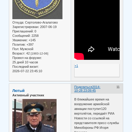
Откуда:
Сертолово-Агалатово
Зарегистрирован
: 2007-06-19
Приглашений:
0
Сообщений:
2258
Уважение:
+145
Позитив:
+397
Пол:
Мужской
Возраст:
42
[1983-12-06]
Провел на форуме:
25 дней 10 часов
+1
Последний визит:
2026-07-22 23:45:10
Поделиться
2014-
11
Лютый
10-28 23:09:45
Активный участник
В ближайшее время на
вооружение армейской
авиации поступит120
вертолётов, передаёт РИА
Новости со ссылкой на
представителя пресс-службы
Минобороны РФ Игоря