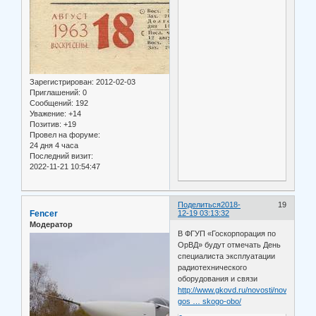
Зарегистрирован
: 2012-02-03
Приглашений:
0
Сообщений:
192
Уважение:
+14
Позитив:
+19
Провел на форуме:
24 дня 4 часа
Последний визит:
2022-11-21 10:54:47
Поделиться
2018-
19
Fencer
12-19 03:13:32
Модератор
В ФГУП «Госкорпорация по
ОрВД» будут отмечать День
специалиста эксплуатации
радиотехнического
оборудования и связи
http://www.gkovd.ru/novosti/novosti-
gos … skogo-obo/