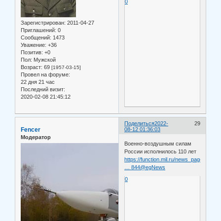
0
Зарегистрирован
: 2011-04-27
Приглашений:
0
Сообщений:
1473
Уважение:
+36
Позитив:
+0
Пол:
Мужской
Возраст:
69
[1957-03-15]
Провел на форуме:
22 дня 21 час
Последний визит:
2020-02-08 21:45:12
Поделиться
2022-
29
Fencer
08-12 01:36:03
Модератор
Военно-воздушным силам
России исполнилось 110 лет
https://function.mil.ru/news_page/count
… 844@egNews
0