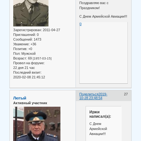
Поздравляю вас с
Праздником!
С Днем Армейской Авиации!!!
0
Зарегистрирован
: 2011-04-27
Приглашений:
0
Сообщений:
1473
Уважение:
+36
Позитив:
+0
Пол:
Мужской
Возраст:
69
[1957-03-15]
Провел на форуме:
22 дня 21 час
Последний визит:
2020-02-08 21:45:12
Поделиться
2019-
27
Лютый
10-28 23:48:54
Активный участник
Иржи
написал(а):
С Днем
Армейской
Авиации!!!