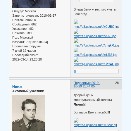
Вчера были у тех, кто улетел
Откуда:
Москва
навсегда
Зарегистрирован
: 2010-01-17
Приглашений:
0
Сообщений:
662
Уважение:
+82
Позитив:
+89
Пол:
Мужской
Возраст:
70
[1956-06-24]
Провел на форуме:
7 дней 19 часов
Последний визит:
2022-03-14 23:28:20
0
Поделиться
2019-
28
Иржи
10-29 11:44:05
Активный участник
Добрый день
многоуважаемый коллега
Лютый
!
Большое Вам спасибо!!!