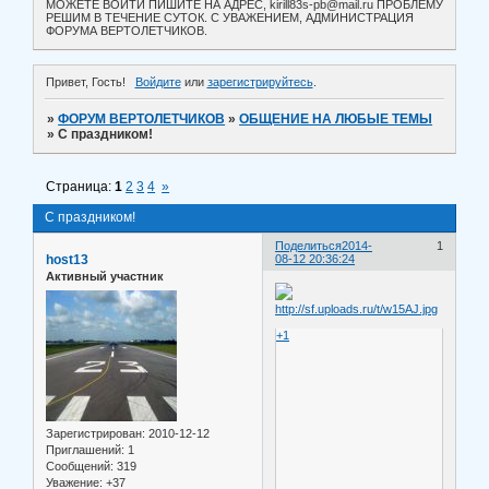
МОЖЕТЕ ВОЙТИ ПИШИТЕ НА АДРЕС, kirill83s-pb@mail.ru ПРОБЛЕМУ
РЕШИМ В ТЕЧЕНИЕ СУТОК. С УВАЖЕНИЕМ, АДМИНИСТРАЦИЯ
ФОРУМА ВЕРТОЛЕТЧИКОВ.
Привет, Гость!
Войдите
или
зарегистрируйтесь
.
»
ФОРУМ ВЕРТОЛЕТЧИКОВ
»
ОБЩЕНИЕ НА ЛЮБЫЕ ТЕМЫ
»
С праздником!
Страница:
1
2
3
4
»
С праздником!
Поделиться
2014-
1
host13
08-12 20:36:24
Активный участник
+1
Зарегистрирован
: 2010-12-12
Приглашений:
1
Сообщений:
319
Уважение:
+37