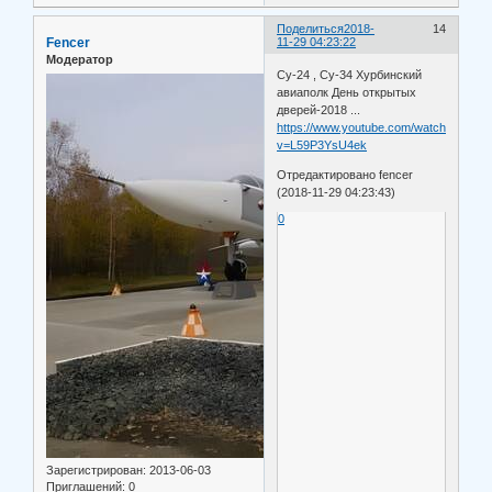
Поделиться
2018-
14
Fencer
11-29 04:23:22
Модератор
Су-24 , Су-34 Хурбинский
авиаполк День открытых
дверей-2018 ...
https://www.youtube.com/watch?
v=L59P3YsU4ek
Отредактировано fencer
(2018-11-29 04:23:43)
0
Зарегистрирован
: 2013-06-03
Приглашений:
0