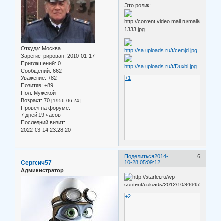
Это ролик:
Откуда:
Москва
Зарегистрирован
: 2010-01-17
Приглашений:
0
Сообщений:
662
Уважение:
+82
+1
Позитив:
+89
Пол:
Мужской
Возраст:
70
[1956-06-24]
Провел на форуме:
7 дней 19 часов
Последний визит:
2022-03-14 23:28:20
Поделиться
2014-
6
Сергеич57
10-28 05:09:12
Администратор
+2