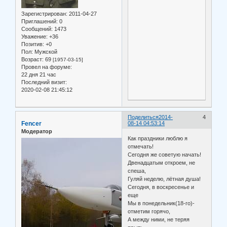
Зарегистрирован
: 2011-04-27
Приглашений:
0
Сообщений:
1473
Уважение:
+36
Позитив:
+0
Пол:
Мужской
Возраст:
69
[1957-03-15]
Провел на форуме:
22 дня 21 час
Последний визит:
2020-02-08 21:45:12
Поделиться
2014-
4
Fencer
08-14 04:53:14
Модератор
Как праздники люблю я
отмечать!
Сегодня же советую начать!
Двенадцатым откроем, не
спеша,
Гуляй неделю, лётная душа!
Сегодня, в воскресенье и
еще
Мы в понедельник(18-го)-
отметим горячо,
А между ними, не теряя