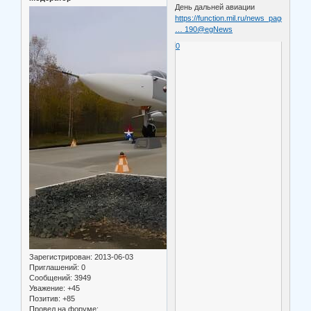
День дальней авиации
https://function.mil.ru/news_page/count
… 190@egNews
0
Зарегистрирован
: 2013-06-03
Приглашений:
0
Сообщений:
3949
Уважение:
+45
Позитив:
+85
Провел на форуме: