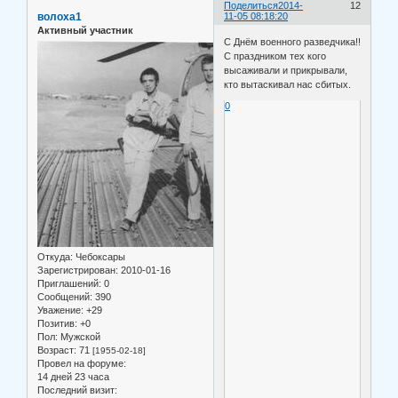
Поделиться
2014-
12
волоха1
11-05 08:18:20
Активный участник
С Днём военного разведчика!!
С праздником тех кого
высаживали и прикрывали,
кто вытаскивал нас сбитых.
0
Откуда:
Чебоксары
Зарегистрирован
: 2010-01-16
Приглашений:
0
Сообщений:
390
Уважение:
+29
Позитив:
+0
Пол:
Мужской
Возраст:
71
[1955-02-18]
Провел на форуме:
14 дней 23 часа
Последний визит: