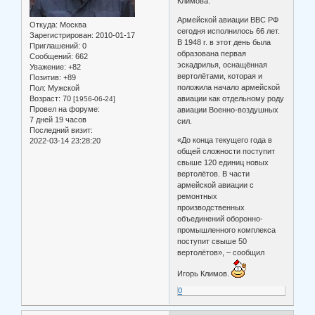
Климова.
Армейской авиации ВВС РФ
Откуда:
Москва
сегодня исполнилось 66 лет.
Зарегистрирован
: 2010-01-17
В 1948 г. в этот день была
Приглашений:
0
образована первая
Сообщений:
662
эскадрилья, оснащённая
Уважение:
+82
вертолётами, которая и
Позитив:
+89
положила начало армейской
Пол:
Мужской
Возраст:
70
авиации как отдельному роду
[1956-06-24]
Провел на форуме:
авиации Военно-воздушных
7 дней 19 часов
сил.
Последний визит:
«До конца текущего года в
2022-03-14 23:28:20
общей сложности поступит
свыше 120 единиц новых
вертолётов. В части
армейской авиации с
ремонтных
производственных
объединений оборонно-
промышленного комплекса
поступит свыше 50
вертолётов», – сообщил
Игорь Климов.
0