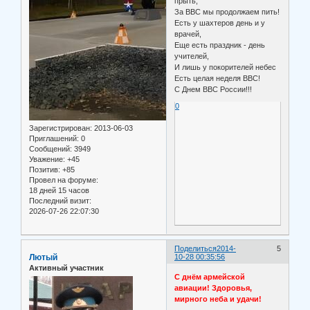
прыть,
За ВВС мы продолжаем пить!
Есть у шахтеров день и у
врачей,
Еще есть праздник - день
учителей,
И лишь у покорителей небес
Есть целая неделя ВВС!
С Днем ВВС России!!!
0
Зарегистрирован
: 2013-06-03
Приглашений:
0
Сообщений:
3949
Уважение:
+45
Позитив:
+85
Провел на форуме:
18 дней 15 часов
Последний визит:
2026-07-26 22:07:30
Поделиться
2014-
5
Лютый
10-28 00:35:56
Активный участник
С днём армейской
авиации! Здоровья,
мирного неба и удачи!