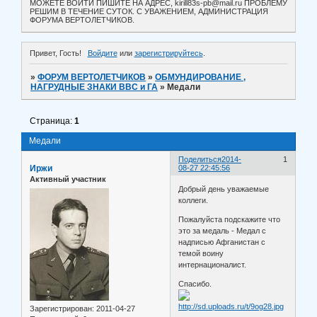
МОЖЕТЕ ВОЙТИ ПИШИТЕ НА АДРЕС, kirill83s-pb@mail.ru ПРОБЛЕМУ
РЕШИМ В ТЕЧЕНИЕ СУТОК. С УВАЖЕНИЕМ, АДМИНИСТРАЦИЯ
ФОРУМА ВЕРТОЛЕТЧИКОВ.
Привет, Гость!
Войдите
или
зарегистрируйтесь
.
»
ФОРУМ ВЕРТОЛЕТЧИКОВ
»
ОБМУНДИРОВАНИЕ ,
НАГРУДНЫЕ ЗНАКИ ВВС и ГА
»
Медали
Страница:
1
Медали
Поделиться
2014-
1
Иржи
08-27 22:45:56
Активный участник
Добрый день уважаемые
коллеги.
Пожалуйста подскажите что
это за медаль - Медал с
надписью Афганистан с
темой воину
интернационалист.
Спасибо.
Зарегистрирован
: 2011-04-27