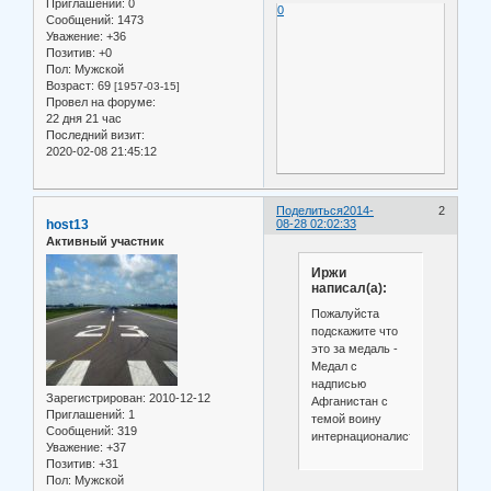
Приглашений:
0
0
Сообщений:
1473
Уважение:
+36
Позитив:
+0
Пол:
Мужской
Возраст:
69
[1957-03-15]
Провел на форуме:
22 дня 21 час
Последний визит:
2020-02-08 21:45:12
Поделиться
2014-
2
host13
08-28 02:02:33
Активный участник
Иржи
написал(а):
Пожалуйста
подскажите что
это за медаль -
Медал с
надписью
Зарегистрирован
: 2010-12-12
Афганистан с
Приглашений:
1
темой воину
Сообщений:
319
интернационалист.
Уважение:
+37
Позитив:
+31
Пол:
Мужской