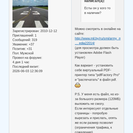
написал(а):
Есты он у кого то
в наличии?
Можно смотреть в онлайне на
Зарегистрирован
: 2010-12-12
сайте:
Приглашений:
1
http://www.mil.by/ru/smi/army_magazine
Сообщений:
319
… edia22014/
Уважение:
+37
(для просмотра должен быть
Позитив:
+31
установлен Adobe Flash
Пол:
Мужской
Player)
Провел на форуме:
4 дня 1 час
Как вариант - установить
Последний визит:
себе виртуальный PDF-
2026-06-03 12:36:09
принтер типа "pdfFactory Pro"
и "распечатать" в файл pdf.
P.S. У меня есть файл, но из-
за большого размера (120МБ)
выложить не смогу.
Если интересуют отдельные
страницы - попробую
вырезать и прислать, опять
же если размер позволит
(ограничения трафика, к
сожалению).