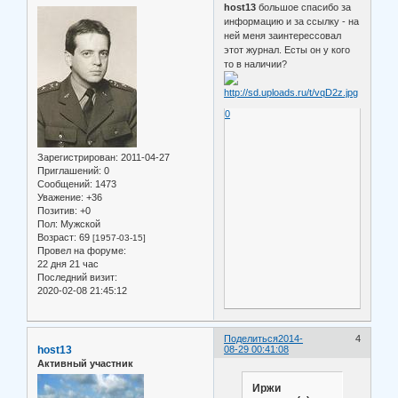
host13
большое спасибо за
информацию и за ссылку - на
ней меня заинтерессовал
этот журнал. Есты он у кого
то в наличии?
0
Зарегистрирован
: 2011-04-27
Приглашений:
0
Сообщений:
1473
Уважение:
+36
Позитив:
+0
Пол:
Мужской
Возраст:
69
[1957-03-15]
Провел на форуме:
22 дня 21 час
Последний визит:
2020-02-08 21:45:12
Поделиться
2014-
4
host13
08-29 00:41:08
Активный участник
Иржи