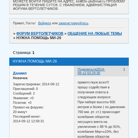
МОЖЕТЕ ВОЙТИ ПИШИТЕ НА АДРЕС, kirill83s-pb@mail.ru ПРОБЛЕМУ
РЕШИМ В ТЕЧЕНИЕ СУТОК. С УВАЖЕНИЕМ, АДМИНИСТРАЦИЯ
ФОРУМА ВЕРТОЛЕТЧИКОВ.
Привет, Гость!
Войдите
или
зарегистрируйтесь
.
»
ФОРУМ ВЕРТОЛЕТЧИКОВ
»
ОБЩЕНИЕ НА ЛЮБЫЕ ТЕМЫ
»
НУЖНА ПОМОЩЬ МИ-26
Страница:
1
НУЖНА ПОМОЩЬ МИ-26
Поделиться
2014-
1
Даниил
09-12 02:24:30
Новичок
приветствую всех!!!
Зарегистрирован
: 2014-09-12
прошу содействия в
Приглашений:
0
получения ответа в
Сообщений:
2
следующем вопросе:
Уважение:
+0
При наборе высоты 600
Позитив:
+0
метров и более ( по давлению
Провел на форуме:
20 минут
760 мм. рт. ст.) происходит
Последний визит:
колебание оборотов
2014-09-12 12:58:31
несущего винта на
увеличение с 88 % до 91%,
колебание Мкр=±10%, без
колебании оборотов