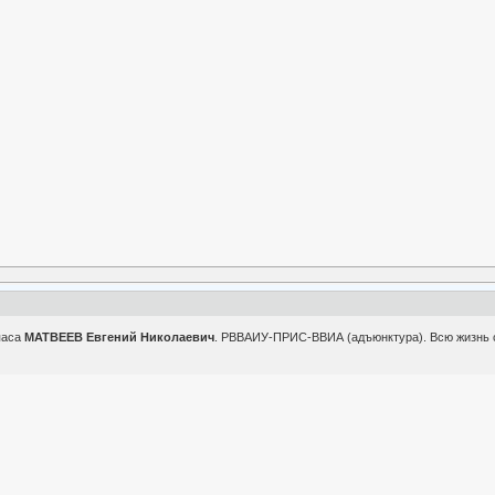
паса
МАТВЕЕВ Евгений Николаевич
. РВВАИУ-ПРИС-ВВИА (адъюнктура). Всю жизнь с