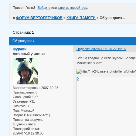
Привет, Гость!
Войдите
или
зарегистрируйтесь
.
»
ФОРУМ ВЕРТОЛЕТЧИКОВ
»
КНИГА ПАМЯТИ
»
Об ушедших...
Страница:
1
Об ушедших...
шурави
Поделиться
2014-09-26 22:19:15
Активный участник
Вот, на кладбище села Фурсы, Белоце
Может кто знает.
0
Зарегистрирован
: 2007-10-28
Приглашений:
0
Сообщений:
927
Уважение:
+31
Позитив:
+1
Пол:
Мужской
Возраст:
63
[1963-04-21]
Провел на форуме:
10 дней 2 часа
Последний визит:
2026-07-18 12:30:05