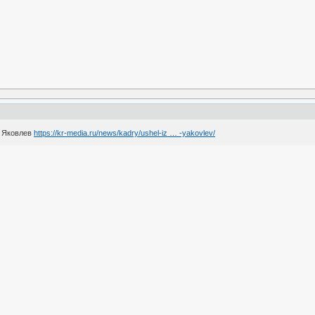
ч Яковлев
https://kr-media.ru/news/kadry/ushel-iz … -yakovlev/