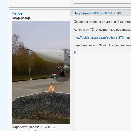
Fencer
Поделиться
2022-08-11 06:59:43
Модератор
Скоропостижно скончался в больнице
Автор книг "Отечественные поршневые
http://publisher.usdp.ru/authors/273.html
Ему было всего 70 лет. Он был весёл
0
Зарегистрирован
: 2013-06-03