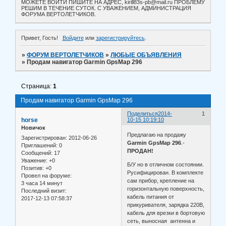
МОЖЕТЕ ВОЙТИ ПИШИТЕ НА АДРЕС, kirill83s-pb@mail.ru ПРОБЛЕМУ
РЕШИМ В ТЕЧЕНИЕ СУТОК. С УВАЖЕНИЕМ, АДМИНИСТРАЦИЯ
ФОРУМА ВЕРТОЛЕТЧИКОВ.
Привет, Гость!
Войдите
или
зарегистрируйтесь
.
»
ФОРУМ ВЕРТОЛЕТЧИКОВ
»
ЛЮБЫЕ ОБЪЯВЛЕНИЯ
»
Продам навигатор Garmin GpsMap 296
Страница:
1
Продам навигатор Garmin GpsMap 296
Поделиться
2014-
1
horse
10-15 10:19:10
Новичок
Предлагаю на продажу
Зарегистрирован
: 2012-06-26
Garmin GpsMap 296
.-
Приглашений:
0
ПРОДАН!
Сообщений:
17
Уважение:
+0
Б/У но в отличном состоянии.
Позитив:
+0
Русифицирован. В комплекте
Провел на форуме:
сам прибор, крепление на
3 часа 14 минут
горизонтальную поверхность,
Последний визит:
кабель питания от
2017-12-13 07:58:37
прикуривателя, зарядка 220В,
кабель для врезки в бортовую
сеть, выносная антенна и