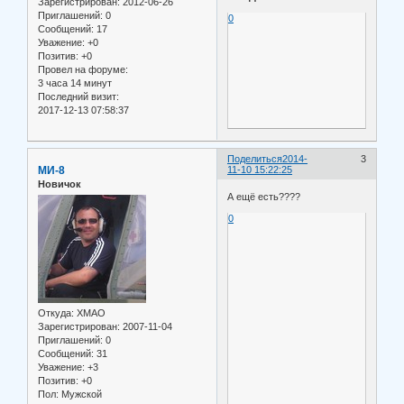
Зарегистрирован
: 2012-06-26
Приглашений:
0
0
Сообщений:
17
Уважение:
+0
Позитив:
+0
Провел на форуме:
3 часа 14 минут
Последний визит:
2017-12-13 07:58:37
Поделиться
2014-
3
МИ-8
11-10 15:22:25
Новичок
А ещё есть????
0
Откуда:
ХМАО
Зарегистрирован
: 2007-11-04
Приглашений:
0
Сообщений:
31
Уважение:
+3
Позитив:
+0
Пол:
Мужской