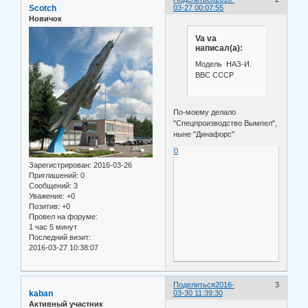
Scotch
03-27 00:07:55
Новичок
Va va
написал(а):
Модель НАЗ-И.
ВВС СССР
По-моему делало
"Спецпроизводство Вымпел",
ныне "Динафорс"
0
Зарегистрирован
: 2016-03-26
Приглашений:
0
Сообщений:
3
Уважение:
+0
Позитив:
+0
Провел на форуме:
1 час 5 минут
Последний визит:
2016-03-27 10:38:07
Поделиться
2016-
3
kaban
03-30 11:39:30
Активный участник