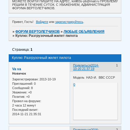
МОЖЕТЕ ВОЙТИ ПИШИТЕ НА АДРЕС, kirill83s-pb@mail.ru ПРОБЛЕМУ
РЕШИМ В ТЕЧЕНИЕ СУТОК. С УВАЖЕНИЕМ, АДМИНИСТРАЦИЯ
ФОРУМА ВЕРТОЛЕТЧИКОВ.
Привет, Гость!
Войдите
или
зарегистрируйтесь
.
»
ФОРУМ ВЕРТОЛЕТЧИКОВ
»
ЛЮБЫЕ ОБЪЯВЛЕНИЯ
»
Куплю: Разгрузочный жилет пилота
Страница:
1
Куплю: Разгрузочный жилет пилота
Поделиться
2014-
1
Va va
10-20 21:37:19
Новичок
Модель НАЗ-И. ВВС СССР
Зарегистрирован
: 2013-10-19
Приглашений:
0
0
Сообщений:
8
Уважение:
+0
Позитив:
+0
Провел на форуме:
2 часа 12 минут
Последний визит:
2014-11-21 21:35:31
Поделиться
2016-
2