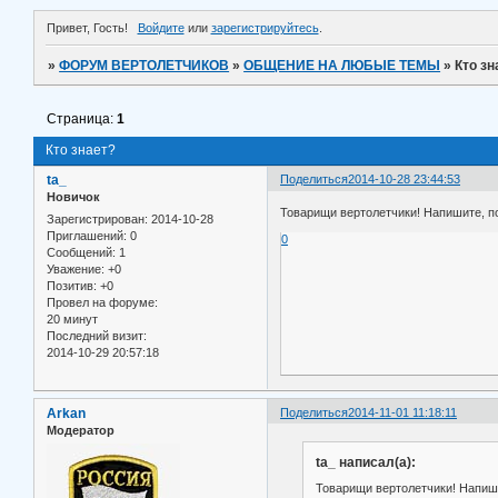
Привет, Гость!
Войдите
или
зарегистрируйтесь
.
»
ФОРУМ ВЕРТОЛЕТЧИКОВ
»
ОБЩЕНИЕ НА ЛЮБЫЕ ТЕМЫ
»
Кто зн
Страница:
1
Кто знает?
ta_
Поделиться
2014-10-28 23:44:53
Новичок
Товарищи вертолетчики! Напишите, по
Зарегистрирован
: 2014-10-28
Приглашений:
0
0
Сообщений:
1
Уважение:
+0
Позитив:
+0
Провел на форуме:
20 минут
Последний визит:
2014-10-29 20:57:18
Arkan
Поделиться
2014-11-01 11:18:11
Модератор
ta_ написал(а):
Товарищи вертолетчики! Напиши