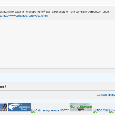
 выполняли задачи по оперативной доставки спецпочты и функции ретрансляторов.
е:
http://www.airpages.ru/ru/vvs1.shtml
ает?
Создать фор