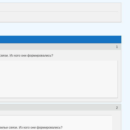
1
связи. Из кого они формировались?
2
рильи связи. Из кого они формировались?