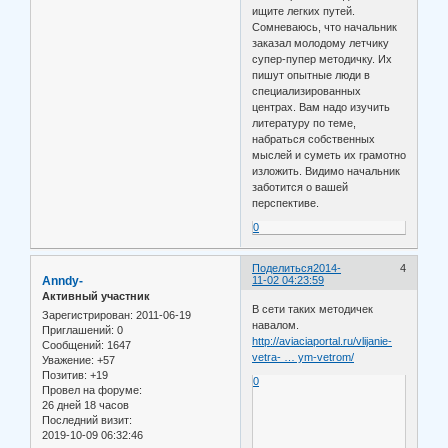
ищите легких путей.
Сомневаюсь, что начальник
заказал молодому летчику
супер-пупер методичку. Их
пишут опытные люди в
специализированных
центрах. Вам надо изучить
литературу по теме,
набраться собственных
мыслей и суметь их грамотно
изложить. Видимо начальник
заботится о вашей
перспективе.
0
Поделиться
2014-
4
Anndy-
11-02 04:23:59
Активный участник
В сети таких методичек
Зарегистрирован
: 2011-06-19
навалом.
Приглашений:
0
http://aviaciaportal.ru/vlijanie-
Сообщений:
1647
vetra- … ym-vetrom/
Уважение:
+57
Позитив:
+19
0
Провел на форуме:
26 дней 18 часов
Последний визит:
2019-10-09 06:32:46