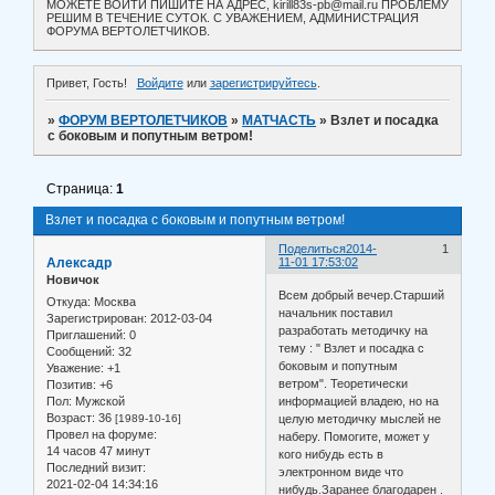
МОЖЕТЕ ВОЙТИ ПИШИТЕ НА АДРЕС, kirill83s-pb@mail.ru ПРОБЛЕМУ
РЕШИМ В ТЕЧЕНИЕ СУТОК. С УВАЖЕНИЕМ, АДМИНИСТРАЦИЯ
ФОРУМА ВЕРТОЛЕТЧИКОВ.
Привет, Гость!
Войдите
или
зарегистрируйтесь
.
»
ФОРУМ ВЕРТОЛЕТЧИКОВ
»
МАТЧАСТЬ
»
Взлет и посадка
с боковым и попутным ветром!
Страница:
1
Взлет и посадка с боковым и попутным ветром!
Поделиться
2014-
1
Алексадр
11-01 17:53:02
Новичок
Всем добрый вечер.Старший
Откуда:
Москва
начальник поставил
Зарегистрирован
: 2012-03-04
разработать методичку на
Приглашений:
0
тему : " Взлет и посадка с
Сообщений:
32
боковым и попутным
Уважение:
+1
ветром". Теоретически
Позитив:
+6
Пол:
Мужской
информацией владею, но на
Возраст:
36
[1989-10-16]
целую методичку мыслей не
Провел на форуме:
наберу. Помогите, может у
14 часов 47 минут
кого нибудь есть в
Последний визит:
электронном виде что
2021-02-04 14:34:16
нибудь.Заранее благодарен .