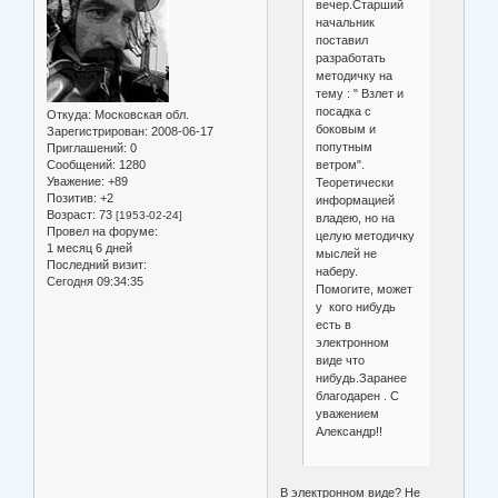
вечер.Старший
начальник
поставил
разработать
методичку на
тему : " Взлет и
посадка с
Откуда:
Московская обл.
боковым и
Зарегистрирован
: 2008-06-17
попутным
Приглашений:
0
ветром".
Сообщений:
1280
Уважение:
+89
Теоретически
Позитив:
+2
информацией
Возраст:
73
[1953-02-24]
владею, но на
Провел на форуме:
целую методичку
1 месяц 6 дней
мыслей не
Последний визит:
наберу.
Сегодня 09:34:35
Помогите, может
у кого нибудь
есть в
электронном
виде что
нибудь.Заранее
благодарен . С
уважением
Александр!!
В электронном виде? Не