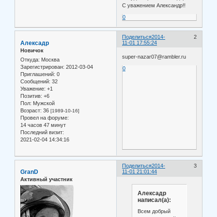
С уважением Александр!!
0
Поделиться
2014-
2
Алексадр
11-01 17:55:24
Новичок
super-nazar07@rambler.ru
Откуда:
Москва
Зарегистрирован
: 2012-03-04
0
Приглашений:
0
Сообщений:
32
Уважение:
+1
Позитив:
+6
Пол:
Мужской
Возраст:
36
[1989-10-16]
Провел на форуме:
14 часов 47 минут
Последний визит:
2021-02-04 14:34:16
Поделиться
2014-
3
GranD
11-01 21:01:44
Активный участник
Алексадр
написал(а):
Всем добрый