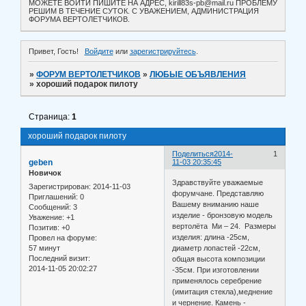
МОЖЕТЕ ВОЙТИ ПИШИТЕ НА АДРЕС, kirill83s-pb@mail.ru ПРОБЛЕМУ
РЕШИМ В ТЕЧЕНИЕ СУТОК. С УВАЖЕНИЕМ, АДМИНИСТРАЦИЯ
ФОРУМА ВЕРТОЛЕТЧИКОВ.
Привет, Гость!
Войдите
или
зарегистрируйтесь
.
»
ФОРУМ ВЕРТОЛЕТЧИКОВ
»
ЛЮБЫЕ ОБЪЯВЛЕНИЯ
»
хороший подарок пилоту
Страница:
1
хороший подарок пилоту
Поделиться
2014-
1
geben
11-03 20:35:45
Новичок
Здравствуйте уважаемые
Зарегистрирован
: 2014-11-03
форумчане. Представляю
Приглашений:
0
Вашему вниманию наше
Сообщений:
3
изделие - бронзовую модель
Уважение:
+1
вертолёта Ми – 24. Размеры
Позитив:
+0
изделия: длина -25см,
Провел на форуме:
57 минут
диаметр лопастей -22см,
Последний визит:
общая высота композиции
2014-11-05 20:02:27
-35см. При изготовлении
применялось серебрение
(имитация стекла),меднение
и чернение. Камень -