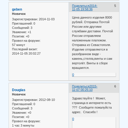
Поделиться
2014-
5
geben
11-05 19:58:36
Новичок
Цена данного изделия 8000
Зарегистрирован
: 2014-11-03
рублей. Отправка Почтой
Приглашений:
0
России или другими
Сообщений:
3
службами доставки. Почтой
Уважение:
+1
России отправляем
Позитив:
+0
наложенным платежом.
Провел на форуме:
57 минут
Отправка из Севастополя.
Последний визит:
Изделие отправляется в
2014-11-05 20:02:27
разобранном виде -
камень,стелла,винты и сам
вертолёт. Винты в сборе
вращаются.
0
Поделиться
2015-
6
Douglas
11-07 00:25:10
Новичок
Здравствуйте ! Может,
Зарегистрирован
: 2012-08-10
страница в интернете есть
Приглашений:
0
??? Сообщите пожалуйста
Сообщений:
3
адрес. Спасибо !
Уважение:
+0
Позитив:
+0
0
Провел на форуме:
1 час 3 минуты