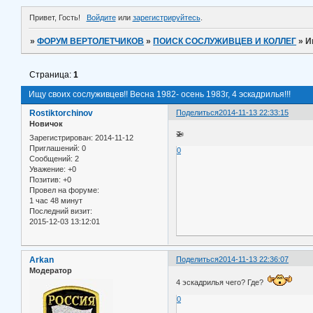
Привет, Гость!
Войдите
или
зарегистрируйтесь
.
»
ФОРУМ ВЕРТОЛЕТЧИКОВ
»
ПОИСК СОСЛУЖИВЦЕВ И КОЛЛЕГ
»
И
Страница:
1
Ищу своих сослуживцев!! Весна 1982- осень 1983г, 4 эскадрилья!!!
Rostiktorchinov
Поделиться
2014-11-13 22:33:15
Новичок
🚁
Зарегистрирован
: 2014-11-12
Приглашений:
0
0
Сообщений:
2
Уважение:
+0
Позитив:
+0
Провел на форуме:
1 час 48 минут
Последний визит:
2015-12-03 13:12:01
Arkan
Поделиться
2014-11-13 22:36:07
Модератор
4 эскадрилья чего? Где?
0