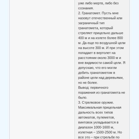
уже либо мертв, либо без
сознания.
2. Гранатомет. Пусть мне
назовут отечественный или
заграничный тип
гранатомета, который
стреляет прицельно дальше
400 м и на излете более 800
м. Да еще по воздушной цели
на высоте 300 м. И при этом
попадает в вертолет на
расстоянии около 3000 м и
вне видимости самой цели. Я
допускаю, что его могли
добить гранатометом в
районе цели над деревьями,
но не более.
Вывод: первичного
поражения из гранатомета не
было.
3. Стрелковое оружие.
Максимальная прицельная
дальность всех типов
автоматов, пулеметов,
винтовок укладывается в
диапазон 1000-1600 м,
излетная – 1500-2500 м. Но
все это – при стрельбе по