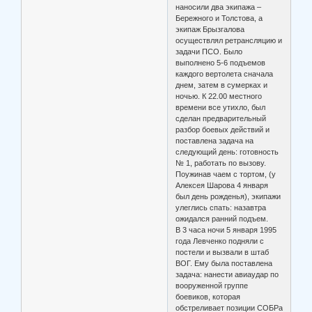
наносили два экипажа –
Бережного и Толстова, а
экипаж Брызгалова
осуществлял ретрансляцию и
задачи ПСО. Было
выполнено 5-6 подъемов
каждого вертолета сначала
днем, затем в сумерках и
ночью. К 22.00 местного
времени все утихло, был
сделан предварительный
разбор боевых действий и
поставлена задача на
следующий день: готовность
№ 1, работать по вызову.
Поужинав чаем с тортом, (у
Алексея Шарова 4 января
был день рожденья), экипажи
улеглись спать: назавтра
ожидался ранний подъем.
В 3 часа ночи 5 января 1995
года Левченко подняли с
постели и вызвали в штаб
ВОГ. Ему была поставлена
задача: нанести авиаудар по
вооруженной группе
боевиков, которая
обстреливает позиции СОБРа