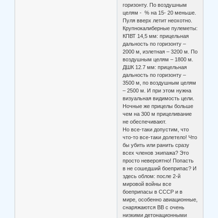
горизонту. По воздушным
целям - % на 15- 20 меньше.
Пуля вверх летит неохотно.
Крупнокалиберные пулеметы:
КПВТ 14,5 мм: прицельная
дальность по горизонту –
2000 м, излетная – 3200 м. По
воздушным целям – 1800 м.
ДШК 12.7 мм: прицельная
дальность по горизонту –
3500 м, по воздушным целям
– 2500 м. И при этом нужна
визуальная видимость цели.
Ночные же прицелы больше
чем на 300 м прицеливание
не обеспечивают.
Но все-таки допустим, что
что-то все-таки долетело! Что
бы убить или ранить сразу
всех членов экипажа? Это
просто невероятно! Попасть
в не сошедший боеприпас? И
здесь облом: после 2-й
мировой войны все
боеприпасы в СССР и в
мире, особенно авиационные,
снаряжаются ВВ с очень
низкими детонационными