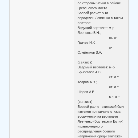
со стороны Чечни в районе
Гребенского моста.
Боевой расчет был
определен Левченко в таком
составе:
Ведущий вертолет: м-р
Левченко В.Н.;
ст. л-т
Грачев Н.К.;
л-т
Олейников В.А.
(связист).
Ведомый вертолет: м-р
Брызгалов А.В.;
ст. л-т
Азаров А.В.;
ст. л-т
Шаров А.Е.
мл. с-т
(связист).
Боевой расчет экипажей был
изменен по причине отказа
вооружения на вертолете
Левченко (борттехник Ботин)
и равномерного
распределения боевого
напряжения среди экипажей