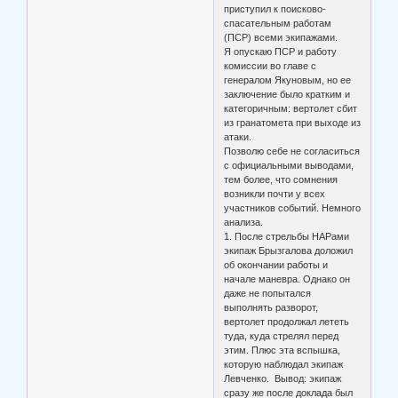
приступил к поисково-
спасательным работам
(ПСР) всеми экипажами.
Я опускаю ПСР и работу
комиссии во главе с
генералом Якуновым, но ее
заключение было кратким и
категоричным: вертолет сбит
из гранатомета при выходе из
атаки.
Позволю себе не согласиться
с официальными выводами,
тем более, что сомнения
возникли почти у всех
участников событий. Немного
анализа.
1. После стрельбы НАРами
экипаж Брызгалова доложил
об окончании работы и
начале маневра. Однако он
даже не попытался
выполнять разворот,
вертолет продолжал лететь
туда, куда стрелял перед
этим. Плюс эта вспышка,
которую наблюдал экипаж
Левченко. Вывод: экипаж
сразу же после доклада был