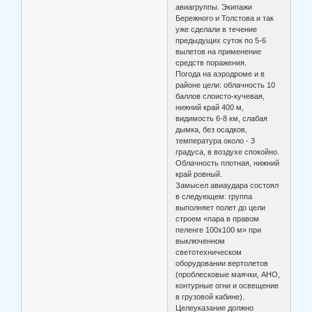
авиагруппы. Экипажи
Бережного и Толстова и так
уже сделали в течение
предыдущих суток по 5-6
вылетов на применение
средств поражения.
Погода на аэродроме и в
районе цели: облачность 10
баллов слоисто-кучевая,
нижний край 400 м,
видимость 6-8 км, слабая
дымка, без осадков,
температура около - 3
градуса, в воздухе спокойно.
Облачность плотная, нижний
край ровный.
Замысел авиаудара состоял
в следующем: группа
выполняет полет до цели
строем «пара в правом
пеленге 100х100 м» при
выключенном
светотехническом
оборудовании вертолетов
(проблесковые маячки, АНО,
контурные огни и освещение
в грузовой кабине).
Целеуказание должно