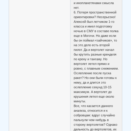
и инопланетянами смысла
нет.
6. Потеря пространственной
ориентировки? Несерьезно!
Алексей был летчиком 1-го
класса и имел подготовку
ночью в СМУ в составе полка
еще в Могочи. Но даже если
бы он поймал «зайчиков», то
на это дело есть второй
пилот. Да и вертолет начал
бы крутить разные кренделя
по крену и тангажу. Но
вертолет летел прямо и
ровно, с плавным снижением.
Ослепление после пуска
ракет? Но они были готовы к
нему, да и длится это
ослепление секунд 10-15
максимум. А вертолет до
крушения летел еще около
минуты.
Все, что касается данного
анализа, относится и к
собровцам: вдруг случайно
пальнули чем-нибудь в
сторону вертолетов? Однако
дальность до вертолетов, их