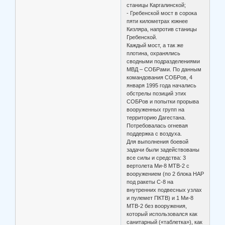
станицы Каргалинской;
- Гребенской мост в сорока
пяти километрах южнее
Кизляра, напротив станицы
Гребенской.
Каждый мост, а так же
плотина, охранялись
сводными подразделениями
МВД – СОБРами. По данным
командования СОБРов, 4
января 1995 года начались
обстрелы позиций этих
СОБРов и попытки прорыва
вооруженных групп на
территорию Дагестана.
Потребовалась огневая
поддержка с воздуха.
Для выполнения боевой
задачи были задействованы
все силы и средства: 3
вертолета Ми-8 МТВ-2 с
вооружением (по 2 блока НАР
под ракеты С-8 на
внутренних подвесных узлах
и пулемет ПКТВ) и 1 Ми-8
МТВ-2 без вооружения,
который использовался как
санитарный («таблетка»), как