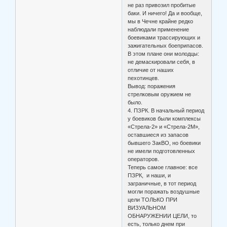
не раз привозил пробитые
баки. И ничего! Да и вообще,
мы в Чечне крайне редко
наблюдали применение
боевиками трассирующих и
зажигательных боеприпасов.
В этом плане они молодцы:
не демаскировали себя, в
отличие от наших
пехотинцев.
Вывод: поражения
стрелковым оружием не
было.
4. ПЗРК. В начальный период
у боевиков были комплексы
«Стрела-2» и «Стрела-2М»,
оставшиеся из запасов
бывшего ЗакВО, но боевики
не имели подготовленных
операторов.
Теперь самое главное: все
ПЗРК, и наши, и
заграничные, в тот период
могли поражать воздушные
цели ТОЛЬКО ПРИ
ВИЗУАЛЬНОМ
ОБНАРУЖЕНИИ ЦЕЛИ, то
есть, только днем при