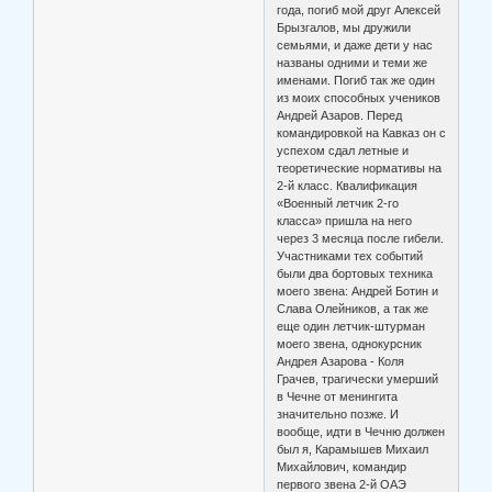
года, погиб мой друг Алексей
Брызгалов, мы дружили
семьями, и даже дети у нас
названы одними и теми же
именами. Погиб так же один
из моих способных учеников
Андрей Азаров. Перед
командировкой на Кавказ он с
успехом сдал летные и
теоретические нормативы на
2-й класс. Квалификация
«Военный летчик 2-го
класса» пришла на него
через 3 месяца после гибели.
Участниками тех событий
были два бортовых техника
моего звена: Андрей Ботин и
Слава Олейников, а так же
еще один летчик-штурман
моего звена, однокурсник
Андрея Азарова - Коля
Грачев, трагически умерший
в Чечне от менингита
значительно позже. И
вообще, идти в Чечню должен
был я, Карамышев Михаил
Михайлович, командир
первого звена 2-й ОАЭ