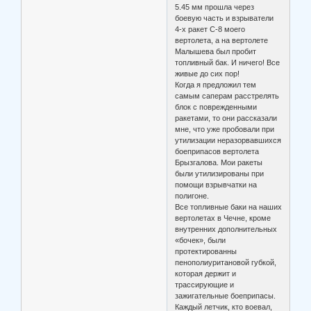
5.45 мм прошла через
боевую часть и взрыватели
4-х ракет С-8 моего
вертолета, а на вертолете
Малышева был пробит
топливный бак. И ничего! Все
живые до сих пор!
Когда я предложил тем
самым саперам расстрелять
блок с поврежденными
ракетами, то они рассказали
мне, что уже пробовали при
утилизации неразорвавшихся
боеприпасов вертолета
Брызгалова. Мои ракеты
были утилизированы при
помощи взрывчатки на
полигоне.
Все топливные баки на наших
вертолетах в Чечне, кроме
внутренних дополнительных
«бочек», были
протектированны
пенополиуритановой губкой,
которая держит и
трассирующие и
зажигательные боеприпасы.
Каждый летчик, кто воевал,