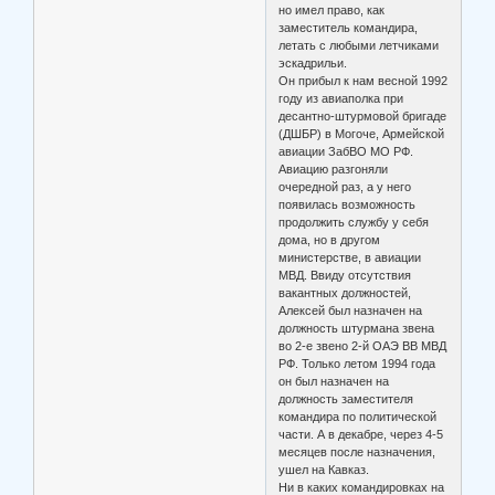
но имел право, как
заместитель командира,
летать с любыми летчиками
эскадрильи.
Он прибыл к нам весной 1992
году из авиаполка при
десантно-штурмовой бригаде
(ДШБР) в Могоче, Армейской
авиации ЗабВО МО РФ.
Авиацию разгоняли
очередной раз, а у него
появилась возможность
продолжить службу у себя
дома, но в другом
министерстве, в авиации
МВД. Ввиду отсутствия
вакантных должностей,
Алексей был назначен на
должность штурмана звена
во 2-е звено 2-й ОАЭ ВВ МВД
РФ. Только летом 1994 года
он был назначен на
должность заместителя
командира по политической
части. А в декабре, через 4-5
месяцев после назначения,
ушел на Кавказ.
Ни в каких командировках на