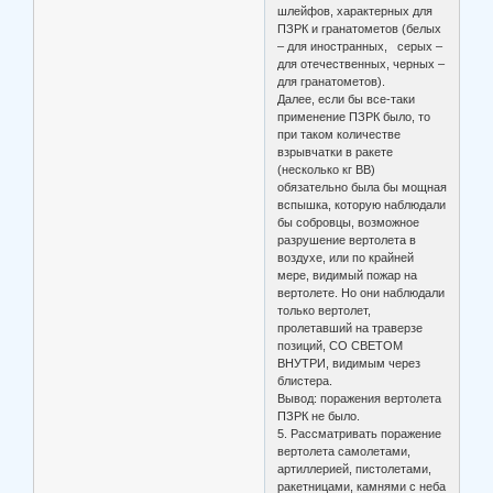
шлейфов, характерных для
ПЗРК и гранатометов (белых
– для иностранных, серых –
для отечественных, черных –
для гранатометов).
Далее, если бы все-таки
применение ПЗРК было, то
при таком количестве
взрывчатки в ракете
(несколько кг ВВ)
обязательно была бы мощная
вспышка, которую наблюдали
бы собровцы, возможное
разрушение вертолета в
воздухе, или по крайней
мере, видимый пожар на
вертолете. Но они наблюдали
только вертолет,
пролетавший на траверзе
позиций, СО СВЕТОМ
ВНУТРИ, видимым через
блистера.
Вывод: поражения вертолета
ПЗРК не было.
5. Рассматривать поражение
вертолета самолетами,
артиллерией, пистолетами,
ракетницами, камнями с неба