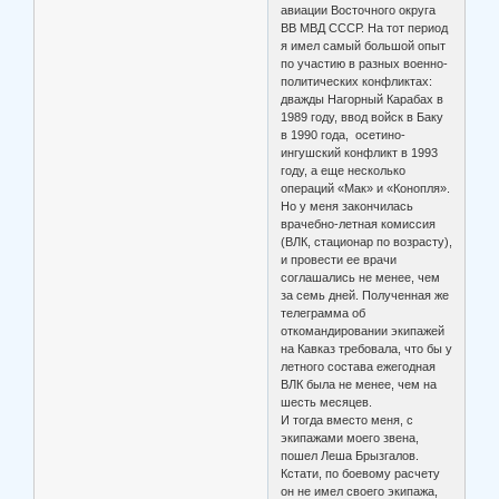
авиации Восточного округа
ВВ МВД СССР. На тот период
я имел самый большой опыт
по участию в разных военно-
политических конфликтах:
дважды Нагорный Карабах в
1989 году, ввод войск в Баку
в 1990 года, осетино-
ингушский конфликт в 1993
году, а еще несколько
операций «Мак» и «Конопля».
Но у меня закончилась
врачебно-летная комиссия
(ВЛК, стационар по возрасту),
и провести ее врачи
соглашались не менее, чем
за семь дней. Полученная же
телеграмма об
откомандировании экипажей
на Кавказ требовала, что бы у
летного состава ежегодная
ВЛК была не менее, чем на
шесть месяцев.
И тогда вместо меня, с
экипажами моего звена,
пошел Леша Брызгалов.
Кстати, по боевому расчету
он не имел своего экипажа,