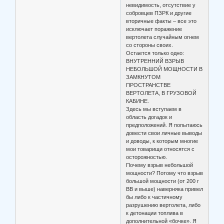
невидимость, отсутствие у
собровцев ПЗРК и другие
вторичные факты – все это
исключает поражение
вертолета случайным огнем
со стороны своих.
Остается только одно:
ВНУТРЕННИЙ ВЗРЫВ
НЕБОЛЬШОЙ МОЩНОСТИ В
ЗАМКНУТОМ
ПРОСТРАНСТВЕ
ВЕРТОЛЕТА, В ГРУЗОВОЙ
КАБИНЕ.
Здесь мы вступаем в
область догадок и
предположений. Я попытаюсь
довести свои личные выводы
и доводы, к которым многие
мои товарищи относятся с
осторожностью.
Почему взрыв небольшой
мощности? Потому что взрыв
большой мощности (от 200 г
ВВ и выше) наверняка привел
бы либо к частичному
разрушению вертолета, либо
к детонации топлива в
дополнительной «бочке». Я