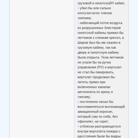
грузовой и пилотской!!! кабин;
- убил бы или сильно
контузил всех членов
экипажа;
- набегающий поток воздуха
из разрушенных блистеров
пилотской кабины прижал бы
летчиков к спинкам кресел, а
Шаров был бы им свален в
грузовую кабину, так как
дверь в пилотскую кабину
была открыта. Тела летчиков
не упали бы на ручку
управления (РУ) и вертолет
не стал бы пикировать,
вертолет продолжал бы
лететь прямо при
включенных каналах
автопилота по крену и
тангажу;
- постепенно начал бы
воспламеняться вытекающий
авиационный керосин,
который сам по себе, без
«фитиля», не горит;
- отблески разгорающегося
внутри вертолета пожара с
расстояния были бы видны