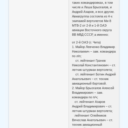
таких командировках, в том
числе и Леша Брызгалов, и
Андрей Азаров, и все другие.
Авиагруппа состояла из 4-х
экипажей вертолетов Ми-8
МТВ-2 от 2-й и 1-й ОАЭ
авиации Восточного округа
ВВ МВД СССР, а именно:
от 2-й ОАЭ (г. Чита)
1. Майор Левченко Владимир
Николаевич – зам. командира
по л/п;
ст. лейтенант Грачев
Николай Константинович – ст.
летчик-штурман вертолета;
ст. лейтенант Ботин Андрей
Анатольевич – ст. техник
авиационный бортовой.
2. Майор Брызгалов Алексей
Владимирович – зам.
командира по п/ч;
ст. лейтенант Азаров
Андрей Владимирович – ст.
летчик-штурман вертолета;
лейтенант Олейников
Вячеслав Анатольевич – ст.
техник авиационный