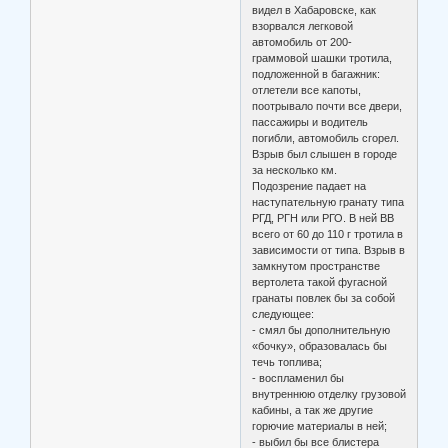
видел в Хабаровске, как
взорвался легковой
автомобиль от 200-
граммовой шашки тротила,
подложенной в багажник:
отлетели все капоты,
поотрывало почти все двери,
пассажиры и водитель
погибли, автомобиль сгорел.
Взрыв был слышен в городе
за несколько км.
Подозрение падает на
наступательную гранату типа
РГД, РГН или РГО. В ней ВВ
всего от 60 до 110 г тротила в
зависимости от типа. Взрыв в
замкнутом пространстве
вертолета такой фугасной
гранаты повлек бы за собой
следующее:
- смял бы дополнительную
«бочку», образовалась бы
течь топлива;
- воспламенил бы
внутреннюю отделку грузовой
кабины, а так же другие
горючие материалы в ней;
- выбил бы все блистера