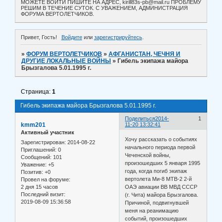
МОЖЕТЕ ВОЙТИ ПИШИТЕ НА АДРЕС, kirill83s-pb@mail.ru ПРОБЛЕМУ
РЕШИМ В ТЕЧЕНИЕ СУТОК. С УВАЖЕНИЕМ, АДМИНИСТРАЦИЯ
ФОРУМА ВЕРТОЛЕТЧИКОВ.
Привет, Гость!
Войдите
или
зарегистрируйтесь
.
»
ФОРУМ ВЕРТОЛЕТЧИКОВ
»
АФГАНИСТАН, ЧЕЧНЯ И
ДРУГИЕ ЛОКАЛЬНЫЕ ВОЙНЫ
»
Гибель экипажа майора
Брызгалова 5.01.1995 г.
Страница:
1
Гибель экипажа майора Брызгалова 5.01.1995 г.
Поделиться
2014-
1
kmm201
11-20 13:32:41
Активный участник
Хочу рассказать о событиях
Зарегистрирован
: 2014-08-22
начального периода первой
Приглашений:
0
Чеченской войны,
Сообщений:
101
произошедших 5 января 1995
Уважение:
+5
года, когда погиб экипаж
Позитив:
+0
вертолета Ми-8 МТВ-2 2-й
Провел на форуме:
2 дня 15 часов
ОАЭ авиации ВВ МВД СССР
Последний визит:
(г. Чита) майора Брызгалова.
2019-08-09 15:36:58
Причиной, подвигнувшей
меня на реанимацию
событий, произошедших