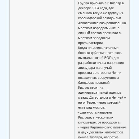
Группа прибыла в г. Кизляр в
декабре 1994 года, где
сменила такую же группу из
краснодарской эскадрильи.
Авиатехника базировалась на
местном аэродромчике, а
личный состав проживал в
местном заводском
профилактории.
Когда начались активные
боевые действия, летчиков
вызвали в штаб ВОГа для
разработки плана нанесения
авиаудара на случай
прорыва со стороны Чечни
незаконных вооруженных
бандформирований.
Кизляр стоит на
административной границе
между Дагестаном и Чечней –
на р. Терек, через который
есть ряд мостов:
- два моста напротив
Кизляра, в нескольких
километрах от аэродрома;
- через Каргалинскую плотину
в двух десятках километров
южнее Кизляра, напротив