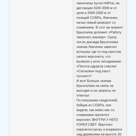
закончены пуски НАРов, на
дистанции 3100-3000 м от
цели и 2500-2000 м от
позиций СОБРа, Левченко
начал левый разворот со
снижением. В этот же момент
Брызгалов доложил: «Работу
закончил, маневр». Сразу
после доклада Брызгалова
экипаж Левченко заметил
вспышку где-то под хвостом
своего вертолета, что
вызвало у всех негодование:
«Пехота одурела совсем!
«Сигналки» под хвост
пускает»!
И все! Больше экипаж
Брызгалова на связь не
выходил и на запросы не
отвечал.
По показанию свидетелей,
бойцов из СОБРа, они
видели, как мимо них со
снижением пролетел
вертолет, ВНУТРИ У НЕГО
ГОРЕЛ СВЕТ. Вертолет
перелетел речку и взорвался
над деревьями на высоте 20-