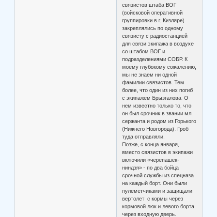
связистов штаба ВОГ
(войсковой оперативной
группировки в г. Кизляре)
закреплялись по одному
связисту с радиостанцией
для связи экипажа в воздухе
со штабом ВОГ и
подразделениями СОБР. К
моему глубокому сожалению,
мы не знаем ни одной
фамилии связистов. Тем
более, что один из них погиб
с экипажем Брызгалова. О
нем известно только то, что
он был срочник в звании мл.
сержанта и родом из Горького
(Нижнего Новгорода). Гроб
туда отправляли.
Позже, с конца января,
вместо связистов в экипажи
включили «черепашек-
ниндзя» - по два бойца
срочной службы из спецназа
на каждый борт. Они были
пулеметчиками и защищали
вертолет с кормы через
кормовой люк и левого борта
через входную дверь.