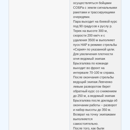
осуществляться бойцами
СОБРа с земли сигнальными
ракетами и трассирующими
очередями.
Пара выходит на боевой курс
под 90 градусов к руслу р.
Терек на высоте 300 м,
скорости 200 км/ч и с
удаления 3500 м выполняет
пуск НАР в режиме стрельбы
«Серия» по указанной цели.
Для увеличения плотности
огня ведомый экипаж
Брызгалова по команде
выходит во фронт на
интервале 70-100 м справа.
После окончания стрельбы
ведущий экипаж Левченко
левым разворотом берет
обратный курс со снижением
до 250 м, а ведомый экипаж
Брызгалова после доклада об
окончании работы – разворот
и набор высоты до 350 м.
Возврат на точку экипажами
выполняется
самостоятельно.
После того, как были