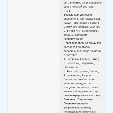
ретранслятор и как поисково-
спасательный вертолет
(ПСВ).
Боевые порядки были
определены как «афганская
пара» - дистанция в полете
между вертолетами 200-400
м. Пуски НАР выполнялись
каждым экипажем
индивидуально.
Первый подъем на авиаудар
состоялся во второй
половине дня, когда экипажи
в составе:
1. Левченко, Грачев, Ботин;
2. Бережной, Водолагин,
Олейников;
3. Толстов, Пронин, Шаров;
4. Брызгалов, Азаров,
Виллисов, («таблетка»).
нанесли авиаудар по
координатам за мостом на
чеченской территории, где
сконцентрировались отряды
боевиков. У вертолета
Левченко отказало
вооружение, поэтому
последующие авиаудары