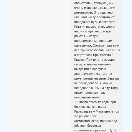
свойствами, требующими
очень мощные взрыватели-
детонаторы. Это сделано
специально для защиты от
попадания пуль и осколков.
Кстати, на месте крушения
наши саперы нашли три
ракеты С-8: две
переломленные пополам,
одна целая. Саперы привезли
все три неразорвавшиеся С-8
с вертолета Брызгалова в
Кизляр. При их утилизации,
сапер в звании капитана,
выпустил в боевую и
двигательную части этих
ракет целый магазин. Взрыва
не последовало. Я лично
беседовал с ним на эту тему
сразу после случая,
описанным ниже.
17 марта этого же года, при
боевом вылете пары
Карамышев – Малышев в том
же районе (пос.
Комсомольское) попала под
обстрел боевиков
стрелковым оружием, Пуля