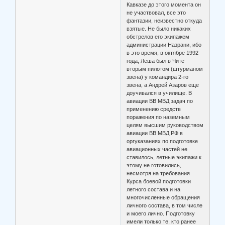
Кавказе до этого момента он
не участвовал, все это
фантазии, неизвестно откуда
взятые. Не было никаких
обстрелов его экипажем
администрации Назрани, ибо
в это время, в октябре 1992
года, Леша был в Чите
вторым пилотом (штурманом
звена) у командира 2-го
звена, а Андрей Азаров еще
доучивался в училище. В
авиации ВВ МВД задач по
применению средств
поражения по наземным
целям высшим руководством
авиации ВВ МВД РФ в
оргуказаниях по подготовке
авиационных частей не
ставилось, летные экипажи к
этому не готовились,
несмотря на требования
Курса боевой подготовки
летного состава и на
многочисленные обращения
личного состава, в том числе
и моего лично. Подготовку
имели только те, кто ранее