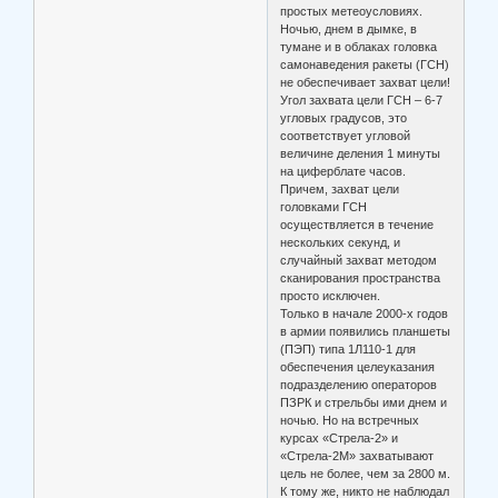
простых метеоусловиях.
Ночью, днем в дымке, в
тумане и в облаках головка
самонаведения ракеты (ГСН)
не обеспечивает захват цели!
Угол захвата цели ГСН – 6-7
угловых градусов, это
соответствует угловой
величине деления 1 минуты
на циферблате часов.
Причем, захват цели
головками ГСН
осуществляется в течение
нескольких секунд, и
случайный захват методом
сканирования пространства
просто исключен.
Только в начале 2000-х годов
в армии появились планшеты
(ПЭП) типа 1Л110-1 для
обеспечения целеуказания
подразделению операторов
ПЗРК и стрельбы ими днем и
ночью. Но на встречных
курсах «Стрела-2» и
«Стрела-2М» захватывают
цель не более, чем за 2800 м.
К тому же, никто не наблюдал