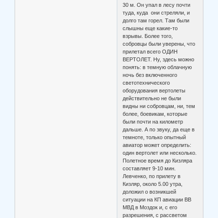
30 м. Он упал в лесу почти
туда, куда они стреляли, и
долго там горел. Там были
слышны еще какие-то
взрывы. Более того,
собровцы были уверены, что
прилетал всего ОДИН
ВЕРТОЛЕТ. Ну, здесь можно
понять: в темную облачную
ночь без включенного
светотехнического
оборудования вертолеты
действительно не были
видны ни собровцам, ни, тем
более, боевикам, которые
были почти на километр
дальше. А по звуку, да еще в
темноте, только опытный
авиатор может определить:
один вертолет или несколько.
Полетное время до Кизляра
составляет 9-10 мин.
Левченко, по прилету в
Кизляр, около 5.00 утра,
доложил о возникшей
ситуации на КП авиации ВВ
МВД в Моздок и, с его
разрешения, с рассветом