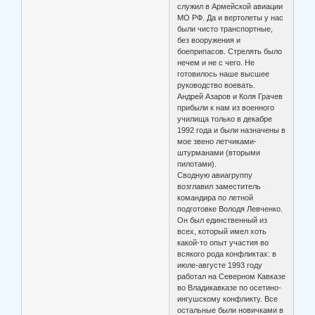
служил в Армейской авиации
МО РФ. Да и вертолеты у нас
были чисто транспортные,
без вооружения и
боеприпасов. Стрелять было
нечем и не с чего. Не
готовилось наше высшее
руководство воевать.
Андрей Азаров и Коля Грачев
прибыли к нам из военного
училища только в декабре
1992 года и были назначены в
мое звено летчиками-
штурманами (вторыми
пилотами).
Сводную авиагруппу
возглавил заместитель
командира по летной
подготовке Володя Левченко.
Он был единственный из
всех, который имел хоть
какой-то опыт участия во
всякого рода конфликтах: в
июле-августе 1993 году
работал на Северном Кавказе
во Владикавказе по осетино-
ингушскому конфликту. Все
остальные были новичками в