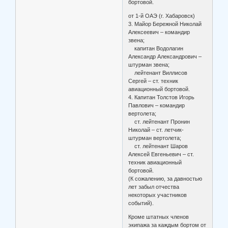
бортовой.
от 1-й ОАЭ (г. Хабаровск)
3. Майор Бережной Николай
Алексеевич – командир
звена;
капитан Водолагин
Александр Александрович –
штурман звена;
лейтенант Виллисов
Сергей – ст. техник
авиационный бортовой.
4. Капитан Толстов Игорь
Павлович – командир
вертолета;
ст. лейтенант Пронин
Николай – ст. летчик-
штурман вертолета;
ст. лейтенант Шаров
Алексей Евгеньевич – ст.
техник авиационный
бортовой.
(К сожалению, за давностью
лет забыл отчества
некоторых участников
событий).
Кроме штатных членов
экипажа за каждым бортом от