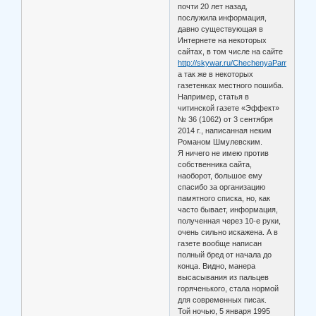
почти 20 лет назад,
послужила информация,
давно существующая в
Интернете на некоторых
сайтах, в том числе на сайте
http://skywar.ru/ChechenyaPamyat.html
а так же в некоторых
газетенках местного пошиба.
Например, статья в
читинской газете «Эффект»
№ 36 (1062) от 3 сентября
2014 г., написанная неким
Романом Шмулевским.
Я ничего не имею против
собственника сайта,
наоборот, большое ему
спасибо за организацию
памятного списка, но, как
часто бывает, информация,
полученная через 10-е руки,
очень сильно искажена. А в
газете вообще написан
полный бред от начала до
конца. Видно, манера
высасывания из пальцев
горяченького, стала нормой
для современных писак.
Той ночью, 5 января 1995