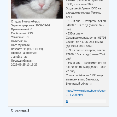
и мотострелковых дивизий
ЮГВ, в составе 36-й
Воздушной Армии ЮГВ на
аэродроме города Текель,
ВНР.
- 310-я овэ – Эстергом, в/ч пп
Откуда:
Новосибирск
34620, 19-я гв.тд (ранее 74-й
Зарегистрирован
: 2008-09-02
Приглашений:
0
ово);
Сообщений:
213
- 335-я овэ –
Уважение:
+9
Секешфехервар, в/ч пп 61795
Позитив:
+4
или в/ч пп 41795, 254-я мсд
Пол:
Мужской
(до 1985г. 38-й ово);
Возраст:
48
[1978-05-19]
- 338-я овэ – Веспрем, в/ч пп
Провел на форуме:
77939, 13-я гв. тд (ранее 73-й
7 дней 1 час
ово);
Последний визит:
- 347-я овэ – Кечкемет, в/ч пп
2025-08-25 13:18:27
34120, 93 гв. мсд (до 03.1983г.
72 ово);
С мая по 24 июля 1990 года
выведен в пгт. Вапнярка,
Винницкой области.
https://www.rulit.me/books/vooruzhenny
… 4-209.html
0
Страница:
1