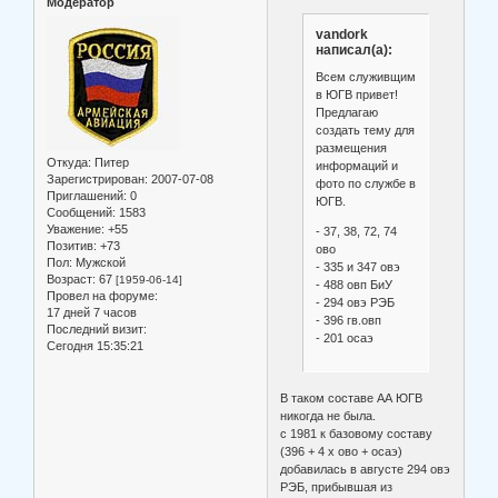
Модератор
vandork
написал(а):
Всем служивщим
в ЮГВ привет!
Предлагаю
создать тему для
размещения
Откуда:
Питер
информаций и
Зарегистрирован
: 2007-07-08
фото по службе в
Приглашений:
0
ЮГВ.
Сообщений:
1583
Уважение:
+55
- 37, 38, 72, 74
Позитив:
+73
ово
Пол:
Мужской
- 335 и 347 овэ
Возраст:
67
[1959-06-14]
- 488 овп БиУ
Провел на форуме:
- 294 овэ РЭБ
17 дней 7 часов
- 396 гв.овп
Последний визит:
- 201 осаэ
Сегодня 15:35:21
В таком составе АА ЮГВ
никогда не была.
с 1981 к базовому составу
(396 + 4 х ово + осаэ)
добавилась в августе 294 овэ
РЭБ, прибывшая из