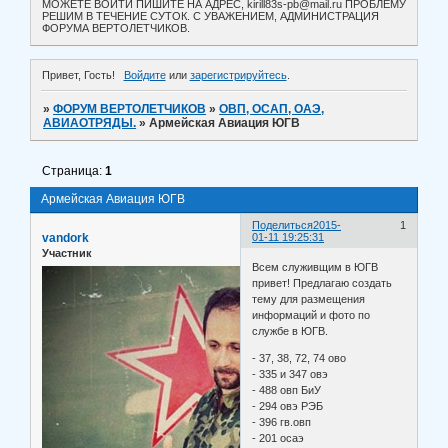
МОЖЕТЕ ВОЙТИ ПИШИТЕ НА АДРЕС, kirill83s-pb@mail.ru ПРОБЛЕМУ
РЕШИМ В ТЕЧЕНИЕ СУТОК. С УВАЖЕНИЕМ, АДМИНИСТРАЦИЯ
ФОРУМА ВЕРТОЛЕТЧИКОВ.
Привет, Гость!
Войдите
или
зарегистрируйтесь
.
»
ФОРУМ ВЕРТОЛЕТЧИКОВ
»
ОВП, ОСАП, ОАЭ,
АВИАОТРЯДЫ.
»
Армейская Авиация ЮГВ
Страница:
1
Армейская Авиация ЮГВ
Поделиться
2015-
1
vandork
01-11 19:25:31
Участник
Всем служивщим в ЮГВ
привет! Предлагаю создать
тему для размещения
информаций и фото по
службе в ЮГВ.
- 37, 38, 72, 74 ово
- 335 и 347 овэ
- 488 овп БиУ
- 294 овэ РЭБ
- 396 гв.овп
- 201 осаэ