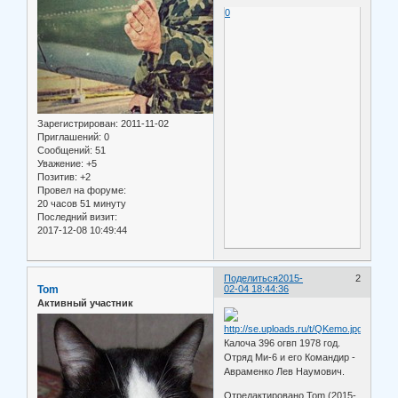
0
Зарегистрирован
: 2011-11-02
Приглашений:
0
Сообщений:
51
Уважение:
+5
Позитив:
+2
Провел на форуме:
20 часов 51 минуту
Последний визит:
2017-12-08 10:49:44
Поделиться
2015-
2
Tom
02-04 18:44:36
Активный участник
Калоча 396 огвп 1978 год.
Отряд Ми-6 и его Командир -
Авраменко Лев Наумович.
Отредактировано Tom (2015-