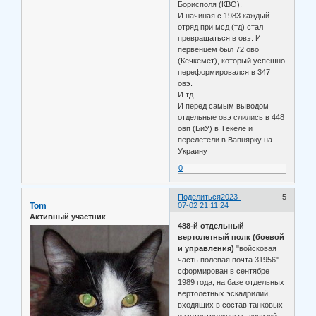
Борисполя (КВО).
И начиная с 1983 каждый
отряд при мсд (тд) стал
превращаться в овэ. И
первенцем был 72 ово
(Кечкемет), который успешно
переформировался в 347
овэ.
И тд
И перед самым выводом
отдельные овэ слились в 448
овп (БиУ) в Тёкеле и
перелетели в Вапнярку на
Украину
0
Поделиться
2023-
5
Tom
07-02 21:11:24
Активный участник
488-й отдельный
вертолетный полк (боевой
и управления)
"войсковая
часть полевая почта 31956"
сформирован в сентябре
1989 года, на базе отдельных
вертолётных эскадрилий,
входящих в состав танковых