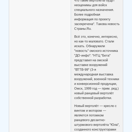
что такие вертолёты будут
неоценимы для войск
специального назначения.
Более подробная
информация по проекту
засекречена". Такова новость
Страны.Ru.
Всё это, конечно, интересно,
но как-то маловато. Стали
искать. Обнаружили
"новость" омского источника
"ДО-инфо": "НТЦ "Бета"
представил на омской
выставке вооружений
"ВТТВ-99" (3-я
международная выставка
вооружений, военной техники
и конверсионной продукции,
Омск, 1999 год — прим. ред.)
новый ранцевый вертолёт
собственной разработки.
Новый вертолёт — кресло с
винтом и мотором —
является потомком
ранцевого десантно-
штурмового вертолёта "Юла",
созданного конструкторами