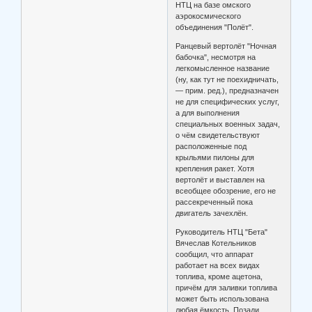
НТЦ на базе омского
аэрокосмического
объединения "Полёт".
Ранцевый вертолёт "Ночная
бабочка", несмотря на
легкомысленное название
(ну, как тут не поехидничать,
— прим. ред.), предназначен
не для специфических услуг,
а для выполнения
специальных военных задач,
о чём свидетельствуют
расположенные под
крыльями пилоны для
крепления ракет. Хотя
вертолёт и выставлен на
всеобщее обозрение, его не
рассекреченный пока
двигатель зачехлён.
Руководитель НТЦ "Бета"
Вячеслав Котельников
сообщил, что аппарат
работает на всех видах
топлива, кроме ацетона,
причём для заливки топлива
может быть использована
любая ёмкость. Позади