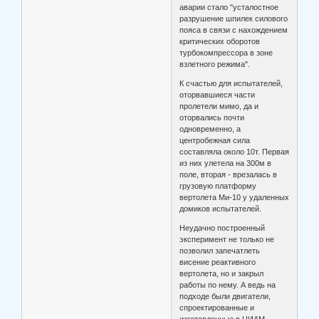
аварии стало "усталостное
разрушение шпилек силового
пояса в связи с нахождением
критических оборотов
турбокомпрессора в зоне
взлетного режима".
К счастью для испытателей,
оторвавшиеся части
пролетели мимо, да и
оторвались почти
одновременно, а
центробежная сила
составляла около 10т. Первая
из них улетела на 300м в
поле, вторая - врезалась в
грузовую платформу
вертолета Ми-10 у удаленных
домиков испытателей.
Неудачно построенный
эксперимент не только не
позволил запечатлеть
висение реактивного
вертолета, но и закрыл
работы по нему. А ведь на
подходе были двигатели,
спроектированные и
изготовленные в ЦИАМ