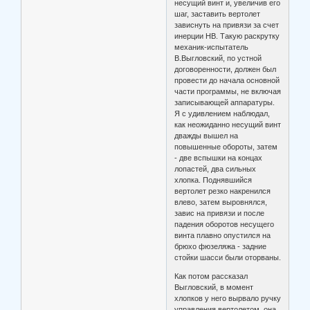
несущий винт и, увеличив его
шаг, заставить вертолет
зависнуть на привязи за счет
инерции НВ. Такую раскрутку
механик-испытатель
В.Выгловский, по устной
договоренности, должен был
провести до начала основной
части программы, не включая
записывающей аппаратуры.
Я с удивлением наблюдал,
как неожиданно несущий винт
дважды вышел на
повышенные обороты, затем
- две вспышки на концах
лопастей, два сильных
хлопка. Поднявшийся
вертолет резко накренился
влево, затем выровнялся,
завис на привязи и после
падения оборотов несущего
винта плавно опустился на
брюхо фюзеляжа - задние
стойки шасси были оторваны.
Как потом рассказал
Выгловский, в момент
хлопков у него вырвало ручку
управления вертолетом, она