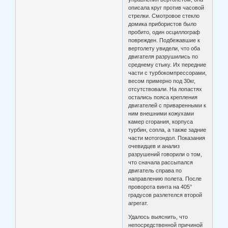
описала круг против часовой
стрелки. Смотровое стекло
домика прибористов было
пробито, один осциллограф
поврежден. Подбежавшие к
вертолету увидели, что оба
двигателя разрушились по
среднему стыку. Их передние
части с турбокомпрессорами,
весом примерно под 30кг,
отсутствовали. На лопастях
остались пояса крепления
двигателей с приваренными к
ним внешними кожухами
камер сгорания, корпуса
турбин, сопла, а также задние
части мотогондол. Показания
очевидцев и анализ
разрушений говорили о том,
что сначала рассыпался
двигатель справа по
направлению полета. После
проворота винта на 405°
градусов разлетелся второй
агрегат.
Удалось выяснить, что
непосредственной причиной