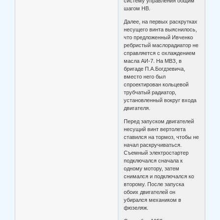
систему управления общим
шагом НВ.
Далее, на первых раскрутках
несущего винта выяснилось,
что предложенный Ивченко
ребристый маслорадиатор не
справляется с охлаждением
масла АИ-7. На МВЗ, в
бригаде П.А.Богдзевича,
вместо него был
спроектирован кольцевой
трубчатый радиатор,
установленный вокруг входа
двигателя.
Перед запуском двигателей
несущий винт вертолета
ставился на тормоз, чтобы не
начал раскручиваться.
Съемный электростартер
подключался сначала к
одному мотору, затем
снимался и подключался ко
второму. После запуска
обоих двигателей он
убирался механиком в
фюзеляж.