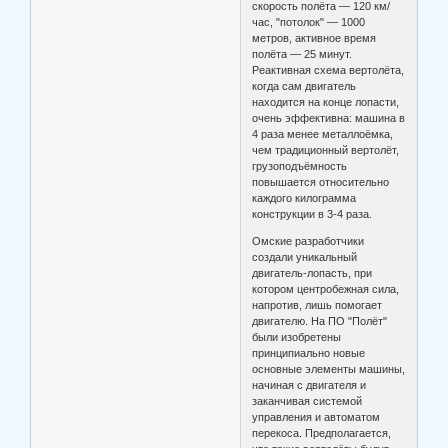
скорость полёта — 120 км/
час, "потолок" — 1000
метров, активное время
полёта — 25 минут.
Реактивная схема вертолёта,
когда сам двигатель
находится на конце лопасти,
очень эффективна: машина в
4 раза менее металлоёмка,
чем традиционный вертолёт,
грузоподъёмность
повышается относительно
каждого килограмма
конструкции в 3-4 раза.
Омские разработчики
создали уникальный
двигатель-лопасть, при
котором центробежная сила,
напротив, лишь помогает
двигателю. На ПО "Полёт"
были изобретены
принципиально новые
основные элементы машины,
начиная с двигателя и
заканчивая системой
управления и автоматом
перекоса. Предполагается,