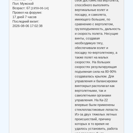
себе достоинства вертолета,
Пол:
Мужской
способного выполнять
Возраст:
67
[1959-06-14]
вертикальные взлет и
Провел на форуме:
посадку, и самолета,
17 дней 7 часов
имеющего большие, по
Последний визит:
сравнению с вертолетом,
2026-08-06 17:02:38
грузоподъемность, дальность
и скорость полета. Несущие
винты, создавая
необходимую тягу,
обеспечивали взлет и
посадку по-вертолетному, а
также полет на малых
скоростях. На больших
скоростях результирующая
подъемная сила на 80-90%
создавалась крылом. Для
управления и балансировки
винтокрыл располагал как
вертолетными, так и
самолетными органами
управления. На Ка-22
впервые были применены
стеклопластиковые лопасти.
Из-за двух тяжелых летных
происшествий, причину
которых в то время не
удалось установить, работа