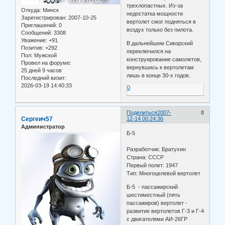
трехлопастных. Из-за
Откуда:
Минск
недостатка мощности
Зарегистрирован
: 2007-10-25
вертолет смог подняться в
Приглашений:
0
воздух только без пилота.
Сообщений:
3308
Уважение:
+91
В дальнейшем Сикорский
Позитив:
+292
переключился на
Пол:
Мужской
конструирование самолетов,
Провел на форуме:
вернувшись к вертолетам
25 дней 9 часов
лишь в конце 30-х годов.
Последний визит:
2026-03-19 14:40:33
0
Поделиться
2007-
8
Сергеич57
12-14 00:24:36
Администратор
Б-5
Разработчик: Братухин
Страна: СССР
Первый полет: 1947
Тип: Многоцелевой вертолет
Б-5 - пассажирский
шестиместный (пять
пассажиров) вертолет -
развитие вертолетов Г-3 и Г-4
с двигателями АИ-26ГР