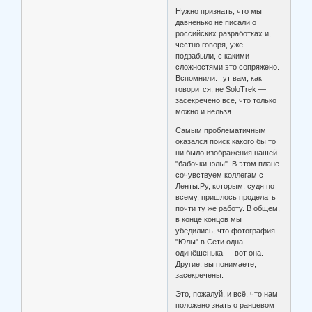
Нужно признать, что мы
давненько не писали о
российских разработках и,
честно говоря, уже
подзабыли, с какими
сложностями это сопряжено.
Вспомнили: тут вам, как
говорится, не SoloTrek —
засекречено всё, что только
можно и нельзя.
Самым проблематичным
оказался поиск какого бы то
ни было изображения нашей
"бабочки-юлы". В этом плане
сочувствуем коллегам с
Ленты.Ру, которым, судя по
всему, пришлось проделать
почти ту же работу. В общем,
в конце концов мы
убедились, что фотография
"Юлы" в Сети одна-
одинёшенька — вот она.
Другие, вы понимаете,
засекречены.
Это, пожалуй, и всё, что нам
положено знать о ранцевом