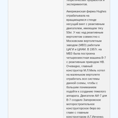
экспериментов.
Американская фирма Hughes
отрабатывала на
вращающемся стенде
несущий винт с реактивным
двигателем, имеющем тягу
50кг. У нас над реактивным
вертолетом совместно с
Московским вертолетным
заводом (МВЗ) работали
ЦАГИ и ЦИАМ. В 1957г. на
МВЗ была построена
четырехместная машина В-7
с реактивным приводом НВ.
Очевидно, главный
конструктор М.Л.Миль хотел
на маленьком вертолете
отработать все системы
данной схемы, чтобы с
большим пониманием
подойти к созданию тяжелого
аппарата. Двигатели АИ-7 для
В-7 создало Запорожское
моторостроительное
конструкторское бюро во
главе с главным
конструктором А.Г.Ивченко.