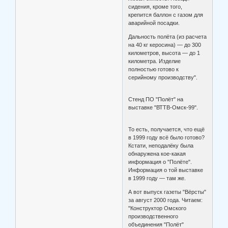
сидения, кроме того,
крепится баллон с газом для
аварийной посадки.
Дальность полёта (из расчета
на 40 кг керосина) — до 300
километров, высота — до 1
километра. Изделие
полностью готово к
серийному производству".
Стенд ПО "Полёт" на
выставке "ВТТВ-Омск-99".
То есть, получается, что ещё
в 1999 году всё было готово?
Кстати, неподалёку была
обнаружена кое-какая
информация о "Полёте".
Информация о той выставке
в 1999 году — там же.
А вот выпуск газеты "Вёрсты"
за август 2000 года. Читаем:
"Конструктор Омского
производственного
объединения "Полёт"