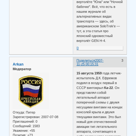
вертолёте "Юла" или "Ночной
бабочке". Всё, что есть в
нашем журнале об
альтернативных видах
транспорта — здесь, об
американском SoloTrek'е —
тут, а эта статья про
японский одноместный
вертолёт GEN H-4.
0
Поделиться
2007-
3
Arkan
11-25 00:15:31
Модератор
15 августа 1959
года летчик-
испытатель Д.К. Ефремов
поднял в воздух первый в
СССР винтокрыл
Ка-22
. Он
представлял собой
летательный аппарат
поперечной схемы с двумя
несущими винтами на концах
консолей крыла и двумя
Откуда:
Питер
тянущими винтами. Это был
Зарегистрирован
: 2007-07-08
Приглашений:
0
новый для отечественной
Сообщений:
1583
авиации тип летательного
Уважение:
+55
аппарата, сочетающего в
Позитив:
+73