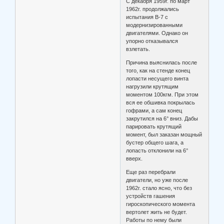
С декабря 1959г. по март
1962г. продолжались
испытания В-7 с
модернизированными
двигателями. Однако он
упорно отказывался
взлетать.
Причина выяснилась после
того, как на стенде конец
лопасти несущего винта
нагрузили крутящим
моментом 100кгм. При этом
вся ее обшивка покрылась
гофрами, а сам конец
закрутился на 6° вниз. Дабы
парировать крутящий
момент, был заказан мощный
бустер общего шага, а
лопасть отклонили на 6°
вверх.
Еще раз перебрали
двигатели, но уже после
1962г. стало ясно, что без
устройств гашения
гироскопического момента
вертолет жить не будет.
Работы по нему были