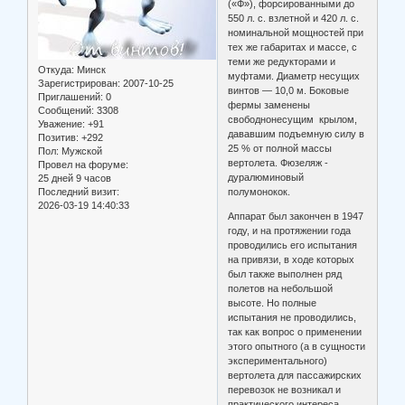
(«Ф»), форсированными до
550 л. с. взлетной и 420 л. с.
номинальной мощностей при
тех же габаритах и массе, с
теми же редукторами и
Откуда:
Минск
муфтами. Диаметр несущих
Зарегистрирован
: 2007-10-25
винтов — 10,0 м. Боковые
Приглашений:
0
фермы заменены
Сообщений:
3308
свободнонесущим крылом,
Уважение:
+91
дававшим подъемную силу в
Позитив:
+292
25 % от полной массы
Пол:
Мужской
вертолета. Фюзеляж -
Провел на форуме:
дуралюминовый
25 дней 9 часов
Последний визит:
полумонокок.
2026-03-19 14:40:33
Аппарат был закончен в 1947
году, и на протяжении года
проводились его испытания
на привязи, в ходе которых
был также выполнен ряд
полетов на небольшой
высоте. Но полные
испытания не проводились,
так как вопрос о применении
этого опытного (а в сущности
экспериментального)
вертолета для пассажирских
перевозок не возникал и
практического интереса