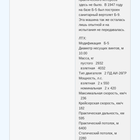
здесь не было. В 1947 году
на базе Б-5 был построен
санитарный вертолет Б-9.
Эта машина так же осталась
лишь опытной и на
испытания не передавалась.
ЛТХ:
Модификация Б-5
Диаметр несущих винтов, м
10.00
Масса, кг
пустого 2932
взлетная 4032
Тип двигателя 2 ПД АИ-26ГР
Мощность, л.с.
взлетная 2 х 550
номинальная 2 х 420
Максимальная скорость, км/ч
236
Крейсерская скорость, км/ч
182
Практическая дальность, км
595
Практический потолок, м
6400
Статический потолок, м
2280