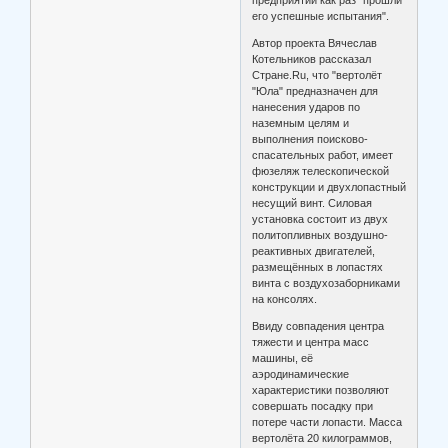
предприятии как раз "прошли
его успешные испытания".
Автор проекта Вячеслав
Котельников рассказал
Стране.Ru, что "вертолёт
"Юла" предназначен для
нанесения ударов по
наземным целям и
выполнения поисково-
спасательных работ, имеет
фюзеляж телескопической
конструкции и двухлопастный
несущий винт. Силовая
установка состоит из двух
политопливных воздушно-
реактивных двигателей,
размещённых в лопастях
винта с воздухозаборниками
на консолях.
Ввиду совпадения центра
тяжести и центра масс
машины, её
аэродинамические
характеристики позволяют
совершать посадку при
потере части лопасти. Масса
вертолёта 20 килограммов,