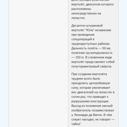
вертолёт, двигатели которого
расположены
непосредственно на
лопастях.
Десантно-штурмовой
вертолёт "Юла" незаменим
при проведении
спецопераций в
труднодоступных районах.
Дальность полёта — 50 км,
полезная грузоподъемность
— 150 кг. В сложенном виде
вертолёт представляет собой
полутораметровый свёрток.
При создании вертолёта
труднее всего было
преодолеть центробежную
силу, которая увеличивает
вес двигателей на лопастях в
сотни раз, что приводит к
разрушению конструкции.
Выход из положения омский
изобретатель позаимствовал
у Леонардо да Винчи. В чём
секрет находки, не говорит —
тайна".