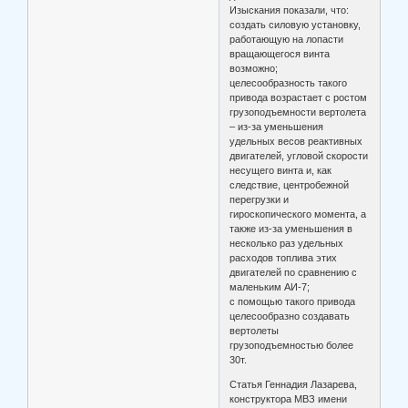
Изыскания показали, что:
создать силовую установку,
работающую на лопасти
вращающегося винта
возможно;
целесообразность такого
привода возрастает с ростом
грузоподъемности вертолета
– из-за уменьшения
удельных весов реактивных
двигателей, угловой скорости
несущего винта и, как
следствие, центробежной
перегрузки и
гироскопического момента, а
также из-за уменьшения в
несколько раз удельных
расходов топлива этих
двигателей по сравнению с
маленьким АИ-7;
с помощью такого привода
целесообразно создавать
вертолеты
грузоподъемностью более
30т.
Статья Геннадия Лазарева,
конструктора МВЗ имени