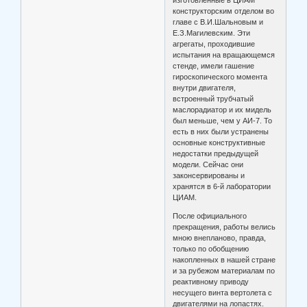
конструкторским отделом во
главе с В.И.Шальновым и
Е.З.Магилевским. Эти
агрегаты, проходившие
испытания на вращающемся
стенде, имели гашение
гироскопического момента
внутри двигателя,
встроенный трубчатый
маслорадиатор и их мидель
был меньше, чем у АИ-7. То
есть в них были устранены
основные конструктивные
недостатки предыдущей
модели. Сейчас они
законсервированы и
хранятся в 6-й лаборатории
ЦИАМ.
После официального
прекращения, работы велись
мною внепланово, правда,
только по обобщению
накопленных в нашей стране
и за рубежом материалам по
реактивному приводу
несущего винта вертолета с
двигателями на лопастях.