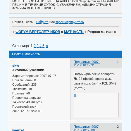
МОЖЕТЕ ВОЙТИ ПИШИТЕ НА АДРЕС, kirill83s-pb@mail.ru ПРОБЛЕМУ
РЕШИМ В ТЕЧЕНИЕ СУТОК. С УВАЖЕНИЕМ, АДМИНИСТРАЦИЯ
ФОРУМА ВЕРТОЛЕТЧИКОВ.
Привет, Гость!
Войдите
или
зарегистрируйтесь
.
»
ФОРУМ ВЕРТОЛЕТЧИКОВ
»
МАТЧАСТЬ
»
Редкая матчасть
Страница:
1
2
3
4
5
»
Редкая матчасть
Поделиться
2007-
1
skw
11-12 18:19:31
Активный участник
Полумифические аппараты
Зарегистрирован
: 2007-07-27
Як-24 (фото1, вроде даже
Приглашений:
0
целый полк был) и PZL SM-2
Сообщений:
236
(фото2):
Уважение:
+8
Позитив:
+9
0
Провел на форуме:
14 часов 43 минуты
Последний визит:
2013-12-14 09:34:51
Поделиться
2007-
2
wenzel
11-15 18:59:00