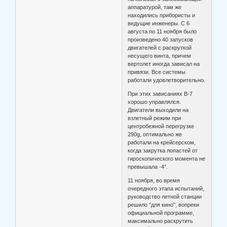
аппаратурой, там же
находились прибористы и
ведущие инженеры. С 6
августа по 11 ноября было
произведено 40 запусков
двигателей с раскруткой
несущего винта, причем
вертолет иногда зависал на
привязи. Все системы
работали удовлетворительно.
При этих зависаниях В-7
хорошо управлялся.
Двигатели выходили на
взлетный режим при
центробежной перегрузке
290g, оптимально же
работали на крейсерском,
когда закрутка лопастей от
гироскопического момента не
превышала -4°.
11 ноября, во время
очередного этапа испытаний,
руководство летной станции
решило "для кино", вопреки
официальной программе,
максимально раскрутить