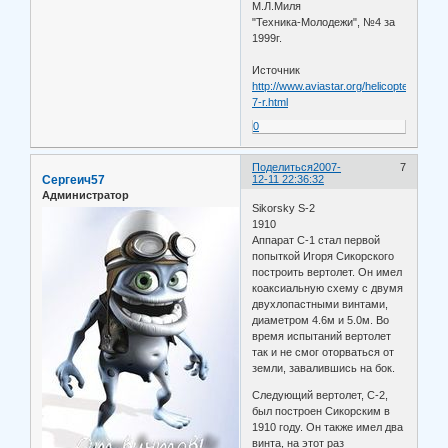
М.Л.Миля
"Техника-Молодежи", №4 за
1999г.
Источник
http://www.aviastar.org/helicopters_rus/
7-r.html
0
Поделиться
2007-
7
Сергеич57
12-11 22:36:32
Администратор
Sikorsky S-2
1910
Аппарат С-1 стал первой
попыткой Игоря Сикорского
построить вертолет. Он имел
коаксиальную схему с двумя
двухлопастными винтами,
диаметром 4.6м и 5.0м. Во
время испытаний вертолет
так и не смог оторваться от
земли, завалившись на бок.
Следующий вертолет, С-2,
был построен Сикорским в
1910 году. Он также имел два
винта, на этот раз