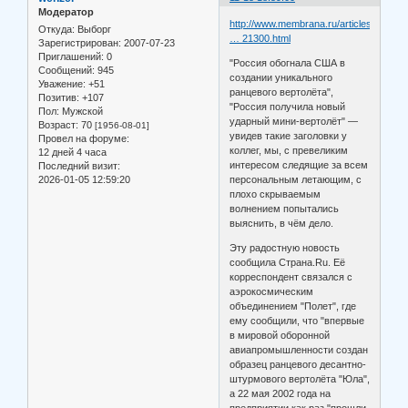
Модератор
http://www.membrana.ru/articles/technic
Откуда:
Выборг
… 21300.html
Зарегистрирован
: 2007-07-23
Приглашений:
0
"Россия обогнала США в
Сообщений:
945
создании уникального
Уважение:
+51
ранцевого вертолёта",
Позитив:
+107
"Россия получила новый
Пол:
Мужской
ударный мини-вертолёт" —
Возраст:
70
[1956-08-01]
увидев такие заголовки у
Провел на форуме:
коллег, мы, с превеликим
12 дней 4 часа
интересом следящие за всем
Последний визит:
2026-01-05 12:59:20
персональным летающим, с
плохо скрываемым
волнением попытались
выяснить, в чём дело.
Эту радостную новость
сообщила Страна.Ru. Её
корреспондент связался с
аэрокосмическим
объединением "Полет", где
ему сообщили, что "впервые
в мировой оборонной
авиапромышленности создан
образец ранцевого десантно-
штурмового вертолёта "Юла",
а 22 мая 2002 года на