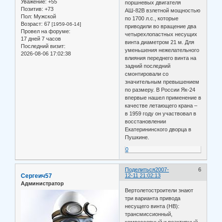
Уважение:
+55
поршневых двигателя
Позитив:
+73
АШ-82В взлетной мощностью
Пол:
Мужской
по 1700 л.с., которые
Возраст:
67
[1959-06-14]
приводили во вращение два
Провел на форуме:
четырехлопастных несущих
17 дней 7 часов
винта диаметром 21 м. Для
Последний визит:
уменьшения нежелательного
2026-08-06 17:02:38
влияния переднего винта на
задний последний
смонтировали со
значительным превышением
по размеру. В России Як-24
впервые нашел применение в
качестве летающего крана –
в 1959 году он участвовал в
восстановлении
Екатерининского дворца в
Пушкине.
0
Поделиться
2007-
6
Сергеич57
12-11 21:02:13
Администратор
Вертолетостроители знают
три варианта привода
несущего винта (НВ):
трансмиссионный,
комрессорный и реактивный.