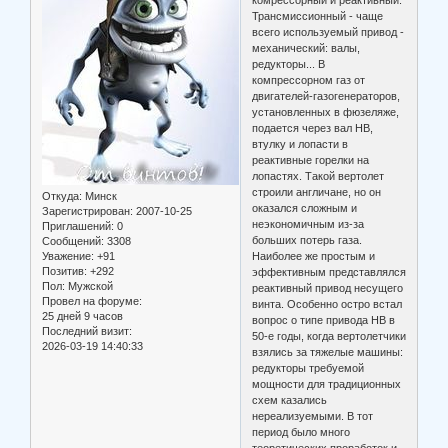
Трансмиссионный - чаще
всего используемый привод -
механический: валы,
редукторы... В
компрессорном газ от
двигателей-газогенераторов,
установленных в фюзеляже,
подается через вал НВ,
втулку и лопасти в
реактивные горелки на
лопастях. Такой вертолет
строили англичане, но он
Откуда:
Минск
оказался сложным и
Зарегистрирован
: 2007-10-25
неэкономичным из-за
Приглашений:
0
больших потерь газа.
Сообщений:
3308
Уважение:
+91
Наиболее же простым и
Позитив:
+292
эффективным представлялся
Пол:
Мужской
реактивный привод несущего
Провел на форуме:
винта. Особенно остро встал
25 дней 9 часов
вопрос о типе привода НВ в
Последний визит:
50-е годы, когда вертолетчики
2026-03-19 14:40:33
взялись за тяжелые машины:
редукторы требуемой
мощности для традиционных
схем казались
нереализуемыми. В тот
период было много
теоретических проработок и