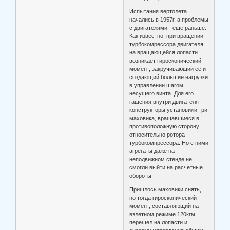
Испытания вертолета
начались в 1957г, а проблемы
с двигателями - еще раньше.
Как известно, при вращении
турбокомрессора двигателя
на вращающейся лопасти
возникает гироскопический
момент, закручивающий ее и
создающий большие нагрузки
в управлении шагом
несущего винта. Для его
гашения внутри двигателя
конструкторы установили три
маховика, вращавшиеся в
противоположную сторону
относительно ротора
турбокомпрессора. Но с ними
агрегаты даже на
неподвижном стенде не
смогли выйти на расчетные
обороты.
Пришлось маховики снять,
но тогда гироскопический
момент, составляющий на
взлетном режиме 120кгм,
перешел на лопасти и