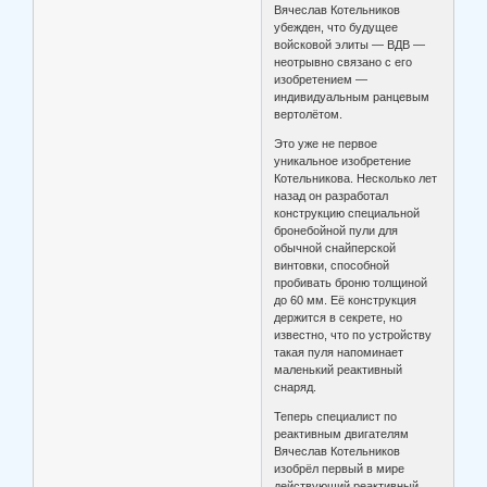
Вячеслав Котельников
убежден, что будущее
войсковой элиты — ВДВ —
неотрывно связано с его
изобретением —
индивидуальным ранцевым
вертолётом.
Это уже не первое
уникальное изобретение
Котельникова. Несколько лет
назад он разработал
конструкцию специальной
бронебойной пули для
обычной снайперской
винтовки, способной
пробивать броню толщиной
до 60 мм. Её конструкция
держится в секрете, но
известно, что по устройству
такая пуля напоминает
маленький реактивный
снаряд.
Теперь специалист по
реактивным двигателям
Вячеслав Котельников
изобрёл первый в мире
действующий реактивный