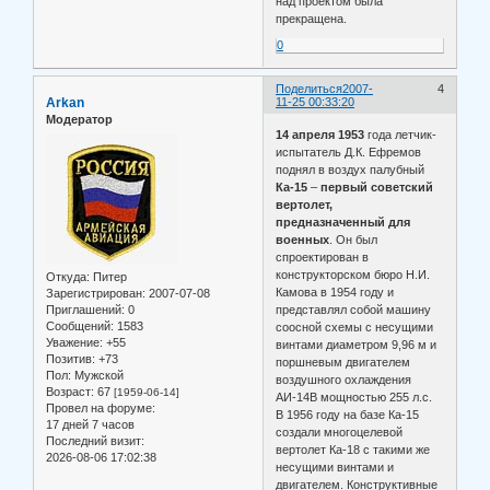
над проектом была
прекращена.
0
Поделиться
2007-
4
Arkan
11-25 00:33:20
Модератор
14 апреля 1953
года летчик-
испытатель Д.К. Ефремов
поднял в воздух палубный
Ка-15
–
первый советский
вертолет,
предназначенный для
военных
. Он был
спроектирован в
конструкторском бюро Н.И.
Откуда:
Питер
Камова в 1954 году и
Зарегистрирован
: 2007-07-08
Приглашений:
0
представлял собой машину
Сообщений:
1583
соосной схемы с несущими
Уважение:
+55
винтами диаметром 9,96 м и
Позитив:
+73
поршневым двигателем
Пол:
Мужской
воздушного охлаждения
Возраст:
67
[1959-06-14]
АИ-14В мощностью 255 л.с.
Провел на форуме:
В 1956 году на базе Ка-15
17 дней 7 часов
создали многоцелевой
Последний визит:
вертолет Ка-18 с такими же
2026-08-06 17:02:38
несущими винтами и
двигателем. Конструктивные