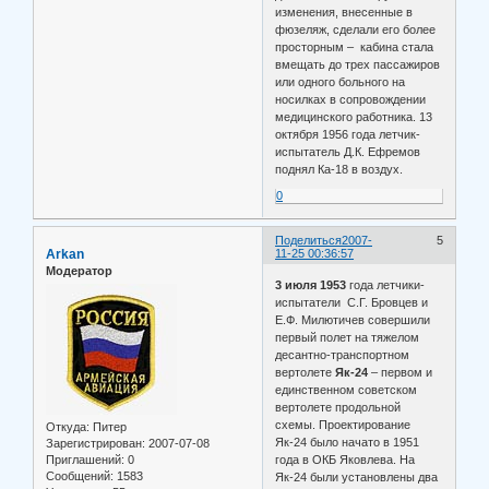
изменения, внесенные в
фюзеляж, сделали его более
просторным – кабина стала
вмещать до трех пассажиров
или одного больного на
носилках в сопровождении
медицинского работника. 13
октября 1956 года летчик-
испытатель Д.К. Ефремов
поднял Ка-18 в воздух.
0
Поделиться
2007-
5
Arkan
11-25 00:36:57
Модератор
3 июля 1953
года летчики-
испытатели С.Г. Бровцев и
Е.Ф. Милютичев совершили
первый полет на тяжелом
десантно-транспортном
вертолете
Як-24
– первом и
единственном советском
вертолете продольной
схемы. Проектирование
Откуда:
Питер
Як-24 было начато в 1951
Зарегистрирован
: 2007-07-08
Приглашений:
0
года в ОКБ Яковлева. На
Сообщений:
1583
Як-24 были установлены два