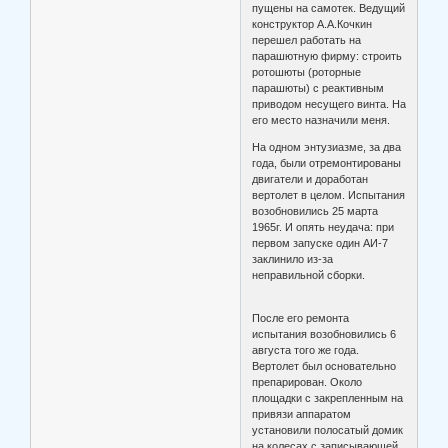
пущены на самотек. Ведущий
конструктор А.А.Кочкин
перешел работать на
парашютную фирму: строить
ротошюты (роторные
парашюты) с реактивным
приводом несущего винта. На
его место назначили меня.
На одном энтузиазме, за два
года, были отремонтированы
двигатели и доработан
вертолет в целом. Испытания
возобновились 25 марта
1965г. И опять неудача: при
первом запуске один АИ-7
заклинило из-за
неправильной сборки.
После его ремонта
испытания возобновились 6
августа того же года.
Вертолет был основательно
препарирован. Около
площадки с закрепленным на
привязи аппаратом
установили полосатый домик
на колесах с записывающей