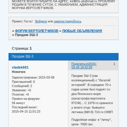
МОЖЕТЕ ВОЙТИ ПИШИТЕ НА АДРЕС, kirill83s-pb@mail.ru ПРОБЛЕМУ
РЕШИМ В ТЕЧЕНИЕ СУТОК. С УВАЖЕНИЕМ, АДМИНИСТРАЦИЯ
ФОРУМА ВЕРТОЛЕТЧИКОВ.
Привет, Гость!
Войдите
или
зарегистрируйтесь
.
»
ФОРУМ ВЕРТОЛЕТЧИКОВ
»
ЛЮБЫЕ ОБЪЯВЛЕНИЯ
»
Продам ЗШ-3
Страница:
1
Продам ЗШ-3
Поделиться
2015-
1
vladek681
03-08 18:42:59
Новичок
Продам ЗШ-3 (как
Зарегистрирован
: 2015-03-08
коллекционный) с "богатой
Приглашений:
0
историей". В середине 70-х
Сообщений:
2
годов шлем был поднят со
Уважение:
+0
дна Японского моря
Позитив:
+0
(катастрофа вертолета
Провел на форуме:
56 минут
КТОФ)... С 1979-го хранился
Последний визит:
у моего отца- бывшего
2015-04-15 11:01:23
летчика (МИ-8) 710-го ОКВП
Подробная инфа- в "личку",
цена- 7000 грн.