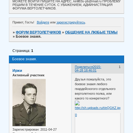
МОЖЕТЕ ВОЙТИ ПИШИТЕ НА АДРЕС, kirill83s-pb@mail.ru ПРОБЛЕМУ
РЕШИМ В ТЕЧЕНИЕ СУТОК. С УВАЖЕНИЕМ, АДМИНИСТРАЦИЯ
ФОРУМА ВЕРТОЛЕТЧИКОВ.
Привет, Гость!
Войдите
или
зарегистрируйтесь
.
»
ФОРУМ ВЕРТОЛЕТЧИКОВ
»
ОБЩЕНИЕ НА ЛЮБЫЕ ТЕМЫ
»
Боевое знамя.
Страница:
1
Боевое знамя.
Поделиться
2015-
1
Иржи
04-28 18:46:01
Активный участник
Друзья пожалуйста, это
боевое знамя любого
гвардейскогого отдельного
вертолетного полка, или
какого то конкретного?
0
Зарегистрирован
: 2011-04-27