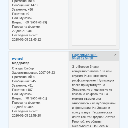
Приглашений:
0
Сообщений:
1473
Уважение:
+36
Позитив:
+0
Пол:
Мужской
Возраст:
69
[1957-03-15]
Провел на форуме:
22 дня 21 час
Последний визит:
2020-02-08 21:45:12
Поделиться
2015-
2
wenzel
04-28 19:54:38
Модератор
Это Боевое Знамя
Откуда:
Выборг
конкретного полка. Я в нем
Зарегистрирован
: 2007-07-23
служил. Ныне этот полк
Приглашений:
0
расформирован. Нумерация
Сообщений:
945
полка присутствует на
Уважение:
+51
Знамени, но специально не
Позитив:
+107
Пол:
Мужской
показана на фото, т.к. на
Возраст:
70
[1956-08-01]
момент съемки она
Провел на форуме:
относилась к не публикуемой
12 дней 4 часа
информации. На Знамени
Последний визит:
присутствует Георгиевская
2026-01-05 12:59:20
лента (лента Ордена Святого
Георгия), ею обвиты
аксельбанты. На Боевых