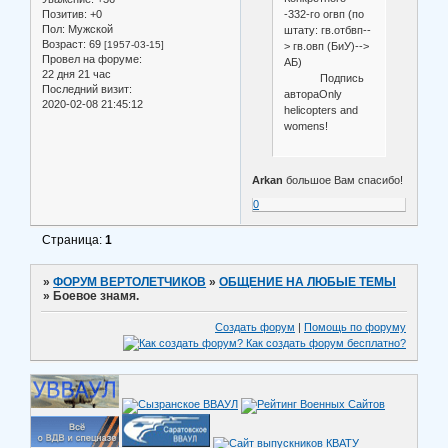
-332-го огвп (по
Позитив:
+0
Пол:
Мужской
штату: гв.отбвп--
Возраст:
69
[1957-03-15]
> гв.овп (БиУ)-->
Провел на форуме:
АБ)
22 дня 21 час
Подпись
Последний визит:
автораOnly
2020-02-08 21:45:12
helicopters and
womens!
Arkan
большое Вам спасибо!
0
Страница:
1
»
ФОРУМ ВЕРТОЛЕТЧИКОВ
»
ОБЩЕНИЕ НА ЛЮБЫЕ ТЕМЫ
»
Боевое знамя.
Создать форум
|
Помощь по форуму