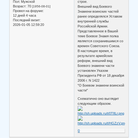
Пол:
Мужской
строе.
Возраст:
70
[1956-08-01]
Внешний вид Боевого
Провел на форуме:
Знамени воинских частей
12 дней 4 часа
ранее определялся Уставом
Последний визит:
внутренней службы
2026-01-05 12:59:20
Российской Армии.
Представленное в Вашей
теме Боевое Знамя полка
является сохранившимся со
времен Советского Союза.
В настоящее время, в
результате армейских
реформ, внешний вид
Боевого знамени части
установлен Указом
Президента РФ от 18 декабря
2006 г. N 1422
"О Боевом знамени воинской
части"
Схематично оно выглядит
следующим образом.
0