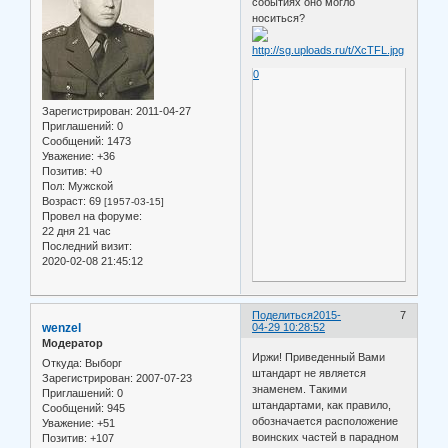
событиях оно могло
носиться?
0
Зарегистрирован
: 2011-04-27
Приглашений:
0
Сообщений:
1473
Уважение:
+36
Позитив:
+0
Пол:
Мужской
Возраст:
69
[1957-03-15]
Провел на форуме:
22 дня 21 час
Последний визит:
2020-02-08 21:45:12
Поделиться
2015-
7
wenzel
04-29 10:28:52
Модератор
Иржи! Приведенный Вами
Откуда:
Выборг
штандарт не является
Зарегистрирован
: 2007-07-23
знаменем. Такими
Приглашений:
0
штандартами, как правило,
Сообщений:
945
обозначается расположение
Уважение:
+51
воинских частей в парадном
Позитив:
+107