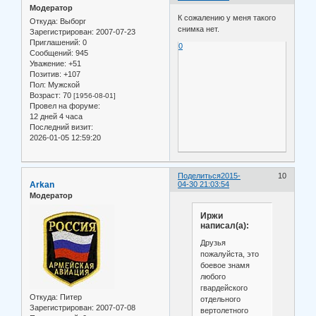
Модератор
К сожалению у меня такого
Откуда:
Выборг
снимка нет.
Зарегистрирован
: 2007-07-23
Приглашений:
0
0
Сообщений:
945
Уважение:
+51
Позитив:
+107
Пол:
Мужской
Возраст:
70
[1956-08-01]
Провел на форуме:
12 дней 4 часа
Последний визит:
2026-01-05 12:59:20
Поделиться
2015-
10
Arkan
04-30 21:03:54
Модератор
Иржи
написал(а):
Друзья
пожалуйста, это
боевое знамя
любого
гвардейского
Откуда:
Питер
отдельного
Зарегистрирован
: 2007-07-08
вертолетного