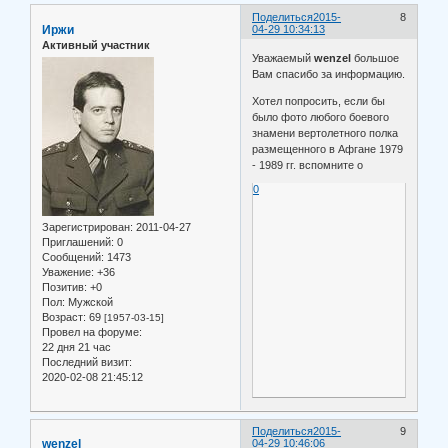
Поделиться
2015-
8
Иржи
04-29 10:34:13
Активный участник
Уважаемый
wenzel
большое
Вам спасибо за информацию.
Хотел попросить, если бы
было фото любого боевого
знамени вертолетного полка
размещенного в Афгане 1979
- 1989 гг. вспомните о
0
Зарегистрирован
: 2011-04-27
Приглашений:
0
Сообщений:
1473
Уважение:
+36
Позитив:
+0
Пол:
Мужской
Возраст:
69
[1957-03-15]
Провел на форуме:
22 дня 21 час
Последний визит:
2020-02-08 21:45:12
Поделиться
2015-
9
wenzel
04-29 10:46:06