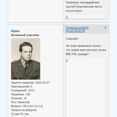
Знаменах негвардейских
частей Георгиевская лента
отсутствует.
0
Поделиться
2015-
3
Иржи
04-28 20:02:40
Активный участник
Спасибо!
Не знаю правильно понял -
это знамя вертолетного полка
ВВС РФ, правда?
0
Зарегистрирован
: 2011-04-27
Приглашений:
0
Сообщений:
1473
Уважение:
+36
Позитив:
+0
Пол:
Мужской
Возраст:
69
[1957-03-15]
Провел на форуме:
22 дня 21 час