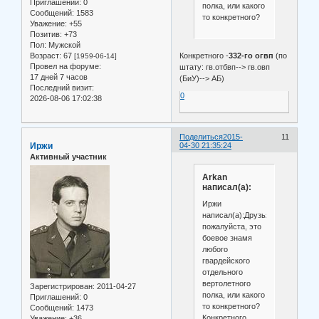
Приглашений:
0
полка, или какого
Сообщений:
1583
то конкретного?
Уважение:
+55
Позитив:
+73
Пол:
Мужской
Возраст:
67
Конкретного -
332-го огвп
(по
[1959-06-14]
Провел на форуме:
штату: гв.отбвп--> гв.овп
17 дней 7 часов
(БиУ)--> АБ)
Последний визит:
0
2026-08-06 17:02:38
Поделиться
2015-
11
Иржи
04-30 21:35:24
Активный участник
Arkan
написал(а):
Иржи
написал(а):Друзья
пожалуйста, это
боевое знамя
любого
гвардейского
отдельного
вертолетного
Зарегистрирован
: 2011-04-27
полка, или какого
Приглашений:
0
то конкретного?
Сообщений:
1473
Конкретного
Уважение:
+36