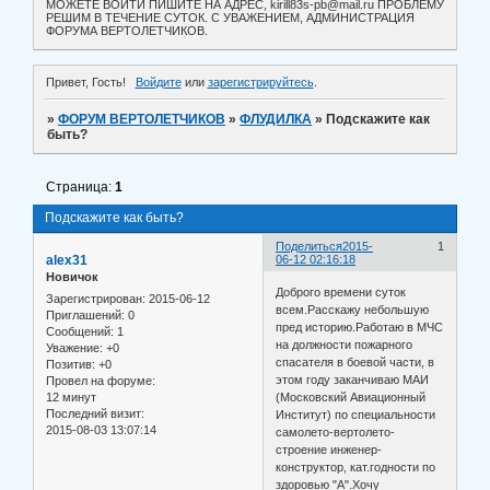
МОЖЕТЕ ВОЙТИ ПИШИТЕ НА АДРЕС, kirill83s-pb@mail.ru ПРОБЛЕМУ
РЕШИМ В ТЕЧЕНИЕ СУТОК. С УВАЖЕНИЕМ, АДМИНИСТРАЦИЯ
ФОРУМА ВЕРТОЛЕТЧИКОВ.
Привет, Гость!
Войдите
или
зарегистрируйтесь
.
»
ФОРУМ ВЕРТОЛЕТЧИКОВ
»
ФЛУДИЛКА
»
Подскажите как
быть?
Страница:
1
Подскажите как быть?
Поделиться
2015-
1
alex31
06-12 02:16:18
Новичок
Доброго времени суток
Зарегистрирован
: 2015-06-12
всем.Расскажу небольшую
Приглашений:
0
пред историю.Работаю в МЧС
Сообщений:
1
на должности пожарного
Уважение:
+0
спасателя в боевой части, в
Позитив:
+0
этом году заканчиваю МАИ
Провел на форуме:
12 минут
(Московский Авиационный
Последний визит:
Институт) по специальности
2015-08-03 13:07:14
самолето-вертолето-
строение инженер-
конструктор, кат.годности по
здоровью "А".Хочу