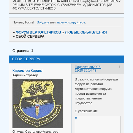
МОЖЕТЕ ВОЙТИ ПИШИТЕ НА АДРЕС, kirill83s-pb@mail.ru ПРОБЛЕМУ
РЕШИМ В ТЕЧЕНИЕ СУТОК. С УВАЖЕНИЕМ, АДМИНИСТРАЦИЯ
ФОРУМА ВЕРТОЛЕТЧИКОВ.
Привет, Гость!
Войдите
или
зарегистрируйтесь
.
»
ФОРУМ ВЕРТОЛЕТЧИКОВ
»
ЛЮБЫЕ ОБЪЯВЛЕНИЯ
»
СБОЙ СЕРВЕРА
Страница:
1
СБОЙ СЕРВЕРА
Поделиться
2007-
1
Кириллов Кирилл
11-20 23:14:49
Администратор
В связи с поломкой сервера
форум не работал.
Администрация форума
просит извинения за
предоставленные
неудобства.
С уважением!!!
0
Откуда:
Сертолово-Агалатово