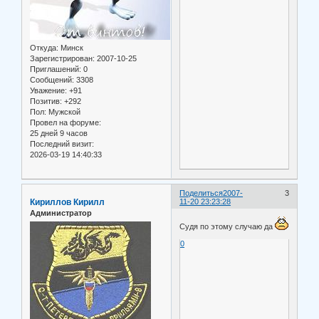
Откуда:
Минск
Зарегистрирован
: 2007-10-25
Приглашений:
0
Сообщений:
3308
Уважение:
+91
Позитив:
+292
Пол:
Мужской
Провел на форуме:
25 дней 9 часов
Последний визит:
2026-03-19 14:40:33
Поделиться
2007-
3
Кириллов Кирилл
11-20 23:23:28
Администратор
Судя по этому случаю да
0