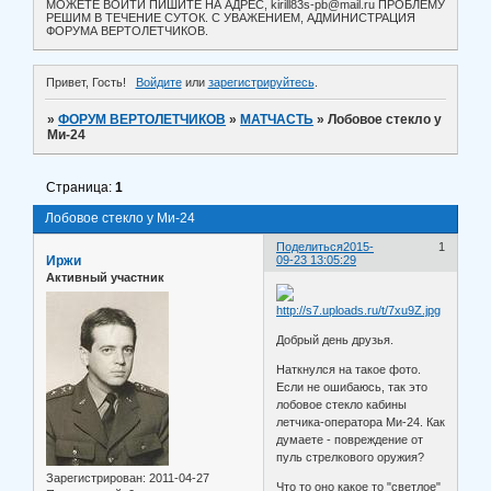
МОЖЕТЕ ВОЙТИ ПИШИТЕ НА АДРЕС, kirill83s-pb@mail.ru ПРОБЛЕМУ
РЕШИМ В ТЕЧЕНИЕ СУТОК. С УВАЖЕНИЕМ, АДМИНИСТРАЦИЯ
ФОРУМА ВЕРТОЛЕТЧИКОВ.
Привет, Гость!
Войдите
или
зарегистрируйтесь
.
»
ФОРУМ ВЕРТОЛЕТЧИКОВ
»
МАТЧАСТЬ
»
Лобовое стекло у
Ми-24
Страница:
1
Лобовое стекло у Ми-24
Поделиться
2015-
1
Иржи
09-23 13:05:29
Активный участник
Добрый день друзья.
Наткнулся на такое фото.
Если не ошибаюсь, так это
лобовое стекло кабины
летчика-оператора Ми-24. Как
думаете - повреждение от
пуль стрелкового оружия?
Зарегистрирован
: 2011-04-27
Что то оно какое то "светлое"