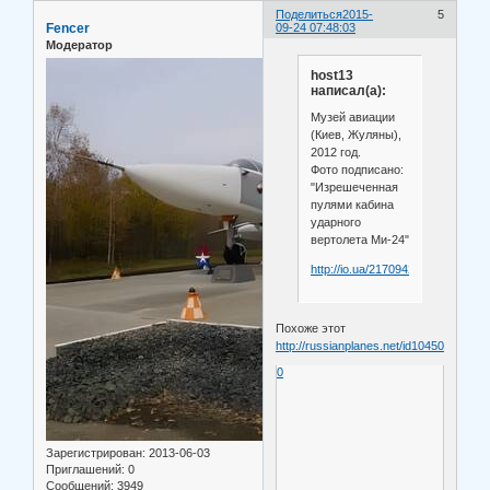
Поделиться
2015-
5
Fencer
09-24 07:48:03
Модератор
host13
написал(а):
Музей авиации
(Киев, Жуляны),
2012 год.
Фото подписано:
"Изрешеченная
пулями кабина
ударного
вертолета Ми-24"
http://io.ua/21709421
Похоже этот
http://russianplanes.net/id104506
0
Зарегистрирован
: 2013-06-03
Приглашений:
0
Сообщений:
3949