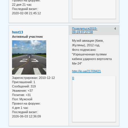
Провел на форуме:
22 дня 21 час
Последний визит:
2020-02-08 21:45:12
Поделиться
2015-
4
host13
09-24 07:27:58
Активный участник
Музей авиации (Киев,
Жуляны), 2012 год.
Фото подписано:
"Изрешеченная пулями
кабина ударного вертолета
Ми-24"
http://io.ua/21709421
Зарегистрирован
: 2010-12-12
0
Приглашений:
1
Сообщений:
319
Уважение:
+37
Позитив:
+31
Пол:
Мужской
Провел на форуме:
4 дня 1 час
Последний визит:
2026-06-03 12:36:09