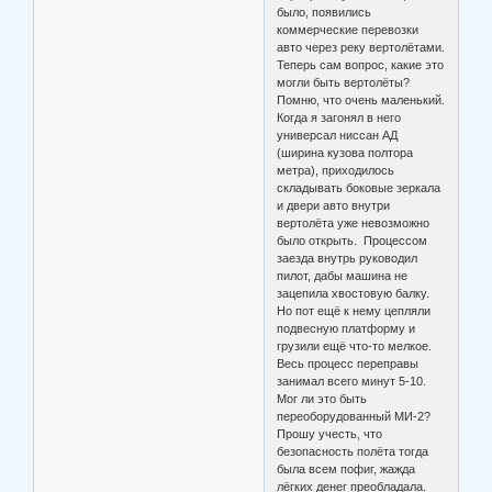
было, появились
коммерческие перевозки
авто через реку вертолётами.
Теперь сам вопрос, какие это
могли быть вертолёты?
Помню, что очень маленький.
Когда я загонял в него
универсал ниссан АД
(ширина кузова полтора
метра), приходилось
складывать боковые зеркала
и двери авто внутри
вертолёта уже невозможно
было открыть. Процессом
заезда внутрь руководил
пилот, дабы машина не
зацепила хвостовую балку.
Но пот ещё к нему цепляли
подвесную платформу и
грузили ещё что-то мелкое.
Весь процесс переправы
занимал всего минут 5-10.
Мог ли это быть
переоборудованный МИ-2?
Прошу учесть, что
безопасность полёта тогда
была всем пофиг, жажда
лёгких денег преобладала.