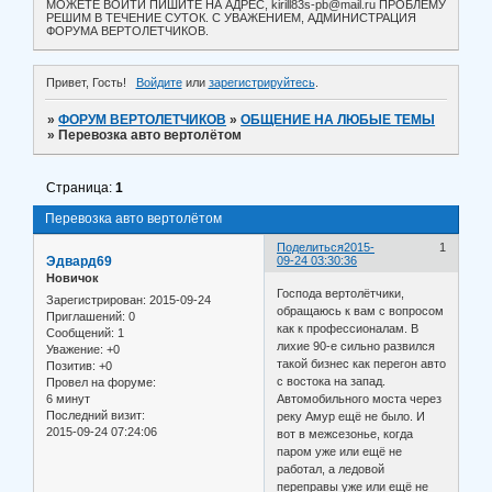
МОЖЕТЕ ВОЙТИ ПИШИТЕ НА АДРЕС, kirill83s-pb@mail.ru ПРОБЛЕМУ
РЕШИМ В ТЕЧЕНИЕ СУТОК. С УВАЖЕНИЕМ, АДМИНИСТРАЦИЯ
ФОРУМА ВЕРТОЛЕТЧИКОВ.
Привет, Гость!
Войдите
или
зарегистрируйтесь
.
»
ФОРУМ ВЕРТОЛЕТЧИКОВ
»
ОБЩЕНИЕ НА ЛЮБЫЕ ТЕМЫ
»
Перевозка авто вертолётом
Страница:
1
Перевозка авто вертолётом
Поделиться
2015-
1
Эдвард69
09-24 03:30:36
Новичок
Господа вертолётчики,
Зарегистрирован
: 2015-09-24
обращаюсь к вам с вопросом
Приглашений:
0
как к профессионалам. В
Сообщений:
1
лихие 90-е сильно развился
Уважение:
+0
такой бизнес как перегон авто
Позитив:
+0
с востока на запад.
Провел на форуме:
6 минут
Автомобильного моста через
Последний визит:
реку Амур ещё не было. И
2015-09-24 07:24:06
вот в межсезонье, когда
паром уже или ещё не
работал, а ледовой
переправы уже или ещё не