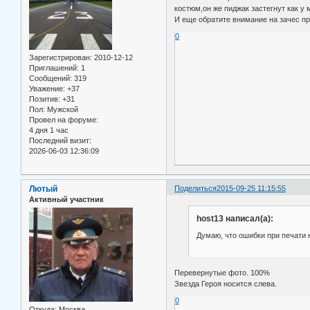
костюм,он же пиджак застегнут как у м
И еще обратите внимание на зачес при
0
Зарегистрирован
: 2010-12-12
Приглашений:
1
Сообщений:
319
Уважение:
+37
Позитив:
+31
Пол:
Мужской
Провел на форуме:
4 дня 1 час
Последний визит:
2026-06-03 12:36:09
Лютый
Поделиться
2015-09-25 11:15:55
Активный участник
host13 написал(а):
Думаю, что ошибки при печати 
Перевернутые фото. 100%
Звезда Героя носится слева.
0
Откуда:
Москва