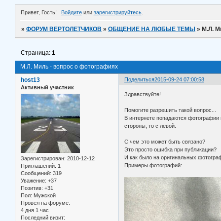
Привет, Гость!
Войдите
или
зарегистрируйтесь
.
»
ФОРУМ ВЕРТОЛЕТЧИКОВ
»
ОБЩЕНИЕ НА ЛЮБЫЕ ТЕМЫ
»
М.Л. М
Страница:
1
М.Л. Миль - вопрос о фотографиях
host13
Поделиться
2015-09-24 07:00:58
Активный участник
Здравствуйте!
Помогите разрешить такой вопрос...
В интернете попадаются фотографии к
стороны, то с левой.
С чем это может быть связано?
Это просто ошибка при публикации?
И как было на оригинальных фотогра
Зарегистрирован
: 2010-12-12
Примеры фотографий:
Приглашений:
1
Сообщений:
319
Уважение:
+37
Позитив:
+31
Пол:
Мужской
Провел на форуме:
4 дня 1 час
Последний визит: