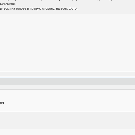
альчиков...
чески на голове в правую сторону, на всех фото...
нет