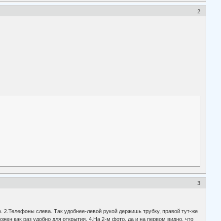
2
3
го. 2.Телефоны слева. Так удобнее-левой рукой держишь трубку, правой тут-же
ен как раз удобно для открытия. 4.На 2-м фото, да и на первом видно, что