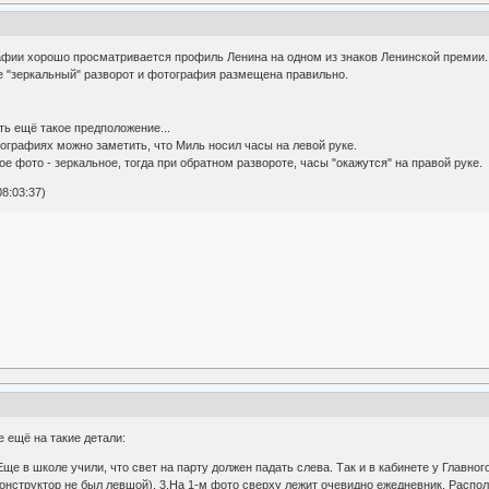
афии хорошо просматривается профиль Ленина на одном из знаков Ленинской премии.
не "зеркальный" разворот и фотография размещена правильно.
ь ещё такое предположение...
ографиях можно заметить, что Миль носил часы на левой руке.
ое фото - зеркальное, тогда при обратном развороте, часы "окажутся" на правой руке.
8:03:37)
 ещё на такие детали:
Еще в школе учили, что свет на парту должен падать слева. Так и в кабинете у Главно
онструктор не был левшой). 3.На 1-м фото сверху лежит очевидно ежедневник. Располож