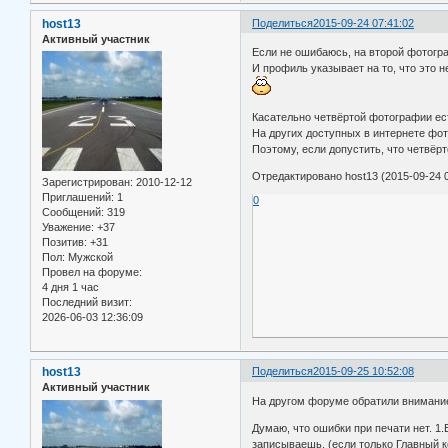
host13
Поделиться
2015-09-24 07:41:02
Активный участник
Если не ошибаюсь, на второй фотогр
И профиль указывает на то, что это 
Касательно четвёртой фотографии ест
На других доступных в интернете фот
Поэтому, если допустить, что четвёрт
Отредактировано host13 (2015-09-24 0
Зарегистрирован
: 2010-12-12
Приглашений:
1
0
Сообщений:
319
Уважение:
+37
Позитив:
+31
Пол:
Мужской
Провел на форуме:
4 дня 1 час
Последний визит:
2026-06-03 12:36:09
host13
Поделиться
2015-09-25 10:52:08
Активный участник
На другом форуме обратили внимание
Думаю, что ошибки при печати нет. 1.
записываешь. (если только Главный к