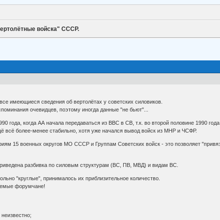
ертолётные войска" СССР.
 все имеющиеся сведения об вертолётах у советских силовиков.
споминания очевидцев, поэтому иногда данные "не бьют"...
990 года, когда АА начала передаваться из ВВС в СВ, т.к. во второй половине 1990 года
ё всё более-менее стабильно, хотя уже начался вывод войск из МНР и ЧСФР.
риям 15 военных округов МО СССР и Группам Советских войск - это позволяет "привяза
приведена разбивка по силовым структурам (ВС, ПВ, МВД) и видам ВС.
ольно "круглые", принималось их приблизительное количество.
аемые форумчане!
о неизвестно;