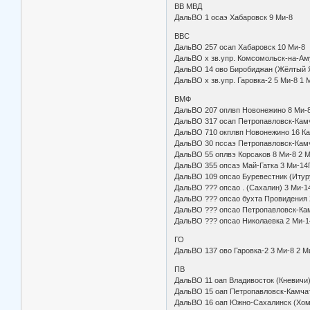
ВВ МВД
ДальВО 1 осаэ Хабаровск 
ВВС
ДальВО 257 осап Хабаровск 
ДальВО х зв.упр. Комсомольск-
ДальВО 14 ово Биробиджан (Жё
ДальВО х зв.упр. Гаровка-2 5
ВМФ
ДальВО 207 оплвп Новонежино 8 Ми-
ДальВО 317 осап Петропавловск-К
ДальВО 710 окплвп Новонежино 16 
ДальВО 30 пссаэ Петропавловск-
ДальВО 55 оплвэ Корсаков 8 Ми-
ДальВО 355 опсаэ Май-Гатк
ДальВО 109 опсао Буревестник 
ДальВО ??? опсао . (Сахали
ДальВО ??? опсао бухта Прови
ДальВО ??? опсао Петропавлов
ДальВО ??? опсао Николаевка
ГО
ДальВО 137 ово Гаровка-2 3 
ПВ
ДальВО 11 оап Владивосток (Кневич
ДальВО 15 оап Петропавловск-Камча
ДальВО 16 оап Южно-Сахалинск (Х