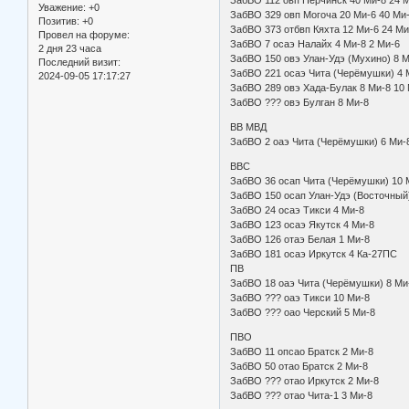
Уважение:
+0
ЗабВО 329 овп Могоча 20 Ми-
Позитив:
+0
ЗабВО 373 отбвп Кяхта 12 Ми-6 
Провел на форуме:
ЗабВО 7 осаэ Налайх 4 Ми-8
2 дня 23 часа
ЗабВО 150 овэ Улан-Удэ (Мухи
Последний визит:
ЗабВО 221 осаэ Чита (Черём
2024-09-05 17:17:27
ЗабВО 289 овэ Хада-Булак 8 Ми-
ЗабВО ??? овэ Булган 8 
ВВ МВД
ЗабВО 2 оаэ Чита (Черёмуш
ВВС
ЗабВО 36 осап Чита (Черёмуш
ЗабВО 150 осап Улан-Удэ (Восто
ЗабВО 24 осаэ Тикси 4 М
ЗабВО 123 осаэ Якутск 4 
ЗабВО 126 отаэ Белая 1 
ЗабВО 181 осаэ Иркутск 4
ПВ
ЗабВО 18 оаэ Чита (Черёму
ЗабВО ??? оаэ Тикси 10 
ЗабВО ??? оао Черский 5 
ПВО
ЗабВО 11 опсао Братск 2 
ЗабВО 50 отао Братск 2 М
ЗабВО ??? отао Иркутск 2
ЗабВО ??? отао Чита-1 3 