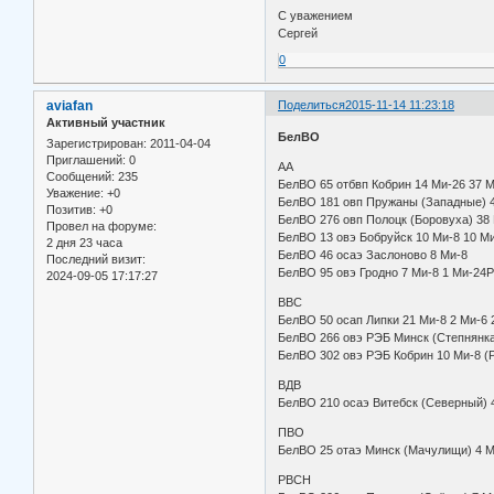
С уважением
Сергей
0
aviafan
Поделиться
2015-11-14 11:23:18
Активный участник
БелВО
Зарегистрирован
: 2011-04-04
Приглашений:
0
АА
Сообщений:
235
БелВО 65 отбвп Кобрин 14 Ми-26 3
Уважение:
+0
БелВО 181 овп Пружаны (Запад
Позитив:
+0
БелВО 276 овп Полоцк (Боровуха
Провел на форуме:
БелВО 13 овэ Бобруйск 10 Ми-8
2 дня 23 часа
БелВО 46 осаэ Заслоново 
Последний визит:
БелВО 95 овэ Гродно 7 Ми-8 1 Ми-2
2024-09-05 17:17:27
ВВС
БелВО 50 осап Липки 21 Ми-8 2 Ми-6
БелВО 266 овэ РЭБ Минск (Степ
БелВО 302 овэ РЭБ Кобрин 1
ВДВ
БелВО 210 осаэ Витебск (Се
ПВО
БелВО 25 отаэ Минск (Мачулищ
РВСН