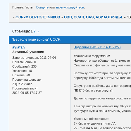
Привет, Гость!
Войдите
или
зарегистрируйтесь
.
»
ФОРУМ ВЕРТОЛЕТЧИКОВ
»
ОВП, ОСАП, ОАЭ, АВИАОТРЯДЫ.
»
"В
Страница:
1
2
»
"Вертолётные войска" СССР.
aviafan
Поделиться
2015-11-14 11:21:58
Активный участник
Уважаемые форумчане!
Зарегистрирован
: 2011-04-04
Наконец-то, как обещал, свёл вместе
Приглашений:
0
Сверил их и с форумом, но учёл и во
Сообщений:
235
Уважение:
+0
За "точку отсчёта" принял середину 1
Позитив:
+0
середину 1990 года в этом смысле ещ
Провел на форуме:
2 дня 23 часа
Структурно разбивка дана по террито
Последний визит:
ПВ КГБ были свои округа).
2024-09-05 17:17:27
Далее по территории каждого округа 
Там где цифры по количеству ЛА уж б
Тут будет нужна Ваша помощь, уваж
Условные обозначения:
? - были ли данные типы ЛА;
?? - тип ЛА был, но точное количеств