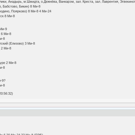
елики, Анадырь, м.Шмидта, о.Дежнёва, Ванкарэм, зал. Креста, зал. Лаврентия, Э
тый Яр, Бабстово, Бикин) 8 Ми-8
овородино, Поярково) 8 Ми-8 4 Ми-24
л), Охотск 8 Ми-8
 Ми-8 1 Ми-9
гольный) 6 Ми-8
инск) 2 Ми-8
Камчатский (Елизово) 3 Ми-8
гольный) 2 Ми-8
 2 Ми-8
ок 2 Ми-8
к-на-Амуре 2 Ми-8
льний 2 Ми-8
Ми-8 Ми-9?
и-8
20:56:32)
4 Ми-6 20 Ми-24 ?? Ми-8 (РЭБ)