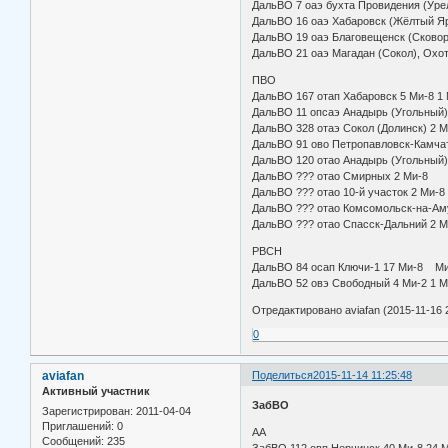
ДальВО 7 оаэ бухта Провидения (Ур
ДальВО 16 оаэ Хабаровск (Жёл
ДальВО 19 оаэ Благовещенск (Ск
ДальВО 21 оаэ Магадан (Соко
ПВО
ДальВО 167 отап Хабаровск 5
ДальВО 11 опсаэ Анадырь (У
ДальВО 328 отаэ Сокол (Дол
ДальВО 91 ово Петропавловск-
ДальВО 120 отао Анадырь (У
ДальВО ??? отао Смирных
ДальВО ??? отао 10-й участ
ДальВО ??? отао Комсомольс
ДальВО ??? отао Спасск-Да
РВСН
ДальВО 84 осап Ключи-1 17 
ДальВО 52 овэ Свободный 4 Ми-2 1 М
Отредактировано aviafan (2015-11-16 
0
aviafan
Поделиться
2015-11-14 11:25:48
Активный участник
ЗабВО
Зарегистрирован
: 2011-04-04
Приглашений:
0
АА
Сообщений:
235
ЗабВО 112 овп Нерчинск 40 Ми-8 2