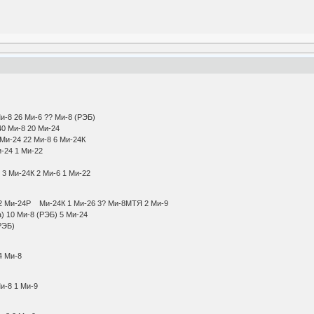
7 Ми-8 26 Ми-6 ?? Ми-8 (РЭБ)
ные) 40 Ми-8 20 Ми-24
) 38 Ми-24 22 Ми-8 6 Ми-24К
 10 Ми-24 1 Ми-22
8 Ми-8
4Р 3 Ми-24К 2 Ми-6 1 Ми-22
 2 Ми-24Р Ми-24К 1 Ми-26 3? Ми-8МТЯ 2 Ми-9
нянка) 10 Ми-8 (РЭБ) 5 Ми-24
0 Ми-8 (РЭБ)
верный) 4 Ми-8
и) 4 Ми-8 1 Ми-9