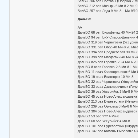
БелВО 206 овэ Поставы (Озёрк
БелВО 212 овэ Мозырь 6 Ми-
БелВО 257 овэ Лида 9 Ми-8 Ми-9/19
ДальВО
АА
ДальВО 68 овп Бирофельд 40 
ДальВО 94 овп БиУ Спасск-Дальн
ДальВО 319 овп Черниговка (Ус
ДальВО 331 овп Обор 40 Ми-
ДальВО 394 овп Среднебелая 30
ДальВО 398 овп Магдагачи 40 Ми
ДальВО 825 овп Гаровка-2 24 Ми-6
ДальВО 8 осаэ Гаровка-2 8 М
ДальВО 11 осаэ Красноречи
ДальВО 19 осаэ Белогорск 
ДальВО 32 овэ Черниговка (У
ДальВО 33 осаэ Дальнеречинск (Г
ДальВО 39 овэ Уссурийск 3 Ми-
ДальВО 45 осаэ Ново-Александ
ДальВО 213 овэ Буревестник 
ДальВО 239 овэ Орловка 6 Ми-8
ДальВО 304 овэ Ново-Александров
ДальВО 53 ово ??? 4 Ми-
ДальВО 60 ово Уссурийск 
ДальВО 101 ово Буревестник (И
ДальВО 147 ово Камень-Рыболов? 4