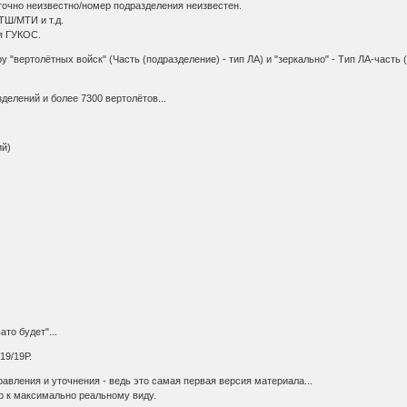
точно неизвестно/номер подразделения неизвестен.
ТШ/МТИ и т.д.
ия ГУКОС.
 "вертолётных войск" (Часть (подразделение) - тип ЛА) и "зеркально" - Тип ЛА-часть
делений и более 7300 вертолётов...
ий)
то будет"...
19/19Р.
равления и уточнения - ведь это самая первая версия материала...
о к максимально реальному виду.