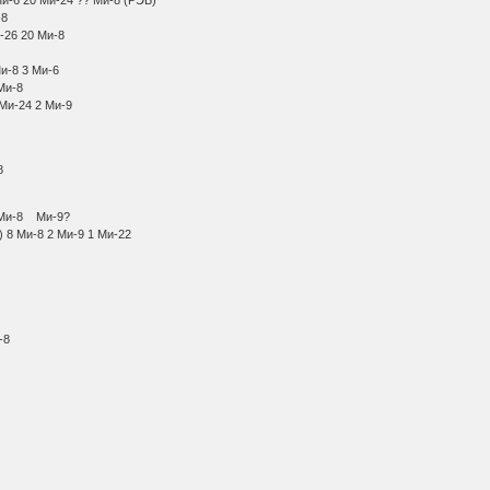
6 40 Ми-8
24 Ми-26 20 Ми-8
 2 Ми-6
но) 8 Ми-8 3 Ми-6
ушки) 4 Ми-8
8 10 Ми-24 2 Ми-9
Ми-8
ки) 6 Ми-8
ки) 10 Ми-8 Ми-9?
чный) 8 Ми-8 2 Ми-9 1 Ми-22
и-8
Ми-8
Ми-8
 Ка-27ПС
шки) 8 Ми-8
Ми-8
Ми-8
Ми-8
и-8
 Ми-8
Ми-8