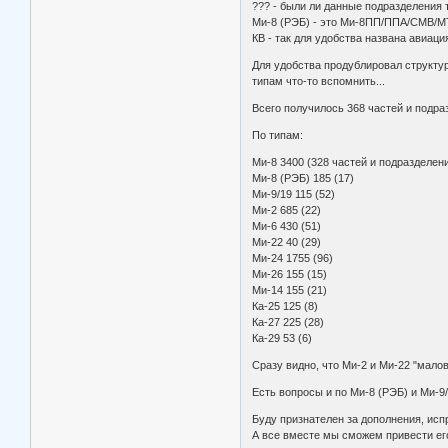
??? - были ли данные подразделения 
Ми-8 (РЭБ) - это Ми-8ПП/ППА/СМВ/М
КВ - так для удобства названа авиац
Для удобства продублировал структуру
типам что-то вспомнить...
Всего получилось 368 частей и подраз
По типам:
Ми-8 3400 (328 частей и подразделен
Ми-8 (РЭБ) 185 (17)
Ми-9/19 115 (52)
Ми-2 685 (22)
Ми-6 430 (51)
Ми-22 40 (29)
Ми-24 1755 (96)
Ми-26 155 (15)
Ми-14 155 (21)
Ка-25 125 (8)
Ка-27 225 (28)
Ка-29 53 (6)
Сразу видно, что Ми-2 и Ми-22 "малова
Есть вопросы и по Ми-8 (РЭБ) и Ми-9/
Буду признателен за дополнения, исп
А все вместе мы сможем привести ег