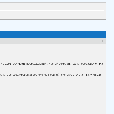
1
 и в 1991 году часть подразделений и частей сократят, часть перебазируют. На
ть" места базирования вертолётов к единой "системе отсчёта" (т.к. у МВД и