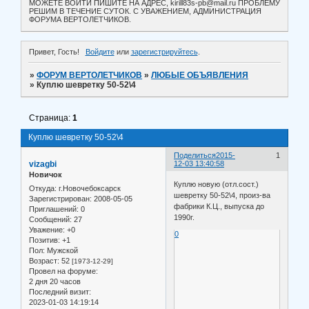
МОЖЕТЕ ВОЙТИ ПИШИТЕ НА АДРЕС, kirill83s-pb@mail.ru ПРОБЛЕМУ
РЕШИМ В ТЕЧЕНИЕ СУТОК. С УВАЖЕНИЕМ, АДМИНИСТРАЦИЯ
ФОРУМА ВЕРТОЛЕТЧИКОВ.
Привет, Гость!
Войдите
или
зарегистрируйтесь
.
»
ФОРУМ ВЕРТОЛЕТЧИКОВ
»
ЛЮБЫЕ ОБЪЯВЛЕНИЯ
»
Куплю шевретку 50-52\4
Страница:
1
Куплю шевретку 50-52\4
Поделиться
2015-
1
vizagbi
12-03 13:40:58
Новичок
Куплю новую (отл.сост.)
Откуда:
г.Новочебоксарск
шевретку 50-52\4, произ-ва
Зарегистрирован
: 2008-05-05
фабрики К.Ц., выпуска до
Приглашений:
0
1990г.
Сообщений:
27
Уважение:
+0
0
Позитив:
+1
Пол:
Мужской
Возраст:
52
[1973-12-29]
Провел на форуме:
2 дня 20 часов
Последний визит:
2023-01-03 14:19:14