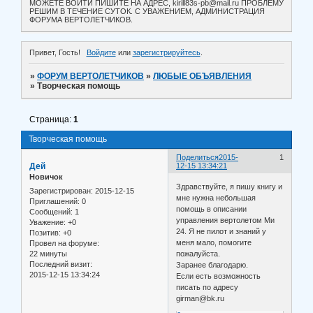
МОЖЕТЕ ВОЙТИ ПИШИТЕ НА АДРЕС, kirill83s-pb@mail.ru ПРОБЛЕМУ
РЕШИМ В ТЕЧЕНИЕ СУТОК. С УВАЖЕНИЕМ, АДМИНИСТРАЦИЯ
ФОРУМА ВЕРТОЛЕТЧИКОВ.
Привет, Гость!
Войдите
или
зарегистрируйтесь
.
»
ФОРУМ ВЕРТОЛЕТЧИКОВ
»
ЛЮБЫЕ ОБЪЯВЛЕНИЯ
»
Творческая помощь
Страница:
1
Творческая помощь
Поделиться
2015-
1
Дей
12-15 13:34:21
Новичок
Здравствуйте, я пишу книгу и
Зарегистрирован
: 2015-12-15
мне нужна небольшая
Приглашений:
0
помощь в описании
Сообщений:
1
управления вертолетом Ми
Уважение:
+0
24. Я не пилот и знаний у
Позитив:
+0
меня мало, помогите
Провел на форуме:
22 минуты
пожалуйста.
Последний визит:
Заранее благодарю.
2015-12-15 13:34:24
Если есть возможность
писать по адресу
girman@bk.ru