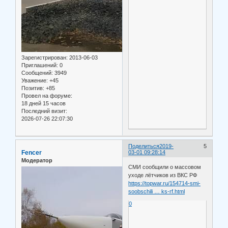
Зарегистрирован
: 2013-06-03
Приглашений:
0
Сообщений:
3949
Уважение:
+45
Позитив:
+85
Провел на форуме:
18 дней 15 часов
Последний визит:
2026-07-26 22:07:30
Поделиться
2019-
5
Fencer
03-01 09:28:14
Модератор
СМИ сообщили о массовом
уходе лётчиков из ВКС РФ
https://topwar.ru/154714-smi-
soobschili … ks-rf.html
0