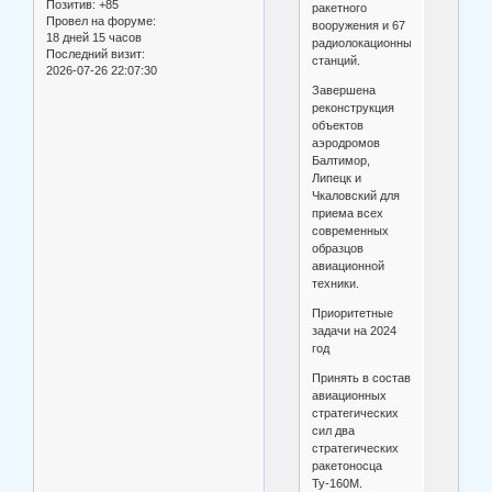
Позитив:
+85
ракетного
Провел на форуме:
вооружения и 67
18 дней 15 часов
радиолокационных
Последний визит:
станций.
2026-07-26 22:07:30
Завершена
реконструкция
объектов
аэродромов
Балтимор,
Липецк и
Чкаловский для
приема всех
современных
образцов
авиационной
техники.
Приоритетные
задачи на 2024
год
Принять в состав
авиационных
стратегических
сил два
стратегических
ракетоносца
Ту-160М.