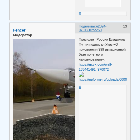
0
Поделиться
2024-
13
Fencer
07-03 10:55:50
Модератор
Президент России Владимир
Путин подписал Указ «О
присвоении 999 авиационной
базе почетного
наименования».
https://m.vk.com/wall-
133441491_970072
0