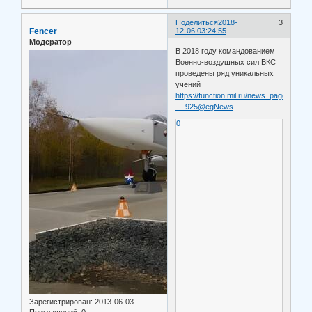
Поделиться
2018-
3
Fencer
12-06 03:24:55
Модератор
В 2018 году командованием
Военно-воздушных сил ВКС
проведены ряд уникальных
учений
https://function.mil.ru/news_page/count
… 925@egNews
0
Зарегистрирован
: 2013-06-03