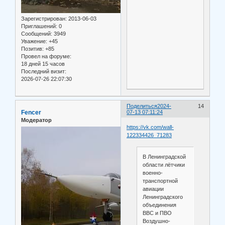
Зарегистрирован
: 2013-06-03
Приглашений:
0
Сообщений:
3949
Уважение:
+45
Позитив:
+85
Провел на форуме:
18 дней 15 часов
Последний визит:
2026-07-26 22:07:30
Поделиться
2024-
14
Fencer
07-13 07:11:24
Модератор
https://vk.com/wall-
122334426_71283
В Ленинградской
области лётчики
военно-
транспортной
авиации
Ленинградского
объединения
ВВС и ПВО
Воздушно-