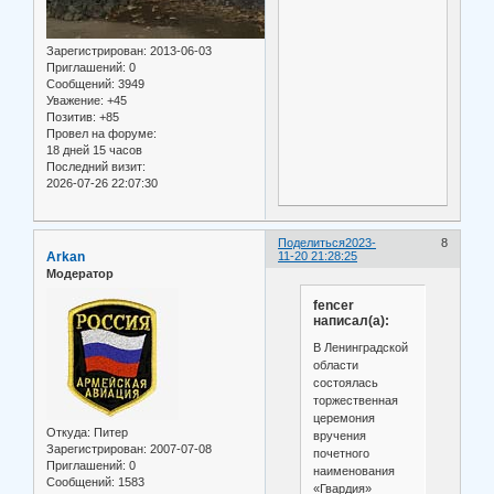
Зарегистрирован
: 2013-06-03
Приглашений:
0
Сообщений:
3949
Уважение:
+45
Позитив:
+85
Провел на форуме:
18 дней 15 часов
Последний визит:
2026-07-26 22:07:30
Поделиться
2023-
8
Arkan
11-20 21:28:25
Модератор
fencer
написал(а):
В Ленинградской
области
состоялась
торжественная
церемония
Откуда:
Питер
вручения
Зарегистрирован
: 2007-07-08
почетного
Приглашений:
0
наименования
Сообщений:
1583
«Гвардия»