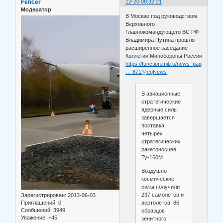
Fencer
12-20 08:32:21
Модератор
В Москве под руководством
Верховного
Главнокомандующего ВС РФ
Владимира Путина прошло
расширенное заседание
Коллегии Минобороны России
https://function.mil.ru/news_page/count
… 871@egNews
В авиационные
стратегические
ядерные силы
завершается
поставка
четырех
стратегических
ракетоносцев
Ту-160М.
Воздушно-
космические
силы получили
237 самолетов и
Зарегистрирован
: 2013-06-03
вертолетов, 86
Приглашений:
0
Сообщений:
3949
образцов
Уважение:
+45
зенитного