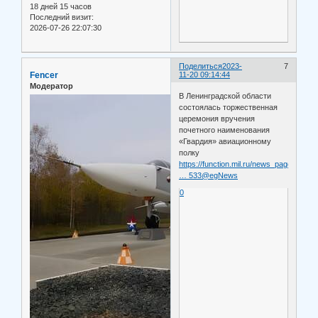
18 дней 15 часов
Последний визит:
2026-07-26 22:07:30
Поделиться
2023-
7
Fencer
11-20 09:14:44
Модератор
В Ленинградской области
состоялась торжественная
церемония вручения
почетного наименования
«Гвардия» авиационному
полку
https://function.mil.ru/news_page/count
… 533@egNews
0