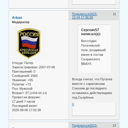
Поделиться
2023-
11
Arkan
12-04 17:36:39
Модератор
Сергеич57
написал(а):
Воссоздан
Пугачевский
полк, входивший
ранее в состав
Сызранского
Откуда:
Питер
ВВАУЛ.
Зарегистрирован
: 2007-07-08
Приглашений:
0
Сообщений:
1583
Всегда считал, что Пугачев
Уважение:
+55
вместе с саратовским
Позитив:
+73
Соколом до последнего
Пол:
Мужской
Возраст:
67
оставались действующими
[1959-06-14]
Провел на форуме:
под СызрАнью
17 дней 7 часов
0
Последний визит:
2026-08-06 17:02:38
Поделиться
2023-
12