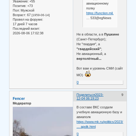
Уважение:
+55
авиационному
Позитив:
+73
полку
Пол:
Мужской
https://function.mil.ru/news_page
Возраст:
67
[1959-06-14]
… 533@egNews
Провел на форуме:
17 дней 7 часов
Последний визит:
2026-08-06 17:02:38
Не в области, а в
Пушкине
(Санкт-Петербург);
Не "гвардия", а
"гвардейский"
;
Не авиационный, а
вертолётный...
Вот вам и уровень СМИ (сайт
МО)
0
Поделиться
2023-
9
Fencer
12-04 06:19:23
Модератор
В составе ВКС создали
учебную авиационную базу и
авиаполк
https://www.mk.ru/politics/2023/12/02/v
… apolk.html
0