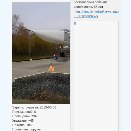
Космическим войскам
исполнилось 66 лет
https://function.mil.ru/news_page/count
… 853@egNews
0
Зарегистрирован
: 2013-06-03
Приглашений:
0
Сообщений:
3949
Уважение:
+45
Позитив:
+85
Провел на форуме: