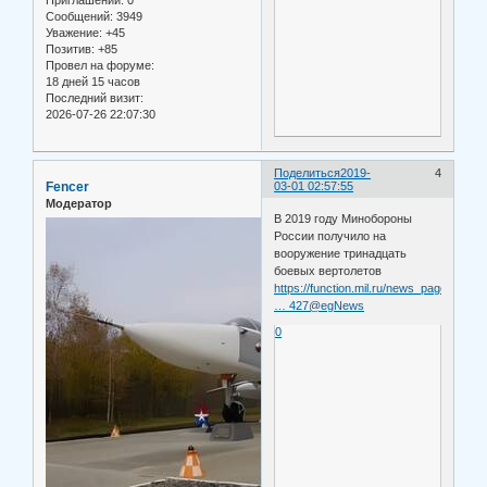
Приглашений:
0
Сообщений:
3949
Уважение:
+45
Позитив:
+85
Провел на форуме:
18 дней 15 часов
Последний визит:
2026-07-26 22:07:30
Поделиться
2019-
4
Fencer
03-01 02:57:55
Модератор
В 2019 году Минобороны
России получило на
вооружение тринадцать
боевых вертолетов
https://function.mil.ru/news_page/count
… 427@egNews
0