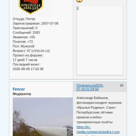
0
Откуда:
Питер
Зарегистрирован
: 2007-07-08
Приглашений:
0
Сообщений:
1583
Уважение:
+55
Позитив:
+73
Пол:
Мужской
Возраст:
67
[1959-06-14]
Провел на форуме:
17 дней 7 часов
Последний визит:
2026-08-06 17:02:38
Поделиться
2024-
16
Fencer
07-26 01:54:50
Модератор
Александр Бабашов,
фотокорреспондент журнала
«Крылья Родины». Санкт-
Петербургские лётчики
провели учебно-
тренировочные полёты
https://kr-
media.ru/news/avionika-i-voo