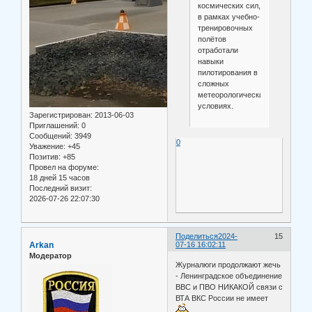
космических сил,
в рамках учебно-
тренировочных
полётов
отработали
навыки
пилотирования в
сложных
метеорологических
условиях.
Зарегистрирован
: 2013-06-03
Приглашений:
0
Сообщений:
3949
0
Уважение:
+45
Позитив:
+85
Провел на форуме:
18 дней 15 часов
Последний визит:
2026-07-26 22:07:30
Поделиться
2024-
15
Arkan
07-16 16:02:11
Модератор
Журналюги продолжают жечь
- Ленинградское объединение
ВВС и ПВО НИКАКОЙ связи с
ВТА ВКС России не имеет