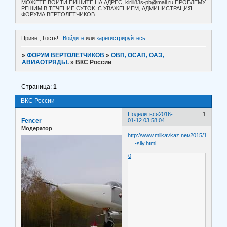
МОЖЕТЕ ВОЙТИ ПИШИТЕ НА АДРЕС, kirill83s-pb@mail.ru ПРОБЛЕМУ
РЕШИМ В ТЕЧЕНИЕ СУТОК. С УВАЖЕНИЕМ, АДМИНИСТРАЦИЯ
ФОРУМА ВЕРТОЛЕТЧИКОВ.
Привет, Гость!
Войдите
или
зарегистрируйтесь
.
»
ФОРУМ ВЕРТОЛЕТЧИКОВ
»
ОВП, ОСАП, ОАЭ,
АВИАОТРЯДЫ.
»
ВКС России
Страница:
1
ВКС России
Поделиться
2016-
1
Fencer
01-12 03:58:04
Модератор
http://www.milkavkaz.net/2015/12/vozdu
… -sily.html
0