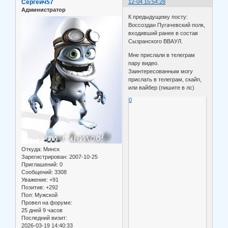
Сергеич57
12-04 15:54:28
Администратор
К предыдущему посту:
Воссоздан Пугачевский полк,
входивший ранее в состав
Сызранского ВВАУЛ.
Мне прислали в телеграм
пару видео.
Заинтересованным могу
прислать в телеграм, скайп,
или вайбер (пишите в лс)
0
Откуда:
Минск
Зарегистрирован
: 2007-10-25
Приглашений:
0
Сообщений:
3308
Уважение:
+91
Позитив:
+292
Пол:
Мужской
Провел на форуме:
25 дней 9 часов
Последний визит:
2026-03-19 14:40:33