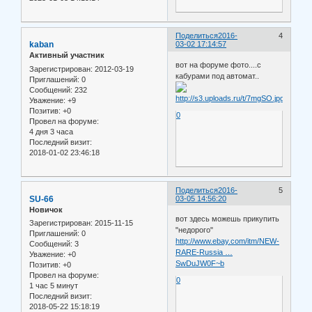
Поделиться
2016-
4
kaban
03-02 17:14:57
Активный участник
вот на форуме фото....с
Зарегистрирован
: 2012-03-19
кабурами под автомат..
Приглашений:
0
Сообщений:
232
Уважение:
+9
Позитив:
+0
0
Провел на форуме:
4 дня 3 часа
Последний визит:
2018-01-02 23:46:18
Поделиться
2016-
5
SU-66
03-05 14:56:20
Новичок
вот здесь можешь прикупить
Зарегистрирован
: 2015-11-15
"недорого"
Приглашений:
0
http://www.ebay.com/itm/NEW-
Сообщений:
3
RARE-Russia …
Уважение:
+0
SwDuJW0F~b
Позитив:
+0
Провел на форуме:
0
1 час 5 минут
Последний визит:
2018-05-22 15:18:19