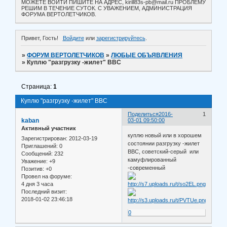
МОЖЕТЕ ВОЙТИ ПИШИТЕ НА АДРЕС, kirill83s-pb@mail.ru ПРОБЛЕМУ
РЕШИМ В ТЕЧЕНИЕ СУТОК. С УВАЖЕНИЕМ, АДМИНИСТРАЦИЯ
ФОРУМА ВЕРТОЛЕТЧИКОВ.
Привет, Гость!
Войдите
или
зарегистрируйтесь
.
»
ФОРУМ ВЕРТОЛЕТЧИКОВ
»
ЛЮБЫЕ ОБЪЯВЛЕНИЯ
»
Куплю "разгрузку -жилет" ВВС
Страница:
1
Куплю "разгрузку -жилет" ВВС
Поделиться
2016-
1
kaban
03-01 09:50:00
Активный участник
куплю новый или в хорошем
Зарегистрирован
: 2012-03-19
состоянии разгрузку -жилет
Приглашений:
0
ВВС, советский-серый или
Сообщений:
232
камуфлированный
Уважение:
+9
-современный
Позитив:
+0
Провел на форуме:
4 дня 3 часа
Последний визит:
2018-01-02 23:46:18
0