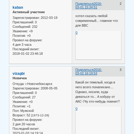
Поделиться
2016-
2
kaban
03-01 15:34:51
Активный участник
хотел сказать-любой
Зарегистрирован
: 2012-03-19
современный... главное что
Приглашений:
0
для ВВС
Сообщений:
232
Уважение:
+9
0
Позитив:
+0
Провел на форуме:
4 дня 3 часа
Последний визит:
2018-01-02 23:46:18
Поделиться
2016-
3
vizagbi
03-02 16:19:53
Новичок
Какой он тяжелый, когда в
Откуда:
г.Новочебоксарск
него всего понапихано....
Зарегистрирован
: 2008-05-05
Однако, носили, куда
Приглашений:
0
деваться то... А кобуру от
Сообщений:
27
АКС-74у кто-нибудь помнит?
Уважение:
+0
Позитив:
+1
0
Пол:
Мужской
Возраст:
52
[1973-12-29]
Провел на форуме:
2 дня 20 часов
Последний визит:
2023-01-03 14:19:14