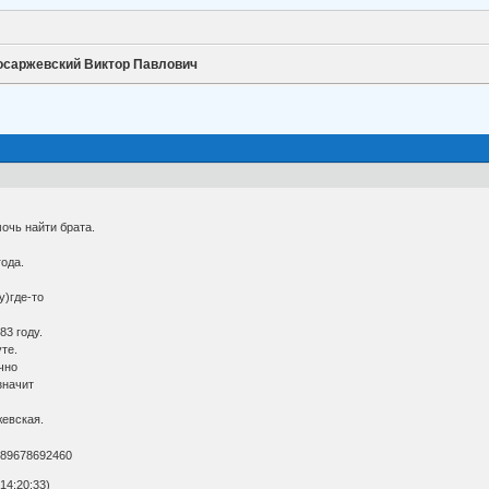
осаржевский Виктор Павлович
очь найти брата.
ода.
у)где-то
83 году.
те.
чно
значит
жевская.
 89678692460
14:20:33)