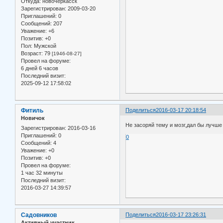
Откуда:
новочеркасск
Зарегистрирован
: 2009-03-20
Приглашений:
0
Сообщений:
207
Уважение:
+6
Позитив:
+0
Пол:
Мужской
Возраст:
79
[1946-08-27]
Провел на форуме:
6 дней 6 часов
Последний визит:
2025-09-12 17:58:02
Фитиль
Поделиться
2016-03-17 20:18:54
Новичок
Не засоряй тему и мозг,дал бы лучше
Зарегистрирован
: 2016-03-16
Приглашений:
0
0
Сообщений:
4
Уважение:
+0
Позитив:
+0
Провел на форуме:
1 час 32 минуты
Последний визит:
2016-03-27 14:39:57
Садовников
Поделиться
2016-03-17 23:26:31
Активный участник