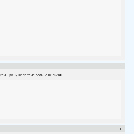
3
 кем.Прошу не по теме больше не писать.
4