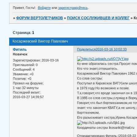
Привет, Гость!
Войдите
или
зарегистрируйтесь
.
»
ФОРУМ ВЕРТОЛЕТЧИКОВ
»
ПОИСК СОСЛУЖИВЦЕВ И КОЛЛЕГ
»
К
Страница:
1
Косаржевский Виктор Павлович
Фитиль
Поделиться
2016-03-16 10:02:33
Новичок
Зарегистрирован
: 2016-03-16
Ко мне обратилась сестра.Просит пом
Приглашений:
0
Кто что знает,отпишитесь.
Сообщений:
4
Косаржевский Виктор Павлович 1962 г
Уважение:
+0
Со слов сестры:
Позитив:
+0
Провел на форуме:
Поступил в Кировское ВАТУ(или школ
1 час 32 минуты
в 1979 году.Но возможно и позже.
Последний визит:
Т.к.говорит,что вроде закончил он в 19
2016-03-27 14:39:57
В 1986 со слов сестры,служид в Ворку
Говорит,что был бортмехаником,но то
знает что закончил КВАТУ,а не школу,
борттехником.
Его разыскивает сестра,Ирина Косар
Координаты сестры ikosariki@mаil.ru
Отредактировано Фитиль (2016-03-22 