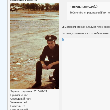
Фитиль написал(а):
Тебя о чём спрашивали?Или пог
И матюком его как следует, чтоБ знал.
Фитиль, сомневаюсь что тебе ответят
0
Зарегистрирован
: 2015-01-29
Приглашений:
0
Сообщений:
464
Уважение:
+4
Позитив:
+2
Пол:
Мужской