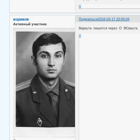
0
жариков
Поделиться
2016-03-17 20:05:04
Активный участник
Варкута пишется через О ВОркута
0