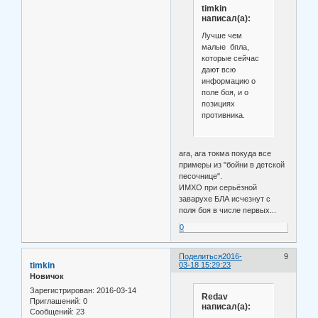
timkin
написал(а):
Лучше чем
малые бпла,
которые сейчас
дают всю
информацию о
поле боя, и о
позициях
противника.
ага, ага токма покуда все
примеры из "бойни в детской
песочнице".
ИМХО при серьёзной
заварухе БЛА исчезнут с
поля боя в числе первых...
0
Поделиться
2016-
9
timkin
03-18 15:29:23
Новичок
Зарегистрирован
: 2016-03-14
Redav
Приглашений:
0
написал(а):
Сообщений:
23