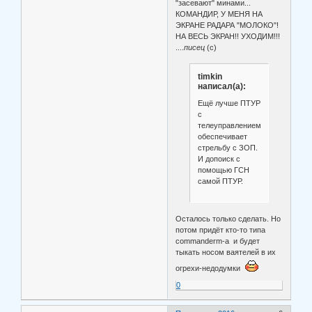
"засевают" минами...
КОМАНДИР, У МЕНЯ НА
ЭКРАНЕ РАДАРА "МОЛОКО"!
НА ВЕСЬ ЭКРАН!! УХОДИМ!!!
....
писец
(с)
timkin
написал(а):
Ещё лучше ПТУР
с
телеуправлением,
обеспечивает
стрельбу с ЗОП.
И допоиск с
помощью ГСН
самой ПТУР.
Осталось только сделать. Но
потом придёт кто-то типа
commanderm-а и будет
тыкать носом ваятелей в их
огрехи-недодумки
0