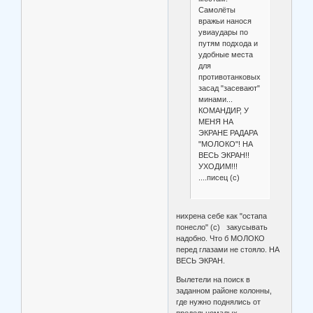
Самолёты
вражьи нанося
увиаудары по
путям подхода и
удобные места
для
противотанковых
засад "засевают"
минами...
КОМАНДИР, У
МЕНЯ НА
ЭКРАНЕ РАДАРА
"МОЛОКО"! НА
ВЕСЬ ЭКРАН!!
УХОДИМ!!!
....писец (с)
нихрена себе как "остапа
понесло" (с) закусывать
надобно. Что б МОЛОКО
перед глазами не стояло. НА
ВЕСЬ ЭКРАН.
Вылетели на поиск в
заданном районе колонны,
где нужно поднялись от
предельномалых ,