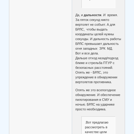
Да, и
дальности
. И время.
За пяток секунд никто
вертолет не собъет. А для
БРЛС, чтобы выдать
координаты целей нужны
секунды. И дальность работы
БРЛС превышает дальность
огня западных ЗРК МД.
Вот и все дела.
Дальше отход назад/подход
ближе и стрельба ПТУР с
безопасных расстояний.
Опять же - БРЛС, это
упреждение в обнаружении
вертолетов противника.
Опять же это всепогодное
обнаружение. И обеспечение
пилотирования в СМУ и
ночью. БРЛС на ударнике
просто необходима.
.Вот предлагаю
рассмотреть в
качестве цели