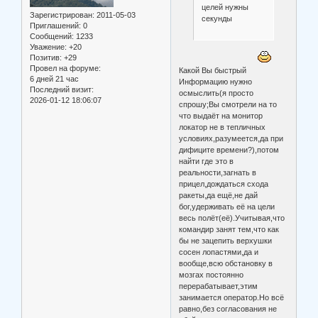
целей нужны
Зарегистрирован
: 2011-05-03
секунды
Приглашений:
0
Сообщений:
1233
Уважение:
+20
Позитив:
+29
Провел на форуме:
Какой Вы быстрый
6 дней 21 час
Информацию нужно
Последний визит:
осмыслить(я просто
2026-01-12 18:06:07
спрошу;Вы смотрели на то
что выдаёт на монитор
локатор не в тепличных
условиях,разумеется,да при
дифиците времени?),потом
найти где это в
реальности,загнать в
прицел,дождаться схода
ракеты,да ещё,не дай
бог,удерживать её на цели
весь полёт(её).Учитывая,что
командир занят тем,что как
бы не зацепить верхушки
сосен лопастями,да и
вообще,всю обстановку в
мозгах постоянно
перерабатывает,этим
занимается оператор.Но всё
равно,без согласования не