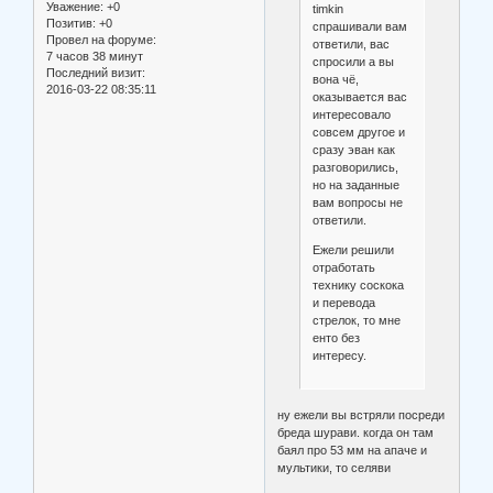
Уважение:
+0
timkin
Позитив:
+0
спрашивали вам
Провел на форуме:
ответили, вас
7 часов 38 минут
спросили а вы
Последний визит:
вона чё,
2016-03-22 08:35:11
оказывается вас
интересовало
совсем другое и
сразу эван как
разговорились,
но на заданные
вам вопросы не
ответили.
Ежели решили
отработать
технику соскока
и перевода
стрелок, то мне
енто без
интересу.
ну ежели вы встряли посреди
бреда шурави. когда он там
баял про 53 мм на апаче и
мультики, то селяви