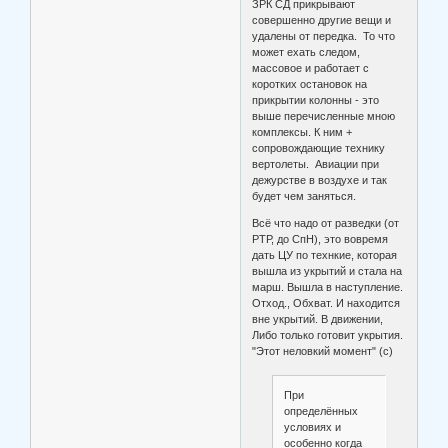
ЗРК СД прикрывают
совершенно другие вещи и
удалены от передка. То что
может ехать следом,
массовое и работает с
коротких остановок на
прикрытии колонны - это
выше перечисленные мною
комплексы. К ним +
сопровождающие технику
вертолеты. Авиации при
дежурстве в воздухе и так
будет чем заняться.
Всё что надо от разведки (от
РТР, до СпН), это вовремя
дать ЦУ по технкие, которая
вышла из укрытий и стала на
марш. Вышла в наступление.
Отход., Обхват. И находится
вне укрытий. В движении,
Либо только готовит укрытия.
"Этот неловкий момент" (с)
При
определённых
условиях и
особенно когда