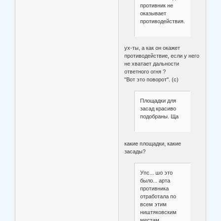
противник не
оказывает
противодействия.
ух-ты, а как он окажет
противодействие, если у него
не хватает дальности
ответного огня ?
"Вот это поворот". (с)
Площадки для
засад красиво
подобраны. Ща
какие площадки, какие
засады?
Упс... шо это
было... арта
противника
отработала по
всем этим
ништяковским
местам.