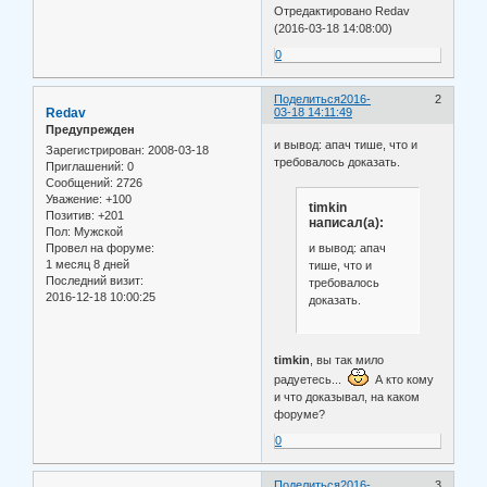
Отредактировано Redav
(2016-03-18 14:08:00)
0
Поделиться
2016-
2
Redav
03-18 14:11:49
Предупрежден
и вывод: апач тише, что и
Зарегистрирован
: 2008-03-18
требовалось доказать.
Приглашений:
0
Сообщений:
2726
Уважение:
+100
timkin
Позитив:
+201
написал(а):
Пол:
Мужской
и вывод: апач
Провел на форуме:
1 месяц 8 дней
тише, что и
Последний визит:
требовалось
2016-12-18 10:00:25
доказать.
timkin
, вы так мило
радуетесь...
А кто кому
и что доказывал, на каком
форуме?
0
Поделиться
2016-
3