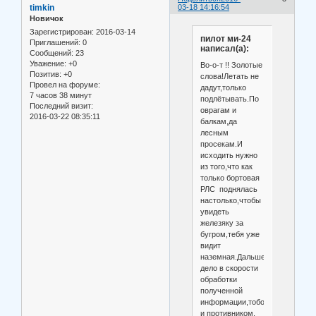
timkin
03-18 14:16:54
Новичок
Зарегистрирован
: 2016-03-14
пилот ми-24
Приглашений:
0
написал(а):
Сообщений:
23
Уважение:
+0
Во-о-т !! Золотые
Позитив:
+0
слова!Летать не
Провел на форуме:
дадут,только
7 часов 38 минут
подлётывать.По
Последний визит:
оврагам и
2016-03-22 08:35:11
балкам,да
лесным
просекам.И
исходить нужно
из того,что как
только бортовая
РЛС поднялась
настолько,чтобы
увидеть
железяку за
бугром,тебя уже
видит
наземная.Дальше
дело в скорости
обработки
полученной
информации,тобой
и противником.