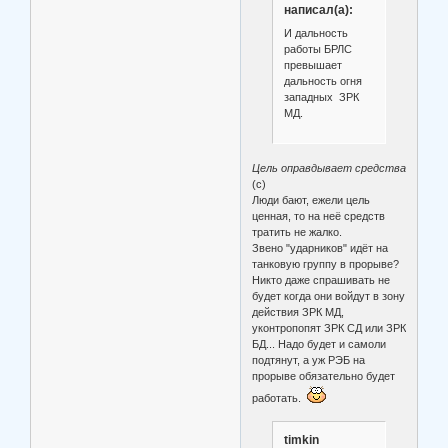
написал(а):
И дальность
работы БРЛС
превышает
дальность огня
западных ЗРК
МД.
Цель оправдывает средства
(с)
Люди бают, ежели цель
ценная, то на неё средств
тратить не жалко.
Звено "ударников" идёт на
танковую группу в прорыве?
Никто даже спрашивать не
будет когда они войдут в зону
действия ЗРК МД,
уконтропопят ЗРК СД или ЗРК
БД... Надо будет и самоли
подтянут, а уж РЭБ на
прорыве обязательно будет
работать.
timkin