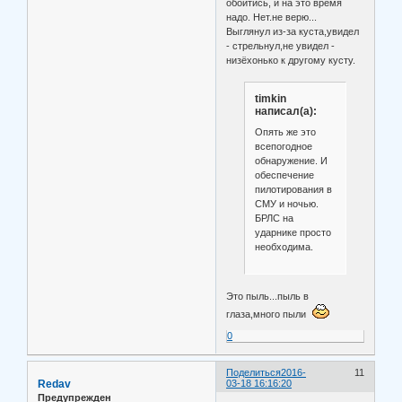
обойтись, и на это время
надо. Нет.не верю...
Выглянул из-за куста,увидел
- стрельнул,не увидел -
низёхонько к другому кусту.
timkin
написал(а):
Опять же это
всепогодное
обнаружение. И
обеспечение
пилотирования в
СМУ и ночью.
БРЛС на
ударнике просто
необходима.
Это пыль...пыль в
глаза,много пыли
0
Поделиться
2016-
11
Redav
03-18 16:16:20
Предупрежден