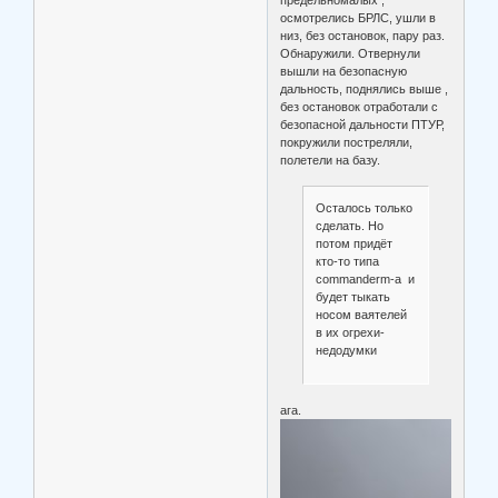
осмотрелись БРЛС, ушли в
низ, без остановок, пару раз.
Обнаружили. Отвернули
вышли на безопасную
дальность, поднялись выше ,
без остановок отработали с
безопасной дальности ПТУР,
покружили постреляли,
полетели на базу.
Осталось только
сделать. Но
потом придёт
кто-то типа
commanderm-а и
будет тыкать
носом ваятелей
в их огрехи-
недодумки
ага.