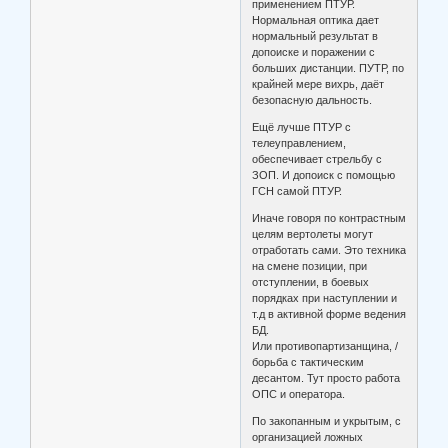
применением ПТУР.
Нормальная оптика дает
нормальный результат в
допоиске и поражении с
больших дистанции. ПУТР, по
крайней мере вихрь, даёт
безопасную дальность.
Ещё лучше ПТУР с
телеуправлением,
обеспечивает стрельбу с
ЗОП. И допоиск с помощью
ГСН самой ПТУР.
Иначе говоря по контрастным
целям вертолеты могут
отработать сами. Это техника
на смене позиции, при
отступлении, в боевых
порядках при наступлении и
т.д в активной форме ведения
БД.
Или противопартизанщина, /
борьба с тактическим
десантом. Тут просто работа
ОПС и оператора.
По закопанным и укрытым, с
организацией ложных