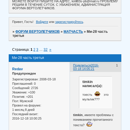
МОЖЕТЕ ВОЙТИ ПИШИТЕ НА АДРЕС, kirill83s-pb@mail.ru ПРОБЛЕМУ
РЕШИМ В ТЕЧЕНИЕ СУТОК. С УВАЖЕНИЕМ, АДМИНИСТРАЦИЯ
ФОРУМА ВЕРТОЛЕТЧИКОВ.
Привет, Гость!
Войдите
или
зарегистрируйтесь
.
»
ФОРУМ ВЕРТОЛЕТЧИКОВ
»
МАТЧАСТЬ
»
Ми-28 часть
третья
Страница:
1
2
3
…
32
»
Ми-28 часть третья
Поделиться
2016-
1
Redav
03-18 14:05:21
Предупрежден
Зарегистрирован
: 2008-03-18
timkin
Приглашений:
0
написал(а):
Сообщений:
2726
Уважение:
+100
тоесть
это
Позитив:
+201
мультик???
Пол:
Мужской
Провел на форуме:
1 месяц 8 дней
Последний визит:
timkin
, имеете проблемы с
2016-12-18 10:00:25
пониманием прочитанного
текста?