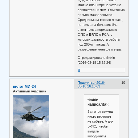
малые бла нихрена чето не
сбиваются ни чем. Они токма
сильно мааааленькие.
Средниньким тяжело летать,
но токма на больших бла
стоят токма нормальные
ОПС и
БРЛС
с РСА, у
которых дальности работы
под 200км, токма. А
разрешение меньше метра.
Отредактировано timkin
(2016-03-18 15:32:24)
0
Поделиться
2016-
10
пилот МИ-24
03-18 16:16:03
Активный участник
timkin
написал(а):
За пяток секунд
никто вертолет
не собъет. А для
БРЛС, чтобы
выдать
координаты