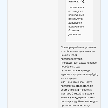
написал(а):
Нормальная
оптика дает
нормальный
результат в
допоиске и
поражении с
больших
дистанции.
При определённых условиях
и особенно когда противник
не оказывает
противодействия.
Площадки для засад красиво
подобраны. Ща
супостатовская армада
идущая в проры как подойдёт,
как ей дадим...
Упс... шо это было... арта
противника отработала по
всем этим ништяковским
местам. Самолёты вражьи
нанося увиаудары по путям
подхода и удобные места для
противотанковых засад