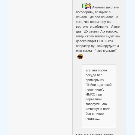
А ежели захотели
поговорить, то идите в
начало. Где всё началось с
того, что оператору на
вертолете работы нет. А все
дает ЦУ земли. А я говорю,
гляди скоко теплак видит как
далеко видит ОПС и как
оператор пушкой орудует, а
мне токма -" это мультик"
ага, ага токма
покуда все
примеры из
"бойни в детской
песочнице".
ИМХО при
серьёзной
заварухе БЛА
исчезнут с поля
боя в числе
первых...
Мда, а вы знаете, токма