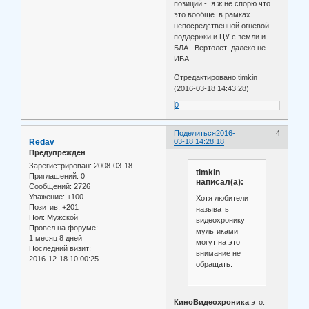
позиций - я ж не спорю что
это вообще в рамках
непосредственной огневой
поддержки и ЦУ с земли и
БЛА. Вертолет далеко не
ИБА.
Отредактировано timkin
(2016-03-18 14:43:28)
0
Поделиться
2016-
4
Redav
03-18 14:28:18
Предупрежден
Зарегистрирован
: 2008-03-18
timkin
Приглашений:
0
написал(а):
Сообщений:
2726
Уважение:
+100
Хотя любители
Позитив:
+201
называть
Пол:
Мужской
видеохронику
Провел на форуме:
мультиками
1 месяц 8 дней
могут на это
Последний визит:
внимание не
2016-12-18 10:00:25
обращать.
Кино
Видеохроника
это: