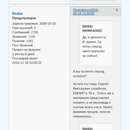
Поделиться
2016-
5
Redav
03-18 14:46:00
Предупрежден
Зарегистрирован
: 2008-03-18
timkin
Приглашений:
0
написал(а):
Сообщений:
2726
Уважение:
+100
Да, и дальности.
Позитив:
+201
И время. За
Пол:
Мужской
пяток секунд
Провел на форуме:
никто вертолет
1 месяц 8 дней
не собъет.
Последний визит:
2016-12-18 10:00:25
А вы за пяток секунд
успеете?
Кстати эту тему Сергей
Викторович отработал
ЕМНИП в 70-х. Опять же в
материале представлен
концепт, а не расклакда с
учётом всего и вся. Много
времени прошло, многое
поменялось...
timkin