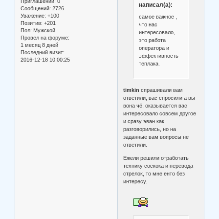
Приглашений:
0
написал(а):
Сообщений:
2726
Уважение:
+100
самое важное ,
Позитив:
+201
что нас
Пол:
Мужской
интересовало,
Провел на форуме:
это работа
1 месяц 8 дней
оператора и
Последний визит:
эффективность
2016-12-18 10:00:25
теплака.
timkin
спрашивали вам
ответили, вас спросили а вы
вона чё, оказывается вас
интересовало совсем другое
и сразу эван как
разговорились, но на
заданные вам вопросы не
ответили.
Ежели решили отработать
технику соскока и перевода
стрелок, то мне енто без
интересу.