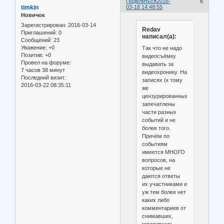
Поделиться
2016-
6
timkin
03-18 14:48:55
Новичок
Зарегистрирован
: 2016-03-14
Redav
Приглашений:
0
написал(а):
Сообщений:
23
Уважение:
+0
Так что не надо
Позитив:
+0
видеосъёмку
Провел на форуме:
выдавать за
7 часов 38 минут
видеохронику. На
Последний визит:
записях (к тому
2016-03-22 08:35:11
же
цензурированных)
запечатлены
части разных
событий и не
более того.
Причём по
событиям
имеется МНОГО
вопросов, на
которые не
даются ответы
их участниками и
уж тем более нет
каких либо
комментариев от
снимавших,