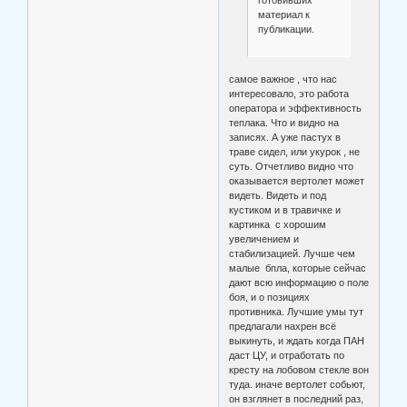
готовивших
материал к
публикации.
самое важное , что нас
интересовало, это работа
оператора и эффективность
теплака. Что и видно на
записях. А уже пастух в
траве сидел, или укурок , не
суть. Отчетливо видно что
оказывается вертолет может
видеть. Видеть и под
кустиком и в травичке и
картинка с хорошим
увеличением и
стабилизацией. Лучше чем
малые бпла, которые сейчас
дают всю информацию о поле
боя, и о позициях
противника. Лучшие умы тут
предлагали нахрен всё
выкинуть, и ждать когда ПАН
даст ЦУ, и отработать по
кресту на лобовом стекле вон
туда. иначе вертолет собьют,
он взглянет в последний раз,