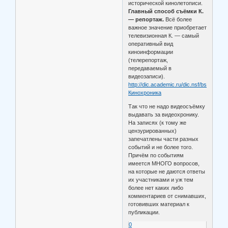
исторической кинолетописи.
Главный способ съёмки К.
— репортаж.
Всё более
важное значение приобретает
телевизионная К. — самый
оперативный вид
киноинформации
(телерепортаж,
передаваемый в
видеозаписи).
http://dic.academic.ru/dic.nsf/bse/95483
Кинохроника
Так что не надо видеосъёмку
выдавать за видеохронику.
На записях (к тому же
цензурированных)
запечатлены части разных
событий и не более того.
Причём по событиям
имеется МНОГО вопросов,
на которые не даются ответы
их участниками и уж тем
более нет каких либо
комментариев от снимавших,
готовивших материал к
публикации.
0