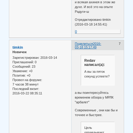
и всякая ахинея в этом же
духе. И всё это на опыте
Радуги-ш
Отредактировано timkin
(2016-03-18 14:55:41)
0
Поделиться
2016-
7
timkin
03-18 15:17:49
Новичок
Зарегистрирован
: 2016-03-14
Redav
Приглашений:
0
написал(а):
Сообщений:
23
Уважение:
+0
А вы за пяток
Позитив:
+0
секунд успеете?
Провел на форуме:
7 часов 38 минут
Последний визит:
а вы поинтересуйтесь
2016-03-22 08:35:11
временем обзора у МРЛК
"арбалет"
Современные , они как бы и
точнее и быстрее.
Цель
оправдывает