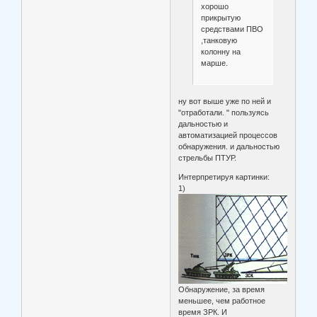
хорошо
прикрытую
средствами ПВО
,танковую
колонну на
марше.
ну вот выше уже по ней и
"отработали. " пользуясь
дальностью и
автоматизацией процессов
обнаружения. и дальностью
стрельбы ПТУР.
Интерпретируя картинки:
1)
Обнаружение, за время
меньшее, чем работное
время ЗРК. И