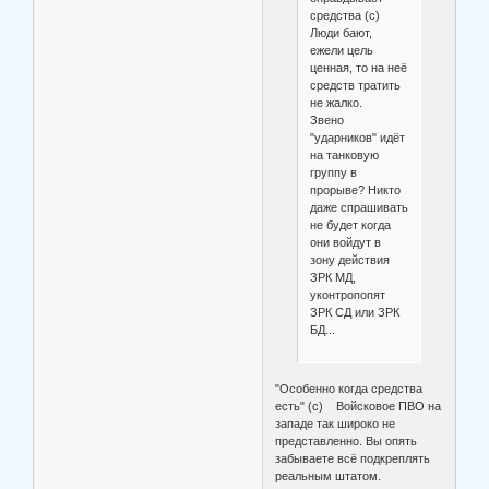
средства (с)
Люди бают,
ежели цель
ценная, то на неё
средств тратить
не жалко.
Звено
"ударников" идёт
на танковую
группу в
прорыве? Никто
даже спрашивать
не будет когда
они войдут в
зону действия
ЗРК МД,
уконтропопят
ЗРК СД или ЗРК
БД...
"Особенно когда средства
есть" (с) Войсковое ПВО на
западе так широко не
представленно. Вы опять
забываете всё подкреплять
реальным штатом.