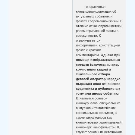
оперативная
кино
видеоинформация об
актуальных событиях и
фактах современной жизни. В
отличие от кинопублицистики,
рассматривающей факты в
совокупности, К.
ограничивается
информацией, констатацией
факта с кратким
комментарием.
Однако при
помощи изобразительных
средств (ракурсы, планы,
композиция кадра) и
тщательного отбора
деталей оператор нередко
выражает свое отношение
художника и публициста к
тому или иному событию.
К. является основой
киножурналов, специальных
выпусков и тематических
хроникальных фильмов, а
также таких жанров как
киноинтервью, хроникальный
киноочерк, кинофельетон. К.
служит основным источником