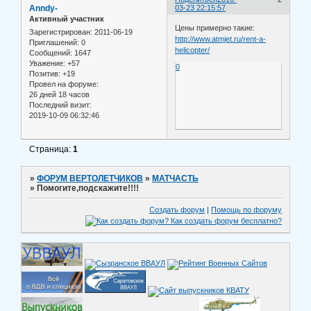
Anndy-
03-23 22:15:57
Активный участник
Цены примерно такие:
Зарегистрирован
: 2011-06-19
http://www.atmjet.ru/rent-a-
Приглашений:
0
helicopter/
Сообщений:
1647
Уважение:
+57
0
Позитив:
+19
Провел на форуме:
26 дней 18 часов
Последний визит:
2019-10-09 06:32:46
Страница:
1
»
ФОРУМ ВЕРТОЛЕТЧИКОВ
»
МАТЧАСТЬ
»
Помогите,подскажите!!!!
Создать форум
|
Помощь по форуму