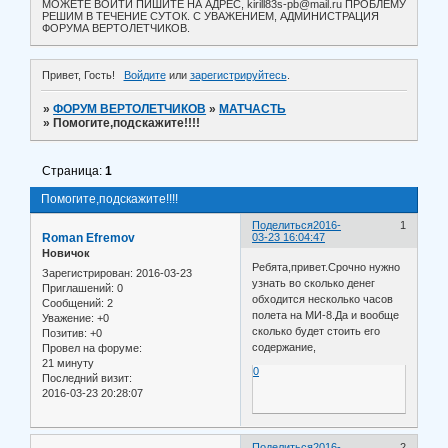
МОЖЕТЕ ВОЙТИ ПИШИТЕ НА АДРЕС, kirill83s-pb@mail.ru ПРОБЛЕМУ
РЕШИМ В ТЕЧЕНИЕ СУТОК. С УВАЖЕНИЕМ, АДМИНИСТРАЦИЯ
ФОРУМА ВЕРТОЛЕТЧИКОВ.
Привет, Гость!
Войдите
или
зарегистрируйтесь
.
»
ФОРУМ ВЕРТОЛЕТЧИКОВ
»
МАТЧАСТЬ
»
Помогите,подскажите!!!!
Страница:
1
Помогите,подскажите!!!!
Поделиться
2016-
1
Roman Efremov
03-23 16:04:47
Новичок
Ребята,привет.Срочно нужно
Зарегистрирован
: 2016-03-23
узнать во сколько денег
Приглашений:
0
обходится несколько часов
Сообщений:
2
полета на МИ-8.Да и вообще
Уважение:
+0
сколько будет стоить его
Позитив:
+0
содержание,
Провел на форуме:
21 минуту
0
Последний визит:
2016-03-23 20:28:07
Поделиться
2016-
2