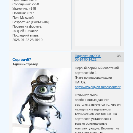
Сообщений:
2258
Уважение:
+145
Позитив:
+397
Пол:
Мужской
Возраст:
42
[1983-12-06]
Провел на форуме:
25 дней 10 часов
Последний визит:
2026-07-22 23:45:10
Поделиться
2008-
33
Сергеич57
08-14 00:14:21
Администратор
Первый серийный советский
вертолет Ми-1
(Hare по классификации
НАТО).
http://www.gklych.ru/helicopter.html
Отличительной
особенностью данного
вертолета является то, что он
находится в идеальном
техническом состоянии. На
вертолете установлены
только оригинальные
комплектующие. Вертолет не