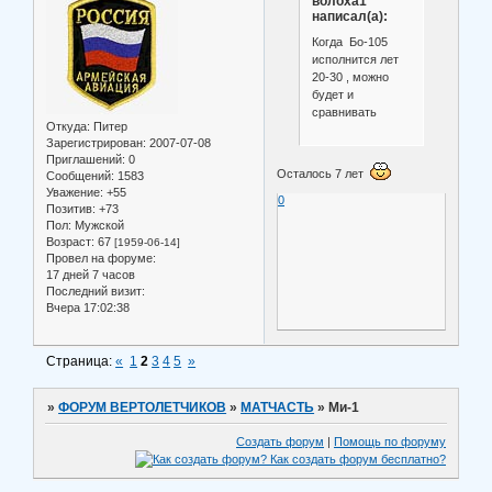
волоха1
написал(а):
Когда Бо-105
исполнится лет
20-30 , можно
будет и
сравнивать
Откуда:
Питер
Зарегистрирован
: 2007-07-08
Приглашений:
0
Осталось 7 лет
Сообщений:
1583
Уважение:
+55
0
Позитив:
+73
Пол:
Мужской
Возраст:
67
[1959-06-14]
Провел на форуме:
17 дней 7 часов
Последний визит:
Вчера 17:02:38
Страница:
«
1
2
3
4
5
»
»
ФОРУМ ВЕРТОЛЕТЧИКОВ
»
МАТЧАСТЬ
»
Ми-1
Создать форум
|
Помощь по форуму