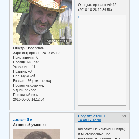
Отредактировано vd412
(2010-10-28 10:36:58)
0
Откуда:
Ярославль
Зарегистрирован
: 2010-03-12
Приглашений:
0
Сообщений:
232
Уважение:
+11
Позитив:
+8
Пол:
Мужской
Возраст:
66
[1959-12-04]
Провел на форуме:
5 дней 22 часа
Последний визит:
2016-03-03 14:12:54
Поделиться
2010-
59
Алексей А.
10-05 17:18:48
Активный участник
абсолютные чемпионы мира(
и многократные!) по
вертолётному спорту(ЦСК