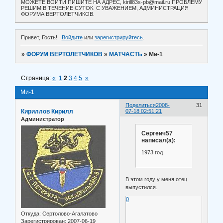
МОЖЕТЕ ВОЙТИ ПИШИТЕ НА АДРЕС, kirill83s-pb@mail.ru ПРОБЛЕМУ
РЕШИМ В ТЕЧЕНИЕ СУТОК. С УВАЖЕНИЕМ, АДМИНИСТРАЦИЯ
ФОРУМА ВЕРТОЛЕТЧИКОВ.
Привет, Гость!
Войдите
или
зарегистрируйтесь
.
»
ФОРУМ ВЕРТОЛЕТЧИКОВ
»
МАТЧАСТЬ
»
Ми-1
Страница:
«
1
2
3
4
5
»
Ми-1
Поделиться
2008-
31
Кириллов Кирилл
07-18 02:51:21
Администратор
Сергеич57
написал(а):
1973 год
В этом году у меня отец
выпустился.
0
Откуда:
Сертолово-Агалатово
Зарегистрирован
: 2007-06-19