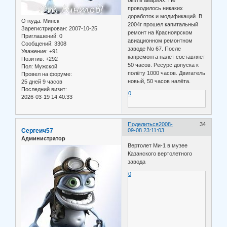
был в авариях. Не
проводилось никаких
доработок и модификаций. В
Откуда:
Минск
2004г прошел капитальный
Зарегистрирован
: 2007-10-25
ремонт на Красноярском
Приглашений:
0
авиационном ремонтном
Сообщений:
3308
заводе No 67. После
Уважение:
+91
капремонта налет составляет
Позитив:
+292
50 часов. Ресурс допуска к
Пол:
Мужской
полёту 1000 часов. Двигатель
Провел на форуме:
новый, 50 часов налёта.
25 дней 9 часов
Последний визит:
0
2026-03-19 14:40:33
Поделиться
2008-
34
Сергеич57
09-08 23:11:03
Администратор
Вертолет Ми-1 в музее
Казанского вертолетного
завода
0