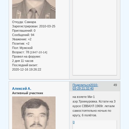
Откуда:
Самара
Зарегистрирован
: 2010-03-25
Приглашений:
0
Сообщений:
94
Уважение:
+2
Позитив:
+2
Пол:
Мужской
Возраст:
78
[1947-10-14]
Провел на форуме:
2 дня 11 часов
Последний визит:
2020-12-16 19:26:22
Поделиться
2010-
49
Алексей А.
03-29 21:32:40
Активный участник
на взлете Ми-1
аэр.Троекуровка. Кстати на 3
курсе СВВАУЛ 1969г. летали
самостоятельно ночью по
кругу, 6 полётов.
0