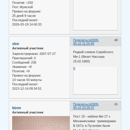
Позитив:
+292
Пол:
Мужской
Провел на форуме:
25 дней 9 часов
Последний визит:
2026-03-19 14:40:33
Поделиться
2009-
40
skw
05-22 11:24:49
Активный участник
Редкий снимок Сирийского
Зарегистрирован
: 2007-07-27
Ми-1 (Визит Нассера
Приглашений:
0
15.02.1960)
Сообщений:
236
Уважение:
+8
0
Позитив:
+9
Провел на форуме:
14 часов 43 минуты
Последний визит:
2013-12-14 09:34:51
Поделиться
2009-
41
bizon
05-22 23:29:37
Активный участник
Пост 19 - кабина Ми-1Т с
Механиескими триммерами.
В 1971г в Пугачёве были