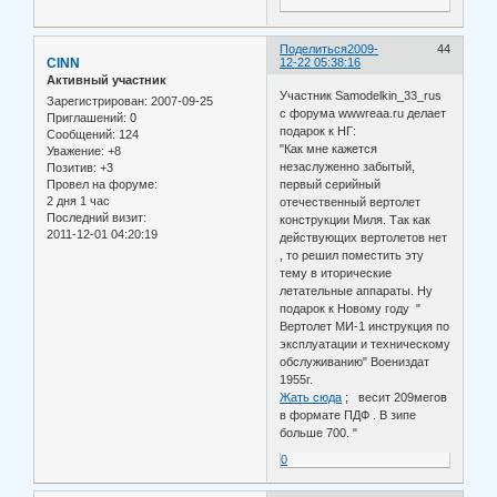
Поделиться
2009-
44
CINN
12-22 05:38:16
Активный участник
Участник Samodelkin_33_rus
Зарегистрирован
: 2007-09-25
с форума wwwreaa.ru делает
Приглашений:
0
подарок к НГ:
Сообщений:
124
"Как мне кажется
Уважение:
+8
незаслуженно забытый,
Позитив:
+3
первый серийный
Провел на форуме:
2 дня 1 час
отечественный вертолет
Последний визит:
конструкции Миля. Так как
2011-12-01 04:20:19
действующих вертолетов нет
, то решил поместить эту
тему в иторические
летательные аппараты. Ну
подарок к Новому году "
Вертолет МИ-1 инструкция по
эксплуатации и техническому
обслуживанию" Воениздат
1955г.
Жать сюда
; весит 209мегов
в формате ПДФ . В зипе
больше 700. "
0