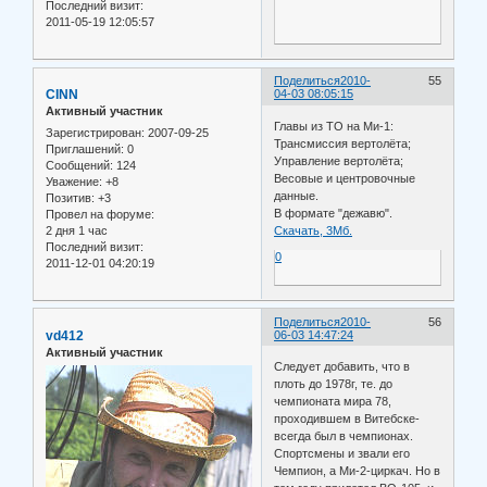
Последний визит:
2011-05-19 12:05:57
Поделиться
2010-
55
CINN
04-03 08:05:15
Активный участник
Главы из ТО на Ми-1:
Зарегистрирован
: 2007-09-25
Трансмиссия вертолёта;
Приглашений:
0
Управление вертолёта;
Сообщений:
124
Весовые и центровочные
Уважение:
+8
данные.
Позитив:
+3
В формате "дежавю".
Провел на форуме:
2 дня 1 час
Скачать, 3Мб.
Последний визит:
0
2011-12-01 04:20:19
Поделиться
2010-
56
vd412
06-03 14:47:24
Активный участник
Следует добавить, что в
плоть до 1978г, те. до
чемпионата мира 78,
проходившем в Витебске-
всегда был в чемпионах.
Спортсмены и звали его
Чемпион, а Ми-2-циркач. Но в