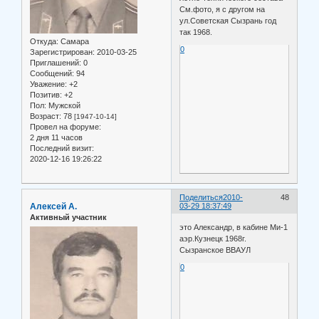
См.фото, я с другом на
ул.Советская Сызрань год
так 1968.
Откуда:
Самара
0
Зарегистрирован
: 2010-03-25
Приглашений:
0
Сообщений:
94
Уважение:
+2
Позитив:
+2
Пол:
Мужской
Возраст:
78
[1947-10-14]
Провел на форуме:
2 дня 11 часов
Последний визит:
2020-12-16 19:26:22
Поделиться
2010-
48
Алексей А.
03-29 18:37:49
Активный участник
это Александр, в кабине Ми-1
аэр.Кузнецк 1968г.
Сызранское ВВАУЛ
0