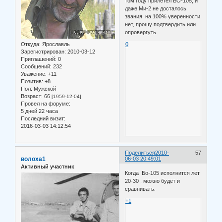
том году прилетел ВО-105, и
даже Ми-2 не досталось
звания. на 100% уверенности
нет, прошу подтвердить или
опровергуть.
Откуда:
Ярославль
0
Зарегистрирован
: 2010-03-12
Приглашений:
0
Сообщений:
232
Уважение:
+11
Позитив:
+8
Пол:
Мужской
Возраст:
66
[1959-12-04]
Провел на форуме:
5 дней 22 часа
Последний визит:
2016-03-03 14:12:54
Поделиться
2010-
57
волоха1
06-03 20:49:01
Активный участник
Когда Бо-105 исполнится лет
20-30 , можно будет и
сравнивать.
+1