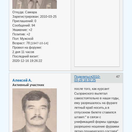
Откуда:
Самара
Зарегистрирован
: 2010-03-25
Приглашений:
0
Сообщений:
94
Уважение:
+2
Позитив:
+2
Пол:
Мужской
Возраст:
78
[1947-10-14]
Провел на форуме:
2 дня 11 часов
Последний визит:
2020-12-16 19:26:22
Поделиться
2010-
47
Алексей А.
03-29 18:32:25
Активный участник
после того, как курсант
Сызранского вылетал
самостоятельно в наши годы,
ему разрешалось на фураге
летный краб носить,а в
отпускном билете ставился
штамп:" в связи с
унификацией формы одежды
разрешено ношение фуражки
летно-технического состава"