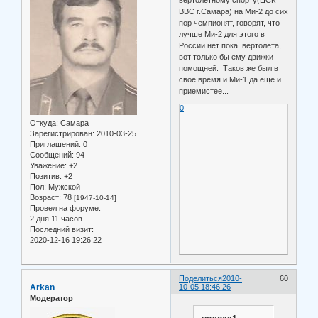
ВВС г.Самара) на Ми-2 до сих
пор чемпионят, говорят, что
лучше Ми-2 для этого в
России нет пока вертолёта,
вот только бы ему движки
помощней. Таков же был в
своё время и Ми-1,да ещё и
приемистее...
0
Откуда:
Самара
Зарегистрирован
: 2010-03-25
Приглашений:
0
Сообщений:
94
Уважение:
+2
Позитив:
+2
Пол:
Мужской
Возраст:
78
[1947-10-14]
Провел на форуме:
2 дня 11 часов
Последний визит:
2020-12-16 19:26:22
Поделиться
2010-
60
Arkan
10-05 18:46:26
Модератор