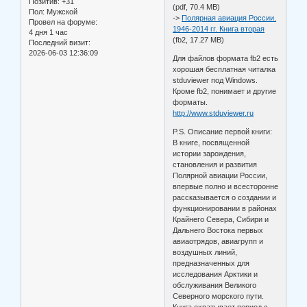
Позитив:
+31
(pdf, 70.4 MB)
Пол:
Мужской
->
Полярная авиация России.
Провел на форуме:
1946-2014 гг. Книга вторая
4 дня 1 час
(fb2, 17.27 MB)
Последний визит:
2026-06-03 12:36:09
Для файлов формата fb2 есть
хорошая бесплатная читалка
stduviewer под Windows.
Кроме fb2, понимает и другие
форматы.
http://www.stduviewer.ru
P.S. Описание первой книги:
В книге, посвященной
истории зарождения,
становления и развития
Полярной авиации России,
впервые полно и всесторонне
рассказывается о создании и
функционировании в районах
Крайнего Севера, Сибири и
Дальнего Востока первых
авиаотрядов, авиагрупп и
воздушных линий,
предназначенных для
исследования Арктики и
обслуживания Великого
Северного морского пути.