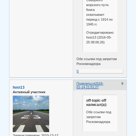
Северного
морского пути.
Книга
охватывает
период с 1914 по
1945 гг.
Отредактировано
host13 (2016-05-
25 08:06:26)
Обе ссылки под запретом
Роскомнадзора
0
Поделиться
2018-
8
host13
01-14 21:51:27
Активный участник
off-topic-off
написал(а):
Обе ссылки под
запретом
Роскомнадзора
Зарегистрирован
: 2010-12-12