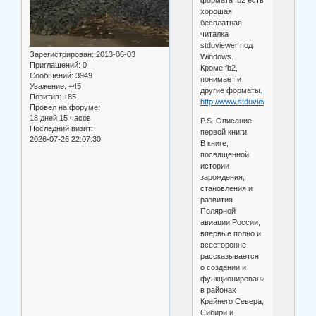
формата fb2 есть
хорошая
бесплатная
читалка
stduviewer под
Зарегистрирован
: 2013-06-03
Windows.
Приглашений:
0
Кроме fb2,
Сообщений:
3949
понимает и
Уважение:
+45
другие форматы.
Позитив:
+85
http://www.stduviewer.ru
Провел на форуме:
18 дней 15 часов
P.S. Описание
Последний визит:
первой книги:
2026-07-26 22:07:30
В книге,
посвященной
истории
зарождения,
становления и
развития
Полярной
авиации России,
впервые полно и
всесторонне
рассказывается
о создании и
функционировании
в районах
Крайнего Севера,
Сибири и