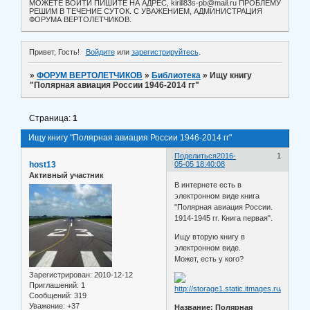
МОЖЕТЕ ВОЙТИ ПИШИТЕ НА АДРЕС, kirill83s-pb@mail.ru ПРОБЛЕМУ
РЕШИМ В ТЕЧЕНИЕ СУТОК. С УВАЖЕНИЕМ, АДМИНИСТРАЦИЯ
ФОРУМА ВЕРТОЛЕТЧИКОВ.
Привет, Гость!
Войдите
или
зарегистрируйтесь
.
»
ФОРУМ ВЕРТОЛЕТЧИКОВ
»
Библиотека
»
Ищу книгу
"Полярная авиация России 1946-2014 гг"
Страница:
1
Ищу книгу "Полярная авиация России 1946-2014 гг"
Поделиться
2016-
1
host13
05-05 18:40:08
Активный участник
В интернете есть в
электронном виде книга
"Полярная авиация России.
1914-1945 гг. Книга первая".
Ищу вторую книгу в
электронном виде.
Может, есть у кого?
Зарегистрирован
: 2010-12-12
Приглашений:
1
Сообщений:
319
Уважение:
+37
Название: Полярная