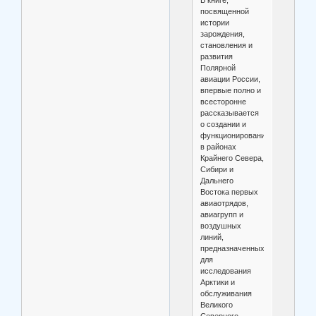
В книге,
посвященной
истории
зарождения,
становления и
развития
Полярной
авиации России,
впервые полно и
всесторонне
рассказывается
о создании и
функционировании
в районах
Крайнего Севера,
Сибири и
Дальнего
Востока первых
авиаотрядов,
авиагрупп и
воздушных
линий,
предназначенных
для
исследования
Арктики и
обслуживания
Великого