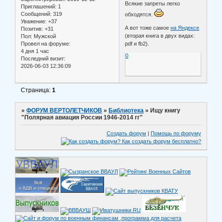
Всякие запреты легко
Приглашений:
1
Сообщений:
319
обходятся.
Уважение:
+37
А вот тоже самое
на Яндексе
Позитив:
+31
(вторая книга в двух видах:
Пол:
Мужской
Провел на форуме:
pdf и fb2).
4 дня 1 час
0
Последний визит:
2026-06-03 12:36:09
Страница:
1
»
ФОРУМ ВЕРТОЛЕТЧИКОВ
»
Библиотека
»
Ищу книгу
"Полярная авиация России 1946-2014 гг"
Создать форум
|
Помощь по форуму