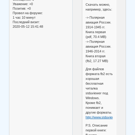
Уважение:
+0
Скачать можно,
Позитив:
+0
например, здесь:
Провел на форуме:
-> Полярная
1 час 10 минут
Последний визит:
авиация России.
2020-05-12 15:41:48
1914-1945 гг.
Книга первая
(pdf, 70.4 MB)
-> Полярная
авиация России.
1946-2014 гг.
Книга вторая
(fb2, 17.27 MB)
Для файлов
формата fb2 есть
хорошая
бесплатная
читалка
stduviewer под
Windows.
Кроме fb2,
понимает и
другие форматы.
http://www.stduviewer.ru
P.S. Описание
первой книги: