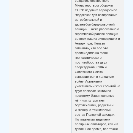
созданию совместно с
Министерством обороны
СССР ледовых аэродромов
"подскока" для базирования
истребительной и
дальнебомбардировочной
авиации. Также рассказано о
героической работе авиации
во всех наших экспедициях в
Антарктиде. Нельзя
забывать, что всё это
происходило на фоне
геополитического
противоборства двух
сверхдержав, США и
Советского Союза,
вылившегося в холодную
войну. Активными
участниками этих событий на
двух полюсах Земли по-
прежнему были полярные
лётчики, штурманы,
бортмеханики, радисты и
инженерно-технический
состав Полярной авиации.
Но главными задачами
полярных авиаторов, как и в
довоенное время, всё также