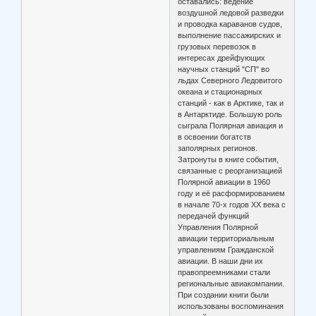
оставались: ведение
воздушной ледовой разведки
и проводка караванов судов,
выполнение пассажирских и
грузовых перевозок в
интересах дрейфующих
научных станций "СП" во
льдах Северного Ледовитого
океана и стационарных
станций - как в Арктике, так и
в Антарктиде. Большую роль
сыграла Полярная авиация и
в освоении богатств
заполярных регионов.
Затронуты в книге события,
связанные с реорганизацией
Полярной авиации в 1960
году и её расформированием
в начале 70-х годов XX века с
передачей функций
Управления Полярной
авиации территориальным
управлениям Гражданской
авиации. В наши дни их
правопреемниками стали
региональные авиакомпании.
При создании книги были
использованы воспоминания