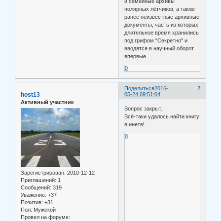
и семейные архивы
полярных лётчиков, а также
ранее неизвестные архивные
документы, часть из которых
длительное время хранились
под грифом "Секретно" и
вводятся в научный оборот
впервые.
0
Поделиться
2016-
2
host13
05-24 09:51:04
Активный участник
Вопрос закрыт.
Всё-таки удалось найти книгу
в инете!
0
Зарегистрирован
: 2010-12-12
Приглашений:
1
Сообщений:
319
Уважение:
+37
Позитив:
+31
Пол:
Мужской
Провел на форуме: