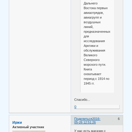
Дальнего
Востока первых
авиаотрядов,
авиагрупп и
воздушных
линий,
предназначенных
для
исследования
Арктики и
обслуживания
Великого
Северного
морского пути.
Книга
охватывает
период с 1914 по
1945 гг.
Спасибо...
0
Поделиться
2016-
6
Иржи
05-26 12:51:26
Активный участник
У нас есть магазин с