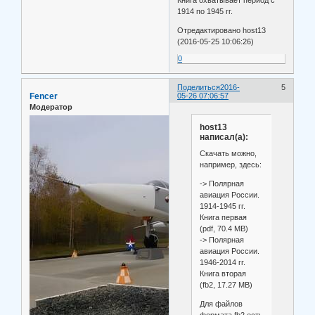
Книга охватывает период с
1914 по 1945 гг.
Отредактировано host13
(2016-05-25 10:06:26)
0
Поделиться
2016-
5
Fencer
05-26 07:06:57
Модератор
host13
написал(а):
Скачать можно,
например, здесь:
-> Полярная
авиация России.
1914-1945 гг.
Книга первая
(pdf, 70.4 MB)
-> Полярная
авиация России.
1946-2014 гг.
Книга вторая
(fb2, 17.27 MB)
Для файлов