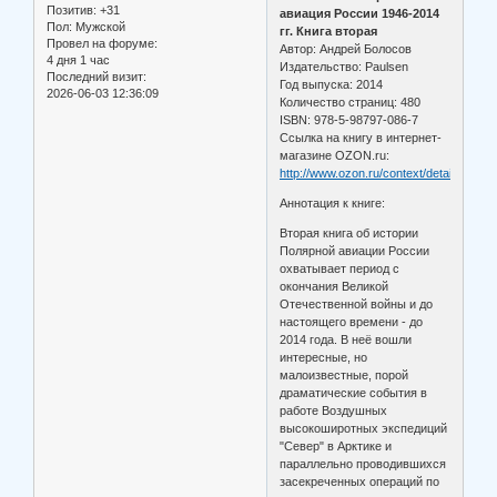
Позитив:
+31
авиация России 1946-2014
Пол:
Мужской
гг. Книга вторая
Провел на форуме:
Автор: Андрей Болосов
4 дня 1 час
Издательство: Paulsen
Последний визит:
Год выпуска: 2014
2026-06-03 12:36:09
Количество страниц: 480
ISBN: 978-5-98797-086-7
Ссылка на книгу в интернет-
магазине OZON.ru:
http://www.ozon.ru/context/detail/id/279
Аннотация к книге:
Вторая книга об истории
Полярной авиации России
охватывает период с
окончания Великой
Отечественной войны и до
настоящего времени - до
2014 года. В неё вошли
интересные, но
малоизвестные, порой
драматические события в
работе Воздушных
высокоширотных экспедиций
"Север" в Арктике и
параллельно проводившихся
засекреченных операций по