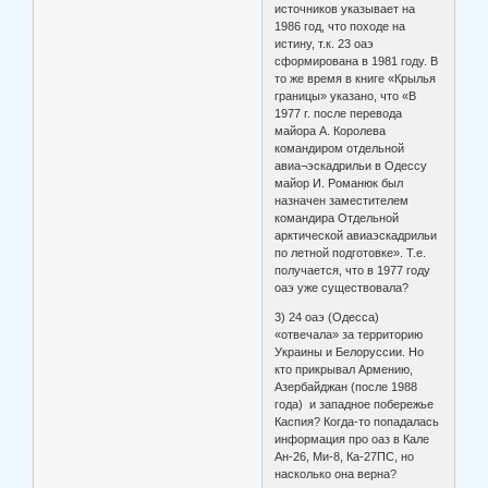
источников указывает на
1986 год, что походе на
истину, т.к. 23 оаэ
сформирована в 1981 году. В
то же время в книге «Крылья
границы» указано, что «В
1977 г. после перевода
майора А. Королева
командиром отдельной
авиа¬эскадрильи в Одессу
майор И. Романюк был
назначен заместителем
командира Отдельной
арктической авиаэскадрильи
по летной подготовке». Т.е.
получается, что в 1977 году
оаэ уже существовала?
3) 24 оаэ (Одесса)
«отвечала» за территорию
Украины и Белоруссии. Но
кто прикрывал Армению,
Азербайджан (после 1988
года) и западное побережье
Каспия? Когда-то попадалась
информация про оаз в Кале
Ан-26, Ми-8, Ка-27ПС, но
насколько она верна?