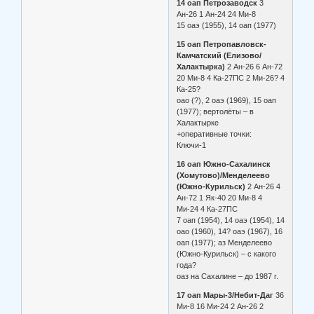
14 оап Петрозаводск
3
Ан-26 1 Ан-24 24 Ми-8
15 оаэ (1955), 14 оап (1977)
15 оап Петропавловск-
Камчатский (Елизово/
Халактырка)
2 Ан-26 6 Ан-72
20 Ми-8 4 Ка-27ПС 2 Ми-26? 4
Ка-25?
оао (?), 2 оаэ (1969), 15 оап
(1977); вертолёты – в
Халактырке
+оперативные точки:
Ключи-1
16 оап Южно-Сахалинск
(Хомутово)/Менделеево
(Южно-Курильск)
2 Ан-26 4
Ан-72 1 Як-40 20 Ми-8 4
Ми-24 4 Ка-27ПС
7 оап (1954), 14 оаэ (1954), 14
оао (1960), 14? оаэ (1967), 16
оап (1977); аз Менделеево
(Южно-Курильск) – с какого
года?
оаз на Сахалине – до 1987 г.
17 оап Мары-3/Небит-Даг
36
Ми-8 16 Ми-24 2 Ан-26 2