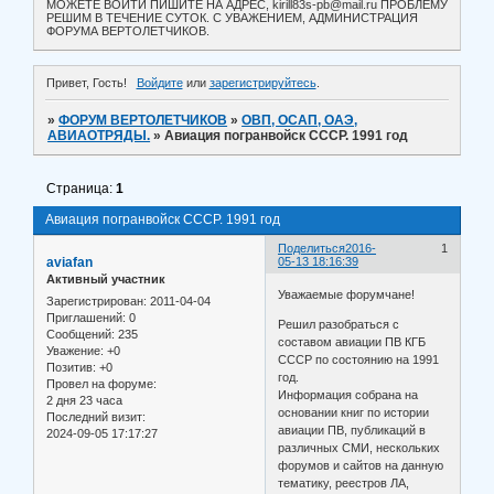
МОЖЕТЕ ВОЙТИ ПИШИТЕ НА АДРЕС, kirill83s-pb@mail.ru ПРОБЛЕМУ
РЕШИМ В ТЕЧЕНИЕ СУТОК. С УВАЖЕНИЕМ, АДМИНИСТРАЦИЯ
ФОРУМА ВЕРТОЛЕТЧИКОВ.
Привет, Гость!
Войдите
или
зарегистрируйтесь
.
»
ФОРУМ ВЕРТОЛЕТЧИКОВ
»
ОВП, ОСАП, ОАЭ,
АВИАОТРЯДЫ.
»
Авиация погранвойск СССР. 1991 год
Страница:
1
Авиация погранвойск СССР. 1991 год
Поделиться
2016-
1
aviafan
05-13 18:16:39
Активный участник
Уважаемые форумчане!
Зарегистрирован
: 2011-04-04
Приглашений:
0
Решил разобраться с
Сообщений:
235
составом авиации ПВ КГБ
Уважение:
+0
СССР по состоянию на 1991
Позитив:
+0
год.
Провел на форуме:
Информация собрана на
2 дня 23 часа
основании книг по истории
Последний визит:
авиации ПВ, публикаций в
2024-09-05 17:17:27
различных СМИ, нескольких
форумов и сайтов на данную
тематику, реестров ЛА,