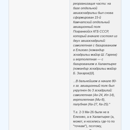
реорганизация части: на
базе отдельной
авиаэскадрильи был снова
сформирован 15-й
Камчатский отдельный
авиационный полк
Погранвойск КГБ СССР,
который вначале состоял из
двух авиаэскадрилий:
самолетная с базированием
в Елизово (командир
эскадрильи майор Ш. Гареев)
и вертолетная — с
базированием в Халактырке
(командир эскадрильи майор
Б. Захаров)
[/i].
...
В дальнейшем в начале 80-
х гг. авиационный полк был
укрупнен до 3 эскадрилий:
самолетная (Ан-24, Ил-14),
вертолетная (Ми-8),
палубная (Ка-27, Ка-25).
"
Т.е. 2-3 Ми-26 были не в
Елизово, а в Халактырке (а,
может, и носились где-то по
"точкам"), поэтому,