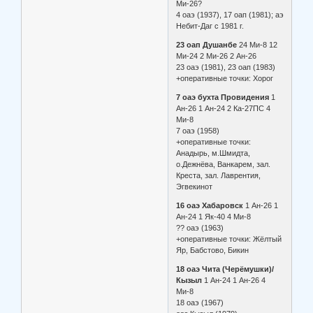
Ми-26?
4 оаэ (1937), 17 оап (1981); аэ
Небит-Даг с 1981 г.
23 оап Душанбе
24 Ми-8 12
Ми-24 2 Ми-26 2 Ан-26
23 оаэ (1981), 23 оап (1983)
+оперативные точки: Хорог
7 оаэ бухта Провидения
1
Ан-26 1 Ан-24 2 Ка-27ПС 4
Ми-8
7 оаэ (1958)
+оперативные точки:
Анадырь, м.Шмидта,
о.Дежнёва, Ванкарем, зал.
Креста, зал. Лаврентия,
Эгвекинот
16 оаэ Хабаровск
1 Ан-26 1
Ан-24 1 Як-40 4 Ми-8
?? оаэ (1963)
+оперативные точки: Жёлтый
Яр, Бабстово, Бикин
18 оаэ Чита (Черёмушки)/
Кызыл
1 Ан-24 1 Ан-26 4
Ми-8
18 оаэ (1967)