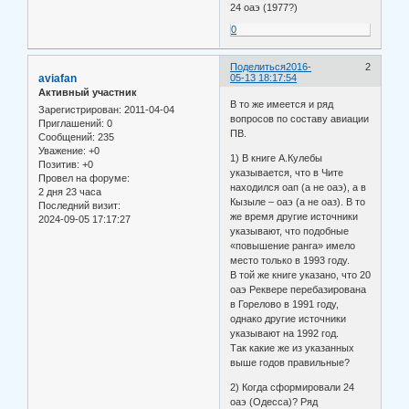
24 оаэ (1977?)
0
Поделиться
2016-
2
aviafan
05-13 18:17:54
Активный участник
В то же имеется и ряд
Зарегистрирован
: 2011-04-04
вопросов по составу авиации
Приглашений:
0
ПВ.
Сообщений:
235
Уважение:
+0
1) В книге А.Кулебы
Позитив:
+0
указывается, что в Чите
Провел на форуме:
находился оап (а не оаэ), а в
2 дня 23 часа
Кызыле – оаэ (а не оаз). В то
Последний визит:
же время другие источники
2024-09-05 17:17:27
указывают, что подобные
«повышение ранга» имело
место только в 1993 году.
В той же книге указано, что 20
оаэ Реквере перебазирована
в Горелово в 1991 году,
однако другие источники
указывают на 1992 год.
Так какие же из указанных
выше годов правильные?
2) Когда сформировали 24
оаэ (Одесса)? Ряд