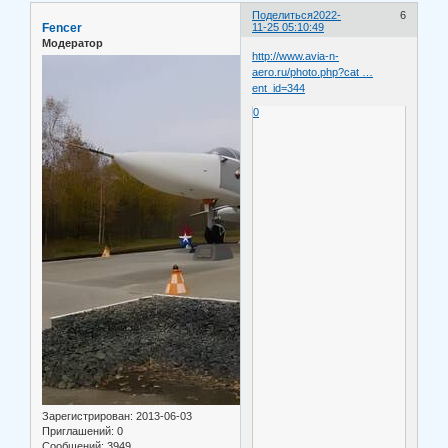
Поделиться
2022-
6
Fencer
11-25 05:10:49
Модератор
http://www.avia-n-
aero.ru/photo.php?cat …
ent_id=344
0
Зарегистрирован
: 2013-06-03
Приглашений:
0
Сообщений:
3949