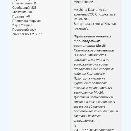
Михайлович!
Приглашений:
0
Сообщений:
235
Ми-26 на Камчатке во
Уважение:
+0
времена СССР, похоже, всё
Позитив:
+0
же, были.
Провел на форуме:
Вот цитата из книги "Крылья
2 дня 23 часа
границы":
Последний визит:
2024-09-05 17:17:27
"
Применение тяжелых
транспортных
вертолетов Ми-26
Камчатского авиаполка
В 1985 г. камчатская
авиачасть получила на
вооружение и освоила
эксплуатацию в северных
районах Камчатки и
Чукотки, а также на
Курильских островах,
тяжелых транспортных
вертолетов Ми-26.
Доставка необходимых и
жизненно важных воинских
грузов на удаленные
пограничные комендатуры и
заставы намного
упростилась...
[i]
...в 1977 г. была проведена