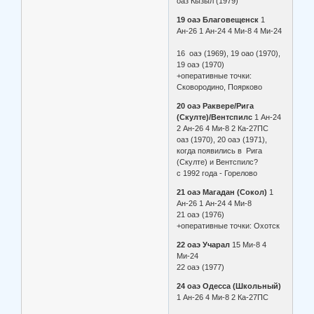
оаз Кызыл (1979)
19 оаэ Благовещенск
1
Ан-26 1 Ан-24 4 Ми-8 4 Ми-24
16 оаэ (1969), 19 оао (1970),
19 оаэ (1970)
+оперативные точки:
Сковородино, Поярково
20 оаэ Раквере/Рига
(Скулте)/Вентспилс
1 Ан-24
2 Ан-26 4 Ми-8 2 Ка-27ПС
оаз (1970), 20 оаэ (1971),
когда появились в Рига
(Скулте) и Вентспилс?
с 1992 года - Горелово
21 оаэ Магадан (Сокол)
1
Ан-26 1 Ан-24 4 Ми-8
21 оаэ (1976)
+оперативные точки: Охотск
22 оаэ Учарал
15 Ми-8 4
Ми-24
22 оаэ (1977)
24 оаэ Одесса (Школьный)
1 Ан-26 4 Ми-8 2 Ка-27ПС