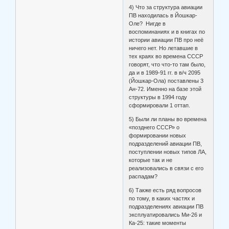
4) Что за структура авиации
ПВ находилась в Йошкар-
Оле? Нигде в
воспоминаниях и в книгах по
истории авиации ПВ про неё
ничего нет. Но летавшие в
тех краях во времена СССР
говорят, что что-то там было,
да и в 1989-91 гг. в в/ч 2095
(Йошкар-Ола) поставлены 3
Ан-72. Именно на базе этой
структуры в 1994 году
сформировали 1 оттап.
5) Были ли планы во времена
«позднего СССР» о
формировании новых
подразделений авиации ПВ,
поступлении новых типов ЛА,
которые так и не
реализовались в связи с его
распадам?
6) Также есть ряд вопросов
по тому, в каких частях и
подразделениях авиации ПВ
эксплуатировались Ми-26 и
Ка-25: такие моменты