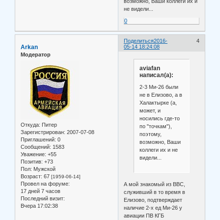
возможно, Ваши коллеги их и
не видели...
0
Поделиться
2016-
4
Arkan
05-14 18:24:08
Модератор
aviafan
написал(а):
2-3 Ми-26 были
не в Елизово, а в
Халактырке (а,
может, и
носились где-то
Откуда:
Питер
по "точкам"),
Зарегистрирован
: 2007-07-08
поэтому,
Приглашений:
0
возможно, Ваши
Сообщений:
1583
коллеги их и не
Уважение:
+55
видели...
Позитив:
+73
Пол:
Мужской
Возраст:
67
[1959-06-14]
Провел на форуме:
А мой знакомый из ВВС,
17 дней 7 часов
служивший в то время в
Последний визит:
Елизово, подтверждает
Вчера 17:02:38
наличие 2-х ед Ми-26 у
авиации ПВ КГБ