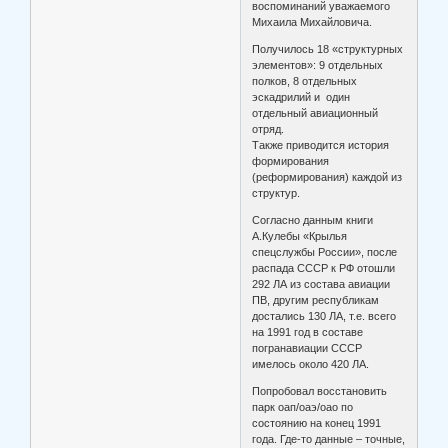
воспоминаний уважаемого
Михаила Михайловича.
Получилось 18 «структурных
элементов»: 9 отдельных
полков, 8 отдельных
эскадрилий и один
отдельный авиационный
отряд.
Также приводится история
формирования
(реформирования) каждой из
структур.
Согласно данным книги
А.Кулебы «Крылья
спецслужбы России», после
распада СССР к РФ отошли
292 ЛА из состава авиации
ПВ, другим республикам
достались 130 ЛА, т.е. всего
на 1991 год в составе
погранавиации СССР
имелось около 420 ЛА.
Попробовал восстановить
парк оап/оаэ/оао по
состоянию на конец 1991
года. Где-то данные – точные,