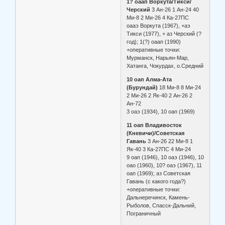
1? оаап Воркута/Тикси/
Черский
3 Ан-26 1 Ан-24 40
Ми-8 2 Ми-26 4 Ка-27ПС
оааэ Воркута (1967), +аэ
Тикси (1977), + аз Черский (?
год); 1(?) оаап (1990)
+оперативные точки:
Мурманск, Нарьян-Мар,
Хатанга, Чокурдах, о.Средний
10 оап Алма-Ата
(Бурундай)
18 Ми-8 8 Ми-24
2 Ми-26 2 Як-40 2 Ан-26 2
Ан-72
3 оаэ (1934), 10 оап (1969)
11 оап Владивосток
(Кневичи)/Советская
Гавань
3 Ан-26 22 Ми-8 1
Як-40 3 Ка-27ПС 4 Ми-24
9 оап (1946), 10 оаэ (1946), 10
оао (1960), 10? оаэ (1967), 11
оап (1969); аз Советская
Гавань (с какого года?)
+оперативные точки:
Дальнеречинск, Камень-
Рыболов, Спасск-Дальний,
Пограничный