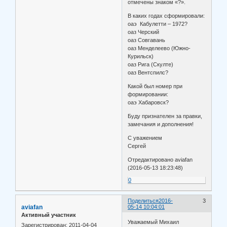
отмечены знаком «?».
В каких годах сформировали:
оаэ Кабулетти – 1972?
оаз Черский
оаз Совгавань
оаз Менделеево (Южно-
Курильск)
оаз Рига (Скулте)
оаз Вентспилс?
Какой был номер при
формировании:
оаэ Хабаровск?
Буду признателен за правки,
замечания и дополнения!
С уважением
Сергей
Отредактировано aviafan
(2016-05-13 18:23:48)
0
Поделиться
2016-
3
aviafan
05-14 10:04:01
Активный участник
Уважаемый Михаил
Зарегистрирован
: 2011-04-04