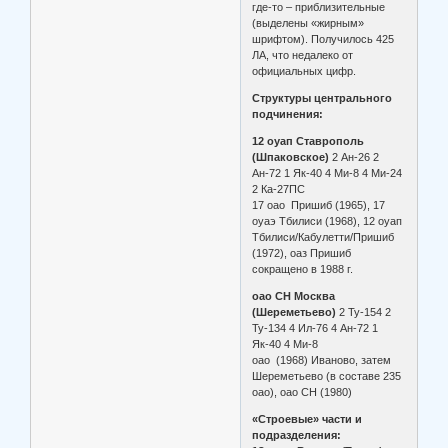
где-то – приблизительные
(выделены «жирным»
шрифтом). Получилось 425
ЛА, что недалеко от
официальных цифр.
Структуры центрального
подчинения:
12 оуап Ставрополь
(Шпаковское)
2 Ан-26 2
Ан-72 1 Як-40 4 Ми-8 4 Ми-24
2 Ка-27ПС
17 оао Пришиб (1965), 17
оуаэ Тбилиси (1968), 12 оуап
Тбилиси/Кабулетти/Пришиб
(1972), оаз Пришиб
сокращено в 1988 г.
оао СН Москва
(Шереметьево)
2 Ту-154 2
Ту-134 4 Ил-76 4 Ан-72 1
Як-40 4 Ми-8
оао (1968) Иваново, затем
Шереметьево (в составе 235
оао), оао СН (1980)
«Строевые» части и
подразделения: