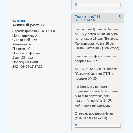
0
Поделиться
2016-
5
aviafan
07-03 16:47:05
Активный участник
Похоже, на Дальнем Востоке
Зарегистрирован
: 2011-04-04
Ми-26 у пограничников были
Приглашений:
0
не только в 15 оап (Елизово/
Сообщений:
235
Халактырка), но и в 16 оап
Уважение:
+0
Южно-Сахалинск (Хомутово).
Позитив:
+0
Провел на форуме:
Попалась информация про
2 дня 23 часа
аварию Ми-26:
Последний визит:
2024-09-05 17:17:27
Ми-26 28 12 1988 Рыбновск
(Сахалин) авария ОТП на
посадке б/н 25
Но были ли этот борт
единственным в 16 оап, или
был ещё вертолёт, так
сказать "в п
а
ру" к б/н 25,
найти пока не удалось...
Отредактировано aviafan
(2016-07-03 16:47:30)
0