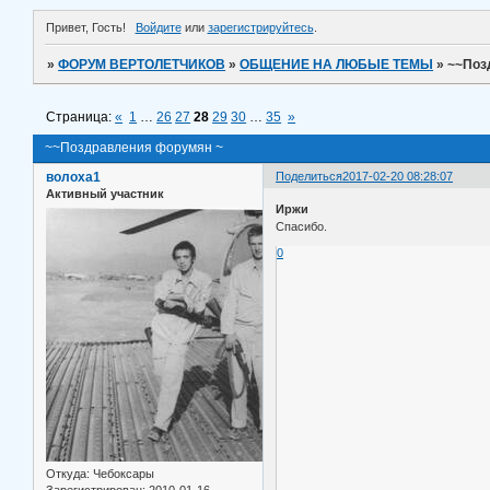
Привет, Гость!
Войдите
или
зарегистрируйтесь
.
»
ФОРУМ ВЕРТОЛЕТЧИКОВ
»
ОБЩЕНИЕ НА ЛЮБЫЕ ТЕМЫ
»
~~Поз
Страница:
«
1
…
26
27
28
29
30
…
35
»
~~Поздравления форумян ~
волоха1
Поделиться
2017-02-20 08:28:07
Активный участник
Иржи
Спасибо.
0
Откуда:
Чебоксары
Зарегистрирован
: 2010-01-16