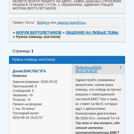
МОЖЕТЕ ВОЙТИ ПИШИТЕ НА АДРЕС, kirill83s-pb@mail.ru ПРОБЛЕМУ
РЕШИМ В ТЕЧЕНИЕ СУТОК. С УВАЖЕНИЕМ, АДМИНИСТРАЦИЯ
ФОРУМА ВЕРТОЛЕТЧИКОВ.
Привет, Гость!
Войдите
или
зарегистрируйтесь
.
»
ФОРУМ ВЕРТОЛЕТЧИКОВ
»
ОБЩЕНИЕ НА ЛЮБЫЕ ТЕМЫ
»
Нужна помощь знатоков)
Страница:
1
Нужна помощь знатоков)
Поделиться
2016-
1
ДенисВФСПБГУГА
06-02 04:06:33
Новичок
Здравствуйте уважаемые
Зарегистрирован
: 2016-03-02
форумчане, нужна ваша
Приглашений:
0
помощь, кто-нибудь встречал
Сообщений:
5
машины с навигационной
Уважение:
+0
системой БМС? Как я знаю,
Позитив:
+0
их ставят на Ми-8, которые
Провел на форуме:
1 час 26 минут
идут с двигателями
Последний визит:
Климовскими двигателями
2016-06-24 19:22:57
ВК-2500-03 и силовой ТА-14.
Так вот в чем вопрос, где
стоит антенна
приемоиндикатора БМС?