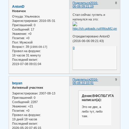
Поделиться
2016-
8
AntonD
06-06 09:21:19
Новичок
Стал сейчас гуглить и
Откуда:
Ульяновск
наткнулся на это:
Зарегистрирован
: 2016-05-31
Приглашений:
0
Сообщений:
17
Уважение:
+0
Отредактировано AntonD
Позитив:
+0
(2016-06-06 09:21:43)
Пол:
Мужской
Возраст:
39
[1986-08-17]
0
Провел на форуме:
16 часов 31 минуту
Последний визит:
2019-07-08 09:01:04
Поделиться
2016-
9
boyan
06-06 22:10:41
Активный участник
Зарегистрирован
: 2007-08-13
ДенисВФСПБГУГА
Приглашений:
0
написал(а):
Сообщений:
2287
Уважение:
+21
Это не две, а
Позитив:
+0
либо тут, либо
Провел на форуме:
там.
19 дней 18 часов
Последний визит:
2026-05-20 07:45:15