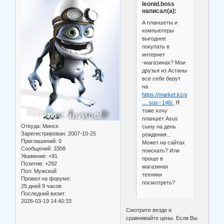
leonid.boss
написал(а):
А планшеты и
компьютеры
выгоднее
покупать в
интернет
-магазинах? Мои
друзья из Астаны
все себе берут
на
https://market.kz/almaty/elektroni
… sus--146/.
Я
тоже хочу
планшет Asus
Откуда:
Минск
сыну на день
Зарегистрирован
: 2007-10-25
рождения...
Приглашений:
0
Может на сайтах
Сообщений:
3308
поискать? Или
Уважение:
+91
проще в
Позитив:
+292
магазинах
Пол:
Мужской
техники
Провел на форуме:
посмотреть?
25 дней 9 часов
Последний визит:
2026-03-19 14:40:33
Смотрите везде и
сравнивайте цены. Если Вы