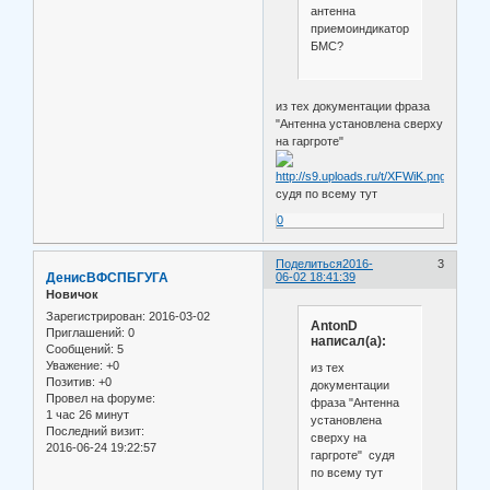
антенна
приемоиндикатора
БМС?
из тех документации фраза
"Антенна установлена сверху
на гаргроте"
судя по всему тут
0
Поделиться
2016-
3
ДенисВФСПБГУГА
06-02 18:41:39
Новичок
Зарегистрирован
: 2016-03-02
AntonD
Приглашений:
0
написал(а):
Сообщений:
5
Уважение:
+0
из тех
Позитив:
+0
документации
Провел на форуме:
фраза "Антенна
1 час 26 минут
установлена
Последний визит:
сверху на
2016-06-24 19:22:57
гаргроте" судя
по всему тут