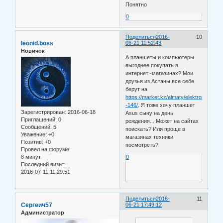
Понятно
0
Поделиться
2016-
10
leonid.boss
06-21 11:52:43
Новичок
А планшеты и компьютеры
выгоднее покупать в
интернет -магазинах? Мои
друзья из Астаны все себе
берут на
https://market.kz/almaty/elektronika/co
-146/
. Я тоже хочу планшет
Зарегистрирован
: 2016-06-18
Asus сыну на день
Приглашений:
0
рождения... Может на сайтах
Сообщений:
5
поискать? Или проще в
Уважение:
+0
магазинах техники
Позитив:
+0
посмотреть?
Провел на форуме:
8 минут
0
Последний визит:
2016-07-11 11:29:51
Поделиться
2016-
11
Сергеич57
06-21 17:49:12
Администратор