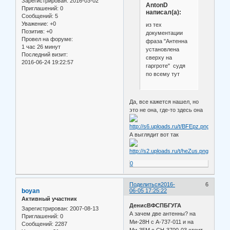
Зарегистрирован
: 2016-03-02
AntonD
Приглашений:
0
написал(а):
Сообщений:
5
Уважение:
+0
из тех
Позитив:
+0
документации
Провел на форуме:
фраза "Антенна
1 час 26 минут
установлена
Последний визит:
сверху на
2016-06-24 19:22:57
гаргроте" судя
по всему тут
Да, все кажется нашел, но
это не она, где-то здесь она
А выглядит вот так
0
Поделиться
2016-
6
boyan
06-05 17:25:22
Активный участник
ДенисВФСПБГУГА
Зарегистрирован
: 2007-08-13
А зачем две антенны? на
Приглашений:
0
Ми-28Н с А-737-011 и на
Сообщений:
2287