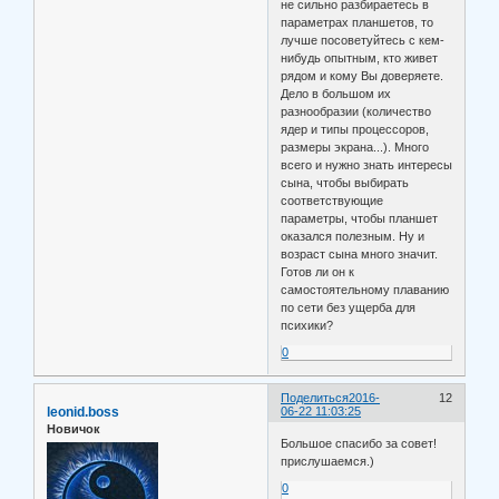
не сильно разбираетесь в
параметрах планшетов, то
лучше посоветуйтесь с кем-
нибудь опытным, кто живет
рядом и кому Вы доверяете.
Дело в большом их
разнообразии (количество
ядер и типы процессоров,
размеры экрана...). Много
всего и нужно знать интересы
сына, чтобы выбирать
соответствующие
параметры, чтобы планшет
оказался полезным. Ну и
возраст сына много значит.
Готов ли он к
самостоятельному плаванию
по сети без ущерба для
психики?
0
Поделиться
2016-
12
leonid.boss
06-22 11:03:25
Новичок
Большое спасибо за совет!
прислушаемся.)
0