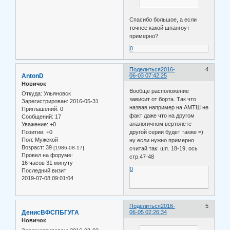
Спасибо большое, а если
точнее какой шпангоут
примерно?
0
Поделиться
2016-
4
AntonD
06-03 07:42:25
Новичок
Вообще расположение
Откуда:
Ульяновск
зависит от борта. Так что
Зарегистрирован
: 2016-05-31
назвав например на АМТШ не
Приглашений:
0
факт даже что на другом
Сообщений:
17
аналогичном вертолете
Уважение:
+0
другой серии будет также =)
Позитив:
+0
Пол:
Мужской
ну если нужно примерно
Возраст:
39
[1986-08-17]
считай так: шп. 18-19, ось
Провел на форуме:
стр.47-48
16 часов 31 минуту
0
Последний визит:
2019-07-08 09:01:04
Поделиться
2016-
5
ДенисВФСПБГУГА
06-05 02:26:34
Новичок