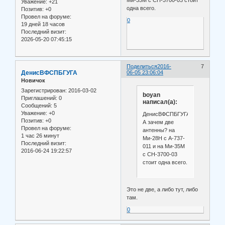
Ми-35М с СН-3700-03 стоит
Уважение:
+21
одна всего.
Позитив:
+0
Провел на форуме:
0
19 дней 18 часов
Последний визит:
2026-05-20 07:45:15
Поделиться
2016-
7
ДенисВФСПБГУГА
06-05 23:06:04
Новичок
Зарегистрирован
: 2016-03-02
boyan
Приглашений:
0
написал(а):
Сообщений:
5
Уважение:
+0
ДенисВФСПБГУГА
Позитив:
+0
А зачем две
Провел на форуме:
антенны? на
1 час 26 минут
Ми-28Н с А-737-
Последний визит:
011 и на Ми-35М
2016-06-24 19:22:57
с СН-3700-03
стоит одна всего.
Это не две, а либо тут, либо
там.
0