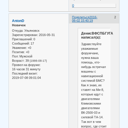
0
Поделиться
2016-
2
AntonD
06-02 15:40:19
Новичок
Откуда:
Ульяновск
ДенисВФСПБГУГА
Зарегистрирован
: 2016-05-31
написал(а):
Приглашений:
0
Сообщений:
17
Здравствуйте
Уважение:
+0
уважаемые
Позитив:
+0
форумчане,
Пол:
Мужской
нужна ваша
Возраст:
39
[1986-08-17]
помощь, кто-
Провел на форуме:
нибудь встречал
16 часов 31 минуту
машины с
Последний визит:
навигационной
2019-07-08 09:01:04
системой БМС?
Как я знаю, их
ставят на Ми-8,
которые идут с
двигателями
Климовскими
двигателями
ВК-2500-03 и
силовой ТА-14.
Так вот в чем
вопрос, где стоит