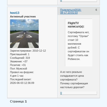
Поделиться
2016-
6
host13
08-17 23:01:03
Активный участник
FlightTV
написал(а):
Сертификата нет,
поэтому "Орлан"
стоит 10
миллионов
рублей. С
Зарегистрирован
: 2010-12-12
сертификатом он
Приглашений:
1
будет стоить как
Сообщений:
319
Робинсон.
Уважение:
+37
Позитив:
+31
Пол:
Мужской
А из чего реально
Провел на форуме:
4 дня 1 час
складывается цена
Последний визит:
сертификата?
2026-06-03 12:36:09
Почему сертификация
настолько дорогая?
0
Страница:
1