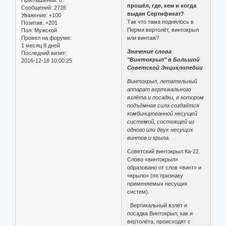
Приглашений:
0
прошёл, где, кем и когда
Сообщений:
2726
выдан Сертификат?
Уважение:
+100
Так что тама поднялось в
Позитив:
+201
Перми вертолёт, винтокрыл
Пол:
Мужской
Провел на форуме:
или винтаж?
1 месяц 8 дней
Значение слова
Последний визит:
"Винтокрыл" в Большой
2016-12-18 10:00:25
Советской Энциклопедии
Винтокрыл, летательный
аппарат вертикального
взлёта и посадки, в котором
подъёмная сила создаётся
комбинированной несущей
системой, состоящей из
одного или двух несущих
винтов и крыла.
Советский винтокрыл Ка-22.
Слово «винтокрыл»
образовано от слов «винт» и
«крыло» (по признаку
применяемых несущих
систем).
Вертикальный взлёт и
посадка Винтокрыл, как и
вертолёта, происходят с