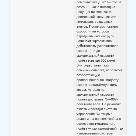
помощью несущих винтов, а
разгон — как с помощью
несущих винтов, так и
движителей, тянущих или
толкающих воздушных
винтов. После достижения
скорости, на которой
аэродинамические рули
начинают эффективно
действовать (эволютивная
скорость), и до
максимальной скорости
полёта (свыше 500 км/ч)
Винтокрыл летит, как
обычный самолёт, используя
возрастающую
пропорционально квадрату
скорости подъёмную силу
крыла, которая на
максимальной скорости
полёта достигает 75—90%
полётного веса. На режимах
взлёта и посадки система
управления Винтокрыл
аналогична вертолётной, а в
режиме поступательного
полёта — как самолётной, так
и вертолётной системе