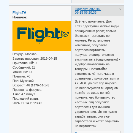
Поделиться
2016-
5
FlightTV
08-15 08:20:33
Новичок
Всё, что пожелаете. Для
ЕЭВС доступны любые виды
авиационных работ, только
билетами торговать не
можете. Регистрируете
компанию, покупаете
вертолёт/вертолёты,
Откуда:
Москва
получаете свидетельство
Зарегистрирован
: 2016-04-15
эксплуатанта (опционально) -
Приглашений:
0
и добро пожаловать на
Сообщений:
11
тендеры. Посчитайте
Уважение:
+4
стоимость лётного часа в
Позитив:
+0
сравнении с конкурентами, и
Пол:
Мужской
т.к. АОН до сих пор широко
Возраст:
46
[1979-09-14]
не используется в народном
Провел на форуме:
хозяйстве лишь по той
1 час 47 минут
причине, что большинство
Последний визит:
частных лиц покупают
2024-11-14 19:23:42
вертолёты для личного
удовольствия. Им не нужно
зарабатывать, они уже
заработали и хотят отдыхать
на вертолётах.
0