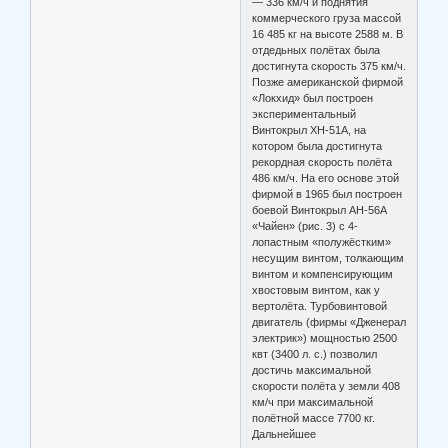
— 336 км/ч и поднятия
коммерческого груза массой
16 485 кг на высоте 2588 м. В
отдедьных полётах была
достигнута скорость 375 км/ч.
Позже американской фирмой
«Локхид» был построен
экспериментальный
Винтокрыл ХН-51А, на
котором была достигнута
рекордная скорость полёта
486 км/ч. На его основе этой
фирмой в 1965 был построен
боевой Винтокрыл АН-56А
«Чайен» (рис. 3) с 4-
лопастным «полужёстким»
несущим винтом, толкающим
винтом и компенсирующим
хвостовым винтом, как у
вертолёта. Турбовинтовой
двигатель (фирмы «Дженерал
электрик») мощностью 2500
квт (3400 л. с.) позволил
достичь максимальной
скорости полёта у земли 408
км/ч при максимальной
полётной массе 7700 кг.
Дальнейшее