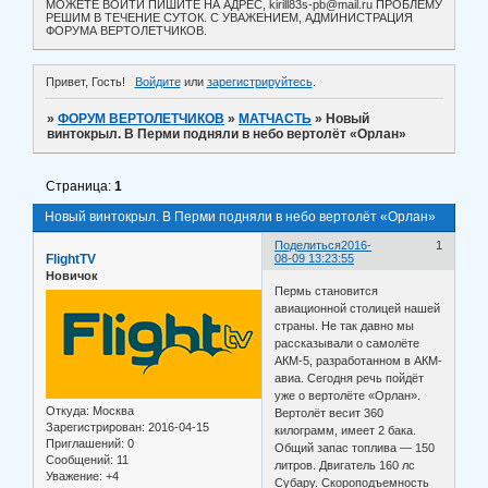
МОЖЕТЕ ВОЙТИ ПИШИТЕ НА АДРЕС, kirill83s-pb@mail.ru ПРОБЛЕМУ
РЕШИМ В ТЕЧЕНИЕ СУТОК. С УВАЖЕНИЕМ, АДМИНИСТРАЦИЯ
ФОРУМА ВЕРТОЛЕТЧИКОВ.
Привет, Гость!
Войдите
или
зарегистрируйтесь
.
»
ФОРУМ ВЕРТОЛЕТЧИКОВ
»
МАТЧАСТЬ
»
Новый
винтокрыл. В Перми подняли в небо вертолёт «Орлан»
Страница:
1
Новый винтокрыл. В Перми подняли в небо вертолёт «Орлан»
Поделиться
2016-
1
FlightTV
08-09 13:23:55
Новичок
Пермь становится
авиационной столицей нашей
страны. Не так давно мы
рассказывали о самолёте
АКМ-5, разработанном в АКМ-
авиа. Сегодня речь пойдёт
уже о вертолёте «Орлан».
Откуда:
Москва
Вертолёт весит 360
Зарегистрирован
: 2016-04-15
килограмм, имеет 2 бака.
Приглашений:
0
Общий запас топлива — 150
Сообщений:
11
литров. Двигатель 160 лс
Уважение:
+4
Субару. Скороподъемность