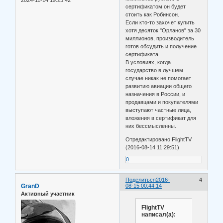
сертификатом он будет
стоить как Робинсон.
Если кто-то захочет купить
хотя десяток "Орланов" за 30
миллионов, производитель
готов обсудить и получение
сертификата.
В условиях, когда
государство в лучшем
случае никак не помогает
развитию авиации общего
назначения в России, и
продавцами и покупателями
выступают частные лица,
вложения в сертификат для
них бессмысленны.
Отредактировано FlightTV
(2016-08-14 11:29:51)
0
Поделиться
2016-
4
GranD
08-15 00:44:14
Активный участник
FlightTV
написал(а):