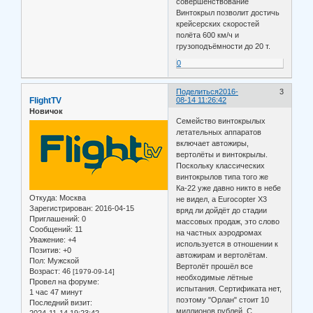
совершенствование
Винтокрыл позволит достичь
крейсерских скоростей
полёта 600 км/ч и
грузоподъёмности до 20 т.
0
Поделиться
2016-
3
FlightTV
08-14 11:26:42
Новичок
Семейство винтокрылых
летательных аппаратов
включает автожиры,
вертолёты и винтокрылы.
Поскольку классических
винтокрылов типа того же
Ка-22 уже давно никто в небе
Откуда:
Москва
не видел, а Eurocopter X3
Зарегистрирован
: 2016-04-15
вряд ли дойдёт до стадии
Приглашений:
0
массовых продаж, это слово
Сообщений:
11
на частных аэродромах
Уважение:
+4
используется в отношении к
Позитив:
+0
автожирам и вертолётам.
Пол:
Мужской
Вертолёт прошёл все
Возраст:
46
[1979-09-14]
необходимые лётные
Провел на форуме:
испытания. Сертификата нет,
1 час 47 минут
поэтому "Орлан" стоит 10
Последний визит:
миллионов рублей. С
2024-11-14 19:23:42