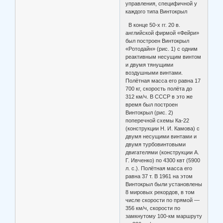
управления, специфичной у
каждого типа Винтокрыл
В конце 50-х гг. 20 в.
английской фирмой «Фейри»
был построен Винтокрыл
«Ротодайн» (рис. 1) с одним
реактивным несущим винтом
и двумя тянущими
воздушными винтами.
Полётная масса его равна 17
700 кг, скорость полёта до
312 км/ч. В СССР в это же
время был построен
Винтокрыл (рис. 2)
поперечной схемы Ка-22
(конструкции Н. И. Камова) с
двумя несущими винтами и
двумя турбовинтовыми
двигателями (конструкции А.
Г. Ивченко) по 4300 квт (5900
л. с.). Полётная масса его
равна 37 т. В 1961 на этом
Винтокрыл были установлены
8 мировых рекордов, в том
числе скорости по прямой —
356 км/ч, скорости по
замкнутому 100-км маршруту