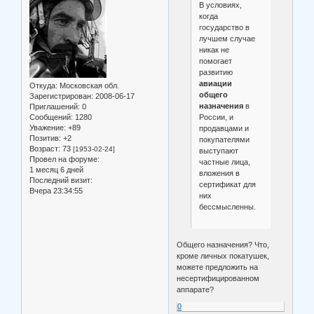
В условиях,
когда
государство в
лучшем случае
никак не
помогает
развитию
авиации
Откуда:
Московская обл.
общего
Зарегистрирован
: 2008-06-17
назначения
в
Приглашений:
0
России, и
Сообщений:
1280
Уважение:
+89
продавцами и
Позитив:
+2
покупателями
Возраст:
73
[1953-02-24]
выступают
Провел на форуме:
частные лица,
1 месяц 6 дней
вложения в
Последний визит:
сертификат для
Вчера 23:34:55
них
бессмысленны.
Общего назначения? Что,
кроме личных покатушек,
можете предложить на
несертифицированном
аппарате?
0