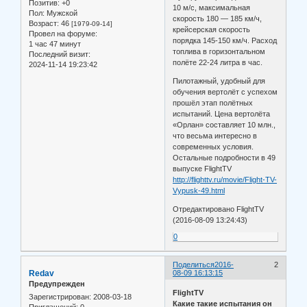
Позитив:
+0
10 м/с, максимальная
Пол:
Мужской
скорость 180 — 185 км/ч,
Возраст:
46
[1979-09-14]
крейсерская скорость
Провел на форуме:
порядка 145-150 км/ч. Расход
1 час 47 минут
топлива в горизонтальном
Последний визит:
полёте 22-24 литра в час.
2024-11-14 19:23:42
Пилотажный, удобный для
обучения вертолёт с успехом
прошёл этап полётных
испытаний. Цена вертолёта
«Орлан» составляет 10 млн.,
что весьма интересно в
современных условия.
Остальные подробности в 49
выпуске FlightTV
http://flighttv.ru/movie/Flight-TV-
Vypusk-49.html
Отредактировано FlightTV
(2016-08-09 13:24:43)
0
Поделиться
2016-
2
Redav
08-09 16:13:15
Предупрежден
FlightTV
Зарегистрирован
: 2008-03-18
Какие такие испытания он