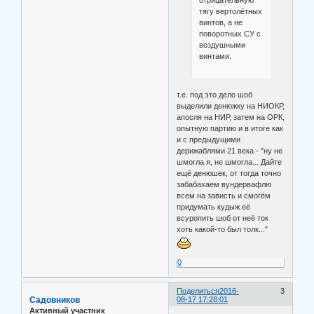
отрицательную
тягу вертолётных
винтов, а не
поворотных СУ с
воздушными
винтами.
т.е. под это дело шоб
выделили денюжку на НИОКР,
апосля на НИР, затем на ОРК,
опытную партию и в итоге как
и с предыдущими
дерижаблями 21 века - "ну не
шмогла я, не шмогла... Дайте
ещё денюшек, от тогда точно
забабахаем вундервафлю
всем на зависть и смогём
придумать кудыж её
всуропить шоб от неё ток
хоть какой-то был толк..."
0
Поделиться
2016-
3
Садовников
08-17 17:28:01
Активный участник