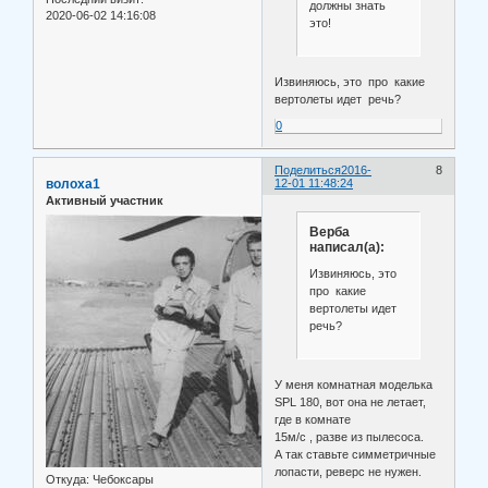
должны знать
2020-06-02 14:16:08
это!
Извиняюсь, это про какие
вертолеты идет речь?
0
Поделиться
2016-
8
волоха1
12-01 11:48:24
Активный участник
Верба
написал(а):
Извиняюсь, это
про какие
вертолеты идет
речь?
У меня комнатная моделька
SPL 180, вот она не летает,
где в комнате
15м/с , разве из пылесоса.
А так ставьте симметричные
лопасти, реверс не нужен.
Откуда:
Чебоксары