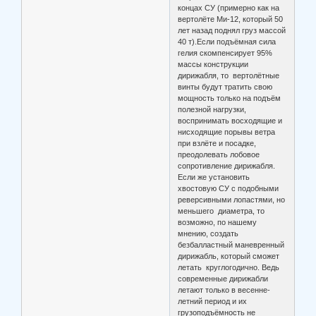
концах СУ (примерно как на
вертолёте Ми-12, который 50
лет назад поднял груз массой
40 т).Если подъёмная сила
гелия скомпенсирует 95%
массы конструкции
дирижабля, то вертолётные
винты будут тратить свою
мощность только на подъём
полезной нагрузки,
воспринимать восходящие и
нисходящие порывы ветра
при взлёте и посадке,
преодолевать лобовое
сопротивление дирижабля.
Если же установить
хвостовую СУ с подобными
реверсивными лопастями, но
меньшего диаметра, то
возможно, по нашему
мнению, создать
безбалластный маневренный
дирижабль, который сможет
летать круглогодично. Ведь
современные дирижабли
летают только в весенне-
летний период и их
грузоподъёмность не