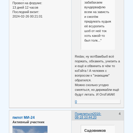
забабахаем
Провел на форуме:
вундервафлю
13 дней 12 часов
всем на зависть
Последний визит:
2024-02-26 00:21:01
и смогём
придумать кудыж
её всуропить
шоб от неё ток
хоть какой-то
был толк..."
Redav, ну вотВамБыб всё
поржать, обхамить, унизить а
и ещё и обвинить в чём то
коГойта ! А человек с
вопросом к "знающим"
обратился.
Можно сколько угодно
смеяться, но дирижабли ещё
будут летать. И ОгоГоКАК!
0
Поделиться
2016-
4
пилот МИ-24
08-18 10:44:20
Активный участник
Садовников