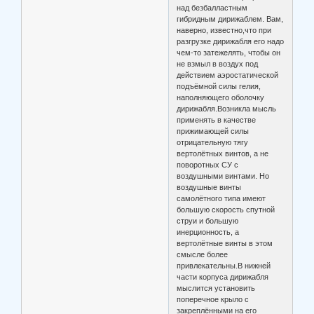
над безбалластным
гибридным дирижаблем. Вам,
наверно, известно,что при
разгрузке дирижабля его надо
чем-то затежелять, чтобы он
не взмыл в воздух под
действием аэростатической
подъёмной силы гелия,
наполняющего оболочку
дирижабля.Возникла мысль
применять в качестве
прижимающей силы
отрицательную тягу
вертолётных винтов, а не
поворотных СУ с
воздушными винтами. Но
воздушные винты
самолётного типа имеют
большую скорость спутной
струи и большую
инерционность, а
вертолётные винты в этом
смысле более
привлекательны.В нижней
части корпуса дирижабля
мыслится установить
поперечное крыло с
закреплёнными на его