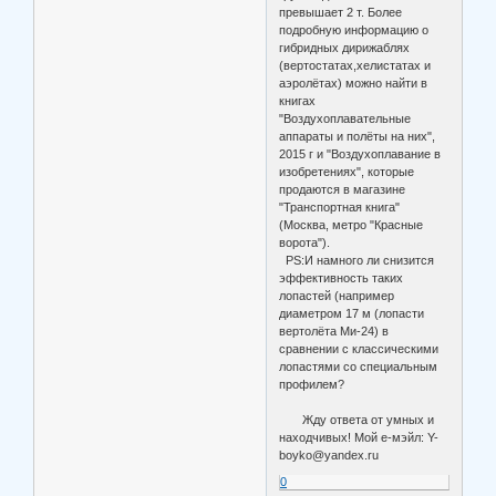
превышает 2 т. Более
подробную информацию о
гибридных дирижаблях
(вертостатах,хелистатах и
аэролётах) можно найти в
книгах
"Воздухоплавательные
аппараты и полёты на них",
2015 г и "Воздухоплавание в
изобретениях", которые
продаются в магазине
"Транспортная книга"
(Москва, метро "Красные
ворота").
PS:И намного ли снизится
эффективность таких
лопастей (например
диаметром 17 м (лопасти
вертолёта Ми-24) в
сравнении с классическими
лопастями со специальным
профилем?
Жду ответа от умных и
находчивых! Мой е-мэйл: Y-
boyko@yandex.ru
0