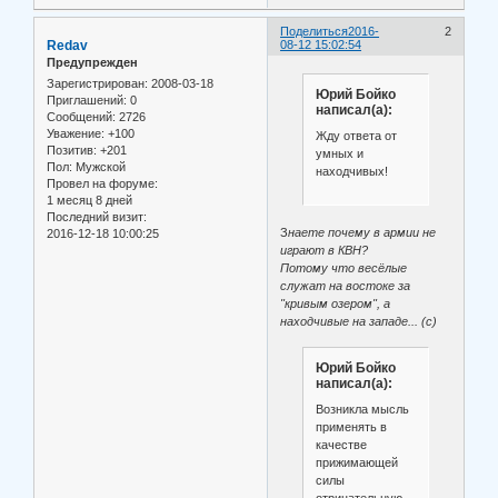
Поделиться
2016-
2
Redav
08-12 15:02:54
Предупрежден
Зарегистрирован
: 2008-03-18
Юрий Бойко
Приглашений:
0
написал(а):
Сообщений:
2726
Уважение:
+100
Жду ответа от
Позитив:
+201
умных и
Пол:
Мужской
находчивых!
Провел на форуме:
1 месяц 8 дней
Последний визит:
З
наете почему в армии не
2016-12-18 10:00:25
играют в КВН?
Потому что весёлые
служат на востоке за
"кривым озером", а
находчивые на западе... (с)
Юрий Бойко
написал(а):
Возникла мысль
применять в
качестве
прижимающей
силы