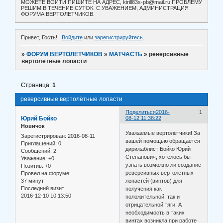
МОЖЕТЕ ВОЙТИ ПИШИТЕ НА АДРЕС, kirill83s-pb@mail.ru ПРОБЛЕМУ
РЕШИМ В ТЕЧЕНИЕ СУТОК. С УВАЖЕНИЕМ, АДМИНИСТРАЦИЯ
ФОРУМА ВЕРТОЛЕТЧИКОВ.
Привет, Гость!
Войдите
или
зарегистрируйтесь
.
»
ФОРУМ ВЕРТОЛЕТЧИКОВ
»
МАТЧАСТЬ
»
реверсивные
вертолётные лопасти
Страница:
1
реверсивные вертолётные лопасти
Поделиться
2016-
1
Юрий Бойко
08-12 11:38:22
Новичок
Уважаемые вертолётчики! За
Зарегистрирован
: 2016-08-11
вашей помощью обращается
Приглашений:
0
дирижаблист Бойко Юрий
Сообщений:
2
Степанович, хотелось бы
Уважение:
+0
узнать возможно ли создание
Позитив:
+0
реверсивных вертолётных
Провел на форуме:
37 минут
лопастей (винтов) для
Последний визит:
получения как
2016-12-10 10:13:50
положительной, так и
отрицательной тяги. А
необходимость в таких
винтах возникла при работе