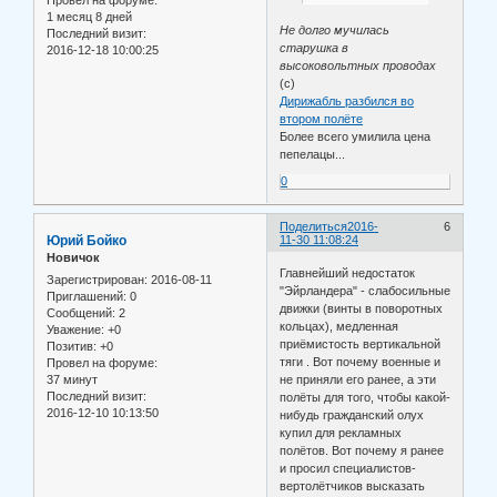
1 месяц 8 дней
Не долго мучилась
Последний визит:
старушка в
2016-12-18 10:00:25
высоковольтных проводах
(с)
Дирижабль разбился во
втором полёте
Более всего умилила цена
пепелацы...
0
Поделиться
2016-
6
Юрий Бойко
11-30 11:08:24
Новичок
Главнейший недостаток
Зарегистрирован
: 2016-08-11
"Эйрландера" - слабосильные
Приглашений:
0
движки (винты в поворотных
Сообщений:
2
кольцах), медленная
Уважение:
+0
приёмистость вертикальной
Позитив:
+0
тяги . Вот почему военные и
Провел на форуме:
37 минут
не приняли его ранее, а эти
Последний визит:
полёты для того, чтобы какой-
2016-12-10 10:13:50
нибудь гражданский олух
купил для рекламных
полётов. Вот почему я ранее
и просил специалистов-
вертолётчиков высказать