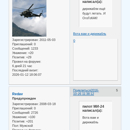
написал(а):
дирижабли ещё
будут летать. И
ОгоГоКАК!
Вота вам и дирижабль
Зарегистрирован
: 2011-05-03
0
Приглашений:
0
Сообщений:
1233
Уважение:
+20
Позитив:
+29
Провел на форуме:
6 дней 21 час
Последний визит:
2026-01-12 18:06:07
Поделиться
2016-
5
Redav
10-26 11:38:12
Предупрежден
Зарегистрирован
: 2008-03-18
пилот МИ-24
Приглашений:
0
написал(а):
Сообщений:
2726
Уважение:
+100
Вота вам и
Позитив:
+201
дирижабль
Пол:
Мужской
Провел на форуме: