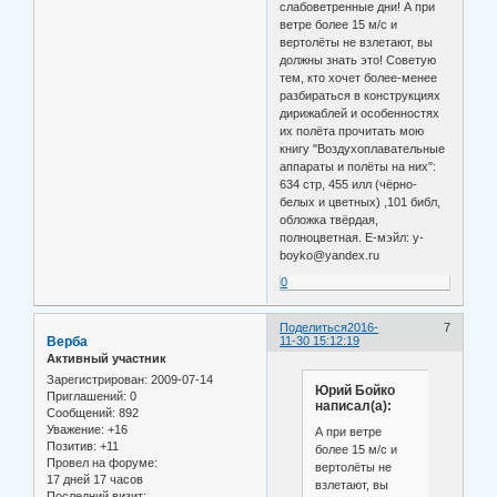
слабоветренные дни! А при
ветре более 15 м/с и
вертолёты не взлетают, вы
должны знать это! Советую
тем, кто хочет более-менее
разбираться в конструкциях
дирижаблей и особенностях
их полёта прочитать мою
книгу "Воздухоплавательные
аппараты и полёты на них":
634 стр, 455 илл (чёрно-
белых и цветных) ,101 библ,
обложка твёрдая,
полноцветная. Е-мэйл: y-
boyko@yandex.ru
0
Поделиться
2016-
7
Верба
11-30 15:12:19
Активный участник
Зарегистрирован
: 2009-07-14
Юрий Бойко
Приглашений:
0
написал(а):
Сообщений:
892
Уважение:
+16
А при ветре
Позитив:
+11
более 15 м/с и
Провел на форуме:
вертолёты не
17 дней 17 часов
взлетают, вы
Последний визит: