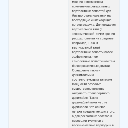
мнение о возможном
применении реверсивных
вертолётных лопастей для
быстрого реагирования на
восходящие и нисходящие
потоки воздуха. Для создания
вертикальной тяги (с
экономической точки зрения-
расход топлива на создание,
например, 1000 кг
вертикальной тяги)
вертолётные лопасти более
эффективны, чем
самолётные лопасти или тем
более реактивные движки.
Оснащение такими
движителями с
соответствующим запасом
мощности позволит
существенно поднять
живучесть транспортного
дирижабля. Таких
дирижаблей пока нет, те
дирижабли, что сейчас
летают созданы не для этого,
а для рекламных полётов и
перевозки туристов в
весенне-летние периоды и в