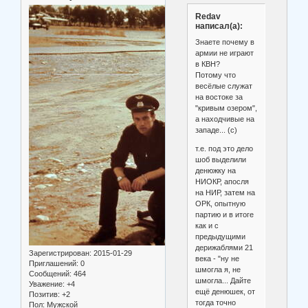
Redav
написал(а):
Знаете почему в
армии не играют
в КВН?
Потому что
весёлые служат
на востоке за
"кривым озером",
а находчивые на
западе... (с)
т.е. под это дело
шоб выделили
денюжку на
НИОКР, апосля
на НИР, затем на
ОРК, опытную
партию и в итоге
как и с
предыдущими
дерижаблями 21
Зарегистрирован
: 2015-01-29
века - "ну не
Приглашений:
0
шмогла я, не
Сообщений:
464
шмогла... Дайте
Уважение:
+4
ещё денюшек, от
Позитив:
+2
тогда точно
Пол:
Мужской