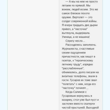
— А мы на нем не просто
летаем по прямой. Мы
воюем, людей возим. Это же
самое близкое пехоте
оружие. Вертолет — это
солдат современной войны.
Я вчера тридцать две дырки
привез, а "ласточка"
вытянула, выдержала.
Умница, а не машина!
Серегу несло…
Расходились заполночь.
Журналисты, счастливые
своим ощущением
причастности, как пишут в
газетах, к "героическому
летному труду", изрядно
"расслабленные",
обнимались, долго писали на
визитках телефоны, звали в
гости. Гусаров их тоже звал
"полетать" с ним, когда его
"ласточку" починят…
Когда Салимов с
Гусаровым вернулись в
казарму, стол уже был пуст и
застелен вместо скатерти
чистой простыней. Выходной