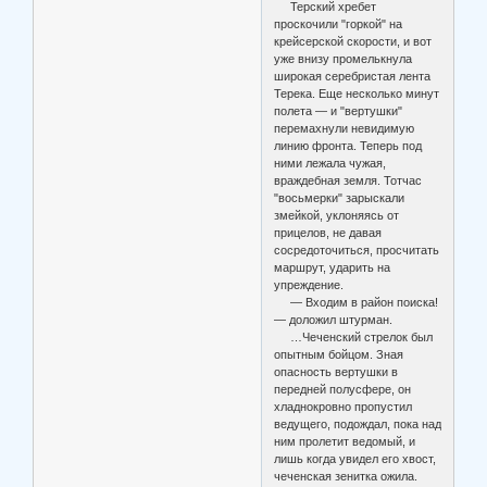
Терский хребет
проскочили "горкой" на
крейсерской скорости, и вот
уже внизу промелькнула
широкая серебристая лента
Терека. Еще несколько минут
полета — и "вертушки"
перемахнули невидимую
линию фронта. Теперь под
ними лежала чужая,
враждебная земля. Тотчас
"восьмерки" зарыскали
змейкой, уклоняясь от
прицелов, не давая
сосредоточиться, просчитать
маршрут, ударить на
упреждение.
— Входим в район поиска!
— доложил штурман.
…Чеченский стрелок был
опытным бойцом. Зная
опасность вертушки в
передней полусфере, он
хладнокровно пропустил
ведущего, подождал, пока над
ним пролетит ведомый, и
лишь когда увидел его хвост,
чеченская зенитка ожила.