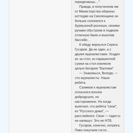
переделаешь…"
Правда, в полученном им
от Министерства обороны
коттедже на Смоленщине он
больше склонился к
буржуазной роскоши, своими
руками обустроив в подвале
отличную баню и выкопав
бассейн…
К обеду вернулся Серега
Гусаров. Да не один, а с
двумя журналистами. Усадил
их за стол, из парашютной
сумки на стол извлекли
целую батарею "Балтики".
— Знакомься, Володя, —
это журналисты. Наши
ребята.
Салимов к журналистам
относился вполне
добродушно, но
настороженно. Но когда
выяснил, что ребята "свои",
из "Русского дома", —
расслабился. Свои — гадость
не напишут. Это не НТВ.
Гусаров, конечно, хитрюга.
Пиво покупали гости…