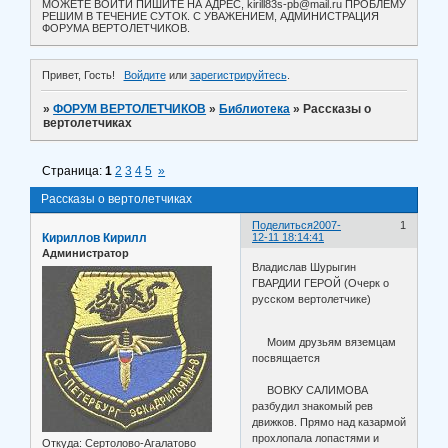
МОЖЕТЕ ВОЙТИ ПИШИТЕ НА АДРЕС, kirill83s-pb@mail.ru ПРОБЛЕМУ
РЕШИМ В ТЕЧЕНИЕ СУТОК. С УВАЖЕНИЕМ, АДМИНИСТРАЦИЯ
ФОРУМА ВЕРТОЛЕТЧИКОВ.
Привет, Гость!
Войдите
или
зарегистрируйтесь
.
»
ФОРУМ ВЕРТОЛЕТЧИКОВ
»
Библиотека
»
Рассказы о
вертолетчиках
Страница:
1
2
3
4
5
»
Рассказы о вертолетчиках
Поделиться
2007-
1
Кириллов Кирилл
12-11 18:14:41
Администратор
Владислав Шурыгин
ГВАРДИИ ГЕРОЙ (Очерк о
русском вертолетчике)
Моим друзьям вяземцам
посвящается
ВОВКУ САЛИМОВА
разбудил знакомый рев
движков. Прямо над казармой
прохлопала лопастями и
Откуда:
Сертолово-Агалатово