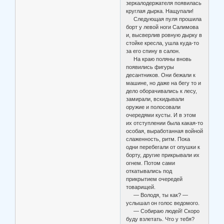
зеркалодержателя появилась
круглая дырка. Нащупали!
Следующая пуля прошила
борт у левой ноги Салимова
и, высверлив ровную дырку в
стойке кресла, ушла куда-то
за его спину в салон.
На краю поляны вновь
появились фигуры
десантников. Они бежали к
машине, но даже на бегу то и
дело оборачивались к лесу,
замирали, вскидывали
оружие и полосовали
очередями кусты. И в этом
их отступлении была какая-то
особая, выработанная войной
слаженность, ритм. Пока
одни перебегали от опушки к
борту, другие прикрывали их
огнем. Потом сами
откатывались под
прикрытием очередей
товарищей.
— Володя, ты как? —
услышал он голос ведомого.
— Собираю людей! Скоро
буду взлетать. Что у тебя?