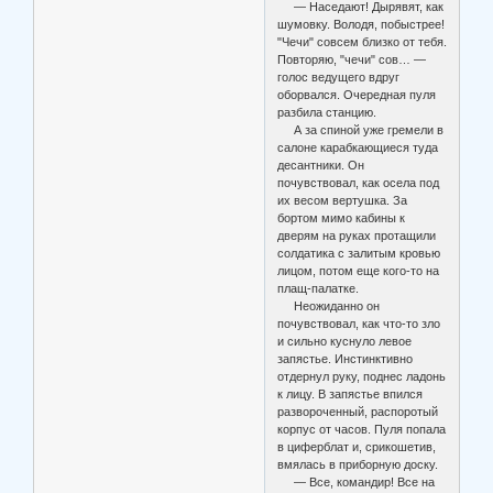
— Наседают! Дырявят, как
шумовку. Володя, побыстрее!
"Чечи" совсем близко от тебя.
Повторяю, "чечи" сов… —
голос ведущего вдруг
оборвался. Очередная пуля
разбила станцию.
А за спиной уже гремели в
салоне карабкающиеся туда
десантники. Он
почувствовал, как осела под
их весом вертушка. За
бортом мимо кабины к
дверям на руках протащили
солдатика с залитым кровью
лицом, потом еще кого-то на
плащ-палатке.
Неожиданно он
почувствовал, как что-то зло
и сильно куснуло левое
запястье. Инстинктивно
отдернул руку, поднес ладонь
к лицу. В запястье впился
развороченный, распоротый
корпус от часов. Пуля попала
в циферблат и, срикошетив,
вмялась в приборную доску.
— Все, командир! Все на