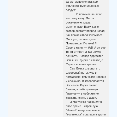
заплетающимся языком
объяснял, рубя ладонью
воздух:
— …И понимаешь, я же
его рожу вижу. Пасть
оскаленную, глаза
выпученные. Вижу, как он
затвор дергает вперед-назад.
Как пламя ствол закрывает.
Он, сука, по мне лупит.
Понимаешь! По мне! Я
Сереге кричу — бей! А он все
тянет и тянет. И так целую
вечность. Затвор дергается.
Вспышки. Дырки в стекле, а
Серега все не стреляет…
Сам Вовка слушал этот
словесный поток уже в
полудреме. Ему было хорошо
и спокойно. Выговаривается
Васильев. Водки выпил.
Значит, в себя приходит.
Главное — в себе это не
держать, снять с души.
И его так же "клинило" в
свое время. В прошлую
"Чечню", когда впервые его
"восьмерка" сошлась в дуэли