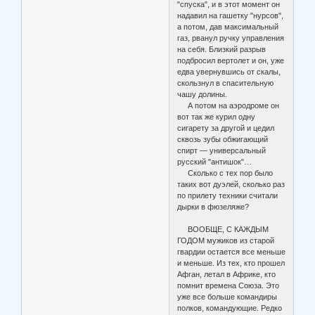
"спуска", и в этот момент он
надавил на гашетку "нурсов",
а потом, дав максимальный
газ, рванул ручку управления
на себя. Близкий разрыв
подбросил вертолет и он, уже
едва увернувшись от скалы,
скользнул в спасительную
чашу долины.
А потом на аэродроме он
вот так же курил одну
сигарету за другой и цедил
сквозь зубы обжигающий
спирт — универсальный
русский "антишок"…
Сколько с тех пор было
таких вот дуэлей, сколько раз
по прилету техники считали
дырки в фюзеляже?
ВООБЩЕ, С КАЖДЫМ
ГОДОМ мужиков из старой
гвардии остается все меньше
и меньше. Из тех, кто прошел
Афган, летал в Африке, кто
помнит времена Союза. Это
уже все больше командиры
полков, командующие. Редко