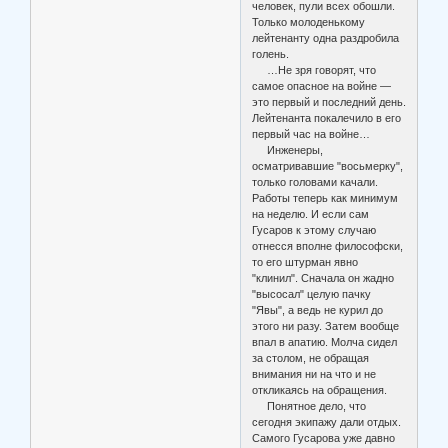
человек, пули всех обошли.
Только молоденькому
лейтенанту одна раздробила
голень.
…Не зря говорят, что
самое опасное на войне —
это первый и последний день.
Лейтенанта покалечило в его
первый час на войне…
Инженеры,
осматривавшие "восьмерку",
только головами качали.
Работы теперь как минимум
на неделю. И если сам
Гусаров к этому случаю
отнесся вполне философски,
то его штурман явно
"клинил". Сначала он жадно
"высосал" целую пачку
"Явы", а ведь не курил до
этого ни разу. Затем вообще
впал в апатию. Молча сидел
за столом, не обращая
внимания ни на что и не
откликаясь на обращения.
Понятное дело, что
сегодня экипажу дали отдых.
Самого Гусарова уже давно