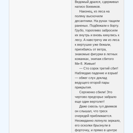
Ведомый дрался, сдерживал
натиск боевиков.
Наконец, из леса на
поляну выскочили
десантники. На руках тащили
раненых. Подбежали к борту.
Грубо, торопливо забросили
их внутрь и вновь кинулись к
лесу. А навстречу им из леса
к вертушке уже бежали,
пригибаясь от ветра,
знакомые фигурки в летных
кожанках, экипаж сбитого
Ми-8. Живые!
— Сто сорок третий сбит!
Наблюдаю падение и взрыв!
— обжег слух доклад
ведущего второй пары
прикрытия.
Сергиенко сбили! Это
чертово предгорье забрало
еще один вертолет!
Даже сквозь гул движков
он слышал, что треск
очередей приближается.
Неожиданно лопнуло зеркало,
его осколки брызнули в
форточку, и прямо в центре