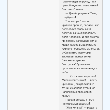
плавно отдавая ручку, гася
правой педалью поворотный
"инстинкт" винта.
— Давай, родимая! Тяни,
голубушка!
"Восьмерка" пошла
крупной дрожью, пытаясь изо
всех своих стальных и
реактивных сил выполнить
волю человека. И она смогла!
На полном запределе сил и
мощи колеса вырвались из
жирного чернозема склона. И,
рубя винтом верхушки
деревьев, ломая ветки
балками подвески,
"вертушка" буквально
проломилась сквозь чащу в
небо.
— Ух ты, моя хорошая!
Миленькая ты моя! — почти
кричал он, выдавливая из
души, из сердца страшное
напряжение прошедших
минут.
Пробив облака, к нему
пристроился ведомый.
"Жив Колька!" — радость