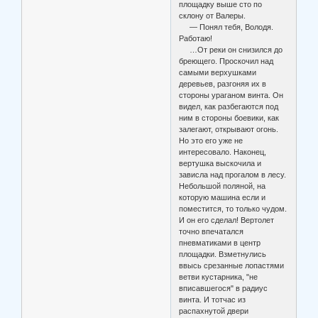
площадку выше сто по
склону от Валеры.
— Понял тебя, Володя.
Работаю!
…От реки он снизился до
бреющего. Проскочил над
самыми верхушками
деревьев, разгоняя их в
стороны ураганом винта. Он
видел, как разбегаются под
ним в стороны боевики, как
залегают, открывают огонь.
Но это его уже не
интересовало. Наконец,
вертушка выскочила и
зависла над прогалом в лесу.
Небольшой поляной, на
которую машина если и
поместится, то только чудом.
И он его сделал! Вертолет
точно впечатался
пневматиками в центр
площадки. Взметнулись
ввысь срезанные лопастями
ветви кустарника, "не
вписавшегося" в радиус
винта. И тотчас из
распахнутой двери