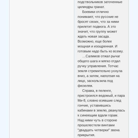
подствольников заточенные
цилиндры гранат.
Боевики отлично
понимают, что русские не
бросят своих, что за ними
прилетит подмога. А это
значит, что группу может
ждать новая засада.
Возможно, еще более
мощная и изощренная. И
готовым надо быть ко всему.
…Салимов отжал рычаг
общего шага и мягко отдал
ручку управления. Тотчас
земля стремительно ухнула
вниз, а затем, наползая на
лицо, заскользила под
фюзеляж.
Справа, в пеленге,
пристроился ведомый, и пара
Ми-8, словно взявшие след
гончие, уставившись
кабинами в землю, рванулась
к синеющим вдали горам.
Над ними чуть в стороне
прошелестели винтами
"двадцать четверки" звена
прикрытия.