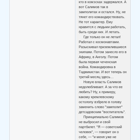
кто в комэсках задержался. А
вот Салимов так в
замполитах и остался. Ну, не
тянет его командирствовать.
Не тот характер. Ему
нравится с людьми работать,
быть среди них. И летать.
Где только он не летал!
Работал с космонавтами.
Разыскивал приземлившиеся
экипажи. Потом занесло его в
Африку, в Анголу. Потом
была первая чеченская
война. Командировка в
Таджикистан. И вот теперь он
третий месяц здесь…
Новую власть Салимов
недолюбливает. А за что ее
любить? Ну, к примеру,
какому кремлевскому
остолопу взбрело в голову
заменить слово "замполит"
детсадовским "воспитатель".
Принципиально Салимов
не выбросил и свой
партбилет. "Я — советский
человек", — говорит он о
себе, — "и меня уже не