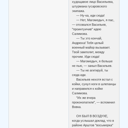
худощавое лицо Васильева,
штурмана гусаровского
экипажа.
— Ну-ка, иди сюда!
— Нет, Магомедыч, я пас,
— отозвался Васильев,
"проинтуичив" идею
Салимова.
— Ты это кончай,
Андрюха! Тебя целый
военный майор вызывает.
Твой замполит, между
прочим. Иди сюда!
— Магомедыч, я больше
не пью, — заныл Васильев.
— Ты не агитируй, ты
сюда иди.
Васильев нехотя встал с
койки, сунул ноги в шлепанцы
и направился к койке
Салимова.
"Их же вчера
проконопатили", — вспомнил
Вовка.
ОН БЫЛ В ВОЗДУХЕ,
когда услышал доклад, что в
районе Арштов "восьмерка"