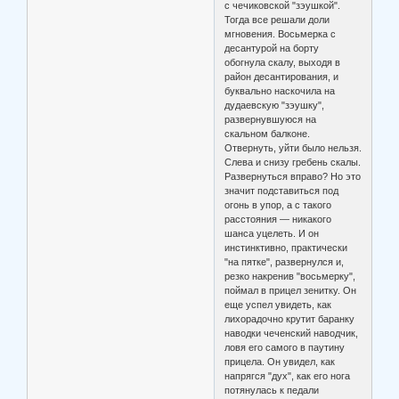
с чечиковской "зэушкой".
Тогда все решали доли
мгновения. Восьмерка с
десантурой на борту
обогнула скалу, выходя в
район десантирования, и
буквально наскочила на
дудаевскую "зэушку",
развернувшуюся на
скальном балконе.
Отвернуть, уйти было нельзя.
Слева и снизу гребень скалы.
Развернуться вправо? Но это
значит подставиться под
огонь в упор, а с такого
расстояния — никакого
шанса уцелеть. И он
инстинктивно, практически
"на пятке", развернулся и,
резко накренив "восьмерку",
поймал в прицел зенитку. Он
еще успел увидеть, как
лихорадочно крутит баранку
наводки чеченский наводчик,
ловя его самого в паутину
прицела. Он увидел, как
напрягся "дух", как его нога
потянулась к педали