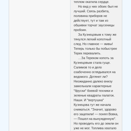
теплом окатила сердце.
Но вид у них обоих был не
лучший. Связь разбита,
половина приборов не
действует, тут и там из
обшивки торчат заусеницы
пробоин.
За Кузнецовым к тому же
тянулся легкий копотный
след. Но главное — живы!
Теперь только бы побыстрее
Терек перевалить.
…За Тереком копоть за
Кузнецовым стала гуще.
Салимов то и дело
озабоченно оглядывался на
ведомого. Дотянет ли?
Неожиданно далеко внизу
замелькали характерные
"бруски" боевой техники и
зеленые квадраты палаток.
Наши. И "вертушка"
Кузнецова тут же начала
снижаться. "Значит, здорово
его зацепили! — понял Вовка,
— Пошел на вынужденную".
Но проводить его до земли он
уже не мог. Топлива хватало