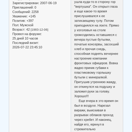
ушла куда-то в сторону гор
Зарегистрирован
: 2007-06-19
"вертушка". Он открыл глаза
Приглашений:
0
и еще какое-то время
Сообщений:
2258
прислушивался к ее
Уважение:
+145
Позитив:
+397
затихающему гулу. Потом
Пол:
Мужской
приподнялся на локте. Прямо
Возраст:
42
[1983-12-06]
у изголовья на столе
Провел на форуме:
громоздились оставшиеся с
25 дней 10 часов
вечера пустые бутылки,
Последний визит:
початые консервы, засохший
2026-07-22 23:45:10
хлеб и прочая снедь,
способная поднять вечернее
настроение компании
фронтовых офицеров. Вовка
жадно приник губами к
пластиковому горлышку
бутыли с минералкой.
Притушив утреннюю жажду,
он откинулся на подушку и
заложил руки за голову.
Хорошо!!!
Еще вчера в это время он
был в воздухе. Нарезал
виражи, выискивая в
разрывах облаков проход
через хребет. И наконец,
найдя его, юркнул в
стремительно