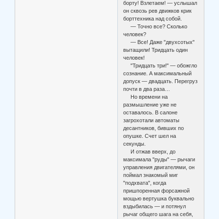
борту! Взлетаем! — услышал
он сквозь рев движков крик
борттехника над собой.
— Точно все? Сколько
человек?
— Все! Даже "двухсотых"
вытащили! Тридцать один
человек!
"Тридцать три!" — обожгло
сознание. А максимальный
допуск — двадцать. Перегруз
почти в два раза…
Но времени на
размышление уже не
оставалось. В салоне
загрохотали автоматы
десантников, бивших по
опушке. Счет шел на
секунды.
И отжав вверх, до
максимала "руды" — рычаги
управления двигателями, он
поймал знакомый миг
"подхвата", когда
пришпоренная форсажной
мощью вертушка буквально
вздыбилась — и потянул
рычаг общего шага на себя,