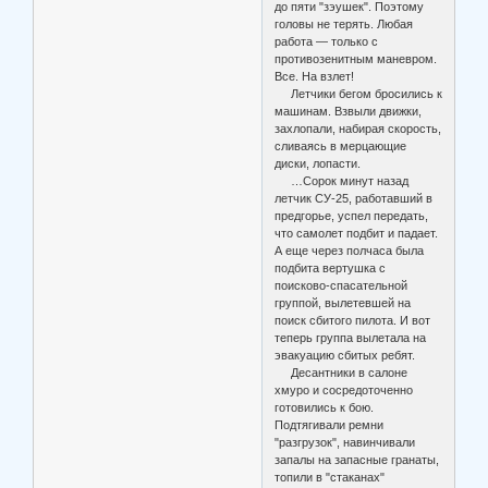
до пяти "зэушек". Поэтому
головы не терять. Любая
работа — только с
противозенитным маневром.
Все. На взлет!
Летчики бегом бросились к
машинам. Взвыли движки,
захлопали, набирая скорость,
сливаясь в мерцающие
диски, лопасти.
…Сорок минут назад
летчик СУ-25, работавший в
предгорье, успел передать,
что самолет подбит и падает.
А еще через полчаса была
подбита вертушка с
поисково-спасательной
группой, вылетевшей на
поиск сбитого пилота. И вот
теперь группа вылетала на
эвакуацию сбитых ребят.
Десантники в салоне
хмуро и сосредоточенно
готовились к бою.
Подтягивали ремни
"разгрузок", навинчивали
запалы на запасные гранаты,
топили в "стаканах"