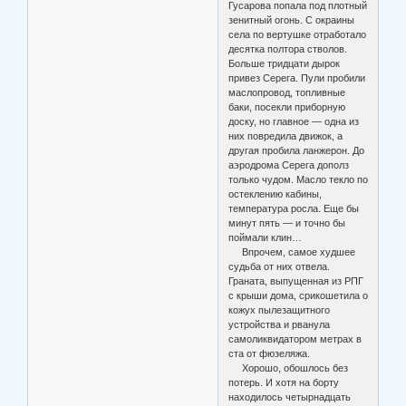
Гусарова попала под плотный
зенитный огонь. С окраины
села по вертушке отработало
десятка полтора стволов.
Больше тридцати дырок
привез Серега. Пули пробили
маслопровод, топливные
баки, посекли приборную
доску, но главное — одна из
них повредила движок, а
другая пробила ланжерон. До
аэродрома Серега дополз
только чудом. Масло текло по
остеклению кабины,
температура росла. Еще бы
минут пять — и точно бы
поймали клин…
Впрочем, самое худшее
судьба от них отвела.
Граната, выпущенная из РПГ
с крыши дома, срикошетила о
кожух пылезащитного
устройства и рванула
самоликвидатором метрах в
ста от фюзеляжа.
Хорошо, обошлось без
потерь. И хотя на борту
находилось четырнадцать