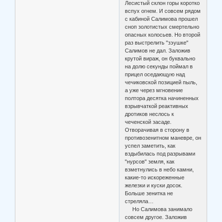
Лесистый склон горы коротко
вспух огнем. И совсем рядом
с кабиной Салимова прошел
сноп золотистых смертельно
опасных колосьев. Но второй
раз выстрелить "зэушке"
Салимов не дал. Заложив
крутой вираж, он буквально
на долю секунды поймал в
прицел оседающую над
чечиковской позицией пыль,
а уже через мгновение
полтора десятка начиненных
взрывчаткой реактивных
дротиков неслось к
чеченской засаде.
Отворачивая в сторону в
противозенитном маневре, он
успел заметить, как
вздыбилась под разрывами
"нурсов" земля, как
взметнулись в небо камни,
какие-то искореженные
железки и куски досок.
Больше зенитка не
стреляла…
Но Салимова занимало
совсем другое. Заложив