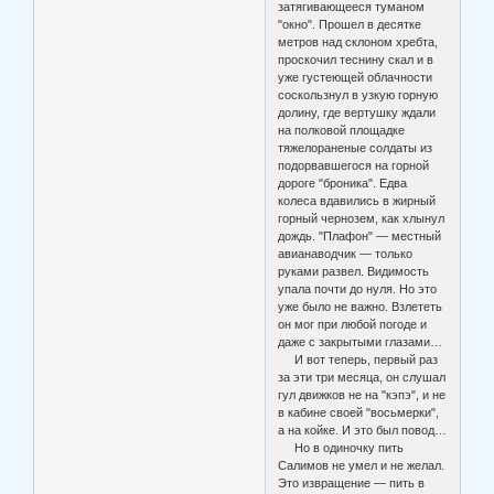
затягивающееся туманом
"окно". Прошел в десятке
метров над склоном хребта,
проскочил теснину скал и в
уже густеющей облачности
соскользнул в узкую горную
долину, где вертушку ждали
на полковой площадке
тяжелораненые солдаты из
подорвавшегося на горной
дороге "броника". Едва
колеса вдавились в жирный
горный чернозем, как хлынул
дождь. "Плафон" — местный
авианаводчик — только
руками развел. Видимость
упала почти до нуля. Но это
уже было не важно. Взлететь
он мог при любой погоде и
даже с закрытыми глазами…
И вот теперь, первый раз
за эти три месяца, он слушал
гул движков не на "кэпэ", и не
в кабине своей "восьмерки",
а на койке. И это был повод…
Но в одиночку пить
Салимов не умел и не желал.
Это извращение — пить в