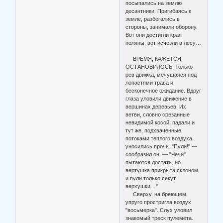
посыпались на землю
десантники. Пригибаясь к
земле, разбегались в
стороны, занимали оборону.
Вот они достигли края
поляны, вот исчезли в лесу…
ВРЕМЯ, КАЖЕТСЯ,
ОСТАНОВИЛОСЬ. Только
рев движка, мечущаяся под
лопастями трава и
бесконечное ожидание. Вдруг
глаза уловили движение в
вершинах деревьев. Их
ветви, словно срезанные
невидимой косой, падали и
тут же, подхваченные
потоками теплого воздуха,
уносились прочь. "Пули!" —
сообразил он. — "Чечи"
пытаются достать, но
вертушка прикрыта склоном
и пули только секут
верхушки…"
Сверху, на бреющем,
упруго простригла воздух
"восьмерка". Слух уловил
знакомый треск пулемета.