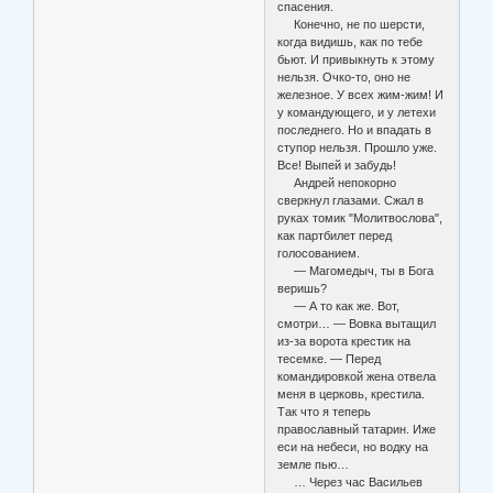
спасения.
Конечно, не по шерсти,
когда видишь, как по тебе
бьют. И привыкнуть к этому
нельзя. Очко-то, оно не
железное. У всех жим-жим! И
у командующего, и у летехи
последнего. Но и впадать в
ступор нельзя. Прошло уже.
Все! Выпей и забудь!
Андрей непокорно
сверкнул глазами. Сжал в
руках томик "Молитвослова",
как партбилет перед
голосованием.
— Магомедыч, ты в Бога
веришь?
— А то как же. Вот,
смотри… — Вовка вытащил
из-за ворота крестик на
тесемке. — Перед
командировкой жена отвела
меня в церковь, крестила.
Так что я теперь
православный татарин. Иже
еси на небеси, но водку на
земле пью…
… Через час Васильев