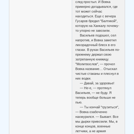
след простыл. И Вовка
примерно догадывался, где
тот может сейчас
находиться. Еще с вечера
Гусаров бредил "Балтикой",
которую на Ханкалу почему-
то упорно не завозили.
Васильев подошел, сел
напротив, и Вовка заметил
лихорадочный блеск в его
глазах. В руках Васильев по-
прежнему держал свою
затрепанную книжицу.
"Молитвослов", — прочел
Вовка название… Отыскал
чистые стаканы и плеснул в
них водки.
— Давай, за здоровье!
— Не-е, — протянул
Васильев, — не буду. Я
теперь вообще больше не
пью.
— Ты кончай "грузиться",
— Вовка озабоченно
нахмурился. — Бывает. Все
мы дырки привозили. Мы, в
конце концов, военные
летчики, а не армия