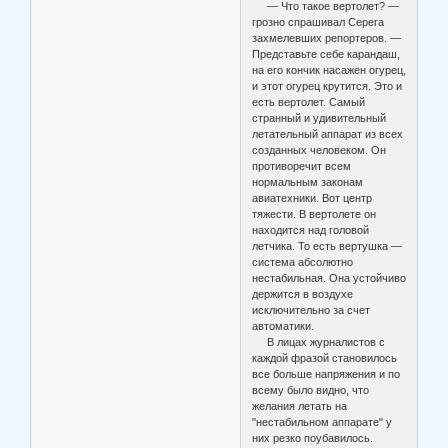
— Что такое вертолет? —
грозно спрашивал Серега
захмелевших репортеров. —
Представьте себе карандаш,
на его кончик насажен огурец,
и этот огурец крутится. Это и
есть вертолет. Самый
странный и удивительный
летательный аппарат из всех
созданных человеком. Он
противоречит всем
нормальным законам
авиатехники. Вот центр
тяжести. В вертолете он
находится над головой
летчика. То есть вертушка —
система абсолютно
нестабильная. Она устойчиво
держится в воздухе
исключительно за счет
автоматики.
В лицах журналистов с
каждой фразой становилось
все больше напряжения и по
всему было видно, что
желания летать на
"нестабильном аппарате" у
них резко поубавилось.