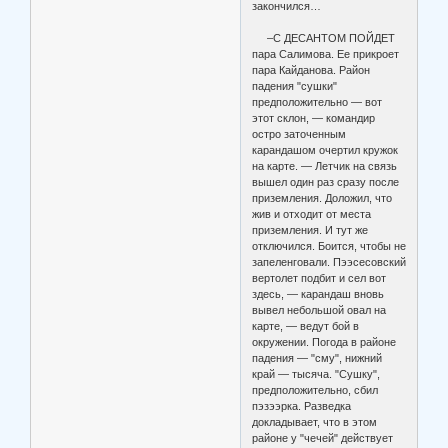
закончился…
–С ДЕСАНТОМ ПОЙДЕТ
пара Салимова. Ее прикроет
пара Кайданова. Район
падения "сушки"
предположительно — вот
этот склон, — командир
остро заточенным
карандашом очертил кружок
на карте. — Летчик на связь
вышел один раз сразу после
приземления. Доложил, что
жив и отходит от места
приземления. И тут же
отключился. Боится, чтобы не
запеленговали. Пээсесовский
вертолет подбит и сел вот
здесь, — карандаш вновь
вывел небольшой овал на
карте, — ведут бой в
окружении. Погода в районе
падения — "сму", нижний
край — тысяча. "Сушку",
предположительно, сбил
пэзээрка. Разведка
докладывает, что в этом
районе у "чечей" действует