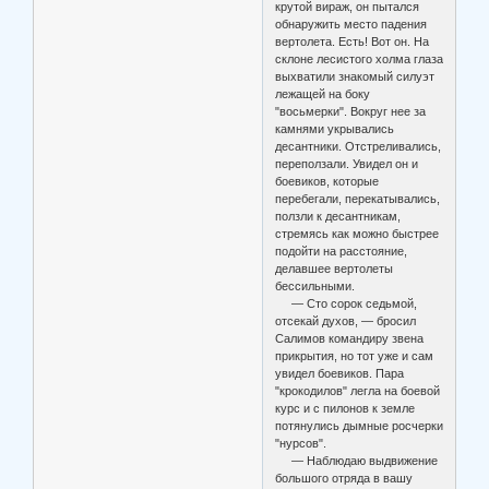
крутой вираж, он пытался
обнаружить место падения
вертолета. Есть! Вот он. На
склоне лесистого холма глаза
выхватили знакомый силуэт
лежащей на боку
"восьмерки". Вокруг нее за
камнями укрывались
десантники. Отстреливались,
переползали. Увидел он и
боевиков, которые
перебегали, перекатывались,
ползли к десантникам,
стремясь как можно быстрее
подойти на расстояние,
делавшее вертолеты
бессильными.
— Сто сорок седьмой,
отсекай духов, — бросил
Салимов командиру звена
прикрытия, но тот уже и сам
увидел боевиков. Пара
"крокодилов" легла на боевой
курс и с пилонов к земле
потянулись дымные росчерки
"нурсов".
— Наблюдаю выдвижение
большого отряда в вашу