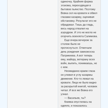
одиночку. Крайняя форма
эгоизма, переходящая в
бытовое пьянство. Поэтому
Вовка сел на кровати и обвел
глазами казарму, оценивая
обстановку. Результат его не
обрадовал. Тишь да гладь,
весь народ отвалил на
аэродром. И это не могло не
огорчить военлета Салимова.
Еще вчера вечером за
столом было не
протиснуться. Отмечали
день рождения замкомэска
Патрикеева. А вот теперь
ему, майору, ветерану всех
войн, выпить, понимаешь, не
с кем.
Неожиданно краем глаза
он уловил в углу казармы
движение. Кто-то лежал на
кровати. Лица не было видно
за раскрытой книгой, человек
читал. И все же Вовка его
узнал.
— Васильев, ты?
Книжка опустилась на
одеяло, и показалось