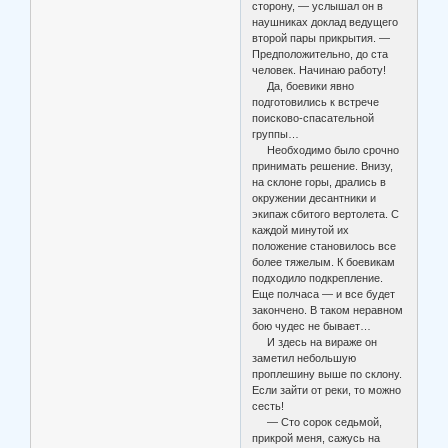
сторону, — услышал он в
наушниках доклад ведущего
второй пары прикрытия. —
Предположительно, до ста
человек. Начинаю работу!
Да, боевики явно
подготовились к встрече
поисково-спасательной
группы…
Необходимо было срочно
принимать решение. Внизу,
на склоне горы, дрались в
окружении десантники и
экипаж сбитого вертолета. С
каждой минутой их
положение становилось все
более тяжелым. К боевикам
подходило подкрепление.
Еще полчаса — и все будет
закончено. В таком неравном
бою чудес не бывает…
И здесь на вираже он
заметил небольшую
проплешину выше по склону.
Если зайти от реки, то можно
сесть!
— Сто сорок седьмой,
прикрой меня, сажусь на