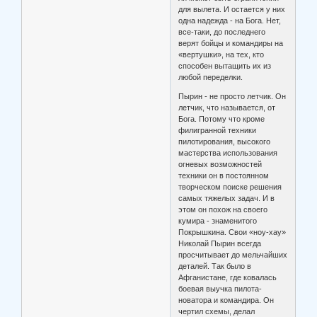
для вылета. И остается у них
одна надежда - на Бога. Нет,
все-таки, до последнего
верят бойцы и командиры на
«вертушки», на тех, кто
способен вытащить их из
любой переделки.
Пырин - не просто летчик. Он
летчик, что называется, от
Бога. Потому что кроме
филигранной техники
пилотирования, высокого
мастерства использования
огневых возможностей
техники он в постоянном
творческом поиске решения
самых тяжелых задач. И в
этом он похож на своего
кумира - знаменитого
Покрышкина. Свои «ноу-хау»
Николай Пырин всегда
просчитывает до мельчайших
деталей. Так было в
Афганистане, где ковалась
боевая выучка пилота-
новатора и командира. Он
чертил схемы, делал