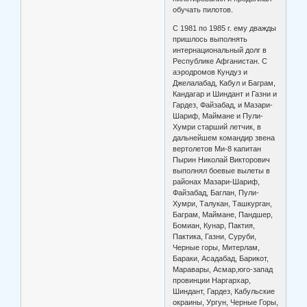
обучать пилотов.
С 1981 по 1985 г. ему дважды
пришлось выполнять
интернациональный долг в
Республике Афганистан. С
аэродромов Кундуз и
Джелалабад, Кабул и Баграм,
Кандагар и Шиндант и Газни и
Гардез, Файзабад, и Мазари-
Шариф, Маймане и Пули-
Хумри старший летчик, в
дальнейшем командир звена
вертолетов Ми-8 капитан
Пырин Николай Викторович
выполнял боевые вылеты в
районах Мазари-Шариф,
Файзабад, Баглан, Пули-
Хумри, Талукан, Ташкурган,
Баграм, Маймане, Пандшер,
Бомиан, Кунар, Пактия,
Пактика, Газни, Суруби,
Черные горы, Митерлам,
Бараки, Асадабад, Барикот,
Маравары, Асмар,юго-запад
провинции Наргархар,
Шиндант, Гардез, Кабульские
окраины, Ургун, Черные Горы,