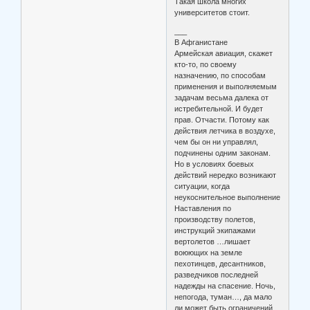
Такая школа многих
университетов стоит.
___
В Афганистане
Армейская авиация, скажет
кто-то, по своему
назначению, по способам
применения и выполняемым
задачам весьма далека от
истребительной. И будет
прав. Отчасти. Потому как
действия летчика в воздухе,
чем бы он ни управлял,
подчинены одним законам.
Но в условиях боевых
действий нередко возникают
ситуации, когда
неукоснительное выполнение
Наставления по
производству полетов,
инструкций экипажами
вертолетов …лишает
воюющих на земле
пехотинцев, десантников,
разведчиков последней
надежды на спасение. Ночь,
непогода, туман…, да мало
ли может быть ограничений