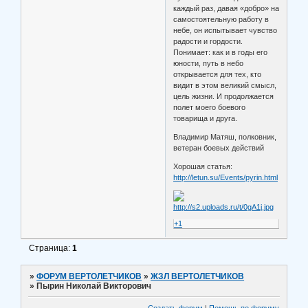
каждый раз, давая «добро» на
самостоятельную работу в
небе, он испытывает чувство
радости и гордости.
Понимает: как и в годы его
юности, путь в небо
открывается для тех, кто
видит в этом великий смысл,
цель жизни. И продолжается
полет моего боевого
товарища и друга.
Владимир Матяш, полковник,
ветеран боевых действий
Хорошая статья:
http://letun.su/Events/pyrin.html
+1
Страница:
1
»
ФОРУМ ВЕРТОЛЕТЧИКОВ
»
ЖЗЛ ВЕРТОЛЕТЧИКОВ
»
Пырин Николай Викторович
Создать форум
|
Помощь по форуму