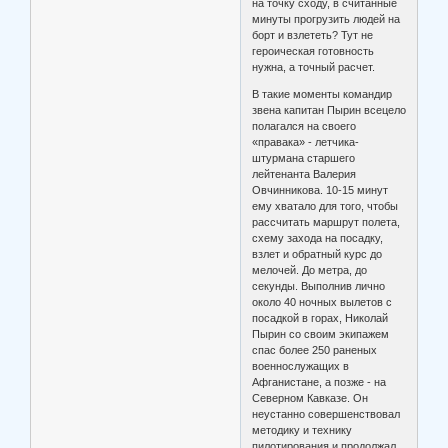
на точку сходу, в считанные
минуты прогрузить людей на
борт и взлететь? Тут не
героическая готовность
нужна, а точный расчет.
В такие моменты командир
звена капитан Пырин всецело
полагался на своего
«правака» - летчика-
штурмана старшего
лейтенанта Валерия
Овчинникова. 10-15 минут
ему хватало для того, чтобы
рассчитать маршрут полета,
схему захода на посадку,
взлет и обратный курс до
мелочей. До метра, до
секунды. Выполнив лично
около 40 ночных вылетов с
посадкой в горах, Николай
Пырин со своим экипажем
спас более 250 раненых
военнослужащих в
Афганистане, а позже - на
Северном Кавказе. Он
неустанно совершенствовал
методику и технику
пилотирования и продолжал