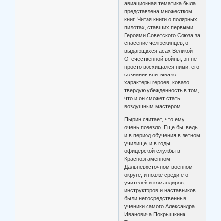
авиационная тематика была
представлена множеством
книг. Читая книги о полярных
пилотах, ставших первыми
Героями Советского Союза за
спасение челюскинцев, о
выдающихся асах Великой
Отечественной войны, он не
просто восхищался ними, его
сознание впитывало
характеры героев, ковало
твердую убежденность в том,
что и он сможет стать
воздушным мастером.
Пырин считает, что ему
очень повезло. Еще бы, ведь
и в период обучения в летном
училище, и в годы
офицерской службы в
Краснознаменном
Дальневосточном военном
округе, и позже среди его
учителей и командиров,
инструкторов и наставников
были непосредственные
ученики самого Александра
Ивановича Покрышкина.