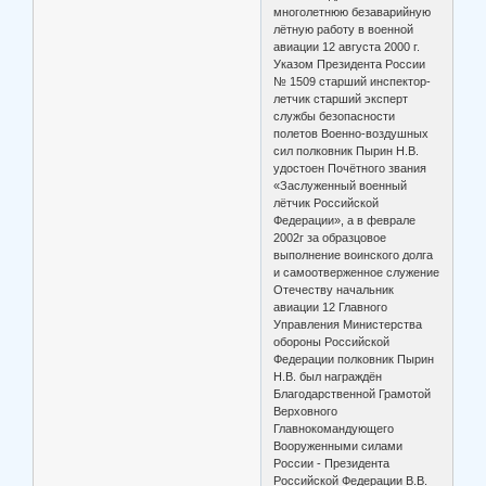
многолетнюю безаварийную
лётную работу в военной
авиации 12 августа 2000 г.
Указом Президента России
№ 1509 старший инспектор-
летчик старший эксперт
службы безопасности
полетов Военно-воздушных
сил полковник Пырин Н.В.
удостоен Почётного звания
«Заслуженный военный
лётчик Российской
Федерации», а в феврале
2002г за образцовое
выполнение воинского долга
и самоотверженное служение
Отечеству начальник
авиации 12 Главного
Управления Министерства
обороны Российской
Федерации полковник Пырин
Н.В. был награждён
Благодарственной Грамотой
Верховного
Главнокомандующего
Вооруженными силами
России - Президента
Российской Федерации В.В.