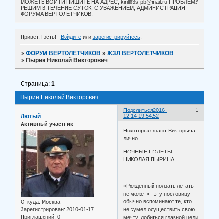
МОЖЕТЕ ВОЙТИ ПИШИТЕ НА АДРЕС, kirill83s-pb@mail.ru ПРОБЛЕМУ
РЕШИМ В ТЕЧЕНИЕ СУТОК. С УВАЖЕНИЕМ, АДМИНИСТРАЦИЯ
ФОРУМА ВЕРТОЛЕТЧИКОВ.
Привет, Гость!
Войдите
или
зарегистрируйтесь
.
»
ФОРУМ ВЕРТОЛЕТЧИКОВ
»
ЖЗЛ ВЕРТОЛЕТЧИКОВ
»
Пырин Николай Викторович
Страница:
1
Пырин Николай Викторович
Поделиться
2016-
1
Лютый
12-14 19:54:52
Активный участник
Некоторые знают Викторыча
лично.
НОЧНЫЕ ПОЛЁТЫ
НИКОЛАЯ ПЫРИНА
___
«Рожденный ползать летать
не может» - эту пословицу
обычно вспоминают те, кто
Откуда:
Москва
Зарегистрирован
: 2010-01-17
не сумел осуществить свою
Приглашений:
0
мечту, добиться главной цели