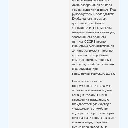
испытателей) Московского
Дома ветеранов он в числе
самых активных штыков. Под
руководством Председателя
Клуба, одного из самых
достойных и любимых
учеников А.И. Покрышкина
генерал-полковника авиации,
заслуженного военного
летчика СССР Николая
Ивановича Москвителева он
активно занимается военно-
патриотической работой,
помогает семьям военных
летчиков, погибших в войнах
и конфликтах при
выполнении воинского долга.
После увольнения из
Вооружённых сил в 2008 г.,
оставаясь преданным делу
авиации России, Пырин
перешел на гражданскую
государственную службу в
Федеральную службу по
надзору в сфере транспорта
Минтранса России. О, как и в
прежние годы, открывает
путь в небо молодым. И