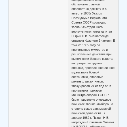
обстановке с явной
опасностью для жизни в
августе 1985г Указом
Президиума Верховного
Совета СССР командир
звена 335 отдельного
вертолетного полка капитан
Пырин Н.В. был награжден
орденом Красного Знамени. В
том же 1985 году за
проявленное мужество и
решительные действия при
выполнении боевого вылета
на прикрытие группы
спецназ, проявленное личное
мужество в боевой
обстановке, спасение
раненых десантников,
эвакуировав их из под огня
противника приказом
Министра обороны СССР
было присвоено очередное
воинское звание «майор» на
ступень выше занимаемой
воинской должности. В
апреле 1982 г. Пырин Н.В.
награжден Почетным Знаком
ЦК ВЛКСМ – «Воинская