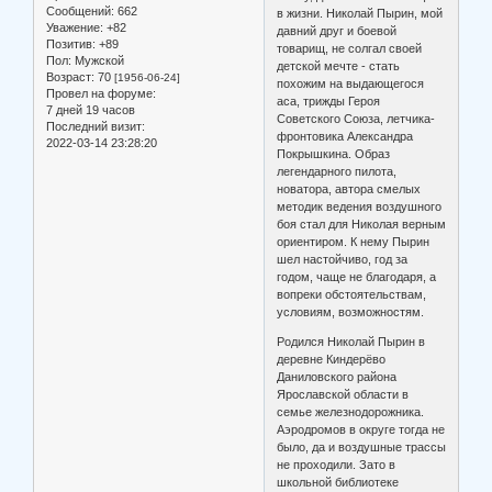
Сообщений:
662
в жизни. Николай Пырин, мой
Уважение:
+82
давний друг и боевой
Позитив:
+89
товарищ, не солгал своей
Пол:
Мужской
детской мечте - стать
Возраст:
70
[1956-06-24]
похожим на выдающегося
Провел на форуме:
аса, трижды Героя
7 дней 19 часов
Советского Союза, летчика-
Последний визит:
фронтовика Александра
2022-03-14 23:28:20
Покрышкина. Образ
легендарного пилота,
новатора, автора смелых
методик ведения воздушного
боя стал для Николая верным
ориентиром. К нему Пырин
шел настойчиво, год за
годом, чаще не благодаря, а
вопреки обстоятельствам,
условиям, возможностям.
Родился Николай Пырин в
деревне Киндерёво
Даниловского района
Ярославской области в
семье железнодорожника.
Аэродромов в округе тогда не
было, да и воздушные трассы
не проходили. Зато в
школьной библиотеке