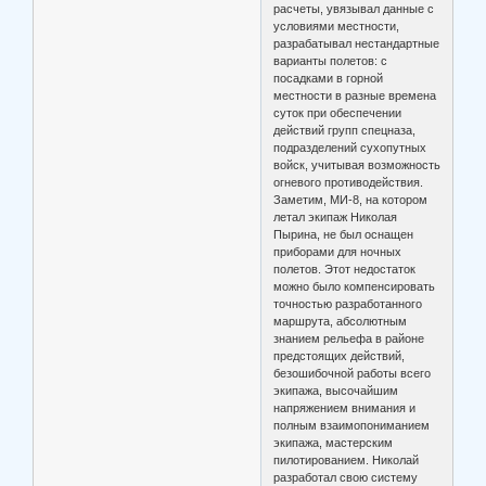
расчеты, увязывал данные с
условиями местности,
разрабатывал нестандартные
варианты полетов: с
посадками в горной
местности в разные времена
суток при обеспечении
действий групп спецназа,
подразделений сухопутных
войск, учитывая возможность
огневого противодействия.
Заметим, МИ-8, на котором
летал экипаж Николая
Пырина, не был оснащен
приборами для ночных
полетов. Этот недостаток
можно было компенсировать
точностью разработанного
маршрута, абсолютным
знанием рельефа в районе
предстоящих действий,
безошибочной работы всего
экипажа, высочайшим
напряжением внимания и
полным взаимопониманием
экипажа, мастерским
пилотированием. Николай
разработал свою систему