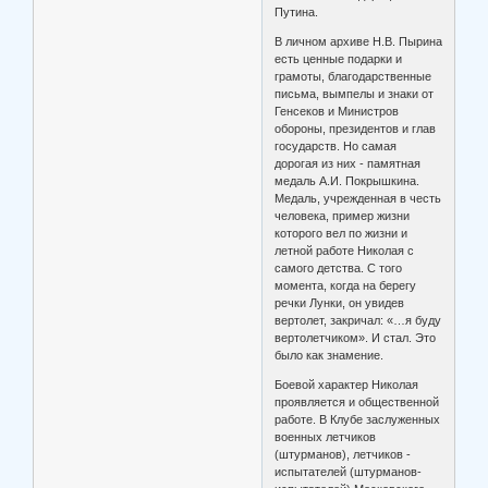
Путина.
В личном архиве Н.В. Пырина
есть ценные подарки и
грамоты, благодарственные
письма, вымпелы и знаки от
Генсеков и Министров
обороны, президентов и глав
государств. Но самая
дорогая из них - памятная
медаль А.И. Покрышкина.
Медаль, учрежденная в честь
человека, пример жизни
которого вел по жизни и
летной работе Николая с
самого детства. С того
момента, когда на берегу
речки Лунки, он увидев
вертолет, закричал: «…я буду
вертолетчиком». И стал. Это
было как знамение.
Боевой характер Николая
проявляется и общественной
работе. В Клубе заслуженных
военных летчиков
(штурманов), летчиков -
испытателей (штурманов-