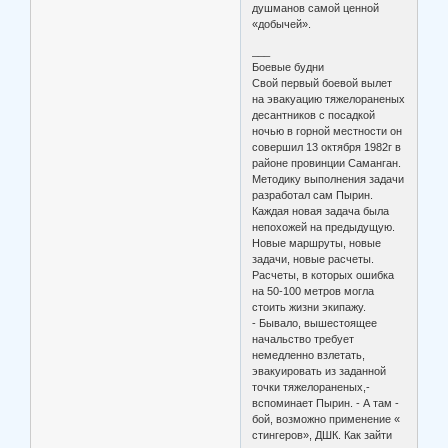
душманов самой ценной
«добычей».
___
Боевые будни
Свой первый боевой вылет
на эвакуацию тяжелораненых
десантников с посадкой
ночью в горной местности он
совершил 13 октября 1982г в
районе провинции Саманган.
Методику выполнения задачи
разработал сам Пырин.
Каждая новая задача была
непохожей на предыдущую.
Новые маршруты, новые
задачи, новые расчеты.
Расчеты, в которых ошибка
на 50-100 метров могла
стоить жизни экипажу.
- Бывало, вышестоящее
начальство требует
немедленно взлетать,
эвакуировать из заданной
точки тяжелораненых,-
вспоминает Пырин. - А там -
бой, возможно применение «
стингеров», ДШК. Как зайти