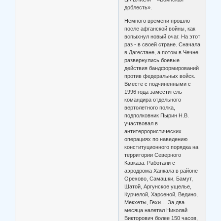
доблесть».
Немного времени прошло
после афганской войны, как
вспыхнул новый очаг. На этот
раз - в своей стране. Сначала
в Дагестане, а потом в Чечне
развернулись боевые
действия бандформирований
против федеральных войск.
Вместе с подчиненными с
1996 года заместитель
командира отдельного
вертолетного полка,
подполковник Пырин Н.В.
участвовал в
антитеррористических
операциях по наведению
конституционного порядка на
территории Северного
Кавказа. Работали с
аэродрома Ханкала в районе
Орехово, Самашки, Бамут,
Шатой, Аргунское ущелье,
Курчелой, Харсеной, Ведино,
Мекхеты, Гехи… За два
месяца налетал Николай
Викторович более 150 часов,