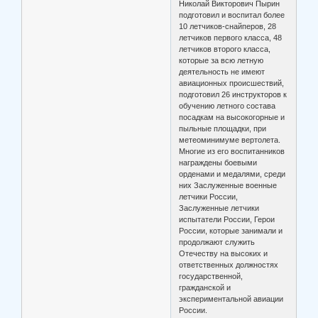
Николай Викторович Пырин
подготовил и воспитал более
10 летчиков-снайперов, 28
летчиков первого класса, 48
летчиков второго класса,
которые за всю летную
деятельность не имеют
авиационных происшествий,
подготовил 26 инструкторов к
обучению летного состава
посадкам на высокогорные и
пыльные площадки, при
метеоминимуме вертолета.
Многие из его воспитанников
награждены боевыми
орденами и медалями, среди
них Заслуженные военные
летчики России,
Заслуженные летчики
испытатели России, Герои
России, которые занимали и
продолжают служить
Отечеству на высоких и
ответственных должностях
государственной,
гражданской и
экспериментальной авиации
России.