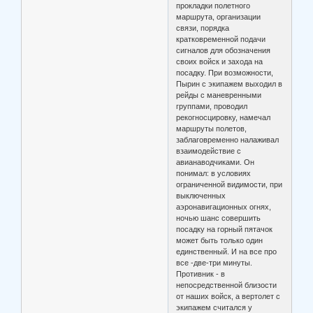
прокладки полетного
маршрута, организации
связи, порядка
кратковременной подачи
сигналов для обозначения
своих войск и захода на
посадку. При возможности,
Пырин с экипажем выходил в
рейды с маневренными
группами, проводил
рекогносцировку, намечал
маршруты полетов,
заблаговременно налаживал
взаимодействие с
авианаводчиками. Он
понимал: в условиях
ограниченной видимости, при
выключенных
аэронавигационных огнях,
ночью шанс совершить
посадку на горный пятачок
может быть только один
единственный. И на все про
все -две-три минуты.
Противник - в
непосредственной близости
от наших войск, а вертолет с
экипажем считался у