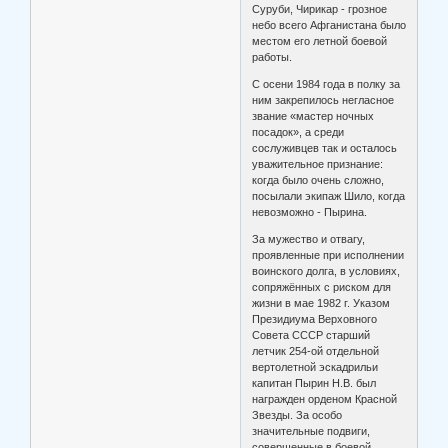
Суруби, Чирикар - грозное
небо всего Афганистана было
местом его летной боевой
работы.
С осени 1984 года в полку за
ним закрепилось негласное
звание «мастер ночных
посадок», а среди
сослуживцев так и осталось
уважительное признание:
когда было очень сложно,
посылали экипаж Шило, когда
невозможно - Пырина.
За мужество и отвагу,
проявленные при исполнении
воинского долга, в условиях,
сопряжённых с риском для
жизни в мае 1982 г. Указом
Президиума Верховного
Совета СССР старший
летчик 254-ой отдельной
вертолетной эскадрильи
капитан Пырин Н.В. был
награжден орденом Красной
Звезды. За особо
значительные подвиги,
совершенные в боевой