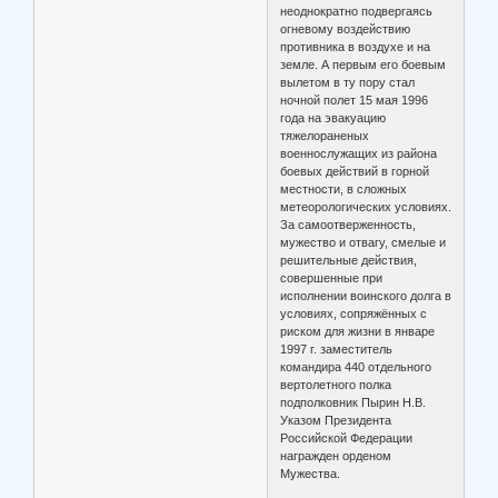
неоднократно подвергаясь
огневому воздействию
противника в воздухе и на
земле. А первым его боевым
вылетом в ту пору стал
ночной полет 15 мая 1996
года на эвакуацию
тяжелораненых
военнослужащих из района
боевых действий в горной
местности, в сложных
метеорологических условиях.
За самоотверженность,
мужество и отвагу, смелые и
решительные действия,
совершенные при
исполнении воинского долга в
условиях, сопряжённых с
риском для жизни в январе
1997 г. заместитель
командира 440 отдельного
вертолетного полка
подполковник Пырин Н.В.
Указом Президента
Российской Федерации
награжден орденом
Мужества.