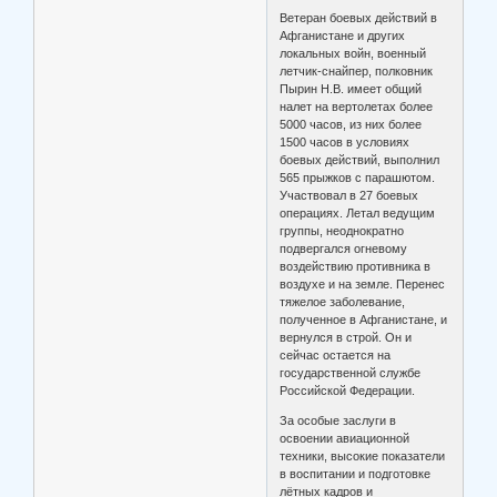
Ветеран боевых действий в
Афганистане и других
локальных войн, военный
летчик-снайпер, полковник
Пырин Н.В. имеет общий
налет на вертолетах более
5000 часов, из них более
1500 часов в условиях
боевых действий, выполнил
565 прыжков с парашютом.
Участвовал в 27 боевых
операциях. Летал ведущим
группы, неоднократно
подвергался огневому
воздействию противника в
воздухе и на земле. Перенес
тяжелое заболевание,
полученное в Афганистане, и
вернулся в строй. Он и
сейчас остается на
государственной службе
Российской Федерации.
За особые заслуги в
освоении авиационной
техники, высокие показатели
в воспитании и подготовке
лётных кадров и