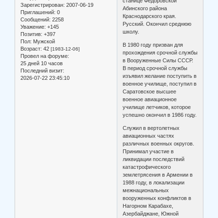
станице Федоровской
Зарегистрирован
: 2007-06-19
Абинского района
Приглашений:
0
Краснодарского края.
Сообщений:
2258
Русский. Окончил среднюю
Уважение:
+145
школу.
Позитив:
+397
Пол:
Мужской
В 1980 году призван для
Возраст:
42
[1983-12-06]
прохождения срочной службы
Провел на форуме:
в Вооруженные Силы СССР.
25 дней 10 часов
В период срочной службы
Последний визит:
изъявил желание поступить в
2026-07-22 23:45:10
военное училище, поступил в
Саратовское высшее
военное авиационное
училище летчиков, которое
успешно окончил в 1986 году.
Служил в вертолетных
авиационных частях
различных военных округов.
Принимал участие в
ликвидации последствий
катастрофического
землетрясения в Армении в
1988 году, в локализации
межнациональных
вооруженных конфликтов в
Нагорном Карабахе,
Азербайджане, Южной