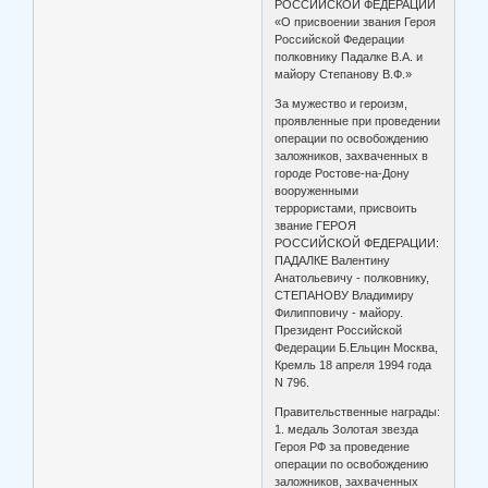
РОССИЙСКОЙ ФЕДЕРАЦИИ
«О присвоении звания Героя
Российской Федерации
полковнику Падалке В.А. и
майору Степанову В.Ф.»
За мужество и героизм,
проявленные при проведении
операции по освобождению
заложников, захваченных в
городе Ростове-на-Дону
вооруженными
террористами, присвоить
звание ГЕРОЯ
РОССИЙСКОЙ ФЕДЕРАЦИИ:
ПАДАЛКЕ Валентину
Анатольевичу - полковнику,
СТЕПАНОВУ Владимиру
Филипповичу - майору.
Президент Российской
Федерации Б.Ельцин Москва,
Кремль 18 апреля 1994 года
N 796.
Правительственные награды:
1. медаль Золотая звезда
Героя РФ за проведение
операции по освобождению
заложников, захваченных