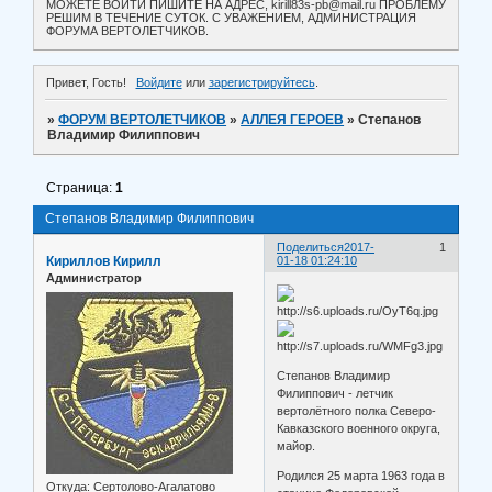
МОЖЕТЕ ВОЙТИ ПИШИТЕ НА АДРЕС, kirill83s-pb@mail.ru ПРОБЛЕМУ
РЕШИМ В ТЕЧЕНИЕ СУТОК. С УВАЖЕНИЕМ, АДМИНИСТРАЦИЯ
ФОРУМА ВЕРТОЛЕТЧИКОВ.
Привет, Гость!
Войдите
или
зарегистрируйтесь
.
»
ФОРУМ ВЕРТОЛЕТЧИКОВ
»
АЛЛЕЯ ГЕРОЕВ
»
Степанов
Владимир Филиппович
Страница:
1
Степанов Владимир Филиппович
Поделиться
2017-
1
Кириллов Кирилл
01-18 01:24:10
Администратор
Степанов Владимир
Филиппович - летчик
вертолётного полка Северо-
Кавказского военного округа,
майор.
Родился 25 марта 1963 года в
Откуда:
Сертолово-Агалатово