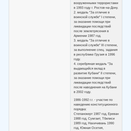
вооруженными террористами
в 1993 году г. Ростов-на-Дону.
2. медаль "За отличие в
воинской службе" I степени,
за оказание помощи при
ликвидации последствий
после землетрясения в
Армении 1987 год.
3. медаль "За отличие в
воинской службе" III степени,
за выполнение спец. задания
в республике Грузия в 1996
году.
4. серебряная медаль "За
выдающийся вклад в
развитие Кубани" II степени,
за оказание помощи при
ликвидации последствий
после наводнения на Кубани
в 2002 году.
1986-1992 г.г. - участие по
наведению конституционного
порядка:
Степанокерт 1987 год, Ереван
1988 год, Сумгаит, Тбилиси
1989 год, Нахичивань 1990
год, Южная Осетия,