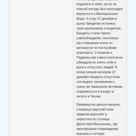
поднялся в небо, но из-за
плохой погоды был вынужден
вернуться в Минеральные
Воды. К утру 27 декабря в
руках бандитов остались
трое школьников и водитель.
Бандиты стали терять
самообладание, несколько
раз открывали огонь из
автоматов по постройкам
аэропорта. Степанов и
Падалка уже самостоятельно
убеждали их взять себя в
руки и отпустить людей. В
конце концов вечером 27
декабря бандиты отпустили
последних заложников и
сразу же приказали летчикам
подниматься в воздух и
лететь в Чечню.
Ежеминутно рискуя жизнью,
отважные вертолётчики
привели вертолёт в
окрестности столицы
Дагестана Махачкалы, где
имитировали повреждение
машины и потерю