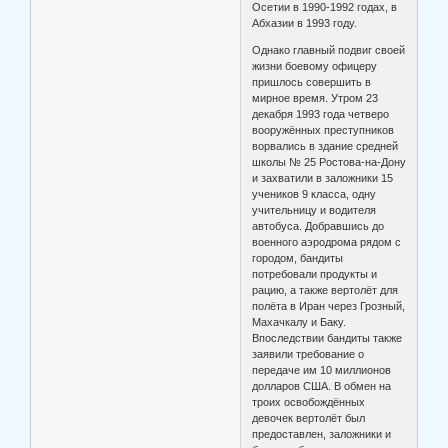
Осетии в 1990-1992 годах, в
Абхазии в 1993 году.
Однако главный подвиг своей
жизни боевому офицеру
пришлось совершить в
мирное время. Утром 23
декабря 1993 года четверо
вооружённых преступников
ворвались в здание средней
школы № 25 Ростова-на-Дону
и захватили в заложники 15
учеников 9 класса, одну
учительницу и водителя
автобуса. Добравшись до
военного аэродрома рядом с
городом, бандиты
потребовали продукты и
рацию, а также вертолёт для
полёта в Иран через Грозный,
Махачкалу и Баку.
Впоследствии бандиты также
заявили требование о
передаче им 10 миллионов
долларов США. В обмен на
троих освобождённых
девочек вертолёт был
предоставлен, заложники и