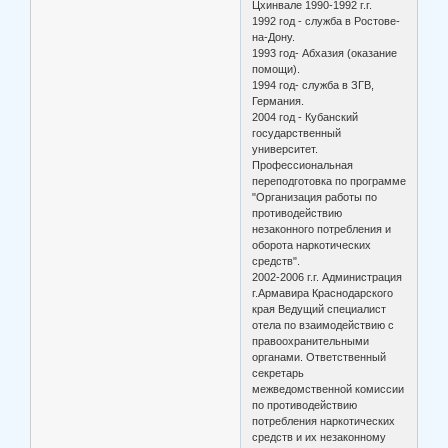
Цхинвале 1990-1992 г.г.
1992 год - служба в Ростове-
на-Дону.
1993 год- Абхазия (оказание
помощи).
1994 год- служба в ЗГВ,
Германия.
2004 год - Кубанский
государственный
университет.
Профессиональная
переподготовка по программе
"Организация работы по
противодействию
незаконного потребления и
оборота наркотических
средств".
2002-2006 г.г. Администрация
г.Армавира Краснодарского
края Ведущий специалист
отела по взаимодействию с
правоохранительными
органами. Ответственный
секретарь
межведомственной комиссии
по противодействию
потребления наркотических
средств и их незаконному