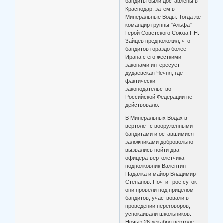
бандиты были доставлены в
Краснодар, затем в
Минеральные Воды. Тогда же
командир группы "Альфа"
Герой Советского Союза Г.Н.
Зайцев предположил, что
бандитов гораздо более
Ирана с его жесткими
законами интересует
дудаевская Чечня, где
фактически
законодательство
Российской Федерации не
действовало.
В Минеральных Водах в
вертолёт с вооруженными
бандитами и оставшимися
заложниками добровольно
вызвались пойти два
офицера-вертолетчика -
подполковник Валентин
Падалка и майор Владимир
Степанов. Почти трое суток
они провели под прицелом
бандитов, участвовали в
проведении переговоров,
успокаивали школьников.
Ночью 26 декабря вертолёт