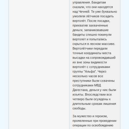
управления. Бандитам
сказали, что они находятся
над Чечней. Те уже буквально
умоляли лётчиков посадить
вертолёт. После посадки,
прихватив захваченные
деньги, запаниковавшие
бандиты спешно покинули
вертолет и попытались
скрыться в лесном массиве.
Вертолётчики передали
точные координаты места
высадки на сопровождавший
их вне зоны видимости
вертолёт с сотрудниками
группы "Альфа". Через
несколько часов все
преступники были схвачены
сотрудниками МВД
Дагестана, деньги у них были
изъяты. Впоследствии все
четверо были осуждены к
длительным срокам лишения
свободы.
За мужество и героизм,
проявленные при проведении
операции по освобождению