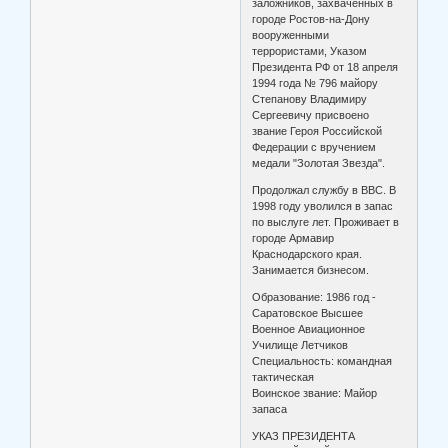
заложников, захваченных в
городе Ростов-на-Дону
вооруженными
террористами, Указом
Президента РФ от 18 апреля
1994 года № 796 майору
Степанову Владимиру
Сергеевичу присвоено
звание Героя Российской
Федерации с вручением
медали "Золотая Звезда".
Продолжал службу в ВВС. В
1998 году уволился в запас
по выслуге лет. Проживает в
городе Армавир
Краснодарского края.
Занимается бизнесом.
Образование: 1986 год -
Саратовское Высшее
Военное Авиационное
Училище Летчиков
Специальность: командная
тактическая
Воинское звание: Майор
запаса
УКАЗ ПРЕЗИДЕНТА