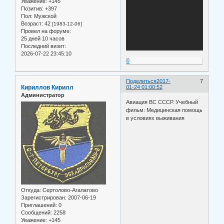
Уважение:
+145
Позитив:
+397
Пол:
Мужской
Возраст:
42
[1983-12-06]
Провел на форуме:
25 дней 10 часов
Последний визит:
2026-07-22 23:45:10
0
Поделиться
2017-
7
Кириллов Кирилл
01-24 01:00:52
Администратор
Авиация ВС СССР. Учебный
фильм: Медицинская помощь
в условиях выживания
Откуда:
Сертолово-Агалатово
Зарегистрирован
: 2007-06-19
Приглашений:
0
Сообщений:
2258
Уважение:
+145