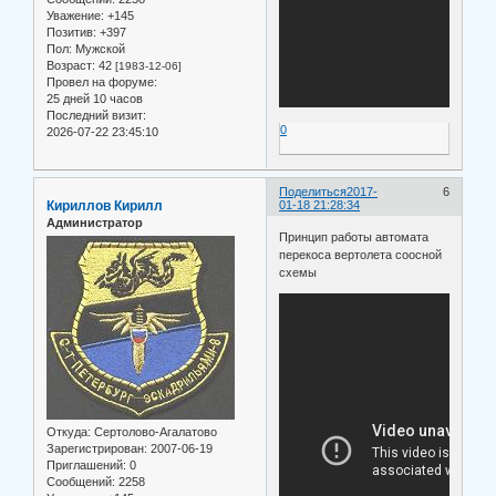
Уважение:
+145
Позитив:
+397
Пол:
Мужской
Возраст:
42
[1983-12-06]
Провел на форуме:
25 дней 10 часов
Последний визит:
0
2026-07-22 23:45:10
Поделиться
2017-
6
Кириллов Кирилл
01-18 21:28:34
Администратор
Принцип работы автомата
перекоса вертолета соосной
схемы
Откуда:
Сертолово-Агалатово
Зарегистрирован
: 2007-06-19
Приглашений:
0
Сообщений:
2258