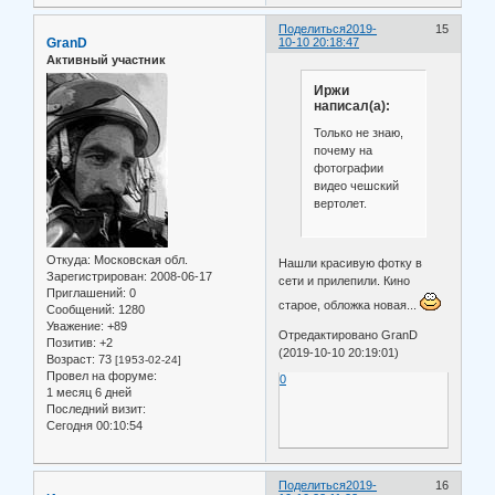
Поделиться
2019-
15
GranD
10-10 20:18:47
Активный участник
Иржи
написал(а):
Только не знаю,
почему на
фотографии
видео чешский
вертолет.
Откуда:
Московская обл.
Нашли красивую фотку в
Зарегистрирован
: 2008-06-17
сети и прилепили. Кино
Приглашений:
0
старое, обложка новая...
Сообщений:
1280
Уважение:
+89
Отредактировано GranD
Позитив:
+2
(2019-10-10 20:19:01)
Возраст:
73
[1953-02-24]
Провел на форуме:
0
1 месяц 6 дней
Последний визит:
Сегодня 00:10:54
Поделиться
2019-
16