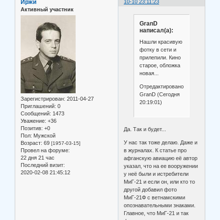
Иржи
10-10 23:11:23
Активный участник
GranD
написал(а):
Нашли красивую
фотку в сети и
прилепили. Кино
старое, обложка
новая...
Отредактировано
GranD (Сегодня
Зарегистрирован
: 2011-04-27
20:19:01)
Приглашений:
0
Сообщений:
1473
Уважение:
+36
Позитив:
+0
Да. Так и будет...
Пол:
Мужской
У нас так тоже делаю. Даже и
Возраст:
69
[1957-03-15]
в журналах. К статье про
Провел на форуме:
22 дня 21 час
афганскую авиацию её автор
Последний визит:
указал, что на ее вооружении
2020-02-08 21:45:12
у неё были и истребители
МиГ-21 и если он, или кто то
другой добавил фото
МиГ-21Ф с ветнамскими
опознавательными знаками.
Главное, что МиГ-21 и так