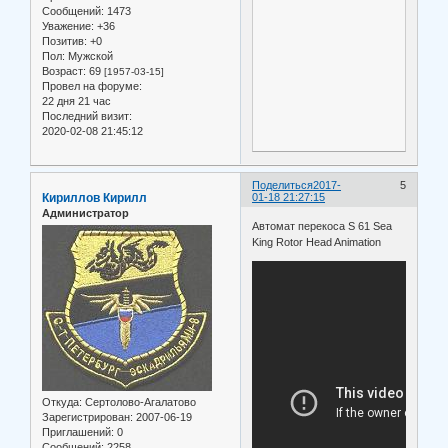
Сообщений:
1473
Уважение:
+36
Позитив:
+0
Пол:
Мужской
Возраст:
69
[1957-03-15]
Провел на форуме:
22 дня 21 час
Последний визит:
2020-02-08 21:45:12
Поделиться
2017-
5
Кириллов Кирилл
01-18 21:27:15
Администратор
Автомат перекоса S 61 Sea
King Rotor Head Animation
Откуда:
Сертолово-Агалатово
Зарегистрирован
: 2007-06-19
Приглашений:
0
Сообщений:
2258