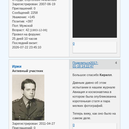
Зарегистрирован
: 2007-06-19
Приглашений:
0
Сообщений:
2258
Уважение:
+145
Позитив:
+397
Пол:
Мужской
Возраст:
42
[1983-12-06]
Провел на форуме:
25 дней 10 часов
Последний визит:
0
2026-07-22 23:45:10
Поделиться
2017-
4
Иржи
01-18 14:22:47
Активный участник
Большое спасибо
Кирилл
.
Давным давно об этом
испытании в нашем журнале
Авиация и космонавтика в
котором была опубликованна
коротенькая статя и пара
мелких фотографий.
Теперь вижу, как оно было на
самом деле.
Зарегистрирован
: 2011-04-27
0
Приглашений:
0