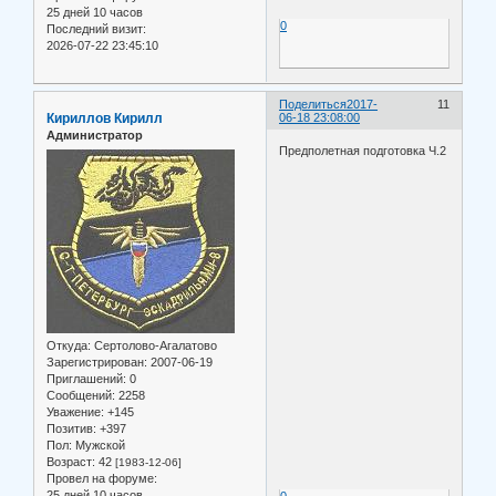
25 дней 10 часов
0
Последний визит:
2026-07-22 23:45:10
Поделиться
2017-
11
Кириллов Кирилл
06-18 23:08:00
Администратор
Предполетная подготовка Ч.2
Откуда:
Сертолово-Агалатово
Зарегистрирован
: 2007-06-19
Приглашений:
0
Сообщений:
2258
Уважение:
+145
Позитив:
+397
Пол:
Мужской
Возраст:
42
[1983-12-06]
Провел на форуме:
25 дней 10 часов
0