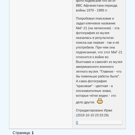
фото подписали что он от
ВВС Афганистана периода
войны 1979 - 1989 гг.
Попробовал поисковик и
задал ключевое название
МиГ-21 (на латинском) - эта
фотография из музея
оказалась в результатах
поиска как первая - так и её
употребили. При чем она
подписанная, что этот МиГ-21
относится к войне во
Въетнаме и самолёт из музея
американского военного
летного музея. "Главное - что
бы поменьше работы было".
А сама фотография
"красивая" - цветная - а
опознавателные знаки,
которые чётке видно - это
дело другое.
Отредактировано Иржи
(2019-10-10 23:33:29)
0
Страница:
1