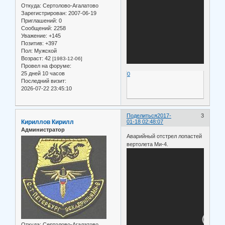
Откуда:
Сертолово-Агалатово
Зарегистрирован
: 2007-06-19
Приглашений:
0
Сообщений:
2258
Уважение:
+145
Позитив:
+397
Пол:
Мужской
Возраст:
42
[1983-12-06]
Провел на форуме:
25 дней 10 часов
0
Последний визит:
2026-07-22 23:45:10
Поделиться
2017-
3
Кириллов Кирилл
01-18 02:48:07
Администратор
Аварийный отстрел лопастей
вертолета Ми-4.
Откуда:
Сертолово-Агалатово