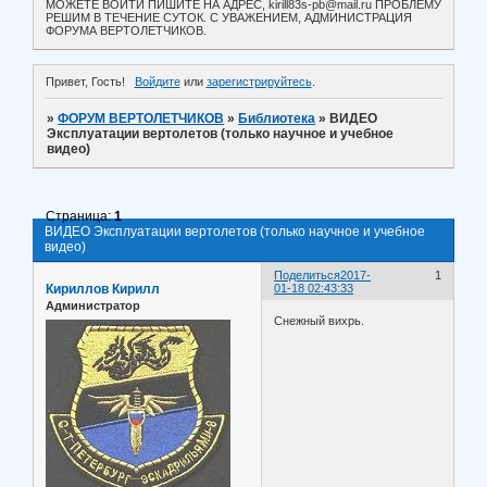
МОЖЕТЕ ВОЙТИ ПИШИТЕ НА АДРЕС, kirill83s-pb@mail.ru ПРОБЛЕМУ
РЕШИМ В ТЕЧЕНИЕ СУТОК. С УВАЖЕНИЕМ, АДМИНИСТРАЦИЯ
ФОРУМА ВЕРТОЛЕТЧИКОВ.
Привет, Гость!
Войдите
или
зарегистрируйтесь
.
»
ФОРУМ ВЕРТОЛЕТЧИКОВ
»
Библиотека
»
ВИДЕО
Эксплуатации вертолетов (только научное и учебное
видео)
Страница:
1
ВИДЕО Эксплуатации вертолетов (только научное и учебное
видео)
Поделиться
2017-
1
Кириллов Кирилл
01-18 02:43:33
Администратор
Снежный вихрь.