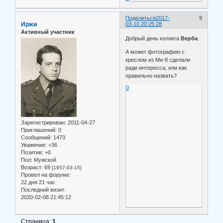
Поделиться
2017-
9
Иржи
03-10 20:25:28
Активный участник
Добрый день коллега
Верба
.
А может фотографию с
креслом из Ми-8 сделали
ради интересса, или как
правильно назвать?
0
Зарегистрирован
: 2011-04-27
Приглашений:
0
Сообщений:
1473
Уважение:
+36
Позитив:
+0
Пол:
Мужской
Возраст:
69
[1957-03-15]
Провел на форуме:
22 дня 21 час
Последний визит:
2020-02-08 21:45:12
Страница:
1