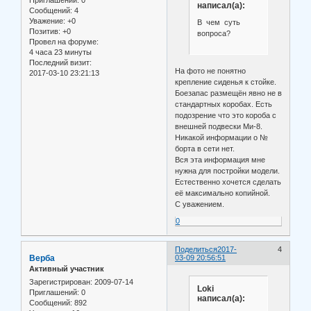
написал(а):
Сообщений:
4
Уважение:
+0
В чем суть
Позитив:
+0
вопроса?
Провел на форуме:
4 часа 23 минуты
Последний визит:
На фото не понятно
2017-03-10 23:21:13
крепление сиденья к стойке.
Боезапас размещён явно не в
стандартных коробах. Есть
подозрение что это короба с
внешней подвески Ми-8.
Никакой информации о №
борта в сети нет.
Вся эта информация мне
нужна для постройки модели.
Естественно хочется сделать
её максимально копийной.
С уважением.
0
Поделиться
2017-
4
Верба
03-09 20:56:51
Активный участник
Зарегистрирован
: 2009-07-14
Loki
Приглашений:
0
написал(а):
Сообщений:
892