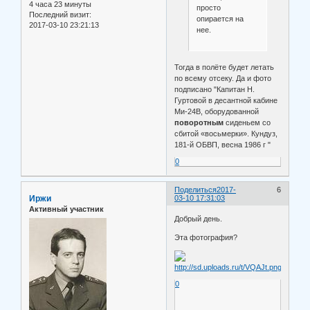
4 часа 23 минуты
просто
Последний визит:
опирается на
2017-03-10 23:21:13
нее.
Тогда в полёте будет летать
по всему отсеку. Да и фото
подписано "Капитан Н.
Гуртовой в десантной кабине
Ми-24В, оборудованной
поворотным
сиденьем со
сбитой «восьмерки». Кундуз,
181-й ОБВП, весна 1986 г "
0
Поделиться
2017-
6
Иржи
03-10 17:31:03
Активный участник
Добрый день.
Эта фотография?
0