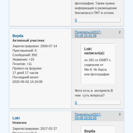
фотография. Также нужна
информация о размещении
боезапаса к ПКТ в отсеке.
0
Поделиться
2017-
2
Верба
03-08 15:42:38
Активный участник
Зарегистрирован
: 2009-07-14
Loki
Приглашений:
0
написал(а):
Сообщений:
892
Уважение:
+16
из 181-го ОБВП с
Позитив:
+11
сиденьем от
Провел на форуме:
Ми-8. № борта
17 дней 17 часов
или фотография
Последний визит:
2020-06-02 14:16:08
Фото есть в интернете.В
чем суть вопроса?
0
Поделиться
2017-
3
Loki
03-08 16:02:28
Новичок
Зарегистрирован
: 2017-02-27
Верба
Приглашений:
0