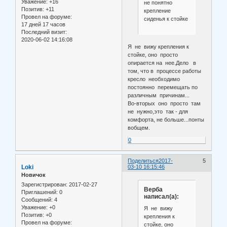
Уважение:
+16
не понятно
Позитив:
+11
крепление
Провел на форуме:
сиденья к стойке
17 дней 17 часов
Последний визит:
2020-06-02 14:16:08
Я не вижу крепления к
стойке, оно просто
опирается на нее.Дело в
том, что в процессе работы
кресло необходимо
постоянно перемещать по
различным причинам...
Во-вторых оно просто там
не нужно,это так - для
комфорта, не больше...понты
вобщем.
0
Поделиться
2017-
5
Loki
03-10 16:15:46
Новичок
Зарегистрирован
: 2017-02-27
Верба
Приглашений:
0
написал(а):
Сообщений:
4
Уважение:
+0
Я не вижу
Позитив:
+0
крепления к
Провел на форуме:
стойке, оно