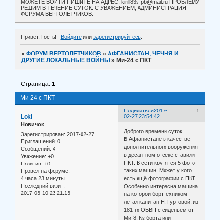
МОЖЕТЕ ВОЙТИ ПИШИТЕ НА АДРЕС, kirill83s-pb@mail.ru ПРОБЛЕМУ
РЕШИМ В ТЕЧЕНИЕ СУТОК. С УВАЖЕНИЕМ, АДМИНИСТРАЦИЯ
ФОРУМА ВЕРТОЛЕТЧИКОВ.
Привет, Гость!
Войдите
или
зарегистрируйтесь
.
»
ФОРУМ ВЕРТОЛЕТЧИКОВ
»
АФГАНИСТАН, ЧЕЧНЯ И
ДРУГИЕ ЛОКАЛЬНЫЕ ВОЙНЫ
»
Ми-24 с ПКТ
Страница:
1
Ми-24 с ПКТ
Поделиться
2017-
1
Loki
02-27 23:54:42
Новичок
Доброго времени суток.
Зарегистрирован
: 2017-02-27
В Афганистане в качестве
Приглашений:
0
дополнительного вооружения
Сообщений:
4
в десантном отсеке ставили
Уважение:
+0
ПКТ. В сети крутятся 5 фото
Позитив:
+0
таких машин. Может у кого
Провел на форуме:
4 часа 23 минуты
есть ещё фотографии с ПКТ.
Последний визит:
Особенно интересна машина
2017-03-10 23:21:13
на которой борттехником
летал капитан Н. Гуртовой, из
181-го ОБВП с сиденьем от
Ми-8. № борта или