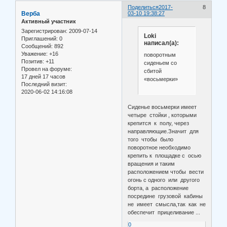
Поделиться
2017-
8
Верба
03-10 19:38:27
Активный участник
Зарегистрирован
: 2009-07-14
Loki
Приглашений:
0
написал(а):
Сообщений:
892
Уважение:
+16
поворотным
Позитив:
+11
сиденьем со
Провел на форуме:
сбитой
17 дней 17 часов
«восьмерки»
Последний визит:
2020-06-02 14:16:08
Сиденье восьмерки имеет
четыре стойки , которыми
крепится к полу, через
направляющие.Значит для
того чтобы было
поворотное необходимо
крепить к площадке с осью
вращения и таким
расположением чтобы вести
огонь с одного или другого
борта, а расположение
посредине грузовой кабины
не имеет смысла,так как не
обеспечит прицеливание ...
0