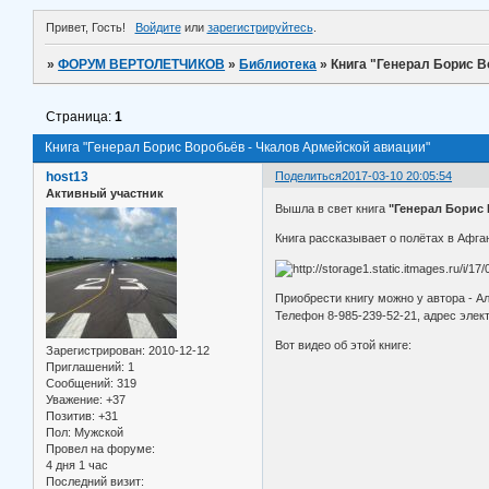
Привет, Гость!
Войдите
или
зарегистрируйтесь
.
»
ФОРУМ ВЕРТОЛЕТЧИКОВ
»
Библиотека
»
Книга "Генерал Борис В
Страница:
1
Книга "Генерал Борис Воробьёв - Чкалов Армейской авиации"
host13
Поделиться
2017-03-10 20:05:54
Активный участник
Вышла в свет книга
"Генерал Борис
Книга рассказывает о полётах в Афга
Приобрести книгу можно у автора - А
Телефон 8-985-239-52-21, адрес элек
Вот видео об этой книге:
Зарегистрирован
: 2010-12-12
Приглашений:
1
Сообщений:
319
Уважение:
+37
Позитив:
+31
Пол:
Мужской
Провел на форуме:
4 дня 1 час
Последний визит: