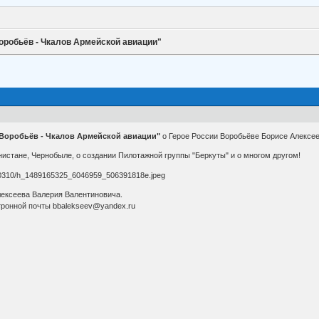
оробьёв - Чкалов Армейской авиации"
 Воробьёв - Чкалов Армейской авиации"
о Герое России Воробьёве Борисе Алексее
нистане, Чернобыле, о создании Пилотажной группы "Беркуты" и о многом другом!
лексеева Валерия Валентиновича.
тронной почты bbalekseev@yandex.ru